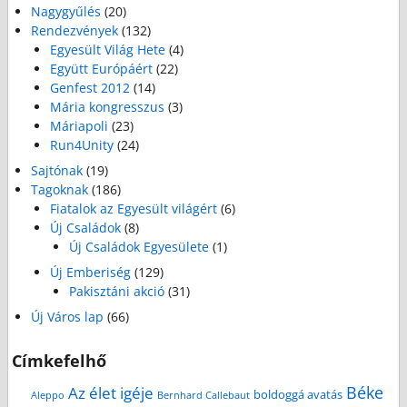
Nagygyűlés
(20)
Rendezvények
(132)
Egyesült Világ Hete
(4)
Együtt Európáért
(22)
Genfest 2012
(14)
Mária kongresszus
(3)
Máriapoli
(23)
Run4Unity
(24)
Sajtónak
(19)
Tagoknak
(186)
Fiatalok az Egyesült világért
(6)
Új Családok
(8)
Új Családok Egyesülete
(1)
Új Emberiség
(129)
Pakisztáni akció
(31)
Új Város lap
(66)
Címkefelhő
Béke
Az élet igéje
boldoggá avatás
Aleppo
Bernhard Callebaut