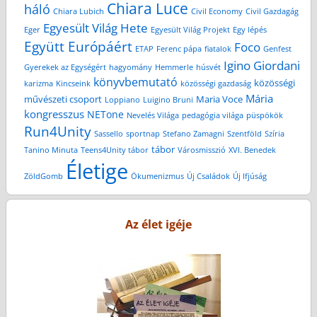
Chiara Luce
háló
Chiara Lubich
Civil Economy
Civil Gazdagág
Egyesült Világ Hete
Eger
Egyesült Világ Projekt
Egy lépés
Együtt Európáért
Foco
ETAP
Ferenc pápa
fiatalok
Genfest
Igino Giordani
Gyerekek az Egységért
hagyomány
Hemmerle
húsvét
könyvbemutató
közösségi
karizma
Kincseink
közösségi gazdaság
Mária
művészeti csoport
Maria Voce
Loppiano
Luigino Bruni
kongresszus
NETone
Nevelés Világa
pedagógia világa
püspökök
Run4Unity
Sassello
sportnap
Stefano Zamagni
Szentföld
Szíria
tábor
Tanino Minuta
Teens4Unity tábor
Városmisszió
XVI. Benedek
Életige
ZöldGomb
Ökumenizmus
Új Családok
Új Ifjúság
Az élet igéje