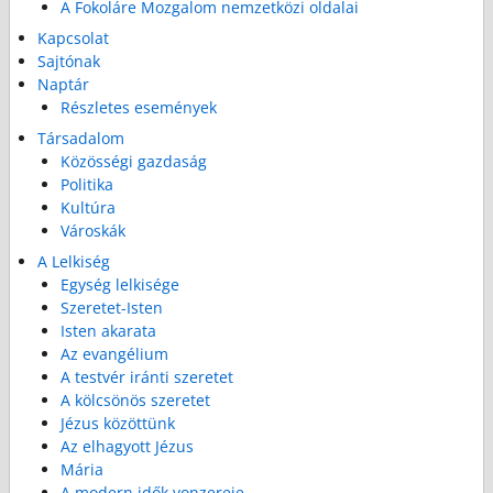
A Fokoláre Mozgalom nemzetközi oldalai
Kapcsolat
Sajtónak
Naptár
Részletes események
Társadalom
Közösségi gazdaság
Politika
Kultúra
Városkák
A Lelkiség
Egység lelkisége
Szeretet-Isten
Isten akarata
Az evangélium
A testvér iránti szeretet
A kölcsönös szeretet
Jézus közöttünk
Az elhagyott Jézus
Mária
A modern idők vonzereje