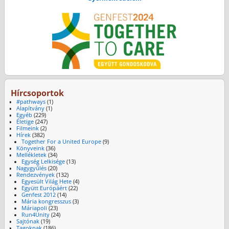
Hírcsoportok
#pathways
(1)
Alapítvány
(1)
Egyéb
(229)
Életige
(247)
Filmeink
(2)
Hírek
(382)
Together For a United Europe
(9)
Könyveink
(36)
Mellékletek
(34)
Egység Lelkisége
(13)
Nagygyűlés
(20)
Rendezvények
(132)
Egyesült Világ Hete
(4)
Együtt Európáért
(22)
Genfest 2012
(14)
Mária kongresszus
(3)
Máriapoli
(23)
Run4Unity
(24)
Sajtónak
(19)
Tagoknak
(186)