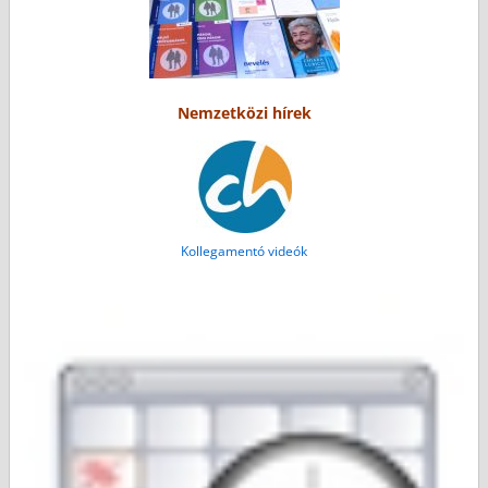
Nemzetközi hírek
Kollegamentó videók