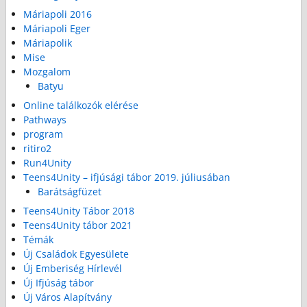
Máriapoli 2016
Máriapoli Eger
Máriapolik
Mise
Mozgalom
Batyu
Online találkozók elérése
Pathways
program
ritiro2
Run4Unity
Teens4Unity – ifjúsági tábor 2019. júliusában
Barátságfüzet
Teens4Unity Tábor 2018
Teens4Unity tábor 2021
Témák
Új Családok Egyesülete
Új Emberiség Hírlevél
Új Ifjúság tábor
Új Város Alapítvány