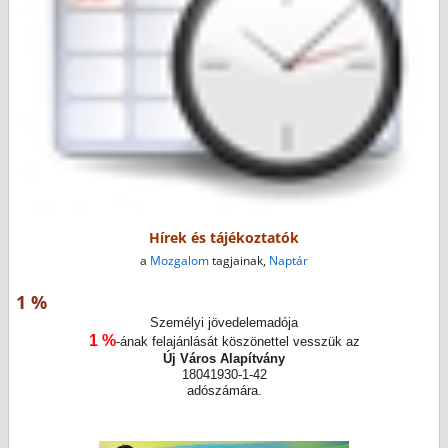
Hírek és tájékoztatók
a
Mozgalom
tagjainak,
Naptár
1 %
Személyi jövedelemadója
1 %
-ának felajánlását köszönettel vesszük az
Új Város Alapítvány
18041930-1-42
adószámára.