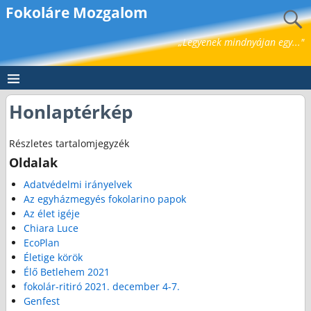
Fokoláre Mozgalom
„Legyenek mindnyájan egy..."
Honlaptérkép
Részletes tartalomjegyzék
Oldalak
Adatvédelmi irányelvek
Az egyházmegyés fokolarino papok
Az élet igéje
Chiara Luce
EcoPlan
Életige körök
Élő Betlehem 2021
fokolár-ritiró 2021. december 4-7.
Genfest