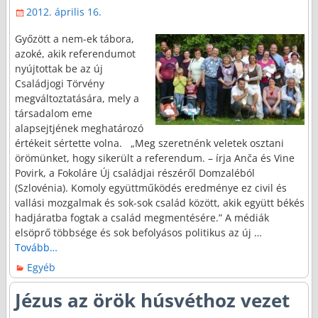
2012. április 16.
Győzött a nem-ek tábora,
azoké, akik referendumot
nyújtottak be az új
Családjogi Törvény
megváltoztatására, mely a
társadalom eme
alapsejtjének meghatározó
értékeit sértette volna. „Meg szeretnénk veletek osztani
örömünket, hogy sikerült a referendum. – írja Anča és Vine
Povirk, a Fokoláre Új családjai részéről Domzaléból
(Szlovénia). Komoly együttműködés eredménye ez civil és
vallási mozgalmak és sok-sok család között, akik együtt békés
hadjáratba fogtak a család megmentésére.” A médiák
elsöprő többsége és sok befolyásos politikus az új
…
Tovább…
Egyéb
Jézus az örök húsvéthoz vezet