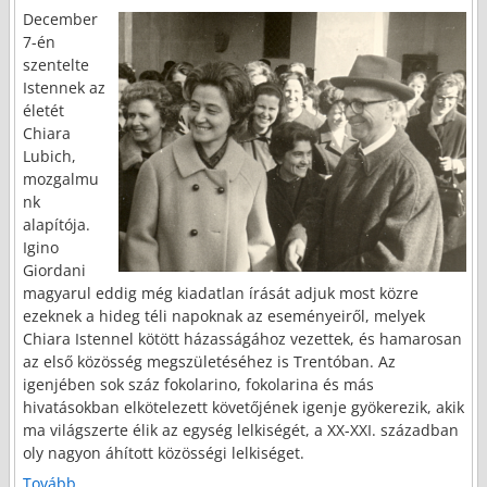
December
7-én
szentelte
Istennek az
életét
Chiara
Lubich,
mozgalmu
nk
alapítója.
Igino
Giordani
magyarul eddig még kiadatlan írását adjuk most közre
ezeknek a hideg téli napoknak az eseményeiről, melyek
Chiara Istennel kötött házasságához vezettek, és hamarosan
az első közösség megszületéséhez is Trentóban. Az
igenjében sok száz fokolarino, fokolarina és más
hivatásokban elkötelezett követőjének igenje gyökerezik, akik
ma világszerte élik az egység lelkiségét, a XX-XXI. században
oly nagyon áhított közösségi lelkiséget.
Tovább...