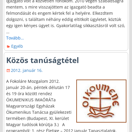
igazgató volt a közvetlen főnököm. 2010 végén szabadságra
mentem, s mire visszajöttem az igazgató beadta a
felmondását és engem kértek fel a helyére. Elkezdtem
dolgozni, s találtam néhány eddig eltitkolt ügyletet, köztük
egy igen kényes ügyet is. Gyakorlatilag sikkasztásról volt szó,
…
Tovább…
Egyéb
Közös tanúságtétel
2012. január 16.
A Fokoláre Mozgalom 2012.
január 20-án, péntek délután 17
és 19 óra között rendez
ÖKUMENIKUS IMAÓRÁTa
Magyarországi Egyházak
Ökumenikus Tanácsa gyülekezeti
termében (Budapest, XI. kerület
Magyar tudósok körútja 3.) A
programból: 1. rész Életige – 2012 január Tapasztalatok,