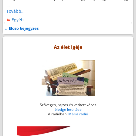
…
Tovább…
Egyéb
←
Előző bejegyzés
Bejegyzés navigáció
Az élet igéje
Szöveges, rajzos és vetített képes
életige letöltése
A rádióban:
Mária rádió