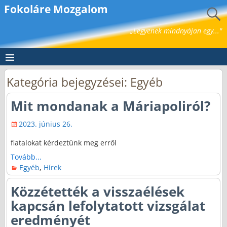
Fokoláre Mozgalom
„Legyenek mindnyájan egy..."
Kategória bejegyzései:
Egyéb
Mit mondanak a Máriapoliról?
2023. június 26.
fiatalokat kérdeztünk meg erről
Tovább...
Egyéb
,
Hírek
Közzétették a visszaélések
kapcsán lefolytatott vizsgálat
eredményét