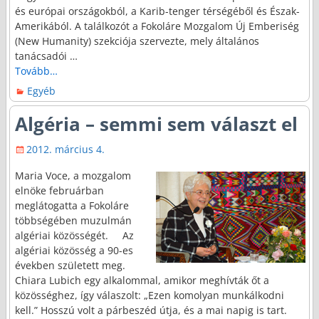
és európai országokból, a Karib-tenger térségéből és Észak-
Amerikából. A találkozót a Fokoláre Mozgalom Új Emberiség
(New Humanity) szekciója szervezte, mely általános
tanácsadói
…
Tovább…
Egyéb
Algéria – semmi sem választ el
2012. március 4.
Maria Voce, a mozgalom
elnöke februárban
meglátogatta a Fokoláre
többségében muzulmán
algériai közösségét. Az
algériai közösség a 90-es
években született meg.
Chiara Lubich egy alkalommal, amikor meghívták őt a
közösséghez, így válaszolt: „Ezen komolyan munkálkodni
kell.” Hosszú volt a párbeszéd útja, és a mai napig is tart.