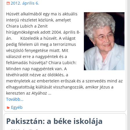
2012. április 6.
Húsvét alkalmából egy ma is aktuális
interjú részletet közlünk, amelyet
Chiara Lubich a Zenit
hírügynökségnek adott 2004. április 8-
án. Közeledik a húsvét. A világot
pedig félelem üli meg a terrorizmus
vészjósló fenyegetése miatt. Mit
válaszol erre a nagypéntek és a
feltámadás húsvétja? Chiara Lubich:
Minden nap nagypéntek van. A
tévéhíradót nézve az öldöklés, a
merényletek az embertelen erőszak és a szenvedés mind az
elhagyatottság kiáltását visszhangozzák, amikor Jézus a
kereszten az Atyához
…
Tovább…
Egyéb
Pakisztán: a béke iskolája