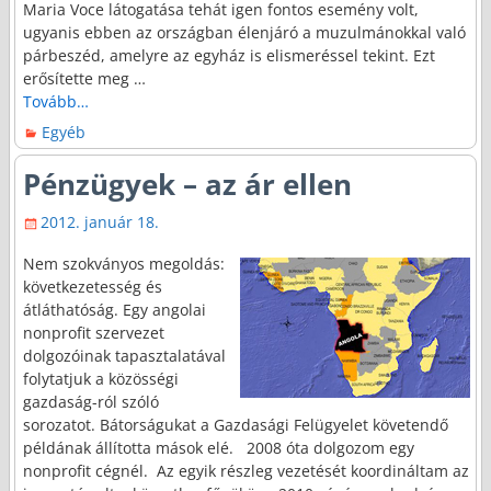
Maria Voce látogatása tehát igen fontos esemény volt,
ugyanis ebben az országban élenjáró a muzulmánokkal való
párbeszéd, amelyre az egyház is elismeréssel tekint. Ezt
erősítette meg
…
Tovább…
Egyéb
Pénzügyek – az ár ellen
2012. január 18.
Nem szokványos megoldás:
következetesség és
átláthatóság. Egy angolai
nonprofit szervezet
dolgozóinak tapasztalatával
folytatjuk a közösségi
gazdaság-ról szóló
sorozatot. Bátorságukat a Gazdasági Felügyelet követendő
példának állította mások elé. 2008 óta dolgozom egy
nonprofit cégnél. Az egyik részleg vezetését koordináltam az