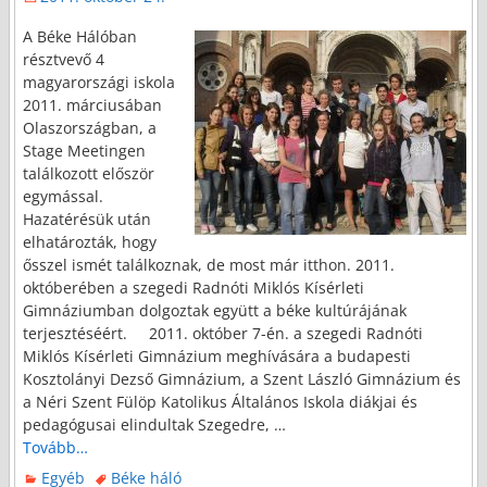
A Béke Hálóban
résztvevő 4
magyarországi iskola
2011. márciusában
Olaszországban, a
Stage Meetingen
találkozott először
egymással.
Hazatérésük után
elhatározták, hogy
ősszel ismét találkoznak, de most már itthon. 2011.
októberében a szegedi Radnóti Miklós Kísérleti
Gimnáziumban dolgoztak együtt a béke kultúrájának
terjesztéséért. 2011. október 7-én. a szegedi Radnóti
Miklós Kísérleti Gimnázium meghívására a budapesti
Kosztolányi Dezső Gimnázium, a Szent László Gimnázium és
a Néri Szent Fülöp Katolikus Általános Iskola diákjai és
pedagógusai elindultak Szegedre,
…
Tovább…
Egyéb
Béke háló