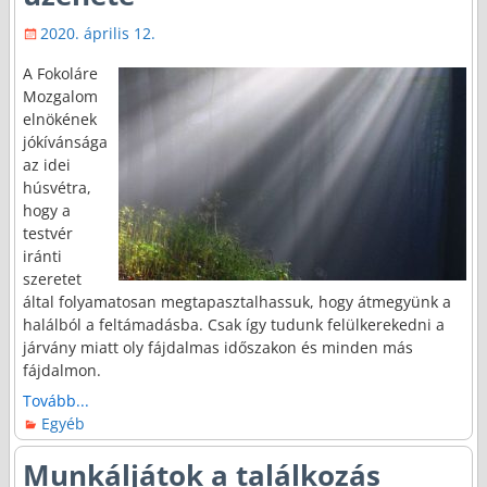
2020. április 12.
A Fokoláre
Mozgalom
elnökének
jókívánsága
az idei
húsvétra,
hogy a
testvér
iránti
szeretet
által folyamatosan megtapasztalhassuk, hogy átmegyünk a
halálból a feltámadásba. Csak így tudunk felülkerekedni a
járvány miatt oly fájdalmas időszakon és minden más
fájdalmon.
Tovább...
Egyéb
Munkáljátok a találkozás