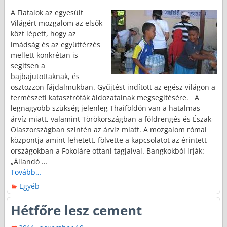
A Fiatalok az egyesült
Világért mozgalom az elsők
közt lépett, hogy az
imádság és az együttérzés
mellett konkrétan is
segítsen a
bajbajutottaknak, és
osztozzon fájdalmukban. Gyűjtést indított az egész világon a
természeti katasztrófák áldozatainak megsegítésére. A
legnagyobb szükség jelenleg Thaiföldön van a hatalmas
árvíz miatt, valamint Törökországban a földrengés és Észak-
Olaszországban szintén az árvíz miatt. A mozgalom római
központja amint lehetett, fölvette a kapcsolatot az érintett
országokban a Fokoláre ottani tagjaival. Bangkokból írják:
„Állandó
…
Tovább…
Egyéb
Hétfőre lesz cement