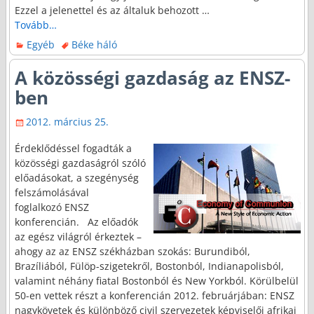
Ezzel a jelenettel és az általuk behozott
…
Tovább…
Egyéb
Béke háló
A közösségi gazdaság az ENSZ-
ben
2012. március 25.
Érdeklődéssel fogadták a
közösségi gazdaságról szóló
előadásokat, a szegénység
felszámolásával
foglalkozó ENSZ
konferencián. Az előadók
az egész világról érkeztek –
ahogy az az ENSZ székházban szokás: Burundiból,
Brazíliából, Fülöp-szigetekről, Bostonból, Indianapolisból,
valamint néhány fiatal Bostonból és New Yorkból. Körülbelül
50-en vettek részt a konferencián 2012. februárjában: ENSZ
nagykövetek és különböző civil szervezetek képviselői afrikai