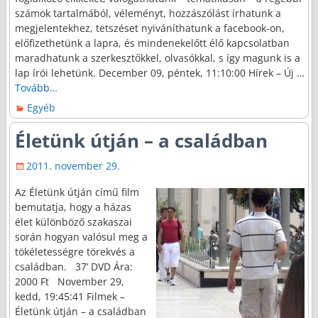
számok tartalmából, véleményt, hozzászólást írhatunk a
megjelentekhez, tetszéset nyiváníthatunk a facebook-on,
előfizethetünk a lapra, és mindenekelőtt élő kapcsolatban
maradhatunk a szerkesztőkkel, olvasókkal, s így magunk is a
lap írói lehetünk. December 09, péntek, 11:10:00 Hírek – Új
…
Tovább…
Egyéb
Életünk útján – a családban
2011. november 29.
Az Életünk útján című film
bemutatja, hogy a házas
élet különböző szakaszai
során hogyan valósul meg a
tökéletességre törekvés a
családban. 37’ DVD Ára:
2000 Ft November 29,
kedd, 19:45:41 Filmek –
Életünk útján – a családban