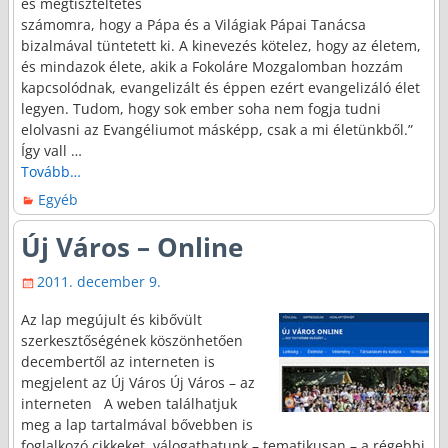
és megtiszteltetés
számomra, hogy a Pápa és a Világiak Pápai Tanácsa
bizalmával tüntetett ki. A kinevezés kötelez, hogy az életem,
és mindazok élete, akik a Fokoláre Mozgalomban hozzám
kapcsolódnak, evangelizált és éppen ezért evangelizáló élet
legyen. Tudom, hogy sok ember soha nem fogja tudni
elolvasni az Evangéliumot másképp, csak a mi életünkből.”
Így vall
…
Tovább…
Egyéb
Új Város – Online
2011. december 9.
Az lap megújult és kibővült
szerkesztőségének köszönhetően
decembertől az interneten is
megjelent az Új Város Új Város – az
interneten A weben találhatjuk
meg a lap tartalmával bővebben is
foglalkozó cikkeket, válogathatunk – tematikusan – a régebbi