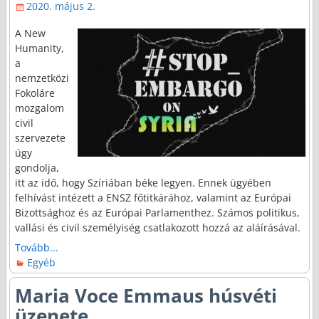
2020. május 2.
A New
Humanity,
a
nemzetközi
Fokoláre
mozgalom
civil
szervezete
úgy
gondolja,
itt az idő, hogy Szíriában béke legyen. Ennek ügyében
felhívást intézett a ENSZ főtitkárához, valamint az Európai
Bizottsághoz és az Európai Parlamenthez. Számos politikus,
vallási és civil személyiség csatlakozott hozzá az aláírásával.
Tovább...
Egyéb
Maria Voce Emmaus húsvéti
üzenete