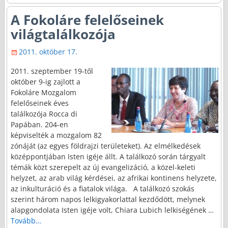
A Fokoláre felelőseinek
világtalálkozója
2011. október 17.
2011. szeptember 19-től
október 9-ig zajlott a
Fokoláre Mozgalom
felelőseinek éves
találkozója Rocca di
Papában. 204-en
képviselték a mozgalom 82
zónáját (az egyes földrajzi területeket). Az elmélkedések
középpontjában Isten igéje állt. A találkozó során tárgyalt
témák közt szerepelt az új evangelizáció, a közel-keleti
helyzet, az arab világ kérdései, az afrikai kontinens helyzete,
az inkulturáció és a fiatalok világa. A találkozó szokás
szerint három napos lelkigyakorlattal kezdődött, melynek
alapgondolata Isten igéje volt, Chiara Lubich lelkiségének
…
Tovább…