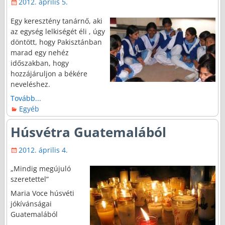
2012. április 5.
Egy keresztény tanárnő, aki
az egység lelkiségét éli , úgy
döntött, hogy Pakisztánban
marad egy nehéz
időszakban, hogy
hozzájáruljon a békére
neveléshez.
Tovább...
Egyéb
Húsvétra Guatemalából
2012. április 4.
„Mindig megújuló
szeretettel”
Maria Voce húsvéti
jókívánságai
Guatemalából