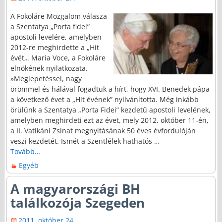
A Fokoláre Mozgalom válasza
a Szentatya „Porta fidei”
apostoli levelére, amelyben
2012-re meghirdette a „Hit
évét„. Maria Voce, a Fokoláre
elnökének nyilatkozata.
»Meglepetéssel, nagy
örömmel és hálával fogadtuk a hírt, hogy XVI. Benedek pápa
a következő évet a „Hit évének” nyilvánította. Még inkább
örülünk a Szentatya „Porta Fidei” kezdetű apostoli levelének,
amelyben meghirdeti ezt az évet, mely 2012. október 11-én,
a II. Vatikáni Zsinat megnyitásának 50 éves évfordulóján
veszi kezdetét. Ismét a Szentlélek hathatós
…
Tovább…
Egyéb
A magyarországi BH
találkozója Szegeden
2011. október 24.