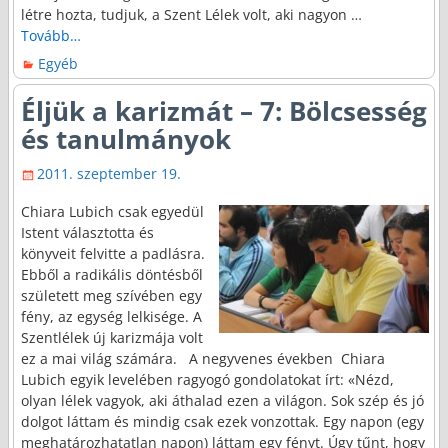
létre hozta, tudjuk, a Szent Lélek volt, aki nagyon
…
Tovább…
Egyéb
Éljük a karizmát – 7: Bölcsesség
és tanulmányok
2011. szeptember 19.
Chiara Lubich csak egyedül
Istent választotta és
könyveit felvitte a padlásra.
Ebből a radikális döntésből
született meg szívében egy
fény, az egység lelkisége. A
Szentlélek új karizmája volt
ez a mai világ számára. A negyvenes években Chiara
Lubich egyik levelében ragyogó gondolatokat írt: «Nézd,
olyan lélek vagyok, aki áthalad ezen a világon. Sok szép és jó
dolgot láttam és mindig csak ezek vonzottak. Egy napon (egy
meghatározhatatlan napon) láttam egy fényt. Úgy tűnt, hogy