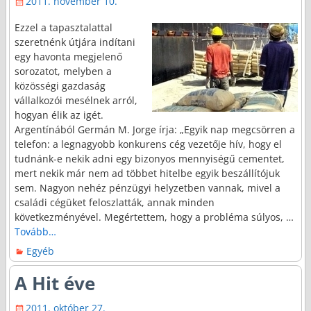
2011. november 10.
Ezzel a tapasztalattal
szeretnénk útjára indítani
egy havonta megjelenő
sorozatot, melyben a
közösségi gazdaság
vállalkozói mesélnek arról,
hogyan élik az igét.
Argentínából Germán M. Jorge írja: „Egyik nap megcsörren a
telefon: a legnagyobb konkurens cég vezetője hív, hogy el
tudnánk-e nekik adni egy bizonyos mennyiségű cementet,
mert nekik már nem ad többet hitelbe egyik beszállítójuk
sem. Nagyon nehéz pénzügyi helyzetben vannak, mivel a
családi cégüket feloszlatták, annak minden
következményével. Megértettem, hogy a probléma súlyos,
…
Tovább…
Egyéb
A Hit éve
2011. október 27.