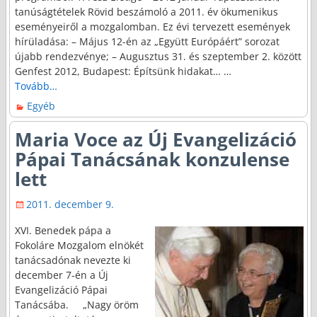
tanúságtételek Rövid beszámoló a 2011. év ökumenikus
eseményeiről a mozgalomban. Ez évi tervezett események
hírüladása: – Május 12-én az „Együtt Európáért” sorozat
újabb rendezvénye; – Augusztus 31. és szeptember 2. között
Genfest 2012, Budapest: Építsünk hidakat…
…
Tovább…
Egyéb
Maria Voce az Új Evangelizáció
Pápai Tanácsának konzulense
lett
2011. december 9.
XVI. Benedek pápa a
Fokoláre Mozgalom elnökét
tanácsadónak nevezte ki
december 7-én a Új
Evangelizáció Pápai
Tanácsába. „Nagy öröm