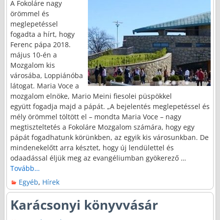
A Fokoláre nagy
örömmel és
meglepetéssel
fogadta a hírt, hogy
Ferenc pápa 2018.
május 10-én a
Mozgalom kis
városába, Loppiánóba
látogat. Maria Voce a
mozgalom elnöke, Mario Meini fiesolei püspökkel
együtt fogadja majd a pápát. „A bejelentés meglepetéssel és
mély örömmel töltött el – mondta Maria Voce – nagy
megtiszteltetés a Fokoláre Mozgalom számára, hogy egy
pápát fogadhatunk körünkben, az egyik kis városunkban. De
mindenekelőtt arra késztet, hogy új lendülettel és
odaadással éljük meg az evangéliumban gyökerező
…
Tovább…
Egyéb
,
Hírek
Karácsonyi könyvvásár