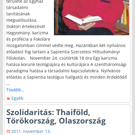
területe az Egyház
társadalmi
tanításának
megvalósulása.
Doktori értekezését
Hagyomány, karizma
és prófécia a Fokoláre
mozgalomban címmel védte meg. Hazánkban két nyilvános
előadást fog tartani a Sapientia Szerzetesi Hittudományi
Főiskolán. November 24. csütörtök 18 óra Egy karizma
hatása korunk teológiájára és kultúrájára A szentháromsági
paradigma hatása a társadalmi kapcsolatokra. Nyilvános
előadás a Sapientia teológus hallgatói és minden érdeklődő
…
Tovább…
Egyéb
Szolidaritás: Thaiföld,
Törökország, Olaszország
2011. november 13.