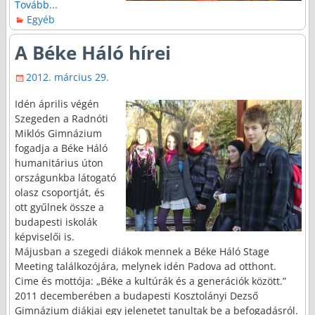
Tovább...
Egyéb
A Béke Háló hírei
2012. március 29.
Idén április végén
Szegeden a Radnóti
Miklós Gimnázium
fogadja a Béke Háló
humanitárius úton
országunkba látogató
olasz csoportját, és
ott gyűlnek össze a
budapesti iskolák
képviselői is.
Májusban a szegedi diákok mennek a Béke Háló Stage
Meeting találkozójára, melynek idén Padova ad otthont.
Cime és mottója: „Béke a kultúrák és a generációk között.”
2011 decemberében a budapesti Kosztolányi Dezső
Gimnázium diákjai egy jelenetet tanultak be a befogadásról.