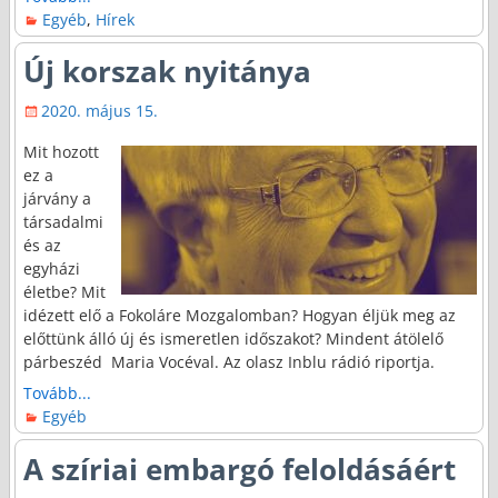
Egyéb
,
Hírek
Új korszak nyitánya
2020. május 15.
Mit hozott
ez a
járvány a
társadalmi
és az
egyházi
életbe? Mit
idézett elő a Fokoláre Mozgalomban? Hogyan éljük meg az
előttünk álló új és ismeretlen időszakot? Mindent átölelő
párbeszéd Maria Vocéval. Az olasz Inblu rádió riportja.
Tovább...
Egyéb
A szíriai embargó feloldásáért