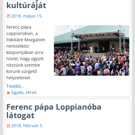
kultúráját
2018. május 15.
Ferenc pápa
Loppianoban, a
Fokoláre Mozgalom
nemzetközi
központjában arra
hívott, hogy együtt
nézzünk szembe
korunk sürgető
helyzeteivel.
Tovább...
Egyéb
,
Hírek
Ferenc pápa Loppianóba
látogat
2018. február 5.