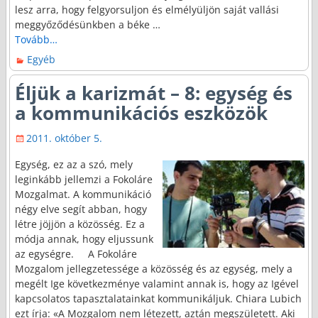
lesz arra, hogy felgyorsuljon és elmélyüljön saját vallási
meggyőződésünkben a béke
…
Tovább…
Egyéb
Éljük a karizmát – 8: egység és
a kommunikációs eszközök
2011. október 5.
Egység, ez az a szó, mely
leginkább jellemzi a Fokoláre
Mozgalmat. A kommunikáció
négy elve segít abban, hogy
létre jöjjön a közösség. Ez a
módja annak, hogy eljussunk
az egységre. A Fokoláre
Mozgalom jellegzetessége a közösség és az egység, mely a
megélt Ige következménye valamint annak is, hogy az Igével
kapcsolatos tapasztalatainkat kommunikáljuk. Chiara Lubich
ezt írja: «A Mozgalom nem létezett, aztán megszületett. Aki