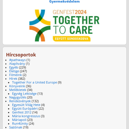
Gyermekvédelem
Hírcsoportok
#pathways
(1)
Alapítvány
(1)
Egyéb
(229)
Életige
(247)
Filmeink
(2)
Hírek
(382)
Together For a United Europe
(9)
Könyveink
(36)
Mellékletek
(34)
Egység Lelkisége
(13)
Nagygyűlés
(20)
Rendezvények
(132)
Egyesült Világ Hete
(4)
Együtt Európáért
(22)
Genfest 2012
(14)
Mária kongresszus
(3)
Máriapoli
(23)
Run4Unity
(24)
Sajtónak
(19)