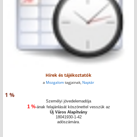
Hírek és tájékoztatók
a
Mozgalom
tagjainak,
Naptár
1 %
Személyi jövedelemadója
1 %
-ának felajánlását köszönettel vesszük az
Új Város Alapítvány
18041930-1-42
adószámára.