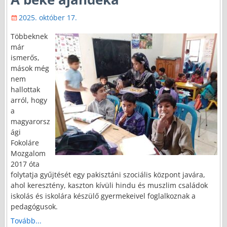
2025. október 17.
Többeknek
már
ismerős,
mások még
nem
hallottak
arról, hogy
a
magyarorsz
ági
Fokoláre
Mozgalom
2017 óta
folytatja gyűjtését egy pakisztáni szociális központ javára,
ahol keresztény, kaszton kívüli hindu és muszlim családok
iskolás és iskolára készülő gyermekeivel foglalkoznak a
pedagógusok.
Tovább...