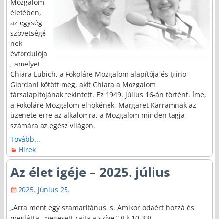
Mozgalom
életében,
az egység
szövetségé
nek
évfordulója
, amelyet
Chiara Lubich, a Fokoláre Mozgalom alapítója és Igino
Giordani kötött meg, akit Chiara a Mozgalom
társalapítójának tekintett. Ez 1949. július 16-án történt. Íme,
a Fokoláre Mozgalom elnökének, Margaret Karramnak az
üzenete erre az alkalomra, a Mozgalom minden tagja
számára az egész világon.
Tovább...
Hírek
Az élet igéje – 2025. július
2025. június 25.
„Arra ment egy szamaritánus is. Amikor odaért hozzá és
meglátta, megesett rajta a szíve.” (Lk 10,33)