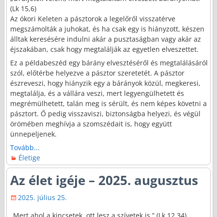
(Lk 15,6)
Az ókori Keleten a pásztorok a legelőről visszatérve
megszámolták a juhokat, és ha csak egy is hiányzott, készen
álltak keresésére indulni akár a pusztaságban vagy akár az
éjszakában, csak hogy megtalálják az egyetlen elveszettet.
Ez a példabeszéd egy bárány elvesztéséről és megtalálásáról
szól, előtérbe helyezve a pásztor szeretetét. A pásztor
észreveszi, hogy hiányzik egy a bárányok közül, megkeresi,
megtalálja, és a vállára veszi, mert legyengülhetett és
megrémülhetett, talán meg is sérült, és nem képes követni a
pásztort. Ő pedig visszaviszi, biztonságba helyezi, és végül
örömében meghívja a szomszédait is, hogy együtt
ünnepeljenek.
Tovább...
Életige
Az élet igéje – 2025. augusztus
2025. július 25.
„Mert ahol a kincsetek, ott lesz a szívetek is.” (Lk 12,34)