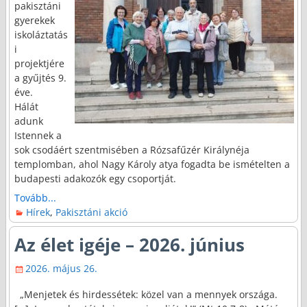
pakisztáni
gyerekek
iskoláztatás
i
projektjére
a gyűjtés 9.
éve.
Hálát
adunk
Istennek a
sok csodáért szentmisében a Rózsafűzér Királynéja
templomban, ahol Nagy Károly atya fogadta be ismételten a
budapesti adakozók egy csoportját.
Tovább...
Hírek
,
Pakisztáni akció
Az élet igéje – 2026. június
2026. május 26.
„Menjetek és hirdessétek: közel van a mennyek országa.