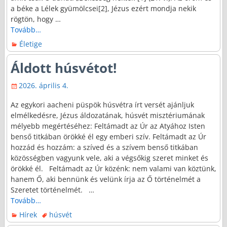
a béke a Lélek gyümölcsei[2], Jézus ezért mondja nekik
rögtön, hogy
…
Tovább…
Életige
Áldott húsvétot!
2026. április 4.
Az egykori aacheni püspök húsvétra írt versét ajánljuk
elmélkedésre, Jézus áldozatának, húsvét misztériumának
mélyebb megértéséhez: Feltámadt az Úr az Atyához Isten
benső titkában örökké él egy emberi szív. Feltámadt az Úr
hozzád és hozzám: a szíved és a szívem benső titkában
közösségben vagyunk vele, aki a végsőkig szeret minket és
örökké él. Feltámadt az Úr közénk: nem valami van köztünk,
hanem Ő, aki bennünk és velünk írja az Ő történelmét a
Szeretet történelmét.
…
Tovább…
Hírek
húsvét