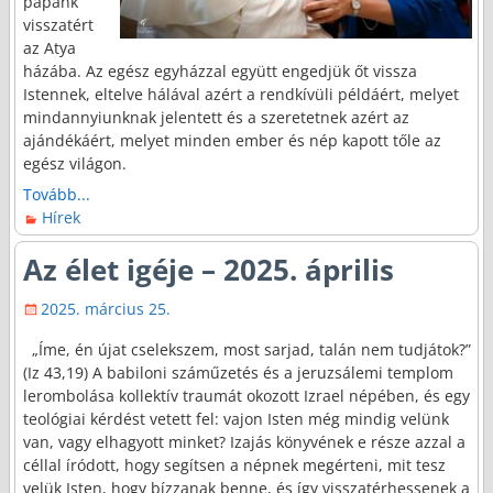
pápánk
visszatért
az Atya
házába. Az egész egyházzal együtt engedjük őt vissza
Istennek, eltelve hálával azért a rendkívüli példáért, melyet
mindannyiunknak jelentett és a szeretetnek azért az
ajándékáért, melyet minden ember és nép kapott tőle az
egész világon.
Tovább...
Hírek
Az élet igéje – 2025. április
2025. március 25.
„Íme, én újat cselekszem, most sarjad, talán nem tudjátok?”
(Iz 43,19) A babiloni száműzetés és a jeruzsálemi templom
lerombolása kollektív traumát okozott Izrael népében, és egy
teológiai kérdést vetett fel: vajon Isten még mindig velünk
van, vagy elhagyott minket? Izajás könyvének e része azzal a
céllal íródott, hogy segítsen a népnek megérteni, mit tesz
velük Isten, hogy bízzanak benne, és így visszatérhessenek a