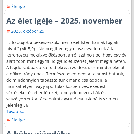
Életige
Az élet igéje – 2025. november
2025. október 25.
„Boldogok a békeszerzők, mert őket Isten fiainak fogják
hívni.” (Mt 5,9) Nemrégiben egy olasz egyetemek által
létrehozott megfigyelőközpont arról számolt be, hogy egy év
alatt több mint egymillió gyűlöletüzenet jelent meg a neten.
A legdurvábbak a külföldiekre, a zsidókra, és mindenekelőtt
a nőkre irányulnak. Természetesen nem általánosíthatunk,
de mindannyian tapasztaltunk már a családban, a
munkahelyen, vagy sportolás közben veszekedést,
sértéseket és ellentéteket, amelyek megosztják és
veszélyeztetik a társadalmi együttélést. Globális szinten
jelenleg 56
…
Tovább…
Életige
A béke ajándéka