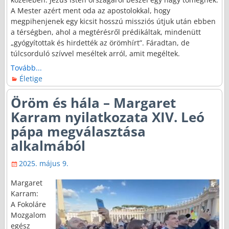
A Mester azért ment oda az apostolokkal, hogy
megpihenjenek egy kicsit hosszú missziós útjuk után ebben
a térségben, ahol a megtérésről prédikáltak, mindenütt
„gyógyítottak és hirdették az örömhírt”. Fáradtan, de
túlcsorduló szívvel meséltek arról, amit megéltek.
Tovább...
Életige
Öröm és hála – Margaret
Karram nyilatkozata XIV. Leó
pápa megválasztása
alkalmából
2025. május 9.
Margaret
Karram:
A Fokoláre
Mozgalom
egész