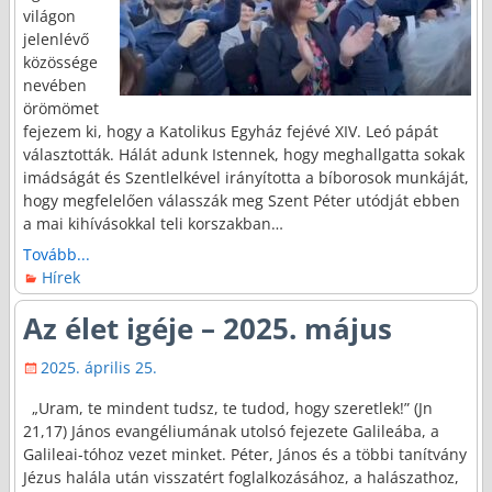
világon
jelenlévő
közössége
nevében
örömömet
fejezem ki, hogy a Katolikus Egyház fejévé XIV. Leó pápát
választották. Hálát adunk Istennek, hogy meghallgatta sokak
imádságát és Szentlelkével irányította a bíborosok munkáját,
hogy megfelelően válasszák meg Szent Péter utódját ebben
a mai kihívásokkal teli korszakban…
Tovább...
Hírek
Az élet igéje – 2025. május
2025. április 25.
„Uram, te mindent tudsz, te tudod, hogy szeretlek!” (Jn
21,17) János evangéliumának utolsó fejezete Galileába, a
Galileai-tóhoz vezet minket. Péter, János és a többi tanítvány
Jézus halála után visszatért foglalkozásához, a halászathoz,