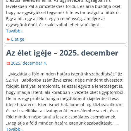
Efezusi levelében említ. Az úgynevezett fogságban írt
levelekben Pál a címzettekhez fordul, és arra buzdítja őket,
hogy az egységükkel tegyenek hiteles tanúságot a hitükről.
Egy a hit, egy a Lélek, egy a reménység, amelyre az
egységünk épül, és csak ezáltal lehet tanúságot
…
Tovább…
Életige
Az élet igéje – 2025. december
2025. december 4.
„Meglátja a föld minden határa Istenünk szabadítását.” (Iz
52,10) Babilonba száműzve Izrael népe mindent elvesztett:
földjét, királyát, templomát, és ezzel együtt a lehetőséget is,
hogy imádja Istent, aki korábban kivezette őket Egyiptomból.
De íme, egy próféta hangja megdöbbentő kijelentést tesz:
ideje hazatérni. Isten ismét hatalommal fog közbeavatkozni,
és az izraelitákat a sivatagon át Jeruzsálembe vezeti, és a
föld minden népe tanúja lesz e csodálatos eseménynek.
„Meglátja a föld minden határa Istenünk szabadítását.”
…
Tovább…