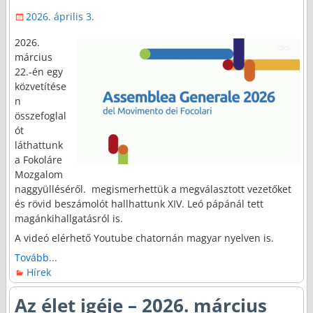
2026. április 3.
2026.
március
22.-én egy
közvetítése
n
összefoglal
ót
láthattunk
a Fokoláre
Mozgalom
naggyülléséről. megismerhettük a megválasztott vezetőket
és rövid beszámolót hallhattunk XIV. Leó pápánál tett
magánkihallgatásról is.
A videó elérhető Youtube chatornán magyar nyelven is.
Tovább...
Hírek
Az élet igéje – 2026. március