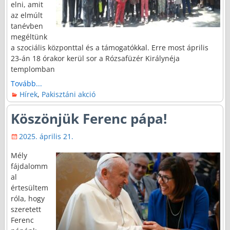
elni, amit
az elmúlt
tanévben
megéltünk
a szociális központtal és a támogatókkal. Erre most április
23-án 18 órakor kerül sor a Rózsafüzér Királynéja
templomban
Tovább...
Hírek
,
Pakisztáni akció
Köszönjük Ferenc pápa!
2025. április 21.
Mély
fájdalomm
al
értesültem
róla, hogy
szeretett
Ferenc