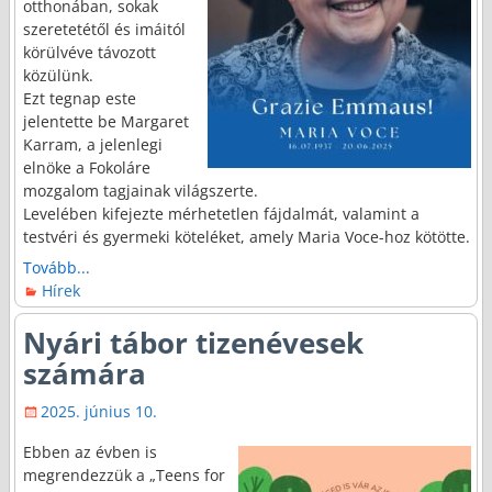
otthonában, sokak
szeretetétől és imáitól
körülvéve távozott
közülünk.
Ezt tegnap este
jelentette be Margaret
Karram, a jelenlegi
elnöke a Fokoláre
mozgalom tagjainak világszerte.
Levelében kifejezte mérhetetlen fájdalmát, valamint a
testvéri és gyermeki köteléket, amely Maria Voce-hoz kötötte.
Tovább...
Hírek
Nyári tábor tizenévesek
számára
2025. június 10.
Ebben az évben is
megrendezzük a „Teens for