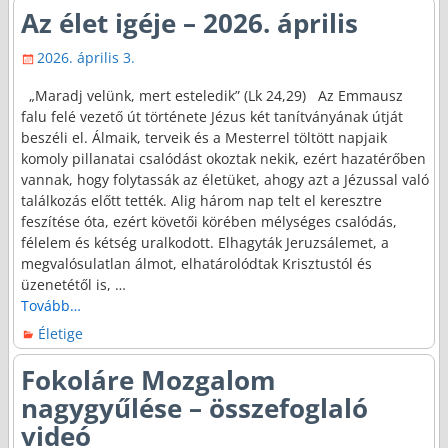
Az élet igéje – 2026. április
2026. április 3.
„Maradj velünk, mert esteledik” (Lk 24,29) Az Emmausz
falu felé vezető út története Jézus két tanítványának útját
beszéli el. Álmaik, terveik és a Mesterrel töltött napjaik
komoly pillanatai csalódást okoztak nekik, ezért hazatérőben
vannak, hogy folytassák az életüket, ahogy azt a Jézussal való
találkozás előtt tették. Alig három nap telt el keresztre
feszítése óta, ezért követői körében mélységes csalódás,
félelem és kétség uralkodott. Elhagyták Jeruzsálemet, a
megvalósulatlan álmot, elhatárolódtak Krisztustól és
üzenetétől is,
…
Tovább…
Életige
Fokoláre Mozgalom
nagygyűlése – összefoglaló
videó