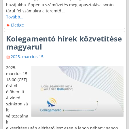
hazájukba. Éppen a száműzetés megtapasztalása során
tárul fel számukra a teremtő
…
Tovább…
Életige
Kolegamentó hírek közvetítése
magyarul
2025. március 15.
2025.
március 15.
18:00 (CET)
órától
élőben itt.
A videó
szinkronizá
lt
változatána
k
elkészítése után elérhető lesz ezen a lapon néhány napon