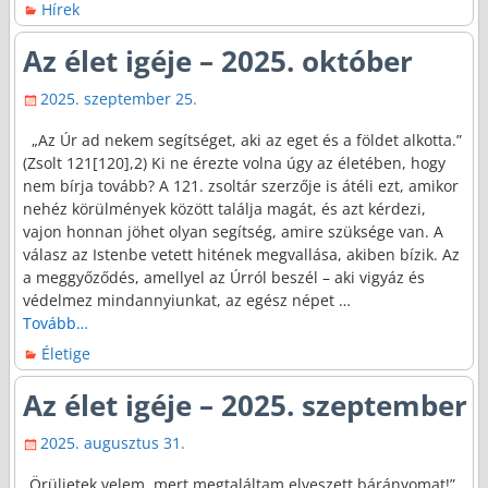
Hírek
Az élet igéje – 2025. október
2025. szeptember 25.
„Az Úr ad nekem segítséget, aki az eget és a földet alkotta.”
(Zsolt 121[120],2) Ki ne érezte volna úgy az életében, hogy
nem bírja tovább? A 121. zsoltár szerzője is átéli ezt, amikor
nehéz körülmények között találja magát, és azt kérdezi,
vajon honnan jöhet olyan segítség, amire szüksége van. A
válasz az Istenbe vetett hitének megvallása, akiben bízik. Az
a meggyőződés, amellyel az Úrról beszél – aki vigyáz és
védelmez mindannyiunkat, az egész népet
…
Tovább…
Életige
Az élet igéje – 2025. szeptember
2025. augusztus 31.
„Örüljetek velem, mert megtaláltam elveszett bárányomat!”