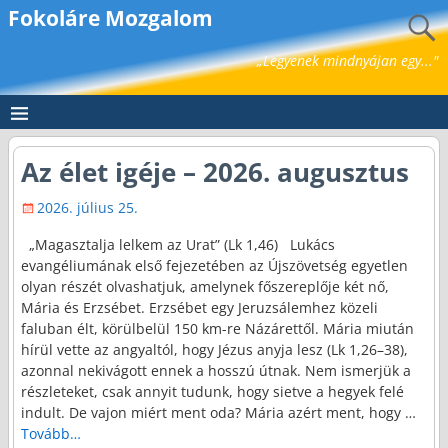
Fokoláre Mozgalom
„Legyenek mindnyájan egy..."
Az élet igéje – 2026. augusztus
2026. július 25.
„Magasztalja lelkem az Urat” (Lk 1,46) Lukács
evangéliumának első fejezetében az Újszövetség egyetlen
olyan részét olvashatjuk, amelynek főszereplője két nő,
Mária és Erzsébet. Erzsébet egy Jeruzsálemhez közeli
faluban élt, körülbelül 150 km-re Názárettől. Mária miután
hírül vette az angyaltól, hogy Jézus anyja lesz (Lk 1,26–38),
azonnal nekivágott ennek a hosszú útnak. Nem ismerjük a
részleteket, csak annyit tudunk, hogy sietve a hegyek felé
indult. De vajon miért ment oda? Mária azért ment, hogy
…
Tovább…