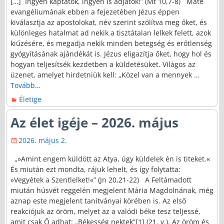
[…] Ingyen kaptátok, ingyen is adjátok!” (Mt 10,7-8) Máté
evangéliumának ebben a fejezetében Jézus éppen
kiválasztja az apostolokat, név szerint szólítva meg őket, és
különleges hatalmat ad nekik a tisztátalan lelkek felett, azok
kiűzésére, és megadja nekik minden betegség és erőtlenség
gyógyításának ajándékát is. Jézus eligazítja őket, hogy hol és
hogyan teljesítsék kezdetben a küldetésüket. Világos az
üzenet, amelyet hirdetniük kell: „Közel van a mennyek
…
Tovább…
Életige
Az élet igéje – 2026. május
2026. május 2.
„»Amint engem küldött az Atya, úgy küldelek én is titeket.«
És miután ezt mondta, rájuk lehelt, és így folytatta:
»Vegyétek a Szentlelket!«” (Jn 20,21-22) A Feltámadott
miután húsvét reggelén megjelent Mária Magdolnának, még
aznap este megjelent tanítványai körében is. Az első
reakciójuk az öröm, melyet az a valódi béke tesz teljessé,
amit csak Ő adhat: „Békesség nektek”[1] (21. v.). Az öröm és