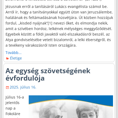
Jézusnak erről a tanításáról Lukács evangélista számol be.
Arról ír, hogy a tanítványokkal együtt úton van Jeruzsálembe,
halálának és feltámadásának húsvétjára. Út közben hozzájuk
fordul, „kisded nyájnak”[1] nevezi őket, és elmondja nekik,
amit a szívében hordoz, lelkének mélységes meggyőződését.
Egyebek között a földi javaktól való elszakadásról beszél, az
Atya gondviselésébe vetett bizalomról, a lelki éberségről, és
a tevékeny várakozásról Isten országára.
Tovább...
Életige
Az egység szövetségének
évfordulója
2025. július 16.
Július 16-a
jelentős
nap a
Fokoláre