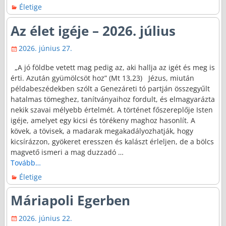
Életige
Az élet igéje – 2026. július
2026. június 27.
„A jó földbe vetett mag pedig az, aki hallja az igét és meg is
érti. Azután gyümölcsöt hoz” (Mt 13,23) Jézus, miután
példabeszédekben szólt a Genezáreti tó partján összegyűlt
hatalmas tömeghez, tanítványaihoz fordult, és elmagyarázta
nekik szavai mélyebb értelmét. A történet főszereplője Isten
igéje, amelyet egy kicsi és törékeny maghoz hasonlít. A
kövek, a tövisek, a madarak megakadályozhatják, hogy
kicsírázzon, gyökeret eresszen és kalászt érleljen, de a bölcs
magvető ismeri a mag duzzadó
…
Tovább…
Életige
Máriapoli Egerben
2026. június 22.