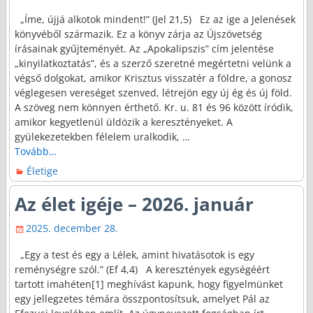
„Íme, újjá alkotok mindent!” (Jel 21,5) Ez az ige a Jelenések
könyvéből származik. Ez a könyv zárja az Újszövetség
írásainak gyűjteményét. Az „Apokalipszis” cím jelentése
„kinyilatkoztatás”, és a szerző szeretné megértetni velünk a
végső dolgokat, amikor Krisztus visszatér a földre, a gonosz
véglegesen vereséget szenved, létrejön egy új ég és új föld.
A szöveg nem könnyen érthető. Kr. u. 81 és 96 között íródik,
amikor kegyetlenül üldözik a keresztényeket. A
gyülekezetekben félelem uralkodik,
…
Tovább…
Életige
Az élet igéje – 2026. január
2025. december 28.
„Egy a test és egy a Lélek, amint hivatásotok is egy
reménységre szól.” (Ef 4,4) A keresztények egységéért
tartott imahéten[1] meghívást kapunk, hogy figyelmünket
egy jellegzetes témára összpontosítsuk, amelyet Pál az