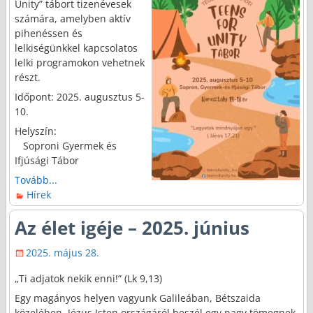
Unity” tábort tizenévesek
számára, amelyben aktív
pihenéssen és
lelkiségünkkel kapcsolatos
lelki programokon vehetnek
részt.
Időpont: 2025. augusztus 5-
10.
Helyszín:
Soproni Gyermek és
Ifjúsági Tábor
Tovább...
Hírek
Az élet igéje – 2025. június
2025. május 28.
„Ti adjatok nekik enni!” (Lk 9,13)
Egy magányos helyen vagyunk Galileában, Bétszaida
közelében. Jézus Isten országáról beszél egy nagy tömegnek.