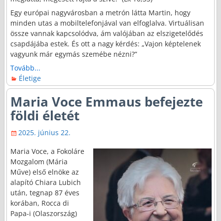
Egy európai nagyvárosban a metrón látta Martin, hogy
minden utas a mobiltelefonjával van elfoglalva. Virtuálisan
össze vannak kapcsolódva, ám valójában az elszigetelődés
csapdájába estek. És ott a nagy kérdés: „Vajon képtelenek
vagyunk már egymás szemébe nézni?”
Tovább...
Életige
Maria Voce Emmaus befejezte
földi életét
2025. június 22.
Maria Voce, a Fokoláre
Mozgalom (Mária
Műve) első elnöke az
alapító Chiara Lubich
után, tegnap 87 éves
korában, Rocca di
Papa-i (Olaszország)