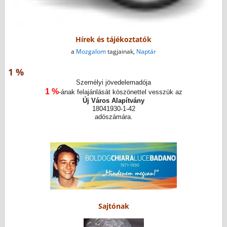
Hírek és tájékoztatók
a
Mozgalom
tagjainak,
Naptár
1 %
Személyi jövedelemadója
1 %
-ának felajánlását köszönettel vesszük az
Új Város Alapítvány
18041930-1-42
adószámára.
Sajtónak