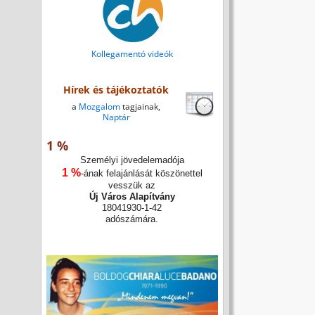
Kollegamentó videók
Hírek és tájékoztatók
a
Mozgalom
tagjainak,
Naptár
1 %
Személyi jövedelemadója
1 %
-ának felajánlását köszönettel
vesszük az
Új Város Alapítvány
18041930-1-42
adószámára.