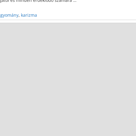
llgatói és minden érdeklődő számára
…
agyomány
,
karizma