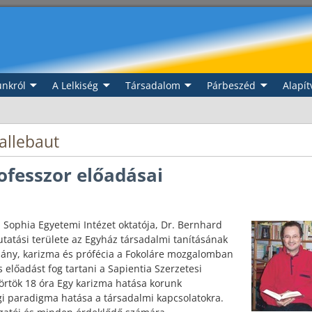
nkról
A Lelkiség
Társadalom
Párbeszéd
Alapít
allebaut
ofesszor előadásai
Sophia Egyetemi Intézet oktatója, Dr. Bernhard
utatási területe az Egyház társadalmi tanításának
ány, karizma és prófécia a Fokoláre mozgalomban
előadást fog tartani a Sapientia Szerzetesi
örtök 18 óra Egy karizma hatása korunk
gi paradigma hatása a társadalmi kapcsolatokra.