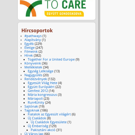
Hírcsoportok
#pathways
(1)
Alapítvány
(1)
Egyéb
(229)
Életige
(247)
Filmeink
(2)
Hírek
(382)
Together For a United Europe
(9)
Könyveink
(36)
Mellékletek
(34)
Egység Lelkisége
(13)
Nagygyűlés
(20)
Rendezvények
(132)
Egyesült Világ Hete
(4)
Együtt Európáért
(22)
Genfest 2012
(14)
Mária kongresszus
(3)
Máriapoli
(23)
Run4Unity
(24)
Sajtónak
(19)
Tagoknak
(186)
Fiatalok az Egyesült világért
(6)
Új Családok
(8)
Új Családok Egyesülete
(1)
Új Emberiség
(129)
Pakisztáni akció
(31)
Új Város lap
(66)