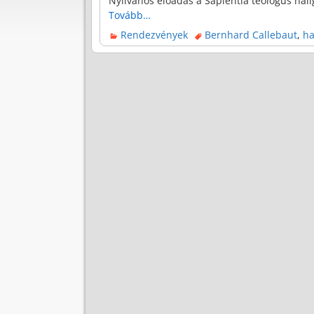
Nyilvános előadás a Sapientia teológus ha
Tovább…
Rendezvények
Bernhard Callebaut
,
h