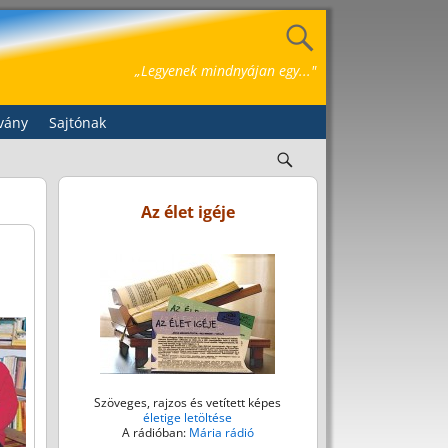
„Legyenek mindnyájan egy..."
vány
Sajtónak
Az élet igéje
Szöveges, rajzos és vetített képes
életige letöltése
A rádióban:
Mária rádió