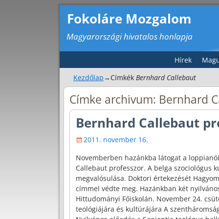
Fokoláre Mozgalom
Magyarországi hivatalos honlapja
Hírek
Magu
Kezdőlap
→Címkék
Bernhard Callebaut
Címke archivum:
Bernhard C
Bernhard Callebaut pr
2011. november 16.
Novemberben hazánkba látogat a loppianói 
Callebaut professzor. A belga szociológus k
megvalósulása. Doktori értekezését Hagyom
címmel védte meg. Hazánkban két nyilvános 
Hittudományi Főiskolán. November 24. csüt
teológiájára és kultúrájára A szentháromsá