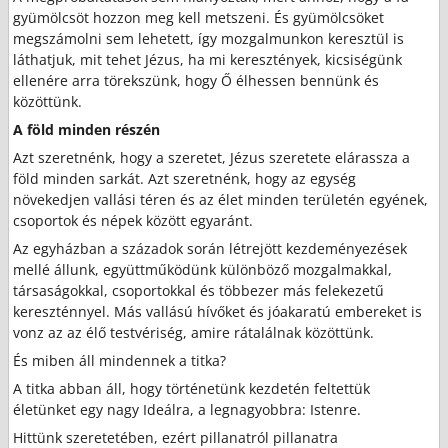
gyümölcsöt hozzon meg kell metszeni. És gyümölcsöket
megszámolni sem lehetett, így mozgalmunkon keresztül is
láthatjuk, mit tehet Jézus, ha mi keresztények, kicsiségünk
ellenére arra törekszünk, hogy Ő élhessen bennünk és
közöttünk.
A föld minden részén
Azt szeretnénk, hogy a szeretet, Jézus szeretete elárassza a
föld minden sarkát. Azt szeretnénk, hogy az egység
növekedjen vallási téren és az élet minden területén egyének,
csoportok és népek között egyaránt.
Az egyházban a századok során létrejött kezdeményezések
mellé állunk, együttműködünk különböző mozgalmakkal,
társaságokkal, csoportokkal és többezer más felekezetű
kereszténnyel. Más vallású hívőket és jóakaratú embereket is
vonz az az élő testvériség, amire rátalálnak közöttünk.
És miben áll mindennek a titka?
A titka abban áll, hogy történetünk kezdetén feltettük
életünket egy nagy Ideálra, a legnagyobbra: Istenre.
Hittünk szeretetében, ezért pillanatról pillanatra