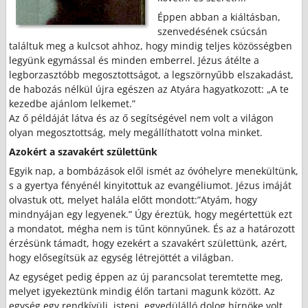
Éppen abban a kiáltásban,
szenvedésének csúcsán
találtuk meg a kulcsot ahhoz, hogy mindig teljes közösségben
legyünk egymással és minden emberrel. Jézus átélte a
legborzasztóbb megosztottságot, a legszörnyűbb elszakadást,
de habozás nélkül újra egészen az Atyára hagyatkozott: „A te
kezedbe ajánlom lelkemet.”
Az ő példáját látva és az ő segítségével nem volt a világon
olyan megosztottság, mely megállíthatott volna minket.
Azokért a szavakért születtünk
Egyik nap, a bombázások elől ismét az óvóhelyre menekültünk,
s a gyertya fényénél kinyitottuk az evangéliumot. Jézus imáját
olvastuk ott, melyet halála előtt mondott:”Atyám, hogy
mindnyájan egy legyenek.” Úgy éreztük, hogy megértettük ezt
a mondatot, mégha nem is tűnt könnyűnek. És az a határozott
érzésünk támadt, hogy ezekért a szavakért születtünk, azért,
hogy elősegítsük az egység létrejöttét a világban.
Az egységet pedig éppen az új parancsolat teremtette meg,
melyet igyekeztünk mindig élőn tartani magunk között. Az
egység egy rendkívüli, isteni, egyedülálló dolog hírnöke volt,