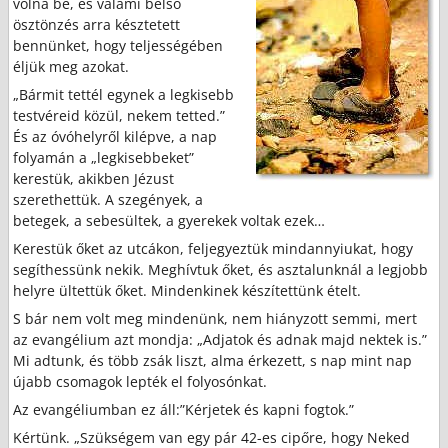
volna be, és valami belső
ösztönzés arra késztetett
bennünket, hogy teljességében
éljük meg azokat.
„Bármit tettél egynek a legkisebb
testvéreid közül, nekem tetted.”
És az óvóhelyről kilépve, a nap
folyamán a „legkisebbeket”
kerestük, akikben Jézust
szerethettük. A szegények, a
betegek, a sebesültek, a gyerekek voltak ezek…
Kerestük őket az utcákon, feljegyeztük mindannyiukat, hogy
segíthessünk nekik. Meghívtuk őket, és asztalunknál a legjobb
helyre ültettük őket. Mindenkinek készítettünk ételt.
S bár nem volt meg mindenünk, nem hiányzott semmi, mert
az evangélium azt mondja: „Adjatok és adnak majd nektek is.”
Mi adtunk, és több zsák liszt, alma érkezett, s nap mint nap
újabb csomagok lepték el folyosónkat.
Az evangéliumban ez áll:”Kérjetek és kapni fogtok.”
Kértünk. „Szükségem van egy pár 42-es cipőre, hogy Neked