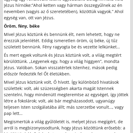
Jézus hírnöke:”Ahol ketten vagy hárman összegyűlnek az én
nevemben (vagyis az ő szeretetében), közöttük vagyok.” Ahol
egység van, ott van Jézus.
Öröm, fény, béke
Mivel Jézus köztünk és bennünk élt, nem lehetett, hogy ne
érezzük jelenlétét. Eddig ismeretlen öröm, új béke, új tűz
született bennünk. Fény ragyogta be és vezette lelkünket…
És mert egyek voltunk és Jézus köztünk volt, a világ megtért
körülöttünk. „Legyenek egy, hogy a világ higgyen”, mondta
Jézus. Valóban. Sokan visszatértek Istenhez, mások pedig
először fedezték fel Őt életükben.
Mivel Jézus köztünk volt, Ő hívott. Így különböző hivatások
születtek: volt, aki szüzességben akarta magát Istennek
szentelni, hogy mindenütt megteremtse az egységet, így jöttek
létre a fokolárok; volt, aki bár megházasodott, ugyanúgy
teljesen Isten szolgálatába állt; más szerzetbe vonult…, vagy
pap lett…
Megismertük a világ gyűlöletét is, melyet Jézus megígért, de
arról is megbizonyosodtunk, hogy Jézus közöttünk erősebb: a