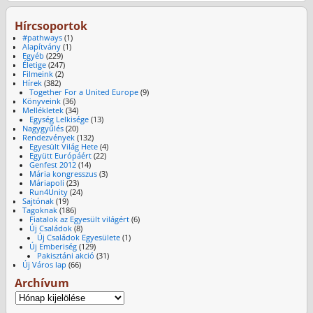
Hírcsoportok
#pathways
(1)
Alapítvány
(1)
Egyéb
(229)
Életige
(247)
Filmeink
(2)
Hírek
(382)
Together For a United Europe
(9)
Könyveink
(36)
Mellékletek
(34)
Egység Lelkisége
(13)
Nagygyűlés
(20)
Rendezvények
(132)
Egyesült Világ Hete
(4)
Együtt Európáért
(22)
Genfest 2012
(14)
Mária kongresszus
(3)
Máriapoli
(23)
Run4Unity
(24)
Sajtónak
(19)
Tagoknak
(186)
Fiatalok az Egyesült világért
(6)
Új Családok
(8)
Új Családok Egyesülete
(1)
Új Emberiség
(129)
Pakisztáni akció
(31)
Új Város lap
(66)
Archívum