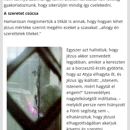
gyakorlatoznunk, hogy sikerüljön mindig így cselekedni.
A szeretet csúcsa
Hamarosan megismertük a titkát is annak, hogy hogyan lehet
Jézus mértéke szerint megélni ezeket a szavakat: „ahogy én
szerettelek titeket.”
Egyszer azt hallottuk, hogy
Jézus akkor szenvedett
legjobban, amikor a kereszten
az a borzasztó érzés gyötörte,
hogy az Atyja elhagyta őt, és
Jézus így kiáltott: „Istenem,
Istenem, miért hagytál el
engem?” Szenvedélyes
nagylelkűségtől indíttatva, –
melyből persze nem hiányzott
a Fönti segítség sem -,
elhatároztuk, hogy Jézust
elhagyottságában akarjuk
követni és szeretni.