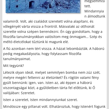
megsemmisí
tett.
Mindannyia
n álmodtunk
valamiről. Volt, aki családot szeretett volna alapítani, és
vőlegényét várta vissza a frontról. Másvalaki az otthonát
szerette volna szépen berendezni. Én úgy gondoltam, hogy a
filozófia tanulmányokban valósítom meg önmagam… Szép és
méltó életcélokat tűztünk ki magunk elé.
A fiú azonban nem tért vissza. A házat lebombázták. A háború
pedig megakadályozta, hogy folytassam filozófia
tanulmányaimat.
Mit tegyünk?
Létezik olyan ideál, melyet semmilyen bomba nem zúz szét,
melyre megéri feltenni az életünket? És rögtön valami fény
gyúlt bennünk: igen, van. Isten az, aki éppen a háború
viszontagságai közt, a gyűlöletben tárta fel előttünk, ki Ő
valójában: Szeretet.
Isten a szeretet, Isten mindannyiunkat szeret.
Mindössze egy pillanat volt. Elhatároztuk, hogy Istenért fogunk