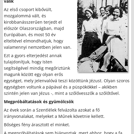
válik
Az első csoport kibővült,
mozgalommá vált, és
kirobbanásszerűen terjedt el
először Olaszországban, majd
Európában, és most 50 év
elteltével elmondhatjuk, hogy
valamennyi nemzetben jelen van.
Ezt a gyors elterjedést annak
tulajdonítjuk, hogy Isten
segítségével mindig megőriztünk
magunk között egy olyan erős
egységet, mely jelenvalóvá teszi közöttünk Jézust. Olyan szoros
egységben voltunk a pápával és a püspökökkel – akikben
szintén jelen van Jézus -, mint a szőlővesszők a szőlőtővel.
Megpróbáltatások és gyümölcsök
Az évek során a Szentlélek felvázolta azokat a fő
irányvonalakat, melyeket a Műnek követnie kellett.
Bőséges fény árasztott el minket.
A megpróbáltatások sem hiányoztak, mert ahhoz, hogy a fa