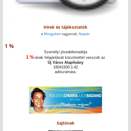
Hírek és tájékoztatók
a
Mozgalom
tagjainak,
Naptár
1 %
Személyi jövedelemadója
1 %
-ának felajánlását köszönettel vesszük az
Új Város Alapítvány
18041930-1-42
adószámára.
Sajtónak