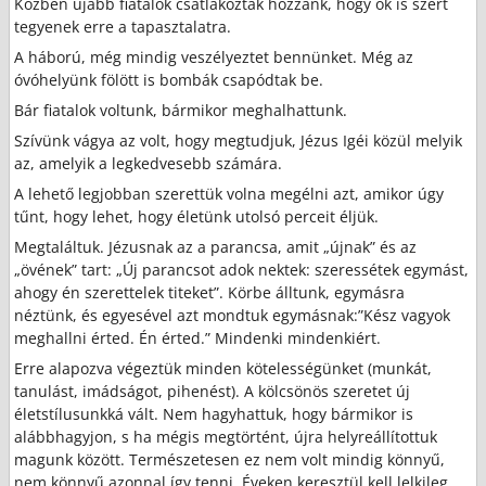
Közben újabb fiatalok csatlakoztak hozzánk, hogy ők is szert
tegyenek erre a tapasztalatra.
A háború, még mindig veszélyeztet bennünket. Még az
óvóhelyünk fölött is bombák csapódtak be.
Bár fiatalok voltunk, bármikor meghalhattunk.
Szívünk vágya az volt, hogy megtudjuk, Jézus Igéi közül melyik
az, amelyik a legkedvesebb számára.
A lehető legjobban szerettük volna megélni azt, amikor úgy
tűnt, hogy lehet, hogy életünk utolsó perceit éljük.
Megtaláltuk. Jézusnak az a parancsa, amit „újnak” és az
„övének” tart: „Új parancsot adok nektek: szeressétek egymást,
ahogy én szerettelek titeket”. Körbe álltunk, egymásra
néztünk, és egyesével azt mondtuk egymásnak:”Kész vagyok
meghallni érted. Én érted.” Mindenki mindenkiért.
Erre alapozva végeztük minden kötelességünket (munkát,
tanulást, imádságot, pihenést). A kölcsönös szeretet új
életstílusunkká vált. Nem hagyhattuk, hogy bármikor is
alábbhagyjon, s ha mégis megtörtént, újra helyreállítottuk
magunk között. Természetesen ez nem volt mindig könnyű,
nem könnyű azonnal így tenni. Éveken keresztül kell lelkileg