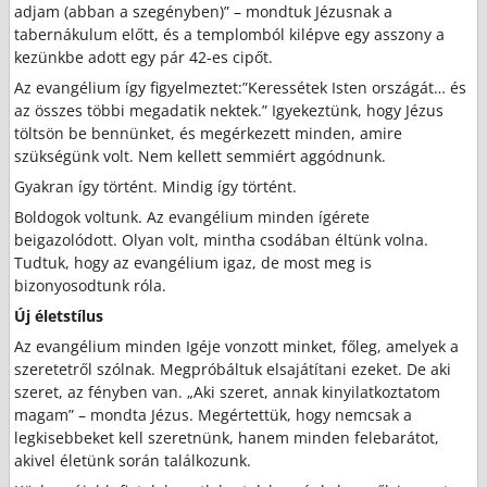
adjam (abban a szegényben)” – mondtuk Jézusnak a
tabernákulum előtt, és a templomból kilépve egy asszony a
kezünkbe adott egy pár 42-es cipőt.
Az evangélium így figyelmeztet:”Keressétek Isten országát… és
az összes többi megadatik nektek.” Igyekeztünk, hogy Jézus
töltsön be bennünket, és megérkezett minden, amire
szükségünk volt. Nem kellett semmiért aggódnunk.
Gyakran így történt. Mindig így történt.
Boldogok voltunk. Az evangélium minden ígérete
beigazolódott. Olyan volt, mintha csodában éltünk volna.
Tudtuk, hogy az evangélium igaz, de most meg is
bizonyosodtunk róla.
Új életstílus
Az evangélium minden Igéje vonzott minket, főleg, amelyek a
szeretetről szólnak. Megpróbáltuk elsajátítani ezeket. De aki
szeret, az fényben van. „Aki szeret, annak kinyilatkoztatom
magam” – mondta Jézus. Megértettük, hogy nemcsak a
legkisebbeket kell szeretnünk, hanem minden felebarátot,
akivel életünk során találkozunk.