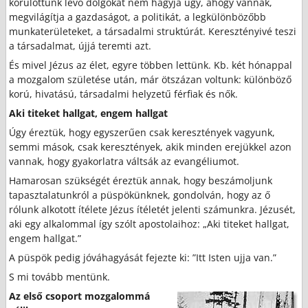
körülöttünk lévő dolgokat nem hagyja úgy, ahogy vannak,
megvilágítja a gazdaságot, a politikát, a legkülönbözőbb
munkaterületeket, a társadalmi struktúrát. Keresztényivé teszi
a társadalmat, újjá teremti azt.
És mivel Jézus az élet, egyre többen lettünk. Kb. két hónappal
a mozgalom születése után, már ötszázan voltunk: különböző
korú, hivatású, társadalmi helyzetű férfiak és nők.
Aki titeket hallgat, engem hallgat
Úgy éreztük, hogy egyszerűen csak keresztények vagyunk,
semmi mások, csak keresztények, akik minden erejükkel azon
vannak, hogy gyakorlatra váltsák az evangéliumot.
Hamarosan szükségét éreztük annak, hogy beszámoljunk
tapasztalatunkról a püspökünknek, gondolván, hogy az ő
rólunk alkotott ítélete Jézus ítéletét jelenti számunkra. Jézusét,
aki egy alkalommal így szólt apostolaihoz: „Aki titeket hallgat,
engem hallgat.”
A püspök pedig jóváhagyását fejezte ki: ”Itt Isten ujja van.”
S mi tovább mentünk.
Az első csoport mozgalommá