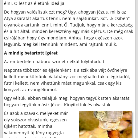
élni. Ö lesz az életünk ideálja.
De hogyan valósítsuk ezt meg? Úgy, ahogyan Jézus, mi is az
Atya akaratát akartuk tenni, nem a sajátunkat. Sőt, „kicsiben”
olyanok akartunk lenni, mint Ő. Tudjuk, hogy már a keresztség
és a hit által, minden keresztény egy másik Jézus. De még csak
csírájában hogy úgy mondjam. Ahhoz, hogy egészen azok
legyünk, meg kell tennünk mindent, ami rajtunk múlik.
A mindig betartott ígéret
Az embertelen háború szünet nélkül folytatódott.
Naponta többször és éjjelenként is a sziklába vájt óvóhelyre
kellett menekülnünk. Valahányszor meghallottuk a légiriadót,
futni kellett, nem vihettünk mást magunkkal, csak egy kis
könyvet, az evangéliumot.
Úgy véltük, ebben találjuk meg, hogyan tegyük Isten akaratát,
hogyan legyünk másik Jézus. Kinyitottuk és olvastuk.
És azok a szavak, melyeket már
oly sokszor olvastunk, egészen
újként hatottak, mintha
valamennyit új fény ragyogta