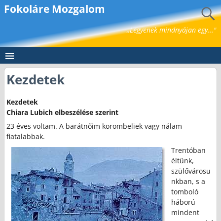
Fokoláre Mozgalom
„Legyenek mindnyájan egy..."
Kezdetek
Kezdetek
Chiara Lubich elbeszélése szerint
23 éves voltam. A barátnőim korombeliek vagy nálam
fiatalabbak.
Trentóban
éltünk,
szülővárosu
nkban, s a
tomboló
háború
mindent