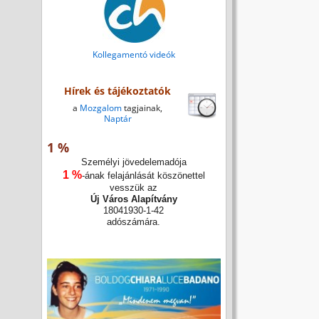
Kollegamentó videók
Hírek és tájékoztatók
a
Mozgalom
tagjainak,
Naptár
1 %
Személyi jövedelemadója
1 %
-ának felajánlását köszönettel
vesszük az
Új Város Alapítvány
18041930-1-42
adószámára.