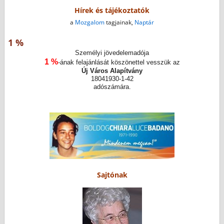
Hírek és tájékoztatók
a
Mozgalom
tagjainak,
Naptár
1 %
Személyi jövedelemadója
1 %
-ának felajánlását köszönettel vesszük az
Új Város Alapítvány
18041930-1-42
adószámára.
Sajtónak