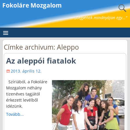
Fokoláre Mozgalom
„Legyenek mindnyájan egy..."
Címke archivum:
Aleppo
Az aleppói fiatalok
2013. április 12.
Szíriából, a Fokoláre
Mozgalom néhány
tizenéves tagjától
érkezett levélből
idézünk.
Tovább...