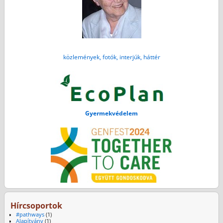
közlemények, fotók, interjúk, háttér
Gyermekvédelem
Hírcsoportok
#pathways
(1)
Alapítvány
(1)