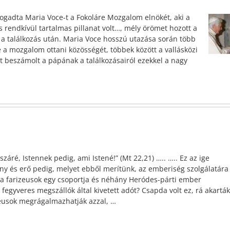
fogadta Maria Voce-t a Fokoláre Mozgalom elnökét, aki a
 rendkívül tartalmas pillanat volt…, mély örömet hozott a
a találkozás után. Maria Voce hosszú utazása során több
e a mozgalom ottani közösségét, többek között a vallásközi
 beszámolt a pápának a találkozásairól ezekkel a nagy
áré, Istennek pedig, ami Istené!” (Mt 22,21) ….. ….. Ez az ige
ény és erő pedig, melyet ebből merítünk, az emberiség szolgálatára
r a farizeusok egy csoportja és néhány Heródes-párti ember
 fegyveres megszállók által kivetett adót? Csapda volt ez, rá akarták
izeusok megrágalmazhatják azzal,
…