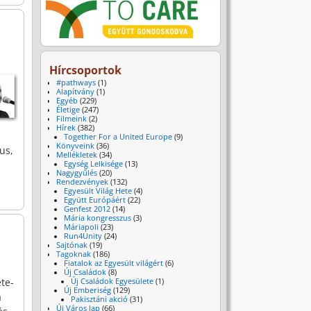
Hírcsoportok
#pathways
(1)
Alapítvány
(1)
Egyéb
(229)
Életige
(247)
Filmeink
(2)
Hírek
(382)
Together For a United Europe
(9)
Könyveink
(36)
us,
Mellékletek
(34)
Egység Lelkisége
(13)
Nagygyűlés
(20)
Rendezvények
(132)
Egyesült Világ Hete
(4)
Együtt Európáért
(22)
Genfest 2012
(14)
Mária kongresszus
(3)
Máriapoli
(23)
Run4Unity
(24)
Sajtónak
(19)
Tagoknak
(186)
Fiatalok az Egyesült világért
(6)
Új Családok
(8)
te-
Új Családok Egyesülete
(1)
Új Emberiség
(129)
a
Pakisztáni akció
(31)
Új Város lap
(66)