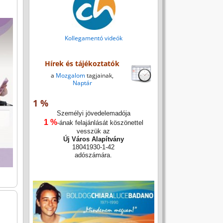
Kollegamentó videók
Hírek és tájékoztatók
a
Mozgalom
tagjainak,
Naptár
1 %
Személyi jövedelemadója
1 %
-ának felajánlását köszönettel
vesszük az
Új Város Alapítvány
18041930-1-42
adószámára.