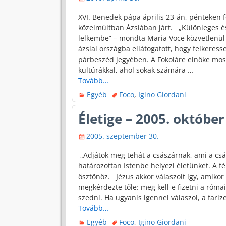
XVI. Benedek pápa április 23-án, pénteken 
közelmúltban Ázsiában járt. „Különleges és
lelkembe” – mondta Maria Voce közvetlenül 
ázsiai országba ellátogatott, hogy felkeress
párbeszéd jegyében. A Fokoláre elnöke most
kultúrákkal, ahol sokak számára
…
Tovább…
Egyéb
Foco
,
Igino Giordani
Életige – 2005. október
2005. szeptember 30.
„Adjátok meg tehát a császárnak, ami a csász
határozottan Istenbe helyezi életünket. A f
ösztönöz. Jézus akkor válaszolt így, amiko
megkérdezte tőle: meg kell-e fizetni a római
szedni. Ha ugyanis igennel válaszol, a far
Tovább…
Egyéb
Foco
,
Igino Giordani