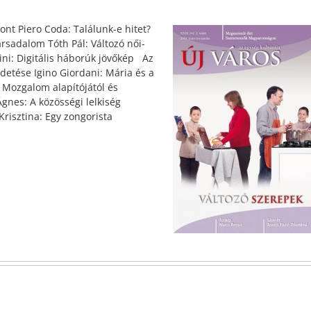
nt Piero Coda: Találunk-e hitet?
ársadalom Tóth Pál: Változó női-
ini: Digitális háborúk jövőkép Az
ldetése Igino Giordani: Mária és a
e Mozgalom alapítójától és
 Ágnes: A közösségi lelkiség
risztina: Egy zongorista