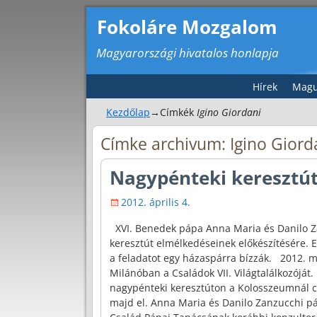
Fokoláre Mozgalom
Magyarországi hivatalos honlapja
Hírek
Magu
Kezdőlap
→Címkék
Igino Giordani
Címke archivum:
Igino Giord
Nagypénteki keresztút
2012. április 4.
XVI. Benedek pápa Anna Maria és Danilo Za
keresztút elmélkedéseinek előkészítésére. 
a feladatot egy házaspárra bízzák. 2012. má
Milánóban a Családok VII. Világtalálkozóját.
nagypénteki keresztúton a Kolosszeumnál c
majd el. Anna Maria és Danilo Zanzucchi pá