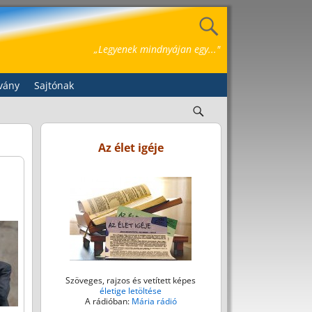
„Legyenek mindnyájan egy..."
vány
Sajtónak
Az élet igéje
Szöveges, rajzos és vetített képes
életige letöltése
A rádióban:
Mária rádió