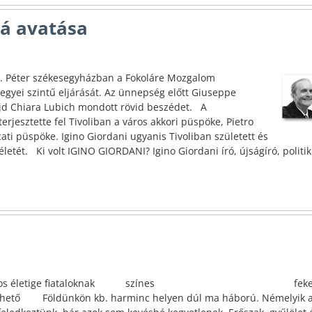
gá avatása
zt. Péter székesegyházban a Fokoláre Mozgalom
gyei szintű eljárását. Az ünnepség előtt Giuseppe
jd Chiara Lubich mondott rövid beszédet. A
jesztette fel Tivoliban a város akkori püspöke, Pietro
ti püspöke. Igino Giordani ugyanis Tivoliban született és
letét. Ki volt IGINO GIORDANI? Igino Giordani író, újságíró, politik
n 4,27) Rajzos életige fiataloknak színes feke
ldünkön kb. harminc helyen dúl ma háború. Némelyik 