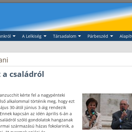
nkról
A Lelkiség
Társadalom
Párbeszéd
Alapít
ani
 a családról
nzucchit kérte fel a nagypénteki
Első alkalommal történik meg, hogy ezt
jus 30-ától június 3-áig rendezik
 Ennek kapcsán az idén április 6-án a
saládról szóló gondolatok hangzanak
rmai származású házas fokolarinik, a