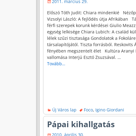
2011. március 29.
Előszó Tóth Judit: Chiara mindenkié Nézőpo
Vizsolyi László: A fejlődés útja Afrikában T
férfi szerepek korunk kérdései Giulio Meazz
egység lelkisége Chiara Lubich: A család kü
lélek szűzi tisztasága Gondolatok a Fokolár
társalapítójától. Tiszta forrásból. Reskovits
fényében megszentelt élet Kultúra Aranyi K
vallomása Interjú Esztó Zsuzsával.
…
Tovább…
Új Város lap
Foco
,
Igino Giordani
Pápai kihallgatás
2010. április 30.