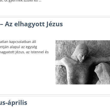
i, öt gyermek szülei és
…
 – Az elhagyott Jézus
atlan kapcsolatban áll
ontján alapul az egység
hagyatott Jézus, az Istennel és
s-április