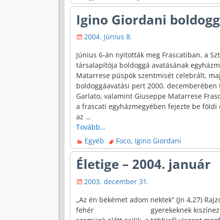
Igino Giordani boldog
2004. június 8.
Június 6-án nyitották meg Frascatiban, a S
társalapítója boldoggá avatásának egyházme
Matarrese püspök szentmisét celebrált, ma
boldoggáavatási pert 2000. decemberében ter
Garlato, valamint Giuseppe Matarrese Frasca
a frascati egyházmegyében fejezte be földi é
az
…
Tovább…
Egyéb
Foco
,
Igino Giordani
Életige – 2004. január
2003. december 31.
„Az én békémet adom nektek” (J
fehér gyerekeknek kiszínezhető Fö