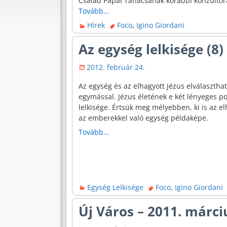
Család Pápai Tanácsának korábbi konzultora
Tovább…
Hírek
Foco
,
Igino Giordani
Az egység lelkisége (8)
2012. február 24.
Az egység és az elhagyott Jézus elválaszthat
egymással. Jézus életének e két lényeges p
lelkisége. Értsük meg mélyebben, ki is az el
az emberekkel való egység példaképe.
Tovább...
Egység Lelkisége
Foco
,
Igino Giordani
Új Város – 2011. márciu