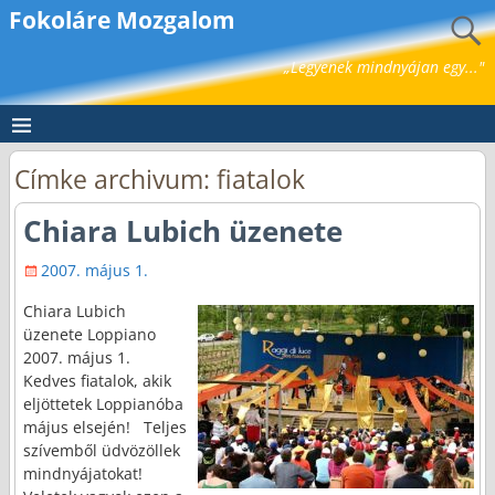
Fokoláre Mozgalom
„Legyenek mindnyájan egy..."
Címke archivum:
fiatalok
Chiara Lubich üzenete
2007. május 1.
Chiara Lubich
üzenete Loppiano
2007. május 1.
Kedves fiatalok, akik
eljöttetek Loppianóba
május elsején! Teljes
szívemből üdvözöllek
mindnyájatokat!