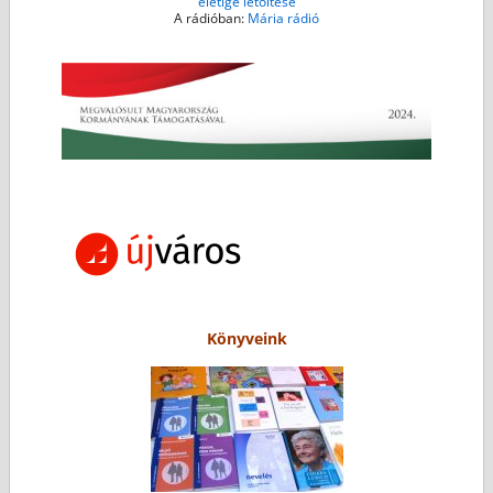
életige letöltése
A rádióban:
Mária rádió
Könyveink