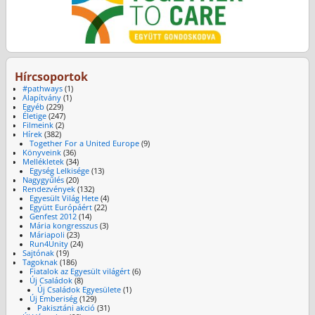
Hírcsoportok
#pathways
(1)
Alapítvány
(1)
Egyéb
(229)
Életige
(247)
Filmeink
(2)
Hírek
(382)
Together For a United Europe
(9)
Könyveink
(36)
Mellékletek
(34)
Egység Lelkisége
(13)
Nagygyűlés
(20)
Rendezvények
(132)
Egyesült Világ Hete
(4)
Együtt Európáért
(22)
Genfest 2012
(14)
Mária kongresszus
(3)
Máriapoli
(23)
Run4Unity
(24)
Sajtónak
(19)
Tagoknak
(186)
Fiatalok az Egyesült világért
(6)
Új Családok
(8)
Új Családok Egyesülete
(1)
Új Emberiség
(129)
Pakisztáni akció
(31)