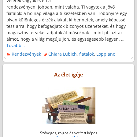
Veletek vagyok ezen a
rendezvényen, jobban, mint valaha. Ti vagytok a jövő,
fiatalok: a holnap világa a ti kezetekben van. Többnyire egy
olyan különleges érzék alakult ki bennetek, amely képessé
tesz arra, hogy befogadjatok bizonyos üzeneteket, és hogy
magasztos terveket adjatok át másoknak – mint pl. azt az
álmot, hogy a világ megújuljon, és egységesebb legyen.
…
Tovább…
Rendezvények
Chiara Lubich
,
fiatalok
,
Loppiano
Az élet igéje
Szöveges, rajzos és vetített képes