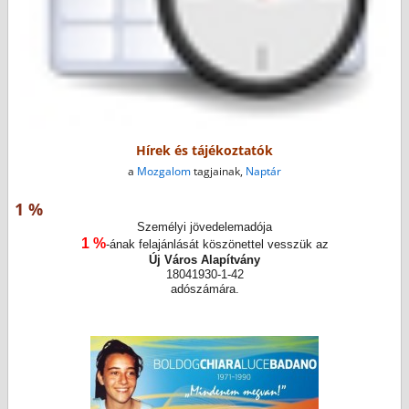
Hírek és tájékoztatók
a
Mozgalom
tagjainak,
Naptár
1 %
Személyi jövedelemadója
1 %
-ának felajánlását köszönettel vesszük az
Új Város Alapítvány
18041930-1-42
adószámára.