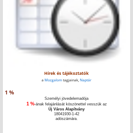
Hírek és tájékoztatók
a
Mozgalom
tagjainak,
Naptár
1 %
Személyi jövedelemadója
1 %
-ának felajánlását köszönettel vesszük az
Új Város Alapítvány
18041930-1-42
adószámára.