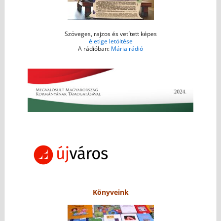
Szöveges, rajzos és vetített képes
életige letöltése
A rádióban:
Mária rádió
Könyveink