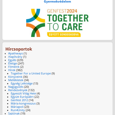
Gyermekvédelem
Hírcsoportok
#pathways
(1)
Alapítvány
(1)
Egyéb
(229)
Életige
(247)
Filmeink
(2)
Hírek
(382)
Together For a United Europe
(9)
Könyveink
(36)
Mellékletek
(34)
Egység Lelkisége
(13)
Nagygyűlés
(20)
Rendezvények
(132)
Egyesült Világ Hete
(4)
Együtt Európáért
(22)
Genfest 2012
(14)
Mária kongresszus
(3)
Máriapoli
(23)
Run4Unity
(24)
Sajtónak
(19)