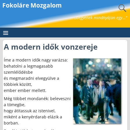
Fokoláre Mozgalom
„Legyenek mindnyájan egy..."
A modern idők vonzereje
Íme a modern idők nagy varázsa:
behatolni a legmagasabb
szemlélődésbe
és megmaradni elvegyülve a
többiek között,
ember ember mellett.
Még többet mondanék: beleveszni
a tömegbe,
hogy átitassuk az istenivel,
miként a kenyérdarab elázik a
borban.