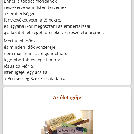
Ennél is többet mondanék:
részeseivé válni Isten terveinek
az emberiséggel,
fénykévéket vetni a tömegre,
és ugyanakkor megosztani az embertárssal
gyalázatot, éhséget, ütéseket, kérészéletű örömöt.
Mert a mi időnk
és minden idők vonzereje
nem más, mint az elgondolható
legemberibb és legistenibb:
Jézus és Mária,
Isten Igéje, egy ács fia,
a Bölcsesség Széke, családanya.
Az élet igéje