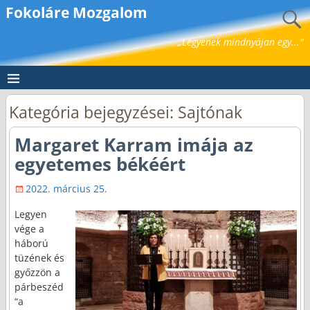
Fokoláre Mozgalom
„Legyenek mindnyájan egy..."
Kategória bejegyzései:
Sajtónak
Margaret Karram imája az
egyetemes békéért
2022. március 25.
Legyen
vége a
háború
tüzének és
győzzön a
párbeszéd
“a