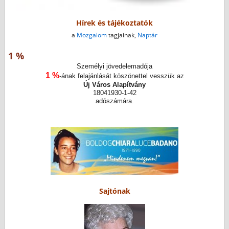
Hírek és tájékoztatók
a
Mozgalom
tagjainak,
Naptár
1 %
Személyi jövedelemadója
1 %
-ának felajánlását köszönettel vesszük az
Új Város Alapítvány
18041930-1-42
adószámára.
Sajtónak