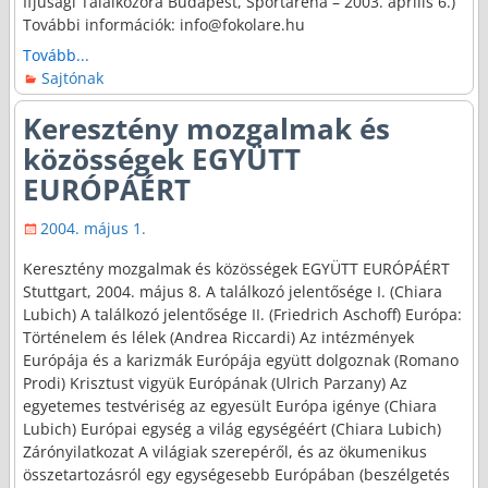
Ifjúsági Találkozóra Budapest, Sportaréna – 2003. április 6.)
További információk: info@fokolare.hu
Tovább...
Sajtónak
Keresztény mozgalmak és
közösségek EGYÜTT
EURÓPÁÉRT
2004. május 1.
Keresztény mozgalmak és közösségek EGYÜTT EURÓPÁÉRT
Stuttgart, 2004. május 8. A találkozó jelentősége I. (Chiara
Lubich) A találkozó jelentősége II. (Friedrich Aschoff) Európa:
Történelem és lélek (Andrea Riccardi) Az intézmények
Európája és a karizmák Európája együtt dolgoznak (Romano
Prodi) Krisztust vigyük Európának (Ulrich Parzany) Az
egyetemes testvériség az egyesült Európa igénye (Chiara
Lubich) Európai egység a világ egységéért (Chiara Lubich)
Zárónyilatkozat A világiak szerepéről, és az ökumenikus
összetartozásról egy egységesebb Európában (beszélgetés