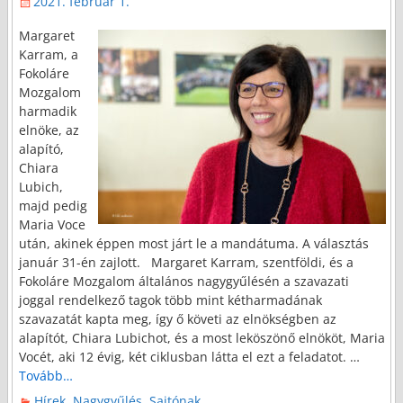
2021. február 1.
Margaret
Karram, a
Fokoláre
Mozgalom
harmadik
elnöke, az
alapító,
Chiara
Lubich,
majd pedig
Maria Voce
után, akinek éppen most járt le a mandátuma. A választás
január 31-én zajlott. Margaret Karram, szentföldi, és a
Fokoláre Mozgalom általános nagygyűlésén a szavazati
joggal rendelkező tagok több mint kétharmadának
szavazatát kapta meg, így ő követi az elnökségben az
alapítót, Chiara Lubichot, és a most leköszönő elnököt, Maria
Vocét, aki 12 évig, két ciklusban látta el ezt a feladatot.
…
Tovább…
Hírek
,
Nagygyűlés
,
Sajtónak