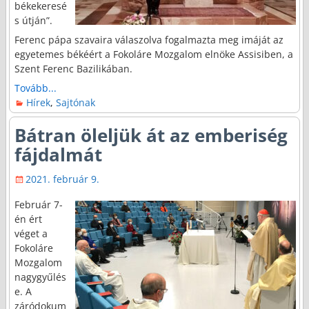
békekeresé
s útján”.
Ferenc pápa szavaira válaszolva fogalmazta meg imáját az
egyetemes békéért a Fokoláre Mozgalom elnöke Assisiben, a
Szent Ferenc Bazilikában.
Tovább...
Hírek
,
Sajtónak
Bátran öleljük át az emberiség
fájdalmát
2021. február 9.
Február 7-
én ért
véget a
Fokoláre
Mozgalom
nagygyűlés
e. A
záródokum