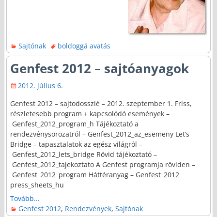
Sajtónak
boldoggá avatás
Genfest 2012 – sajtóanyagok
2012. július 6.
Genfest 2012 – sajtodosszié – 2012. szeptember 1. Friss,
részletesebb program + kapcsolódó események –
Genfest_2012_program_h Tájékoztató a
rendezvénysorozatról – Genfest_2012_az_esemeny Let’s
Bridge – tapasztalatok az egész világról –
Genfest_2012_lets_bridge Rövid tájékoztató –
Genfest_2012_tajekoztato A Genfest programja röviden –
Genfest_2012_program Háttéranyag – Genfest_2012
press_sheets_hu
Tovább...
Genfest 2012
,
Rendezvények
,
Sajtónak