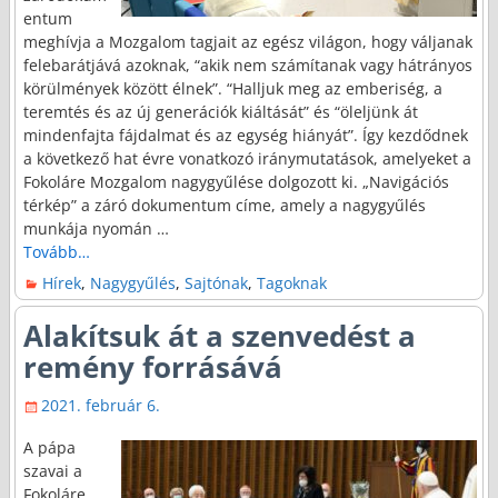
entum
meghívja a Mozgalom tagjait az egész világon, hogy váljanak
felebarátjává azoknak, “akik nem számítanak vagy hátrányos
körülmények között élnek”. “Halljuk meg az emberiség, a
teremtés és az új generációk kiáltását” és “öleljünk át
mindenfajta fájdalmat és az egység hiányát”. Így kezdődnek
a következő hat évre vonatkozó iránymutatások, amelyeket a
Fokoláre Mozgalom nagygyűlése dolgozott ki. „Navigációs
térkép” a záró dokumentum címe, amely a nagygyűlés
munkája nyomán
…
Tovább…
Hírek
,
Nagygyűlés
,
Sajtónak
,
Tagoknak
Alakítsuk át a szenvedést a
remény forrásává
2021. február 6.
A pápa
szavai a
Fokoláre