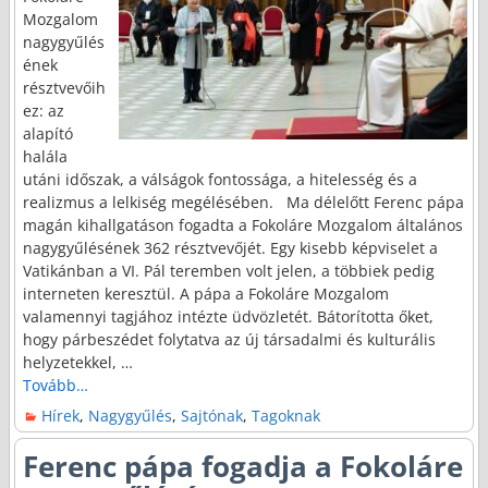
Mozgalom
nagygyűlés
ének
résztvevőih
ez: az
alapító
halála
utáni időszak, a válságok fontossága, a hitelesség és a
realizmus a lelkiség megélésében. Ma délelőtt Ferenc pápa
magán kihallgatáson fogadta a Fokoláre Mozgalom általános
nagygyűlésének 362 résztvevőjét. Egy kisebb képviselet a
Vatikánban a VI. Pál teremben volt jelen, a többiek pedig
interneten keresztül. A pápa a Fokoláre Mozgalom
valamennyi tagjához intézte üdvözletét. Bátorította őket,
hogy párbeszédet folytatva az új társadalmi és kulturális
helyzetekkel,
…
Tovább…
Hírek
,
Nagygyűlés
,
Sajtónak
,
Tagoknak
Ferenc pápa fogadja a Fokoláre