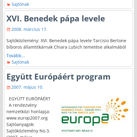
Sajtónak
XVI. Benedek pápa levele
2008. március 17.
Sajtóközlemény: XVI. Benedek pápa levele Tarcisio Bertone
bíboros államtitkárnak Chiara Lubich temetése alkalmából
Tovább...
Sajtónak
Együtt Európáért program
2007. május 10.
EGYÜTT EURÓPÁÉRT
A rendezvény
nemzetközi honlapja:
www.europ2007.org
Sajtóanyagok:
Sajtóközlemény No.3.