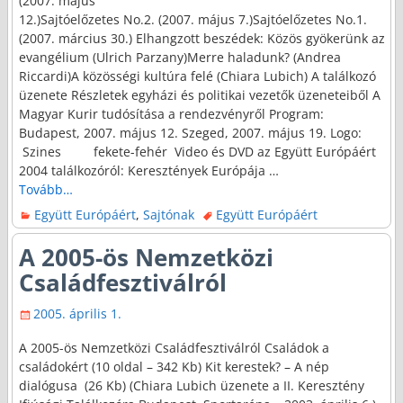
(2007. május
12.)Sajtóelőzetes No.2. (2007. május 7.)Sajtóelőzetes No.1.
(2007. március 30.) Elhangzott beszédek: Közös gyökerünk az
evangélium (Ulrich Parzany)Merre haladunk? (Andrea
Riccardi)A közösségi kultúra felé (Chiara Lubich) A találkozó
üzenete Részletek egyházi és politikai vezetők üzeneteiből A
Magyar Kurir tudósítása a rendezvényről Program:
Budapest, 2007. május 12. Szeged, 2007. május 19. Logo:
Szines fekete-fehér Video és DVD az Együtt Európáért
2004 találkozóról: Keresztények Európája
…
Tovább…
Együtt Európáért
,
Sajtónak
Együtt Európáért
A 2005-ös Nemzetközi
Családfesztiválról
2005. április 1.
A 2005-ös Nemzetközi Családfesztiválról Családok a
családokért (10 oldal – 342 Kb) Kit kerestek? – A nép
dialógusa (26 Kb) (Chiara Lubich üzenete a II. Keresztény