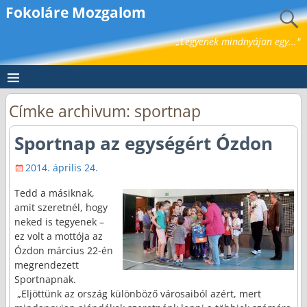
Fokoláre Mozgalom
„Legyenek mindnyájan egy..."
Címke archivum:
sportnap
Sportnap az egységért Ózdon
2014. április 24.
Tedd a másiknak,
amit szeretnél, hogy
neked is tegyenek –
ez volt a mottója az
Ózdon március 22-én
megrendezett
Sportnapnak.
„Eljöttünk az ország különböző városaiból azért, mert