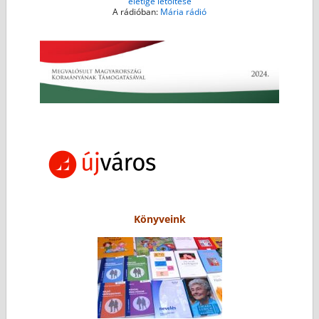
életige letöltése
A rádióban:
Mária rádió
Könyveink