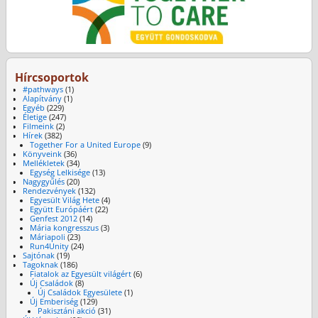
Hírcsoportok
#pathways
(1)
Alapítvány
(1)
Egyéb
(229)
Életige
(247)
Filmeink
(2)
Hírek
(382)
Together For a United Europe
(9)
Könyveink
(36)
Mellékletek
(34)
Egység Lelkisége
(13)
Nagygyűlés
(20)
Rendezvények
(132)
Egyesült Világ Hete
(4)
Együtt Európáért
(22)
Genfest 2012
(14)
Mária kongresszus
(3)
Máriapoli
(23)
Run4Unity
(24)
Sajtónak
(19)
Tagoknak
(186)
Fiatalok az Egyesült világért
(6)
Új Családok
(8)
Új Családok Egyesülete
(1)
Új Emberiség
(129)
Pakisztáni akció
(31)