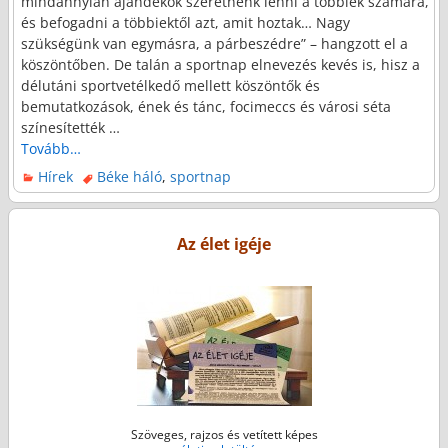
mindannyian ajándékok szeretnénk lenni a többiek számára,
és befogadni a többiektől azt, amit hoztak… Nagy
szükségünk van egymásra, a párbeszédre” – hangzott el a
köszöntőben. De talán a sportnap elnevezés kevés is, hisz a
délutáni sportvetélkedő mellett köszöntők és
bemutatkozások, ének és tánc, focimeccs és városi séta
színesítették
…
Tovább…
Hírek
Béke háló
,
sportnap
Az élet igéje
Szöveges, rajzos és vetített képes