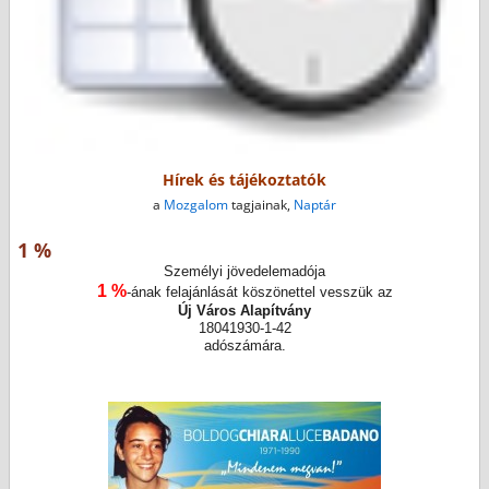
Hírek és tájékoztatók
a
Mozgalom
tagjainak,
Naptár
1 %
Személyi jövedelemadója
1 %
-ának felajánlását köszönettel vesszük az
Új Város Alapítvány
18041930-1-42
adószámára.