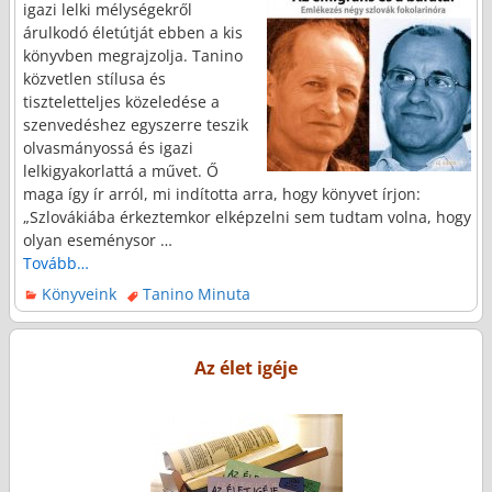
igazi lelki mélységekről
árulkodó életútját ebben a kis
könyvben megrajzolja. Tanino
közvetlen stílusa és
tiszteletteljes közeledése a
szenvedéshez egyszerre teszik
olvasmányossá és igazi
lelkigyakorlattá a művet. Ő
maga így ír arról, mi indította arra, hogy könyvet írjon:
„Szlovákiába érkeztemkor elképzelni sem tudtam volna, hogy
olyan eseménysor
…
Tovább…
Könyveink
Tanino Minuta
Az élet igéje