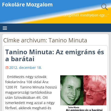
Fokoláre Mozgalom
„Legyenek mindnyájan egy..."
Címke archivum:
Tanino Minuta
Tanino Minuta: Az emigráns és
a barátai
2012. december 18.
Emlékezés négy szlovák
fokolarinóra 108 oldal Ára:
1200 Ft Tanino Minuta hosszú
magyarországi tartózkodása
után Szlovákiában élt. Ott
ismerkedett meg azzal a négy
férfivel, akiknek megható és