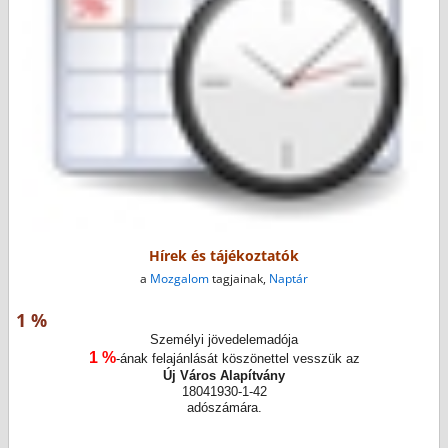
Hírek és tájékoztatók
a
Mozgalom
tagjainak,
Naptár
1 %
Személyi jövedelemadója
1 %
-ának felajánlását köszönettel vesszük az
Új Város Alapítvány
18041930-1-42
adószámára.