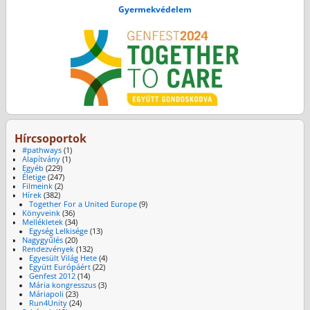
Gyermekvédelem
Hírcsoportok
#pathways
(1)
Alapítvány
(1)
Egyéb
(229)
Életige
(247)
Filmeink
(2)
Hírek
(382)
Together For a United Europe
(9)
Könyveink
(36)
Mellékletek
(34)
Egység Lelkisége
(13)
Nagygyűlés
(20)
Rendezvények
(132)
Egyesült Világ Hete
(4)
Együtt Európáért
(22)
Genfest 2012
(14)
Mária kongresszus
(3)
Máriapoli
(23)
Run4Unity
(24)