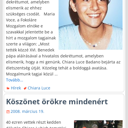
dekrétumot, amelyben
elismerik az ehhez
szükséges csodát. Maria
Voce, a Fokoláre
Mozgalom elnöke e
szavakkal jelentette be a
hírt a mozgalom tagjainak
szerte a világon: „Most
tették közzé XVI. Benedek
pápa aláírásával a hivatalos dekrétumot, amelyben
elismerik, hogy a mi genünk, Chiara Luce Badano bejárta az
életszentség útját. Közeleg tehát a boldoggá avatása.
Mozgalmunk tagjai közül
…
Tovább…
Hírek
Chiara Luce
Köszönet örökre mindenért
2008. március 19.
40 ezren vettek részt kedden