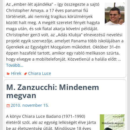
Az „ember-lét ajándéka” – így összegezte a sajtó
Christopher Amaya, a 17 éves panamai fiú
történetét, aki nemrég tragikus körülmények
között halt meg. A megélt szeretet fényét hagyta
maga után, és sok fiatal akarja követni példáját.
Christopher gen3 volt, az „Adás Klubja” elnevezésű nevelési
projekt egyik szervezője, amelyet Panama több iskolájában a
Gyerekek az Egységért Mozgalom működtet. Október 31-én
éppen hazafelé tartott, amikor egy rabló mellkason szúrta,
hogy elvegye a mobiltelefonját. Közvetlenül a halála előtt
…
Tovább…
Hírek
Chiara Luce
M. Zanzucchi: Mindenem
megvan
2010. november 15.
A könyv Chiara Luce Badano (1971–1990)
életéről szól, aki az egység lelkiségét élve járta
be az életszentség útját. Mindössze 18 éves