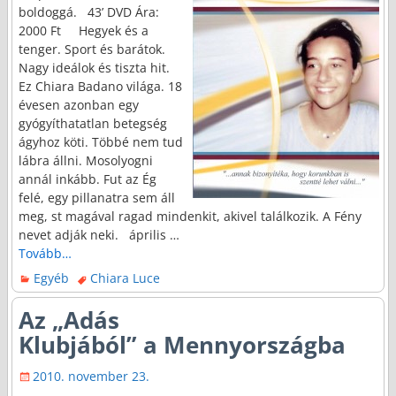
boldoggá. 43’ DVD Ára:
2000 Ft Hegyek és a
tenger. Sport és barátok.
Nagy ideálok és tiszta hit.
Ez Chiara Badano világa. 18
évesen azonban egy
gyógyíthatatlan betegség
ágyhoz köti. Többé nem tud
lábra állni. Mosolyogni
annál inkább. Fut az Ég
felé, egy pillanatra sem áll
meg, st magával ragad mindenkit, akivel találkozik. A Fény
nevet adják neki. április
…
Tovább…
Egyéb
Chiara Luce
Az „Adás
Klubjából” a Mennyországba
2010. november 23.