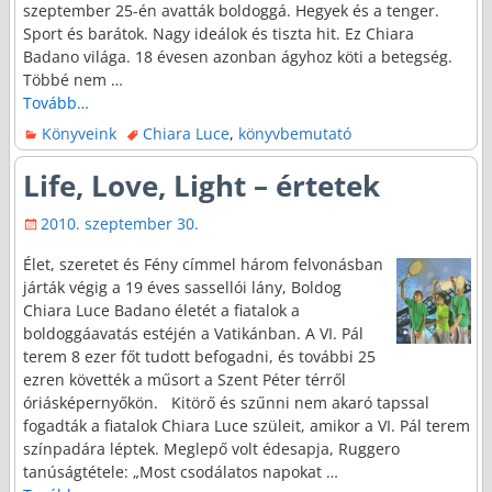
szeptember 25-én avatták boldoggá. Hegyek és a tenger.
Sport és barátok. Nagy ideálok és tiszta hit. Ez Chiara
Badano világa. 18 évesen azonban ágyhoz köti a betegség.
Többé nem
…
Tovább…
Könyveink
Chiara Luce
,
könyvbemutató
Life, Love, Light – értetek
2010. szeptember 30.
Élet, szeretet és Fény címmel három felvonásban
járták végig a 19 éves sassellói lány, Boldog
Chiara Luce Badano életét a fiatalok a
boldoggáavatás estéjén a Vatikánban. A VI. Pál
terem 8 ezer főt tudott befogadni, és további 25
ezren követték a műsort a Szent Péter térről
óriásképernyőkön. Kitörő és szűnni nem akaró tapssal
fogadták a fiatalok Chiara Luce szüleit, amikor a VI. Pál terem
színpadára léptek. Meglepő volt édesapja, Ruggero
tanúságtétele: „Most csodálatos napokat
…