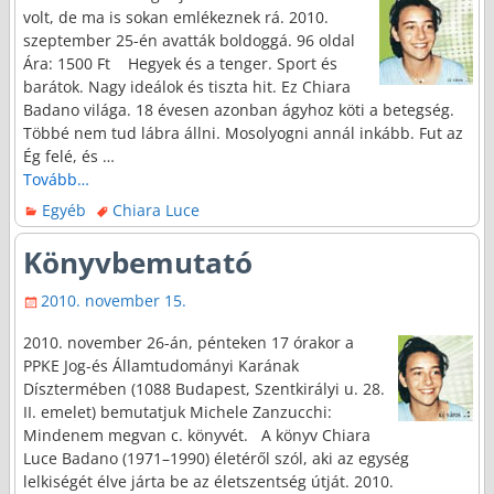
volt, de ma is sokan emlékeznek rá. 2010.
szeptember 25-én avatták boldoggá. 96 oldal
Ára: 1500 Ft Hegyek és a tenger. Sport és
barátok. Nagy ideálok és tiszta hit. Ez Chiara
Badano világa. 18 évesen azonban ágyhoz köti a betegség.
Többé nem tud lábra állni. Mosolyogni annál inkább. Fut az
Ég felé, és
…
Tovább…
Egyéb
Chiara Luce
Könyvbemutató
2010. november 15.
2010. november 26-án, pénteken 17 órakor a
PPKE Jog-és Államtudományi Karának
Dísztermében (1088 Budapest, Szentkirályi u. 28.
II. emelet) bemutatjuk Michele Zanzucchi:
Mindenem megvan c. könyvét. A könyv Chiara
Luce Badano (1971–1990) életéről szól, aki az egység
lelkiségét élve járta be az életszentség útját. 2010.