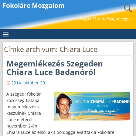
Fokoláre Mozgalom
„Legyenek mindnyájan egy..."
Címke archivum:
Chiara Luce
Megemlékezés Szegeden
Chiara Luce Badanóról
2014. október 29.
A szegedi fokolár
közösség fiataljai
megemlékezésre
készülnek Chiara
Luce életéről
november 2-án.
Chiara Luce az első, akit boldoggá avatttak a Fokolare