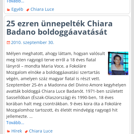
Tovább…
Egyéb
Chiara Luce
25 ezren ünnepelték Chiara
Badano boldoggáavatását
2010. szeptember 30.
Mélyen meghatott, ahogy láttam, hogyan valósult
meg Isten ragyogó terve erről a 18 éves fiatal
lányról – mondta Maria Voce, a Fokoláre
Mozgalom elnöke a boldoggáavatási szertartás
végén, amelyen száz magyar fiatal is részt vett.
Szeptember 25-én a Madonna del Divino Amore kegyhelyen
avatták boldoggá Chiara Luce Badanót. 1971-ben született
Sassellóban (Észak-Olaszország) és 1990-ben, 18 éves
korában halt meg csontrákban. 9 éves kora óta a Fokoláre
Mozgalomhoz tartozott, és életét mindvégig ragyogó hit
jellemezte.
…
Tovább…
Hírek
Chiara Luce