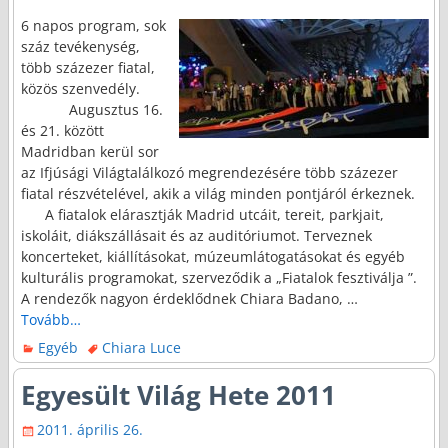
6 napos program, sok
száz tevékenység,
több százezer fiatal,
közös szenvedély.
Augusztus 16.
és 21. között
Madridban kerül sor
az Ifjúsági Világtalálkozó megrendezésére több százezer
fiatal részvételével, akik a világ minden pontjáról érkeznek.
A fiatalok elárasztják Madrid utcáit, tereit, parkjait,
iskoláit, diákszállásait és az auditóriumot. Terveznek
koncerteket, kiállításokat, múzeumlátogatásokat és egyéb
kulturális programokat, szerveződik a „Fiatalok fesztiválja ”.
A rendezők nagyon érdeklődnek Chiara Badano,
…
Tovább…
Egyéb
Chiara Luce
Egyesült Világ Hete 2011
2011. április 26.