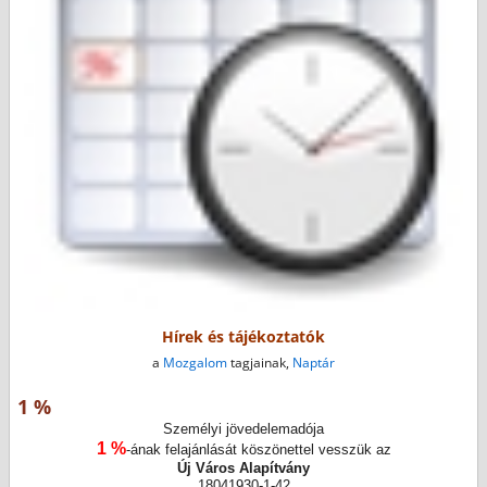
Hírek és tájékoztatók
a
Mozgalom
tagjainak,
Naptár
1 %
Személyi jövedelemadója
1 %
-ának felajánlását köszönettel vesszük az
Új Város Alapítvány
18041930-1-42