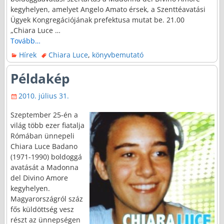
kegyhelyen, amelyet Angelo Amato érsek, a Szenttéavatási
Ügyek Kongregációjának prefektusa mutat be. 21.00
„Chiara Luce
…
Tovább…
Hírek
Chiara Luce
,
könyvbemutató
Példakép
2010. július 31.
Szeptember 25-én a
világ több ezer fiatalja
Rómában ünnepeli
Chiara Luce Badano
(1971-1990) boldoggá
avatását a Madonna
del Divino Amore
kegyhelyen.
Magyarországról száz
fős küldöttség vesz
részt az ünnepségen