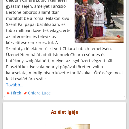
délután Chiara Lubich temetési
gyászmiséjén, amelyet Tarcisio
Bertone bíboros államtitkár
mutatott be a római Falakon kívüli
Szent Pál pápai bazilikában, és
több millióan követték világszerte
az internetes és televíziós
közvetítéseken keresztül. A
Szentatya lélekben részt vett Chiara Lubich temetésén.
Üzenetében hálát adott Istennek Chiara csöndes és
hatékony szolgálatáért, melyet az egyházért végzett. XII.
Piusztól kezdve valamennyi pápával töretlen volt a
kapcsolata, mindig híven követte tanításukat. Öröksége most
lelki családjára száll:
…
Tovább…
Hírek
Chiara Luce
Az élet igéje