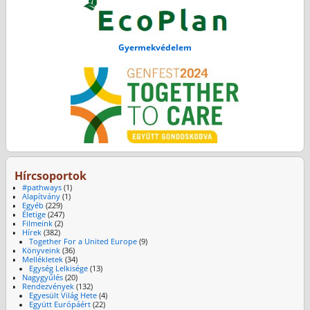
Gyermekvédelem
Hírcsoportok
#pathways
(1)
Alapítvány
(1)
Egyéb
(229)
Életige
(247)
Filmeink
(2)
Hírek
(382)
Together For a United Europe
(9)
Könyveink
(36)
Mellékletek
(34)
Egység Lelkisége
(13)
Nagygyűlés
(20)
Rendezvények
(132)
Egyesült Világ Hete
(4)
Együtt Európáért
(22)