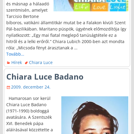
és másnap a hálaadó
szentmisén, amelyet
Tarcisio Bertone
bíboros, vatikáni államtitkár mutat be a Falakon kívüli Szent
Pál-bazilikában. Maritano püspök, ügyének előmozdítója így
nyilatkozott: „Egy mai fiatal meglepő tanúságtétele ez a
hitről és a lelki erőről.” Chiara Lubich 2000-ben azt mondta
róla: „Micsoda fényt árasztanak a
…
Tovább…
Hírek
Chiara Luce
Chiara Luce Badano
2009. december 24.
Hamarosan sor kerül
Chiara Luce Badano
(1971-1990) boldoggá
avatására. A Szentszék
XVI. Benedek pápa
aláírásával közzétette a