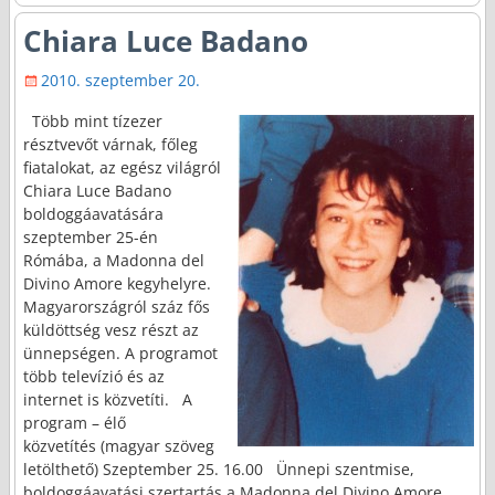
Chiara Luce Badano
2010. szeptember 20.
Több mint tízezer
résztvevőt várnak, főleg
fiatalokat, az egész világról
Chiara Luce Badano
boldoggáavatására
szeptember 25-én
Rómába, a Madonna del
Divino Amore kegyhelyre.
Magyarországról száz fős
küldöttség vesz részt az
ünnepségen. A programot
több televízió és az
internet is közvetíti. A
program – élő
közvetítés (magyar szöveg
letölthető) Szeptember 25. 16.00 Ünnepi szentmise,
boldoggáavatási szertartás a Madonna del Divino Amore