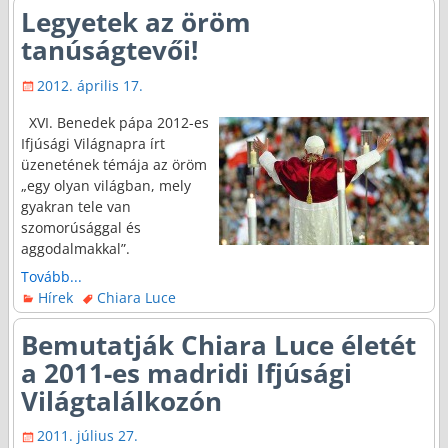
Legyetek az öröm
tanúságtevői!
2012. április 17.
XVI. Benedek pápa 2012-es
Ifjúsági Világnapra írt
üzenetének témája az öröm
„egy olyan világban, mely
gyakran tele van
szomorúsággal és
aggodalmakkal”.
Tovább...
Hírek
Chiara Luce
Bemutatják Chiara Luce életét
a 2011-es madridi Ifjúsági
Világtalálkozón
2011. július 27.