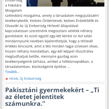
Emberiség”
a Fokoláre
Mozgalom
széleskörű mozgalma, amely a társadalom megújulásáért
tevékenykedik. Kedves Önkéntesek, kedves Érdeklődők és
Olvasók! Az Új Emberiség Hírlevél állapotával
kapcsolatosan szeretnénk megosztani veletek néhány
gondolatot, és ezzel együtt egy-két kérést is! Azt talán
mindannyiunk nevében kijelenthetjük, hogy a Hírlevél
értékes kincsünk, amit a Mű minden tagja szívesen olvas,
hiszen néhány mondatban, egy-két képpel illusztrálva
megtudhatjuk belőle, mennyire gazdag azon
tevékenységeink tárháza, amiket a hétköznapokban, a
társadalomban, közösségeink építése
…
Tovább…
Hírek
,
Új Emberiség
Pakisztáni gyermekekért – „Ti
az életet jelentitek
számunkra.”