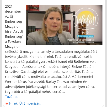
2021.
december
Az Új
Emberiség
Mozgalom
hírei Az „Új
Emberiség”
a Fokoláre
Mozgalom
széleskörű mozgalma, amely a társadalom megújulásáért
tevékenykedik. Kiemelt híreink Talán a rendkívüli cél is:
koncert a kárpátaljai gyerekekért Ismét élő Betlehem volt
Szegeden. Aprószentek ünnepén: interjú Elekné Fábián
Krisztivel Gazdasági élet és munka, szolidaritás Talán a
rendkívüli cél is motiválta az adakozást A Máriaremetei
Werner kórus (karvezető: Barlay Zsuzsa) minden év
adventjében jótékonysági koncertet ad valamilyen célra.
Legutóbb a kárpátaljai nehéz sorsú
…
Tovább…
Hírek
,
Új Emberiség