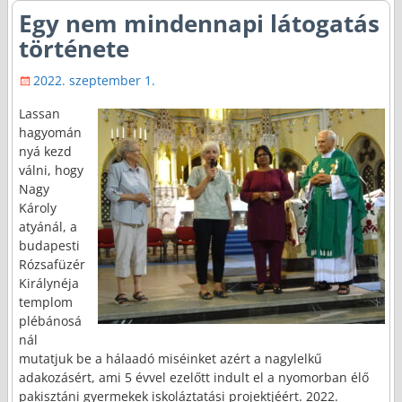
Egy nem mindennapi látogatás
története
2022. szeptember 1.
Lassan
hagyomán
nyá kezd
válni, hogy
Nagy
Károly
atyánál, a
budapesti
Rózsafüzér
Királynéja
templom
plébánosá
nál
mutatjuk be a hálaadó miséinket azért a nagylelkű
adakozásért, ami 5 évvel ezelőtt indult el a nyomorban élő
pakisztáni gyermekek iskoláztatási projektjéért. 2022.