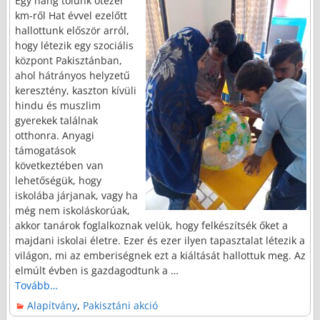
Egy hang tőlünk ötezer
km-ről Hat évvel ezelőtt
hallottunk először arról,
hogy létezik egy szociális
központ Pakisztánban,
ahol hátrányos helyzetű
keresztény, kaszton kívüli
hindu és muszlim
gyerekek találnak
otthonra. Anyagi
támogatások
következtében van
lehetőségük, hogy
iskolába járjanak, vagy ha
még nem iskoláskorúak,
akkor tanárok foglalkoznak velük, hogy felkészítsék őket a
majdani iskolai életre. Ezer és ezer ilyen tapasztalat létezik a
világon, mi az emberiségnek ezt a kiáltását hallottuk meg. Az
elmúlt évben is gazdagodtunk a
…
Tovább…
Alapítvány
,
Pakisztáni akció