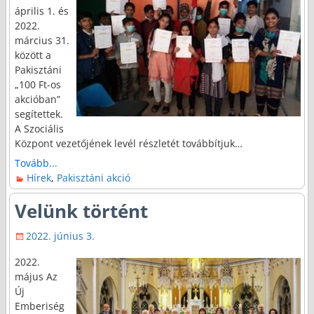
április 1. és
2022.
március 31.
között a
Pakisztáni
„100 Ft-os
akcióban”
segítettek.
A Szociális
Központ vezetőjének levél részletét továbbítjuk…
Tovább...
Hírek
,
Pakisztáni akció
Velünk történt
2022. június 3.
2022.
május Az
Új
Emberiség