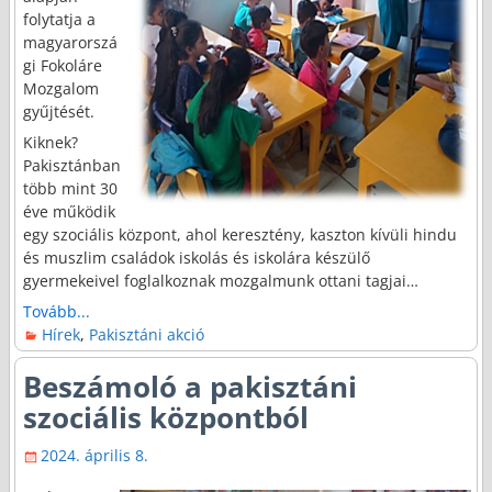
folytatja a
magyarorszá
gi Fokoláre
Mozgalom
gyűjtését.
Kiknek?
Pakisztánban
több mint 30
éve működik
egy szociális központ, ahol keresztény, kaszton kívüli hindu
és muszlim családok iskolás és iskolára készülő
gyermekeivel foglalkoznak mozgalmunk ottani tagjai…
Tovább...
Hírek
,
Pakisztáni akció
Beszámoló a pakisztáni
szociális központból
2024. április 8.