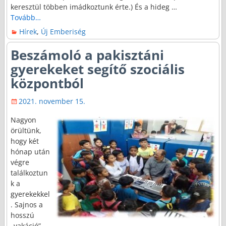
keresztül többen imádkoztunk érte.) És a hideg
…
Tovább…
Hírek
,
Új Emberiség
Beszámoló a pakisztáni
gyerekeket segítő szociális
központból
2021. november 15.
Nagyon
örültünk,
hogy két
hónap után
végre
találkoztun
k a
gyerekekkel
. Sajnos a
hosszú
„vakáció”