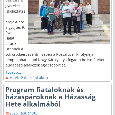
pakisztáni
gyerekek
iskoláztatás
i
projektjére
a gyűjtés 9.
éve.
Hálát
adunk
Istennek a
sok csodáért szentmisében a Rózsafűzér Királynéja
templomban, ahol Nagy Károly atya fogadta be ismételten a
budapesti adakozók egy csoportját.
Tovább...
Hírek
,
Pakisztáni akció
Program fiataloknak és
házaspároknak a Házasság
Hete alkalmából
2026. január 30.