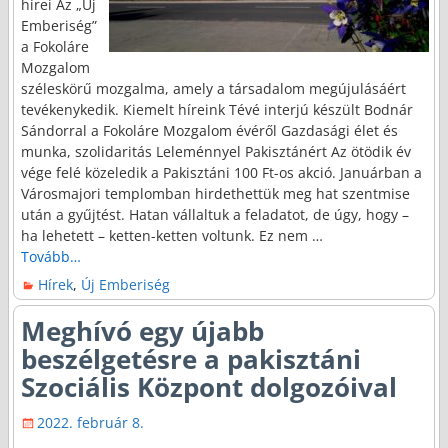
hírei Az „Új
Emberiség”
a Fokoláre
Mozgalom
széleskörű mozgalma, amely a társadalom megújulásáért
tevékenykedik. Kiemelt híreink Tévé interjú készült Bodnár
Sándorral a Fokoláre Mozgalom évéről Gazdasági élet és
munka, szolidaritás Leleménnyel Pakisztánért Az ötödik év
vége felé közeledik a Pakisztáni 100 Ft-os akció. Januárban a
Városmajori templomban hirdethettük meg hat szentmise
után a gyűjtést. Hatan vállaltuk a feladatot, de úgy, hogy –
ha lehetett – ketten-ketten voltunk. Ez nem
…
Tovább…
Hírek
,
Új Emberiség
Meghívó egy újabb
beszélgetésre a pakisztáni
Szociális Központ dolgozóival
2022. február 8.