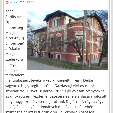
2022. május 11.
2022.
április Az
Új
Emberiség
Mozgalom
hírei Az „Új
Emberiség”
a Fokoláre
Mozgalom
széleskörű
mozgalma,
amely a
társadalom
megújulásáért tevékenykedik. Kiemelt híreink Dejtár –
vágyunk, hogy segíthessünk! Gazdasági élet és munka,
szolidaritás Húsvét Dejtáron, 2022. Egy volt tanítványom és
az unokaöcsém kezdeményezésére és felajánlására valósult
meg, hogy személyesen eljutottunk Dejtárra. A régen vágyott
mosógép és egyéb adományok mellé a húsvéti ebédhez
szükséges pénzt is tudtuk vinni; a Fokoláre Közösség