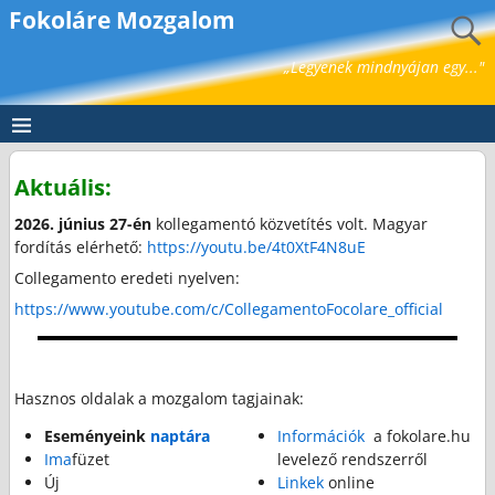
Fokoláre Mozgalom
„Legyenek mindnyájan egy..."
Aktuális:
2026. június 27-én
kollegamentó közvetítés volt. Magyar
fordítás elérhető:
https://youtu.be/4t0XtF4N8uE
Collegamento eredeti nyelven:
https://www.youtube.com/c/
CollegamentoFocolare_official
Hasznos oldalak a mozgalom tagjainak:
Eseményeink
naptára
Információk
a fokolare.hu
Ima
füzet
levelező rendszerről
Új
Linkek
online