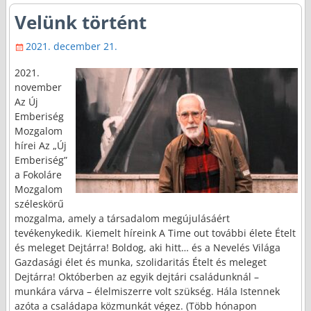
Velünk történt
2021. december 21.
2021.
november
Az Új
Emberiség
Mozgalom
hírei Az „Új
Emberiség”
a Fokoláre
Mozgalom
széleskörű
mozgalma, amely a társadalom megújulásáért
tevékenykedik. Kiemelt híreink A Time out további élete Ételt
és meleget Dejtárra! Boldog, aki hitt… és a Nevelés Világa
Gazdasági élet és munka, szolidaritás Ételt és meleget
Dejtárra! Októberben az egyik dejtári családunknál –
munkára várva – élelmiszerre volt szükség. Hála Istennek
azóta a családapa közmunkát végez. (Több hónapon