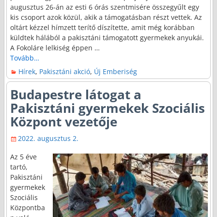
augusztus 26-án az esti 6 órás szentmisére összegyűlt egy
kis csoport azok közül, akik a támogatásban részt vettek. Az
oltárt kézzel hímzett terítő díszítette, amit még korábban
küldtek hálából a pakisztáni támogatott gyermekek anyukái.
A Fokoláre lelkiség éppen
…
Tovább…
Hírek
,
Pakisztáni akció
,
Új Emberiség
Budapestre látogat a
Pakisztáni gyermekek Szociális
Központ vezetője
2022. augusztus 2.
Az 5 éve
tartó,
Pakisztáni
gyermekek
Szociális
Központba