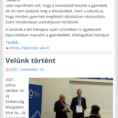
után tapintható volt, hogy a tanulásból kiestek a gyerekek,
de mi nem ijedünk meg a kihívásoktól, mert a célunk az,
hogy minden gyermek megfelelő oktatásban részesüljön.
Ezért mindenkivel személyesen törődünk.
A tanárok a két hónapos nyári szünetben is igyekeztek
kapcsolatban maradni a gyerekekkel, ellátogattak hozzájuk.
Tovább...
Hírek
,
Pakisztáni akció
Velünk történt
2021. november 15.
2021.
július-
október Az
Új
Emberiség
Mozgalom
hírei Az „Új