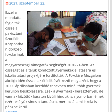
2021. szeptember 22.
Ezzel a
mondattal
foglalták
össze a
pakisztáni
Szociális
Központba
n dolgozó
fokolarinák
a
magyarországi támogatók segítségét 2020-21-ben. Az
összeget az általuk gondozott gyermekek ellátására és
iskoláztatási projektjére fordították. A Fokoláre Mozgalom
akciója idén ősszel az ötödik évét kezdi meg azért, hogy a
2022. áprilisában kezdődő tanévben minél több gyermek
kerüljön beiskolázásra. Ezek a gyermekek keresztények, de
vannak közöttük kaszton kívüli hinduk is, nyomorban élnek,
ezért esélyük sincs a tanulásra, mert az állami iskola is
pénzbe kerül.
…