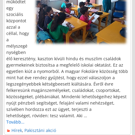
működtet
egy
szociális
központot
azzal a
céllal, hogy
a
mélyszegé
nységben
élő keresztény, kaszton kívüli hindu és muszlim családok
gyermekeinek biztosítsa a megfelelő iskolai oktatást. Ez az
egyetlen kiút a nyomorból. A magyar Fokoláre közösség több
mint hat éve rendez gyűjtést, hogy ezzel válaszoljon a
legszegényebbek kétségbeesett kiáltására. Évről évre
felkeresünk magánszemélyeket, családokat, csoportokat,
közösségeket, plébániákat. Mindenki lehetőségeihez képest
nyújt pénzbeli segítséget, felajánl valami nehézséget,
szívében hordozza ezt az ügyet, terjeszti a
lehetőséget, röviden: tesz valamit. Aki
…
Tovább…
Hírek
,
Pakisztáni akció