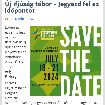
Új ifjúság tábor – Jegyezd fel az
időpontot
2024. február 6.
Ebben az
évben is lesz
nyáron
fiataloknak Új
ifjúság tábor!
Jegyezd fel az
időpontot:
2024. július
16-21.
Helye:
Esztergom
Kedves
Egyetimsta és
Dolgozó
Fiatalok!
Az elmúlt évek legnagyobb dobására készülünk, ugyanis az