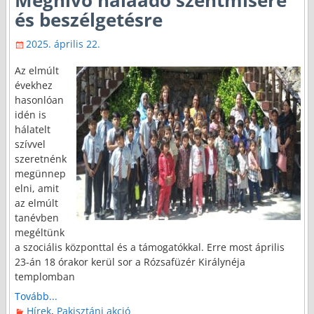
és beszélgetésre
2025. április 22.
Az elmúlt
évekhez
hasonlóan
idén is
hálatelt
szívvel
szeretnénk
megünnep
elni, amit
az elmúlt
tanévben
megéltünk
a szociális központtal és a támogatókkal. Erre most április
23-án 18 órakor kerül sor a Rózsafüzér Királynéja
templomban
Tovább...
Hírek
,
Pakisztáni akció