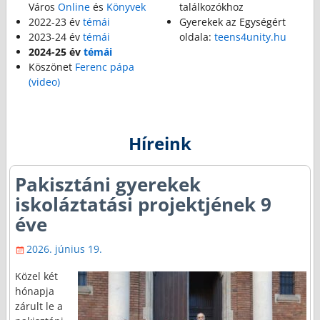
Város
Online
és
Könyvek
találkozókhoz
2022-23 év
témái
Gyerekek az Egységért
2023-24 év
témái
oldala:
teens4unity.hu
2024-25 év
témái
Köszönet
Ferenc pápa
(video)
Híreink
Pakisztáni gyerekek
iskoláztatási projektjének 9
éve
2026. június 19.
Közel két
hónapja
zárult le a