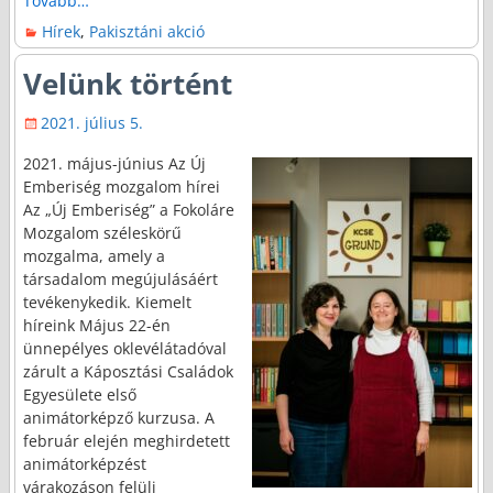
Tovább…
Hírek
,
Pakisztáni akció
Velünk történt
2021. július 5.
2021. május-június Az Új
Emberiség mozgalom hírei
Az „Új Emberiség” a Fokoláre
Mozgalom széleskörű
mozgalma, amely a
társadalom megújulásáért
tevékenykedik. Kiemelt
híreink Május 22-én
ünnepélyes oklevélátadóval
zárult a Káposztási Családok
Egyesülete első
animátorképző kurzusa. A
február elején meghirdetett
animátorképzést
várakozáson felüli