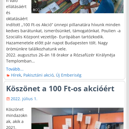
n való
ellátásáért
és
oktatásáért
indított „100 Ft-os Akció” ünnepi pillanatára hívunk minden
kedves barátunkat, ismerősünket, támogatónkat. Poulien -a
Szociális Központ vezetője- Európában tartózkodik.
Hazamenetele előtt pár napot Budapesten tölt. Nagy
örömünkre találkozhatunk vele.
2022. augusztus 26-án 18 órakor a Rózsafüzér Királynéja
Templomban…
Tovább...
Hírek
,
Pakisztáni akció
,
Új Emberiség
Köszönet a 100 Ft-os akcióért
2022. július 1.
Köszönet
mindazokn
ak, akik a
2021.