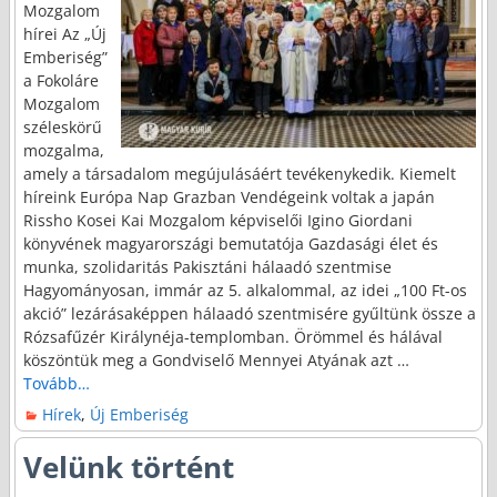
Mozgalom
hírei Az „Új
Emberiség”
a Fokoláre
Mozgalom
széleskörű
mozgalma,
amely a társadalom megújulásáért tevékenykedik. Kiemelt
híreink Európa Nap Grazban Vendégeink voltak a japán
Rissho Kosei Kai Mozgalom képviselői Igino Giordani
könyvének magyarországi bemutatója Gazdasági élet és
munka, szolidaritás Pakisztáni hálaadó szentmise
Hagyományosan, immár az 5. alkalommal, az idei „100 Ft-os
akció” lezárásaképpen hálaadó szentmisére gyűltünk össze a
Rózsafűzér Királynéja-templomban. Örömmel és hálával
köszöntük meg a Gondviselő Mennyei Atyának azt
…
Tovább…
Hírek
,
Új Emberiség
Velünk történt