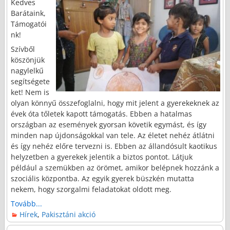
Kedves
Barátaink,
Támogatói
nk!
Szívből
köszönjük
nagylelkű
segítségete
ket! Nem is
olyan könnyű összefoglalni, hogy mit jelent a gyerekeknek az
évek óta tőletek kapott támogatás. Ebben a hatalmas
országban az események gyorsan követik egymást, és így
minden nap újdonságokkal van tele. Az életet nehéz átlátni
és így nehéz előre tervezni is. Ebben az állandósult kaotikus
helyzetben a gyerekek jelentik a biztos pontot. Látjuk
például a szemükben az örömet, amikor belépnek hozzánk a
szociális központba. Az egyik gyerek büszkén mutatta
nekem, hogy szorgalmi feladatokat oldott meg.
Tovább...
Hírek
,
Pakisztáni akció