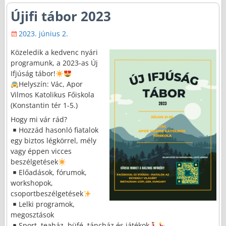
Újifi tábor 2023
2023. június 2.
Közeledik a kedvenc nyári
programunk, a 2023-as Új
Ifjúság tábor!
Helyszín: Vác, Apor
Vilmos Katolikus Főiskola
(Konstantin tér 1-5.)
Hogy mi vár rád?
Hozzád hasonló fiatalok
egy biztos légkörrel, mély
vagy éppen vicces
beszélgetések
Előadások, fórumok,
workshopok,
csoportbeszélgetések
Lelki programok,
megosztások
Sport, teaház, büfé, táncház és játékok