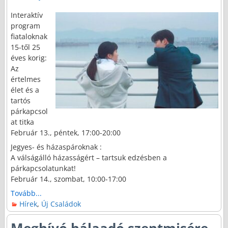
Interaktív
program
fiataloknak
15-től 25
éves korig:
Az
értelmes
élet és a
tartós
párkapcsol
at titka
Február 13., péntek, 17:00-20:00
Jegyes- és házaspároknak :
A válságálló házasságért – tartsuk edzésben a
párkapcsolatunkat!
Február 14., szombat, 10:00-17:00
Tovább...
Hírek
,
Új Családok
Meghívó hálaadó szentmisére