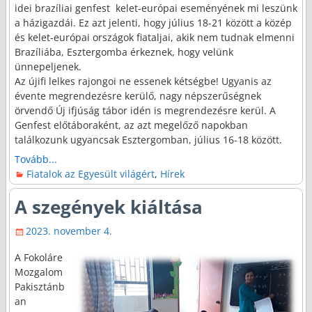
idei brazíliai genfest kelet-európai eseményének mi leszünk
a házigazdái. Ez azt jelenti, hogy július 18-21 között a közép
és kelet-európai országok fiataljai, akik nem tudnak elmenni
Brazíliába, Esztergomba érkeznek, hogy velünk
ünnepeljenek.
Az újifi lelkes rajongoi ne essenek kétségbe! Ugyanis az
évente megrendezésre kerülő, nagy népszerűségnek
örvendő Új ifjúság tábor idén is megrendezésre kerül. A
Genfest előtáboraként, az azt megelőző napokban
találkozunk ugyancsak Esztergomban, július 16-18 között.
Tovább...
Fiatalok az Egyesült világért
,
Hírek
A szegények kiáltása
2023. november 4.
A Fokoláre
Mozgalom
Pakisztánb
an