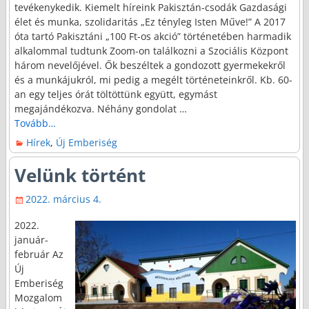
tevékenykedik. Kiemelt híreink Pakisztán-csodák Gazdasági
élet és munka, szolidaritás „Ez tényleg Isten Műve!” A 2017
óta tartó Pakisztáni „100 Ft-os akció” történetében harmadik
alkalommal tudtunk Zoom-on találkozni a Szociális Központ
három nevelőjével. Ők beszéltek a gondozott gyermekekről
és a munkájukról, mi pedig a megélt történeteinkről. Kb. 60-
an egy teljes órát töltöttünk együtt, egymást
megajándékozva. Néhány gondolat
…
Tovább…
Hírek
,
Új Emberiség
Velünk történt
2022. március 4.
2022.
január-
február Az
Új
Emberiség
Mozgalom