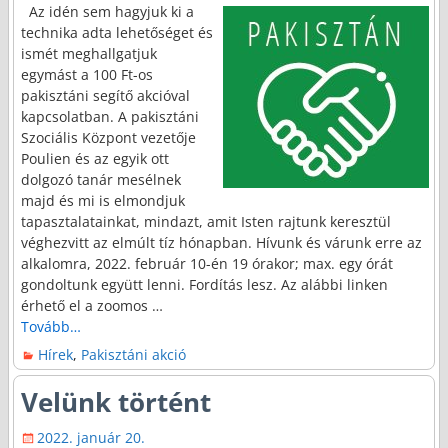
Az idén sem hagyjuk ki a
technika adta lehetőséget és
ismét meghallgatjuk
egymást a 100 Ft-os
pakisztáni segítő akcióval
kapcsolatban. A pakisztáni
Szociális Központ vezetője
Poulien és az egyik ott
dolgozó tanár mesélnek
majd és mi is elmondjuk
tapasztalatainkat, mindazt, amit Isten rajtunk keresztül
véghezvitt az elmúlt tíz hónapban. Hívunk és várunk erre az
alkalomra, 2022. február 10-én 19 órakor; max. egy órát
gondoltunk együtt lenni. Fordítás lesz. Az alábbi linken
érhető el a zoomos
…
Tovább…
Hírek
,
Pakisztáni akció
Velünk történt
2022. január 20.