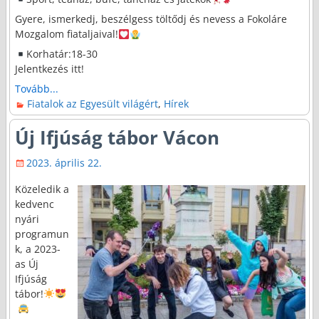
Gyere, ismerkedj, beszélgess töltődj és nevess a Fokoláre
Mozgalom fiataljaival!
Korhatár:18-30
Jelentkezés itt!
Tovább...
Fiatalok az Egyesült világért
,
Hírek
Új Ifjúság tábor Vácon
2023. április 22.
Közeledik a
kedvenc
nyári
programun
k, a 2023-
as Új
Ifjúság
tábor!