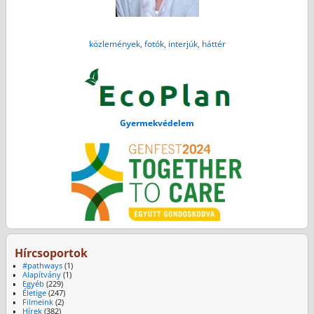
közlemények, fotók, interjúk, háttér
Gyermekvédelem
Hírcsoportok
#pathways
(1)
Alapítvány
(1)
Egyéb
(229)
Életige
(247)
Filmeink
(2)
Hírek
(382)