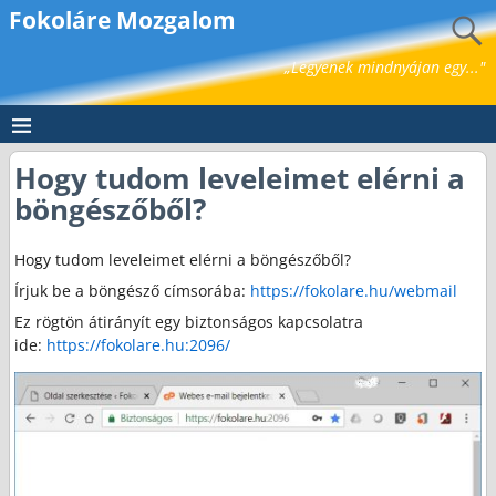
Fokoláre Mozgalom
„Legyenek mindnyájan egy..."
Hogy tudom leveleimet elérni a
böngészőből?
Hogy tudom leveleimet elérni a böngészőből?
Írjuk be a böngésző címsorába:
https://fokolare.hu/webmail
Ez rögtön átirányít egy biztonságos kapcsolatra
ide:
https://fokolare.hu:2096/