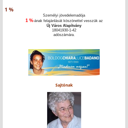
1 %
Személyi jövedelemadója
1 %
-ának felajánlását köszönettel vesszük az
Új Város Alapítvány
18041930-1-42
adószámára.
Sajtónak