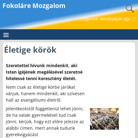
Fokoláre Mozgalom
„Legyenek mindnyájan egy..."
Életige körök
Szeretettel hívunk mindenkit, aki
Isten igéjének megélésével szeretné
hitelessé tenni keresztény életét.
Nem csak az életige körbe járókat
várjuk, hanem mindenkit, aki szívesen
hall az evangéliumi életről.
Jelentkezéstől függetlenül lehet jönni,
de ha valaki gyermekével tud csak
jönni, kérjük, hogy ezt előre jelezze az
alábbi címen, mert annak tudunk
gyerekvigyázást