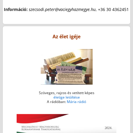
Információ
:
szecsodi.peter@vaciegyhazmegye.hu
, +36 30 4362451
Az élet igéje
Szöveges, rajzos és vetített képes
életige letöltése
A rádióban:
Mária rádió