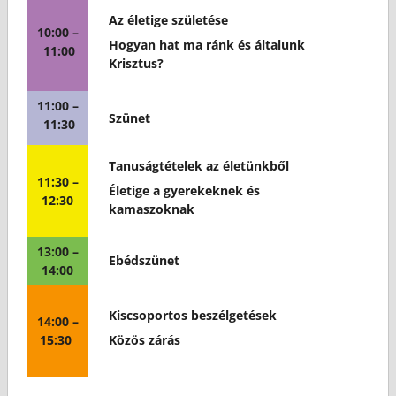
Az életige születése
10:00 –
Hogyan hat ma ránk és általunk
11:00
Krisztus?
11:00 –
Szünet
11:30
Tanuságtételek az életünkből
11:30 –
Életige a gyerekeknek és
12:30
kamaszoknak
13:00 –
Ebédszünet
14:00
Kiscsoportos beszélgetések
14:00 –
15:30
Közös zárás