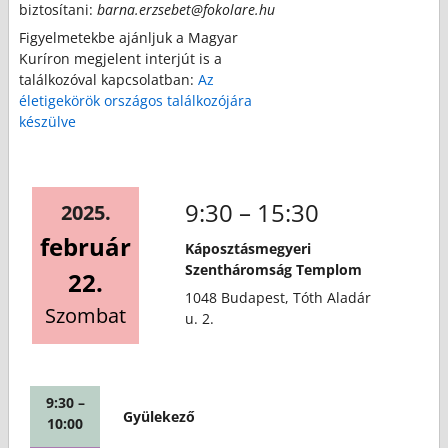
biztosítani:
barna.erzsebet@fokolare.hu
Figyelmetekbe ajánljuk a Magyar
Kuríron megjelent interjút is a
találkozóval kapcsolatban:
Az
életigekörök országos találkozójára
készülve
9:30 – 15:30
2025.
február
Káposztásmegyeri
Szentháromság Templom
22.
1048 Budapest, Tóth Aladár
Szombat
u. 2.
9:30 –
Gyülekező
10:00