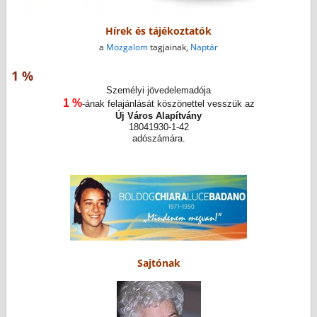
Hírek és tájékoztatók
a
Mozgalom
tagjainak,
Naptár
1 %
Személyi jövedelemadója
1 %
-ának felajánlását köszönettel vesszük az
Új Város Alapítvány
18041930-1-42
adószámára.
Sajtónak