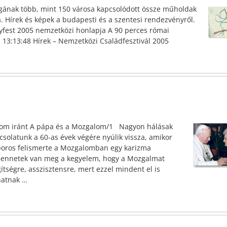
zágának több, mint 150 városa kapcsolódott össze műholdak
á. Hírek és képek a budapesti és a szentesi rendezvényről.
yfest 2005 nemzetközi honlapja A 90 perces római
, 13:13:48 Hírek – Nemzetközi Családfesztivál 2005
alom iránt A pápa és a Mozgalom/1 Nagyon hálásak
csolatunk a 60-as évek végére nyúlik vissza, amikor
bíboros felismerte a Mozgalomban egy karizma
“Bennetek van meg a kegyelem, hogy a Mozgalmat
ítségre, asszisztensre, mert ezzel mindent el is
anatnak
…