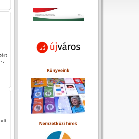
zért
e a
Könyveink
adt
Nemzetközi hírek