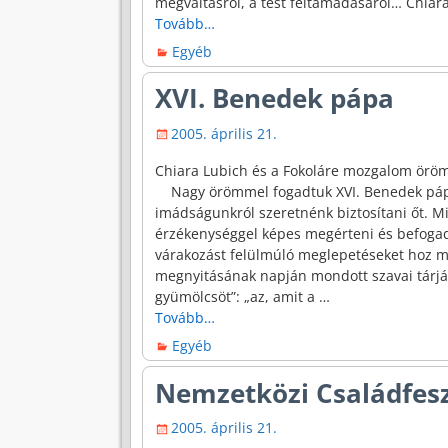
megváltásról, a test feltámadásáról… Chiar
Tovább…
Egyéb
XVI. Benedek pápa
2005. április 21.
Chiara Lubich és a Fokoláre mozgalom örö
Nagy örömmel fogadtuk XVI. Benedek pápa
imádságunkról szeretnénk biztosítani őt. M
érzékenységgel képes megérteni és befogadn
várakozást felülmúló meglepetéseket hoz ma
megnyitásának napján mondott szavai tárják
gyümölcsöt”: „az, amit a
…
Tovább…
Egyéb
Nemzetközi Családfesz
2005. április 21.