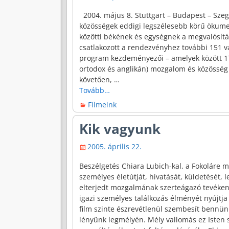
2004. május 8. Stuttgart – Budapest – Sze
közösségek eddigi legszélesebb körű ökume
közötti békének és egységnek a megvalósí
csatlakozott a rendezvényhez további 151 v
program kezdeményezői – amelyek között 175
ortodox és anglikán) mozgalom és közösség s
követően,
…
Tovább…
Filmeink
Kik vagyunk
2005. április 22.
Beszélgetés Chiara Lubich-kal, a Fokoláre 
személyes életútját, hivatását, küldetését, 
elterjedt mozgalmának szerteágazó tevéke
igazi személyes találkozás élményét nyújtja
film szinte észrevétlenül szembesít bennün
lényünk legmélyén. Mély vallomás ez Isten s