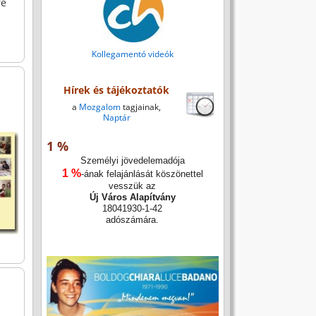
re
Kollegamentó videók
Hírek és tájékoztatók
a
Mozgalom
tagjainak,
Naptár
1 %
Személyi jövedelemadója
1 %
-ának felajánlását köszönettel
vesszük az
Új Város Alapítvány
18041930-1-42
adószámára.