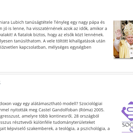
 Chiara Lubich tanúságtétele Tényleg egy nagy pápa és
n jó is lenne, ha visszatérnének azok az idők, amikor a
valakit! A fiatalok biztos, hogy az elsők közt lennének.
sen tanúsíthatom. A vele töltött kihallgatások után
 Közvetlen kapcsolatban, mélységes egységben
s
adoxon vagy egy alátámasztható modell? Szociológiai
mmel nyitották meg Castel Gandolfoban (Róma) 2005.
gresszust, amelyre több kontinesről, 28 országból
sszus résztvevői különféle tudományterületeket
gait képviselő szakemberek, a teológia, a pszichológia, a