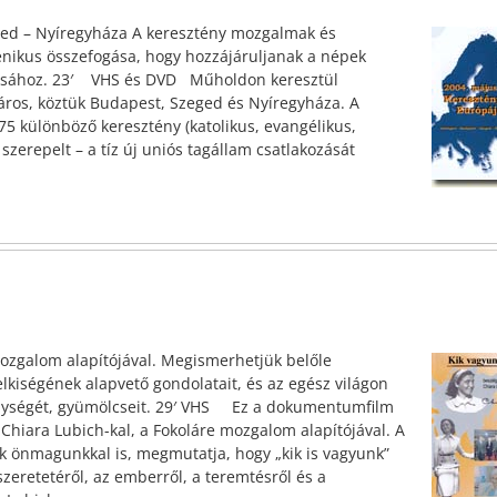
ged – Nyíregyháza A keresztény mozgalmak és
nikus összefogása, hogy hozzájáruljanak a népek
tásához. 23′ VHS és DVD Műholdon keresztül
áros, köztük Budapest, Szeged és Nyíregyháza. A
 különböző keresztény (katolikus, evangélikus,
zerepelt – a tíz új uniós tagállam csatlakozását
mozgalom alapítójával. Megismerhetjük belőle
lelkiségének alapvető gondolatait, és az egész világon
nységét, gyümölcseit. 29′ VHS Ez a dokumentumfilm
 Chiara Lubich-kal, a Fokoláre mozgalom alapítójával. A
k önmagunkkal is, megmutatja, hogy „kik is vagyunk”
zeretetéről, az emberről, a teremtésről és a