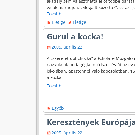
akadály sem választhatta el őt többé barátai
velük maradjon. „Megállt közöttük”: ez azt j
Tovább…
Életige
Életige
Gurul a kocka!
2005. április 22.
A „szeretet dobókocka” a Fokoláre Mozgalo
nagyoknak pedagógiai módszer és út az evan
iskolában, az Istennel való kapcsolatban. 16
a kocka!
Tovább...
Egyéb
Keresztények Európáj
2005. április 22.