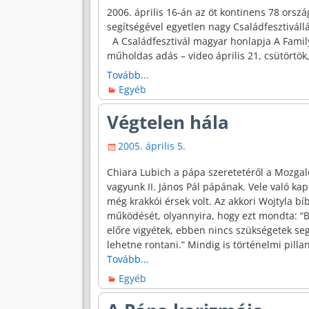
2006. április 16-án az öt kontinens 78 ors
segítségével egyetlen nagy Családfesztiváll
A Családfesztivál magyar honlapja A Famil
műholdas adás – video április 21, csütörtök
Tovább...
Egyéb
Végtelen hála
2005. április 5.
Chiara Lubich a pápa szeretetéről a Mozg
vagyunk II. János Pál pápának. Vele való kap
még krakkói érsek volt. Az akkori Wojtyla 
működését, olyannyira, hogy ezt mondta: 
előre vigyétek, ebben nincs szükségetek seg
lehetne rontani.” Mindig is történelmi pill
Tovább…
Egyéb