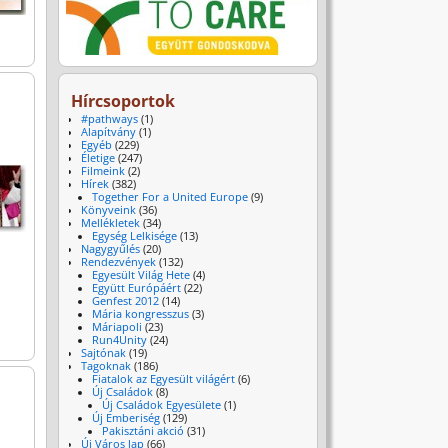
Hírcsoportok
#pathways
(1)
Alapítvány
(1)
Egyéb
(229)
Életige
(247)
Filmeink
(2)
Hírek
(382)
Together For a United Europe
(9)
Könyveink
(36)
Mellékletek
(34)
Egység Lelkisége
(13)
Nagygyűlés
(20)
Rendezvények
(132)
Egyesült Világ Hete
(4)
Együtt Európáért
(22)
Genfest 2012
(14)
Mária kongresszus
(3)
Máriapoli
(23)
Run4Unity
(24)
Sajtónak
(19)
Tagoknak
(186)
Fiatalok az Egyesült világért
(6)
Új Családok
(8)
Új Családok Egyesülete
(1)
Új Emberiség
(129)
Pakisztáni akció
(31)
Új Város lap
(66)