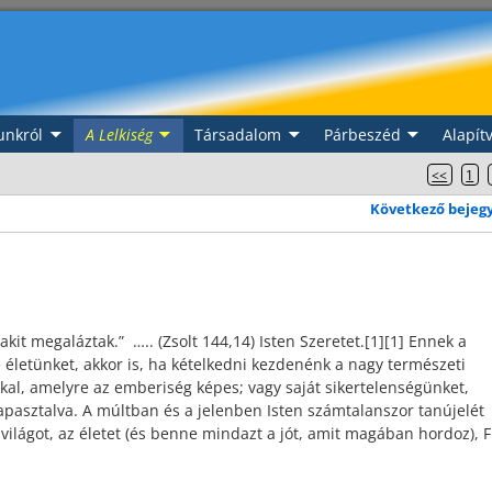
nkról
A Lelkiség
Társadalom
Párbeszéd
Alapít
<<
1
Következő bejeg
akit megaláztak.” ….. (Zsolt 144,14) Isten Szeretet.[1][1] Ennek a
 életünket, akkor is, ha kételkedni kezdenénk a nagy természeti
kal, amelyre az emberiség képes; vagy saját sikertelenségünket,
pasztalva. A múltban és a jelenben Isten számtalanszor tanújelét
világot, az életet (és benne mindazt a jót, amit magában hordoz), F