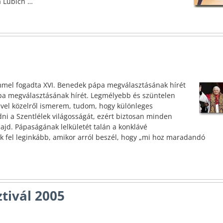
a Lubich
…
mmel fogadta XVI. Benedek pápa megválasztásának hírét
 megválasztásának hírét. Legmélyebb és szüntelen
ivel közelről ismerem, tudom, hogy különleges
i a Szentlélek világosságát, ezért biztosan minden
jd. Pápaságának lelkületét talán a konklávé
 fel leginkább, amikor arról beszél, hogy „mi hoz maradandó
tivál 2005