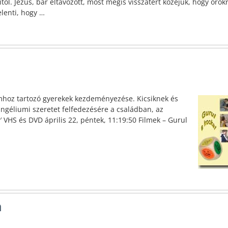
tól. Jézus, bár eltávozott, most mégis visszatért közéjük, hogy örök
elenti, hogy
…
mhoz tartozó gyerekek kezdeményezése. Kicsiknek és
géliumi szeretet felfedezésére a családban, az
′ VHS és DVD április 22, péntek, 11:19:50 Filmek – Gurul
a