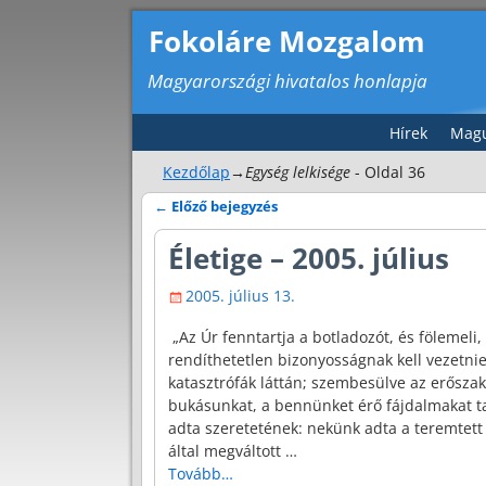
Fokoláre Mozgalom
Magyarországi hivatalos honlapja
Hírek
Magu
Kezdőlap
→Egység lelkisége
- Oldal 36
←
Előző bejegyzés
Bejegyzés navigáció
Életige – 2005. július
2005. július 13.
„Az Úr fenntartja a botladozót, és fölemeli, 
rendíthetetlen bizonyosságnak kell vezetnie
katasztrófák láttán; szembesülve az erőszak
bukásunkat, a bennünket érő fájdalmakat ta
adta szeretetének: nekünk adta a teremtett 
által megváltott
…
Tovább…