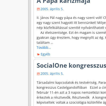
A Pápa karizmája
2005. április 5.
II. János Pál nagy pápa és nagy szent volt!
egy nagy szent hagyott itt bennünket! Milye
nép közfelkiáltással szentté nyilváníthatott 
Az életszentsége. Ezt én magam is személye
gyakran úgy éreztem, hogy megnyílt az ég.
találtam
…
Tovább…
Egyéb
SocialOne kongresszu
2005. április 5.
Társadalmi kapcsolatok és testvériség. Par
kongresszus Castelgandolfóban Ezzel a ci
február 11-én azt a 3 napos nemzetközi kon
érkeztek a résztvevők. Résztvevők A kongre
képviseltek: voltak a szociológia különféle á