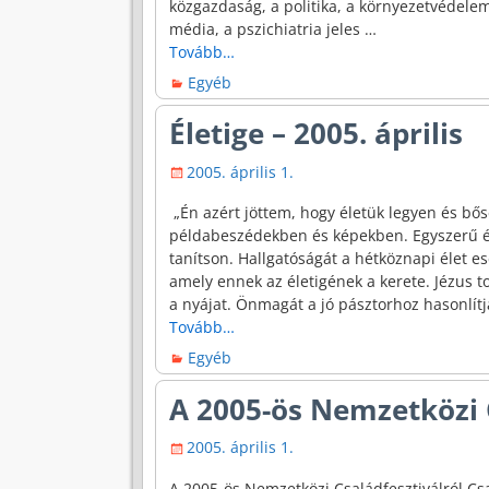
közgazdaság, a politika, a környezetvédelem, 
média, a pszichiatria jeles
…
Tovább…
Egyéb
Életige – 2005. április
2005. április 1.
„Én azért jöttem, hogy életük legyen és b
példabeszédekben és képekben. Egyszerű és
tanítson. Hallgatóságát a hétköznapi élet e
amely ennek az életigének a kerete. Jézus t
a nyájat. Önmagát a jó pásztorhoz hasonlítja
Tovább…
Egyéb
A 2005-ös Nemzetközi 
2005. április 1.
A 2005-ös Nemzetközi Családfesztiválról Csa