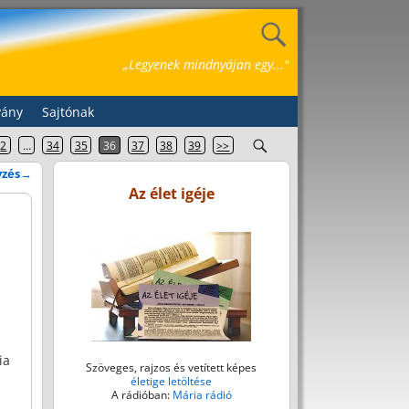
„Legyenek mindnyájan egy..."
vány
Sajtónak
2
…
34
35
36
37
38
39
>>
yzés
→
Az élet igéje
ia
Szöveges, rajzos és vetített képes
életige letöltése
A rádióban:
Mária rádió