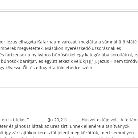
or Jézus elhagyta Kafarnaum városát, meglátta a vámnál ülő Máté
z emberek megvetettek. Másokon nyerészkedő uzsorásnak és
és farizeusok a nyilvános bűnösökkel egy kategóriába sorolták őt, e
bűnösök barátja”, és együtt étkezik velük[1][1]. Jézus – nem törődv
ogy kövesse Őt, és elfogadta tőle ebédre szóló
…
 én is titeket.” ……..(Jn 20,21) ………. Húsvét estéje volt. A feltám
r és János is látták az üres sírt. Ennek ellenére a tanítványok
ott így zárt ajtókon keresztül jelent meg közöttük, mert semmilyen