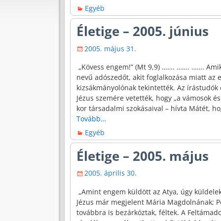
Egyéb
Életige – 2005. június
2005. május 31.
„Kövess engem!” (Mt 9,9) ……. ……. ……. Amik
nevű adószedőt, akit foglalkozása miatt a
kizsákmányolónak tekintették. Az írástudók 
Jézus szemére vetették, hogy „a vámosok és 
kor társadalmi szokásaival – hívta Mátét, h
Tovább…
Egyéb
Életige – 2005. május
2005. április 30.
„Amint engem küldött az Atya, úgy küldelek
Jézus már megjelent Mária Magdolnának; Péte
továbbra is bezárkóztak, féltek. A Feltámad