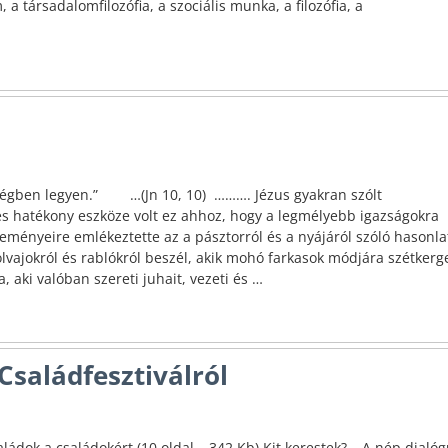
a társadalomfilozófia, a szociális munka, a filozófia, a
őségben legyen.” …(Jn 10, 10) ………. Jézus gyakran szólt
 hatékony eszköze volt ez ahhoz, hogy a legmélyebb igazságokra
seményeire emlékeztette az a pásztorról és a nyájáról szóló hasonla
olvajokról és rablókról beszél, akik mohó farkasok módjára szétkerge
, aki valóban szereti juhait, vezeti és
…
Családfesztiválról
ládok a családokért (10 oldal – 342 Kb) Kit kerestek? – A nép dialó