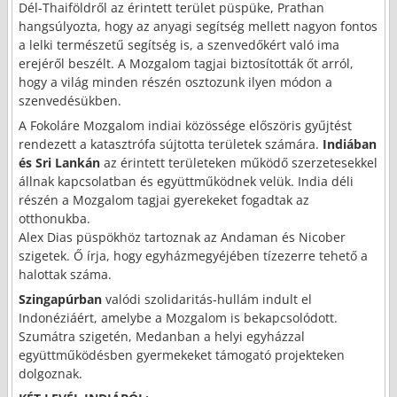
Dél-Thaiföldről az érintett terület püspüke, Prathan
hangsúlyozta, hogy az anyagi segítség mellett nagyon fontos
a lelki természetű segítség is, a szenvedőkért való ima
erejéről beszélt. A Mozgalom tagjai biztosították őt arról,
hogy a világ minden részén osztozunk ilyen módon a
szenvedésükben.
A Fokoláre Mozgalom indiai közössége előszöris gyűjtést
rendezett a katasztrófa sújtotta területek számára.
Indiában
és Sri Lankán
az érintett területeken működő szerzetesekkel
állnak kapcsolatban és együttműködnek velük. India déli
részén a Mozgalom tagjai gyerekeket fogadtak az
otthonukba.
Alex Dias püspökhöz tartoznak az Andaman és Nicober
szigetek. Ő írja, hogy egyházmegyéjében tízezerre tehető a
halottak száma.
Szingapúrban
valódi szolidaritás-hullám indult el
Indonéziáért, amelybe a Mozgalom is bekapcsolódott.
Szumátra szigetén, Medanban a helyi egyházzal
együttműködésben gyermekeket támogató projekteken
dolgoznak.