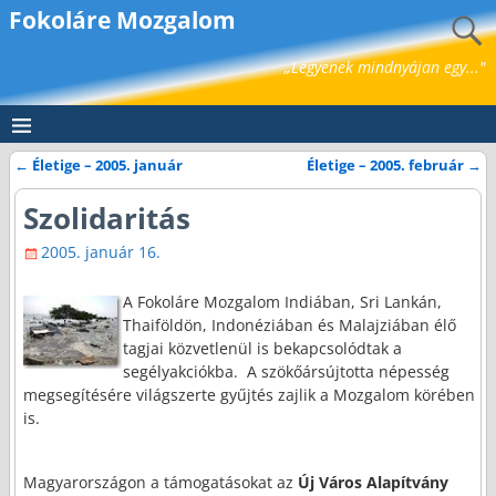
Fokoláre Mozgalom
„Legyenek mindnyájan egy..."
←
Életige – 2005. január
Életige – 2005. február
→
Bejegyzés navigáció
Szolidaritás
2005. január 16.
A Fokoláre Mozgalom Indiában, Sri Lankán,
Thaiföldön, Indonéziában és Malajziában élő
tagjai közvetlenül is bekapcsolódtak a
segélyakciókba. A szökőársújtotta népesség
megsegítésére világszerte gyűjtés zajlik a Mozgalom körében
is.
Magyarországon a támogatásokat az
Új Város Alapítvány