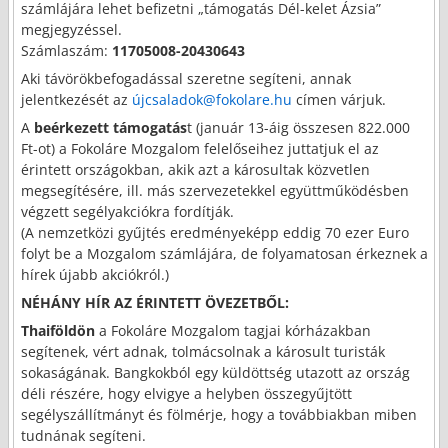
számlájára lehet befizetni „támogatás Dél-kelet Ázsia”
megjegyzéssel.
Számlaszám:
11705008-20430643
Aki távörökbefogadással szeretne segíteni, annak
jelentkezését az
újcsaladok@fokolare.hu
címen várjuk.
A
beérkezett támogatás
t (január 13-áig összesen 822.000
Ft-ot) a Fokoláre Mozgalom felelőseihez juttatjuk el az
érintett országokban, akik azt a károsultak közvetlen
megsegítésére, ill. más szervezetekkel együttműködésben
végzett segélyakciókra fordítják.
(A nemzetközi gyűjtés eredményeképp eddig 70 ezer Euro
folyt be a Mozgalom számlájára, de folyamatosan érkeznek a
hírek újabb akciókról.)
NÉHÁNY HÍR AZ ÉRINTETT ÖVEZETBŐL:
Thaiföldön
a Fokoláre Mozgalom tagjai kórházakban
segítenek, vért adnak, tolmácsolnak a károsult turisták
sokaságának. Bangkokból egy küldöttség utazott az ország
déli részére, hogy elvigye a helyben összegyűjtött
segélyszállítmányt és fölmérje, hogy a továbbiakban miben
tudnának segíteni.