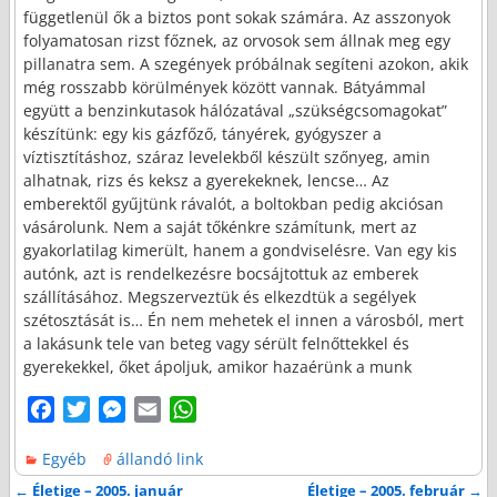
függetlenül ők a biztos pont sokak számára. Az asszonyok
folyamatosan rizst főznek, az orvosok sem állnak meg egy
pillanatra sem. A szegények próbálnak segíteni azokon, akik
még rosszabb körülmények között vannak. Bátyámmal
együtt a benzinkutasok hálózatával „szükségcsomagokat”
készítünk: egy kis gázfőző, tányérek, gyógyszer a
víztisztításhoz, száraz levelekből készült szőnyeg, amin
alhatnak, rizs és keksz a gyerekeknek, lencse… Az
emberektől gyűjtünk rávalót, a boltokban pedig akciósan
vásárolunk. Nem a saját tőkénkre számítunk, mert az
gyakorlatilag kimerült, hanem a gondviselésre. Van egy kis
autónk, azt is rendelkezésre bocsájtottuk az emberek
szállításához. Megszerveztük és elkezdtük a segélyek
szétosztását is… Én nem mehetek el innen a városból, mert
a lakásunk tele van beteg vagy sérült felnőttekkel és
gyerekekkel, őket ápoljuk, amikor hazaérünk a munk
F
T
M
E
W
a
w
e
m
h
Egyéb
állandó link
c
i
s
a
a
e
t
s
i
t
←
Életige – 2005. január
Életige – 2005. február
→