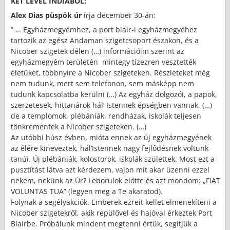
KÉT LEVÉL INDIÁBÓL:
Alex Dias püspök úr
írja december 30-án:
” … Egyházmegyémhez, a port blair-i egyházmegyéhez
tartozik az egész Andaman szigetcsoport északon, és a
Nicober szigetek délen (…) információim szerint az
egyházmegyém területén mintegy tízezren vesztették
életüket, többnyire a Nicober szigeteken. Részleteket még
nem tudunk, mert sem telefonon, sem másképp nem
tudunk kapcsolatba kerülni (…) Az egyház dolgozói, a papok,
szerzetesek, hittanárok hál’ Istennek épségben vannak, (…)
de a templomok, plébániák, rendházak, iskolák teljesen
tönkrementek a Nicober szigeteken. (…)
Az utóbbi húsz évben, mióta ennek az új egyházmegyének
az élére kineveztek, hál’Istennek nagy fejlődésnek voltunk
tanúi. Új plébániák, kolostorok, iskolák születtek. Most ezt a
pusztítást látva azt kérdezem, vajon mit akar üzenni ezzel
nekem, nekünk az Úr? Leborulok előtte és azt mondom: „FIAT
VOLUNTAS TUA” (legyen meg a Te akaratod).
Folynak a segélyakciók. Emberek ezreit kellet elmenekíteni a
Nicober szigetekről, akik repülővel és hajóval érkeztek Port
Blairbe. Próbálunk mindent megtenni értük, segítjük a