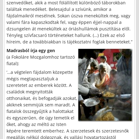
szenvedőket, akik a most fölállított különböző táborokban
találtak menedéket. Belesajdul a szívünk, amikor a
fájdalmaikról mesélnek. Sokan úszva menekültek meg, vagy
valami fára kapaszkodtak fel, vagy éppen éjjel-nappal a
dzsungelen át menekültek az óriáshullámok pusztítása elől.
Tényleg szívfacsaró történeteket hallunk. (…) Ezek az első
híreim, de a továbbiakban is tájékoztatni foglak benneteket.”
Madrasból írja egy gen
(a Fokoláre Mozgalomhoz tartozó
fiatal):
‘…a végtelen fájdalom közepette
mégis megtapasztaljuk a
szeretetet az emberek között. A
családok megnyitották
otthonaikat, és befogadják azokat,
akiknek semmijük sem maradt. A
fiatalok összegyűjtik a halottakat
és egyszerűen, de úgy temetik el
őket, ahogy az méltó az Isten
képére teremtett emberhez. A szerzetesek és szerzetesnők
megállás nélkül dolgoznak, és vallási hovatartozástól