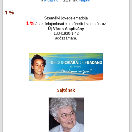
a
Mozgalom
tagjainak,
Naptár
1 %
Személyi jövedelemadója
1 %
-ának felajánlását köszönettel vesszük az
Új Város Alapítvány
18041930-1-42
adószámára.
Sajtónak