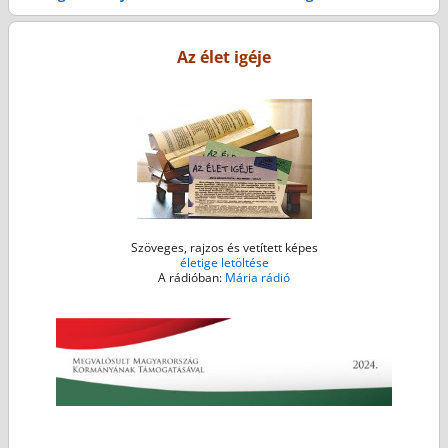
Bejegyzés navigáció
b
t
e
l
s
o
e
n
A
Az élet igéje
o
r
g
p
k
e
p
r
Szöveges, rajzos és vetített képes
életige letöltése
A rádióban:
Mária rádió