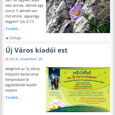
oda annak, akinek egy
sincs! S akinek van
mit ennie, ugyanígy
tegyen!” (Lk 3,11)
Tovább...
Életige
Új Város kiadói est
2014. november 20.
Meghívó az Új Város
Központ karácsonyi
könyvvásárral
egybekötött kiadói
estjére
Tovább...