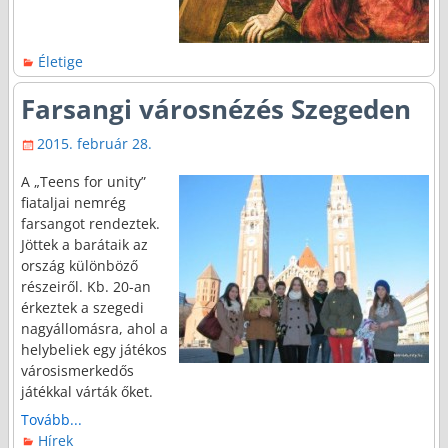
Életige
Farsangi városnézés Szegeden
2015. február 28.
A „Teens for unity”
fiataljai nemrég
farsangot rendeztek.
Jöttek a barátaik az
ország különböző
részeiről. Kb. 20-an
érkeztek a szegedi
nagyállomásra, ahol a
helybeliek egy játékos
városismerkedős
játékkal várták őket.
Tovább...
Hírek