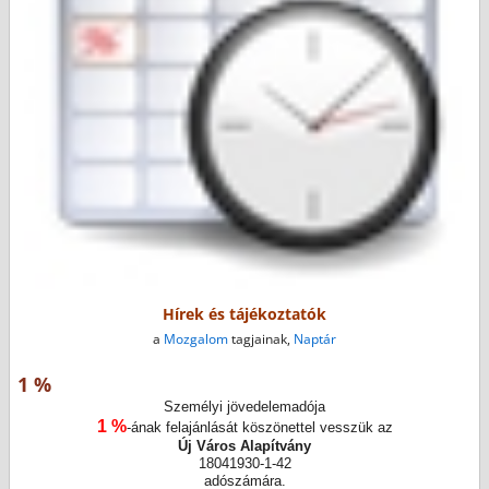
Hírek és tájékoztatók
a
Mozgalom
tagjainak,
Naptár
1 %
Személyi jövedelemadója
1 %
-ának felajánlását köszönettel vesszük az
Új Város Alapítvány
18041930-1-42
adószámára.