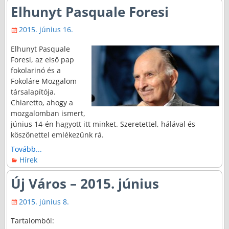
Elhunyt Pasquale Foresi
2015. június 16.
Elhunyt Pasquale
Foresi, az első pap
fokolarinó és a
Fokoláre Mozgalom
társalapítója.
Chiaretto, ahogy a
mozgalomban ismert,
június 14-én hagyott itt minket. Szeretettel, hálával és
köszönettel emlékezünk rá.
Tovább...
Hírek
Új Város – 2015. június
2015. június 8.
Tartalomból: