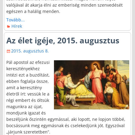
valójával át akarja élni az emberiség minden szenvedését
egészen a halálig menően.
Tovább...
Hírek
Az élet igéje, 2015. augusztus
2015. augusztus 8.
Pál apostol az efezusi
keresztényekhez
intézi ezt a buzdítást,
ebben foglalja össze,
amit a keresztény
életről írt: vessük le a
régi embert és öltsük
magunkra az újat,
mondjunk igazat és
beszéljünk őszintén egymással, aki lopott, ne lopjon többé,
bocsássunk meg egymásnak és cselekedjünk jót. Egyszóval
„járjunk szeretetben”.