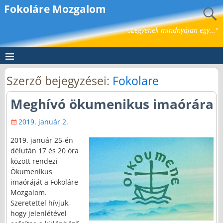
Fokoláre Mozgalom
„Legyenek mindnyájan egy..."
Szerző bejegyzései:
Fokolare
Meghívó ökumenikus imaórára
2019. január 2.
2019. január 25-én
délután 17 és 20 óra
között rendezi
Ökumenikus
imaóráját a Fokoláre
Mozgalom.
Szeretettel hívjuk,
hogy jelenlétével