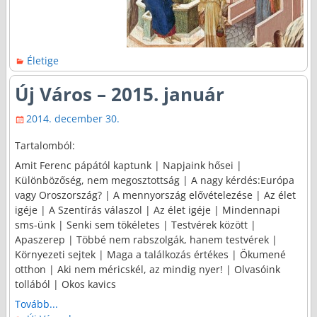
Életige
Új Város – 2015. január
2014. december 30.
Tartalomból:
Amit Ferenc pápától kaptunk | Napjaink hősei |
Különbözőség, nem megosztottság | A nagy kérdés:Európa
vagy Oroszország? | A mennyország elővételezése | Az élet
igéje | A Szentírás válaszol | Az élet igéje | Mindennapi
sms-ünk | Senki sem tökéletes | Testvérek között |
Apaszerep | Többé nem rabszolgák, hanem testvérek |
Környezeti sejtek | Maga a találkozás értékes | Ökumené
otthon | Aki nem méricskél, az mindig nyer! | Olvasóink
tollából | Okos kavics
Tovább...