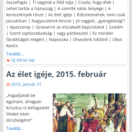
összefogás | Ti vagytok a föld sója | Csoda, hogy élek |
Lehet tartós a házasság | A szentté válás lényege | A
keresztények része | Az élet igéje | Édestestvérek, nem csak
januárban | Nagyszüleink kincse | Jó reggelt, „gyengédség”!
| Apaszerep | Újravarrni az elszakadt kapcsolatot | Szalám
| Szent sajtószabadság | vagy párbeszéd | Ez minden
fáradtságot megért | Napocska | Olvasóink tollából | Okos
kavics
Tovább...
Új Város lap
Az élet igéje, 2015. február
2015. január 31.
„Fogadjátok be
egymást, ahogyan
Krisztus is befogadott
titeket Isten
dicsőségére!”
Tovább...