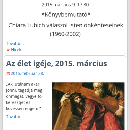
2015 március 9. 17:30
*Könyvbemutató*
Chiara Lubich válaszol Isten önkénteseinek
(1960-2002)
Tovább...
Hírek
Az élet igéje, 2015. március
2015. február 28.
„Aki utánam akar
jönni, tagadja meg
önmagát, vegye föl
keresztjét és
kövessen engem.”
Tovább...