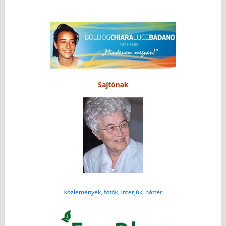
Sajtónak
közlemények, fotók, interjúk, háttér