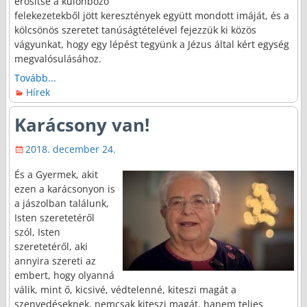
erősítse a különböző
felekezetekből jött keresztények együtt mondott imáját, és a
kölcsönös szeretet tanúságtételével fejezzük ki közös
vágyunkat, hogy egy lépést tegyünk a Jézus által kért egység
megvalósulásához.
Tovább...
Hírek
Karácsony van!
2018. december 24.
És a Gyermek, akit
ezen a karácsonyon is
a jászolban találunk,
Isten szeretetéről
szól, Isten
szeretetéről, aki
annyira szereti az
embert, hogy olyanná
válik, mint ő, kicsivé, védtelenné, kiteszi magát a
szenvedéseknek, nemcsak kiteszi magát, hanem teljes