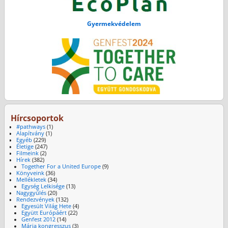
Gyermekvédelem
Hírcsoportok
#pathways
(1)
Alapítvány
(1)
Egyéb
(229)
Életige
(247)
Filmeink
(2)
Hírek
(382)
Together For a United Europe
(9)
Könyveink
(36)
Mellékletek
(34)
Egység Lelkisége
(13)
Nagygyűlés
(20)
Rendezvények
(132)
Egyesült Világ Hete
(4)
Együtt Európáért
(22)
Genfest 2012
(14)
Mária kongresszus
(3)