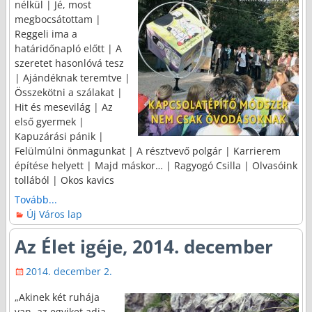
nélkül | Jé, most
megbocsátottam |
Reggeli ima a
határidőnapló előtt | A
szeretet hasonlóvá tesz
| Ajándéknak teremtve |
Összekötni a szálakat |
Hit és mesevilág | Az
első gyermek |
Kapuzárási pánik |
Felülmúlni önmagunkat | A résztvevő polgár | Karrierem
építése helyett | Majd máskor… | Ragyogó Csilla | Olvasóink
tollából | Okos kavics
Tovább...
Új Város lap
Az Élet igéje, 2014. december
2014. december 2.
„Akinek két ruhája
van, az egyiket adja