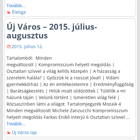
Tovább...
Életige
Új Város – 2015. július-
augusztus
2015. július 12.
Tartalomból: Minden
megváltozott | Kompromisszum helyett megoldás |
Osztatlan szívvel a világ kellős közepén | A házasság a
szerelem halála? | Győzzük le a rosszat jóval! | Vidám
gyermekkórház | Az én emlékezetemre | Eredményfüggőség
| Barátságkezelés | Hitük miatt üldözöttek | Túlélők a mi
házunk táján | Velünk történt | Ismeretlen világ felé |
Rózsaszínben látni a világot Tartalomjegyzék Mozaik 4
Minden megváltozott Michele Zanzucchi Kompromisszum
helyett megoldás Farkas Enikő Interjú 6 Osztatlan szívvel
…
Tovább…
Új Város lap