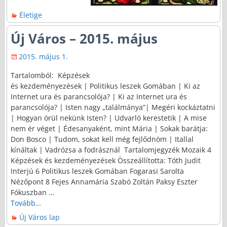
Életige
Új Város – 2015. május
2015. május 1.
Tartalomból: Képzések
és kezdeményezések | Politikus leszek Gomában | Ki az
Internet ura és parancsolója? | Ki az Internet ura és
parancsolója? | Isten nagy „találmánya”| Megéri kockáztatni
| Hogyan örül nekünk Isten? | Udvarló kerestetik | A mise
nem ér véget | Édesanyaként, mint Mária | Sokak barátja:
Don Bosco | Tudom, sokat kell még fejlődnöm | Itallal
kínáltak | Vadrózsa a fodrásznál Tartalomjegyzék Mozaik 4
Képzések és kezdeményezések Összeállította: Tóth Judit
Interjú 6 Politikus leszek Gomában Fogarasi Sarolta
Nézőpont 8 Fejes Annamária Szabó Zoltán Paksy Eszter
Fókuszban
…
Tovább…
Új Város lap