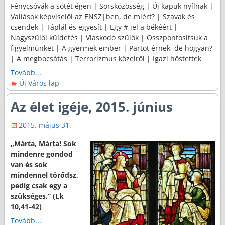
Fénycsóvák a sötét égen | Sorsközösség | Új kapuk nyílnak |
Vallások képviselői az ENSZ|ben, de miért? | Szavak és
csendek | Táplál és egyesít | Egy # jel a békéért |
Nagyszülői küldetés | Viaskodó szülők | Összpontosítsuk a
figyelmünket | A gyermek ember | Partot érnek, de hogyan?
| A megbocsátás | Terrorizmus közelről | Igazi hőstettek
Tovább...
Új Város lap
Az élet igéje, 2015. június
2015. május 31.
„Márta, Márta! Sok
mindenre gondod
van és sok
mindennel törődsz,
pedig csak egy a
szükséges.” (Lk
10,41-42)
Tovább...