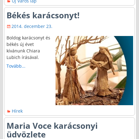
Új Város lap
Békés karácsonyt!
2014. december 23.
Boldog karácsonyt és
békés új évet
kívánunk Chiara
Lubich írásával.
Tovább...
Hírek
Maria Voce karácsonyi
üdvözlete