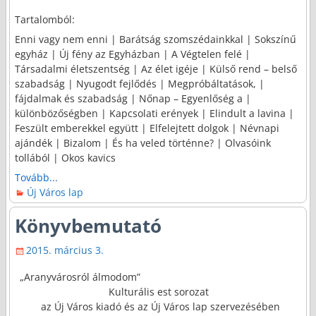
Tartalomból:
Enni vagy nem enni | Barátság szomszédainkkal | Sokszínű
egyház | Új fény az Egyházban | A Végtelen felé |
Társadalmi életszentség | Az élet igéje | Külső rend – belső
szabadság | Nyugodt fejlődés | Megpróbáltatások, |
fájdalmak és szabadság | Nőnap – Egyenlőség a |
különbözőségben | Kapcsolati erények | Elindult a lavina |
Feszült emberekkel együtt | Elfelejtett dolgok | Névnapi
ajándék | Bizalom | És ha veled történne? | Olvasóink
tollából | Okos kavics
Tovább...
Új Város lap
Könyvbemutató
2015. március 3.
„Aranyvárosról álmodom”
Kulturális est sorozat
az Új Város kiadó és az Új Város lap szervezésében