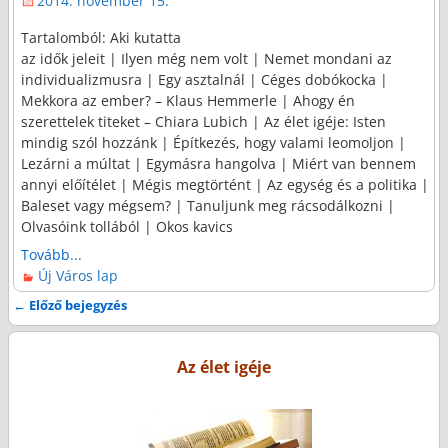
2014. november 15.
Tartalomból: Aki kutatta
az idők jeleit | Ilyen még nem volt | Nemet mondani az
individualizmusra | Egy asztalnál | Céges dobókocka |
Mekkora az ember? – Klaus Hemmerle | Ahogy én
szerettelek titeket – Chiara Lubich | Az élet igéje: Isten
mindig szól hozzánk | Építkezés, hogy valami leomoljon |
Lezárni a múltat | Egymásra hangolva | Miért van bennem
annyi előítélet | Mégis megtörtént | Az egység és a politika |
Baleset vagy mégsem? | Tanuljunk meg rácsodálkozni |
Olvasóink tollából | Okos kavics
Tovább...
Új Város lap
←
Előző bejegyzés
Bejegyzés navigáció
Az élet igéje