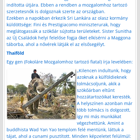
indította útjára. Ebben a rendben a mozgalomhoz tartozó
szerzetesnők is dolgoznak szerte az országban.
Ezekben a napokban érkezik Sri Lankára az olasz kormány
küldöttsége: Fini és Prestigiacomo miniszterurak, hogy
meglátogassák a szökőár sújtotta területeket. Sister Sunitha
az Új Családok helyi felelőse fogja őket elkísérni a Maggona
táborba, ahol a nővérek látják el az elsősegélyt.
Thaiföld
Egy gen (Fokoláre Mozgalomhoz tartozó fiatal) írja levelében:
„Kilencen indultunk, hogy
azoknak a külföldieknek
tolmácsoljunk, akik a
szökőárban eltűnt
hozzátartozóikat keresték.
A helyszínen azonban már
több tolmács is dolgozott,
így mi más munkákat
végezhettünk. Amint a
buddhista Wad Yan Yao templom felé mentünk, láttuk a
tájat, ahol a cunami pusztított. Minden képzeletet felülmúl: