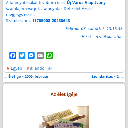
A támogatásokat továbbra is az
Új Város Alapítvány
számlájára várjuk „támogatás Dél-kelet Ázsia”
megjegyzéssel.
Számlaszám:
11705008-20430643
Február 03, csütörtök, 13:16:43
Hírek – A szökőár után
F
T
M
E
W
a
w
e
m
h
Egyéb
állandó link
c
i
s
a
a
e
t
s
i
t
←
Életige – 2005. február
Szolidaritás – 2.
→
Bejegyzés navigáció
b
t
e
l
s
o
e
n
A
Az élet igéje
o
r
g
p
k
e
p
r