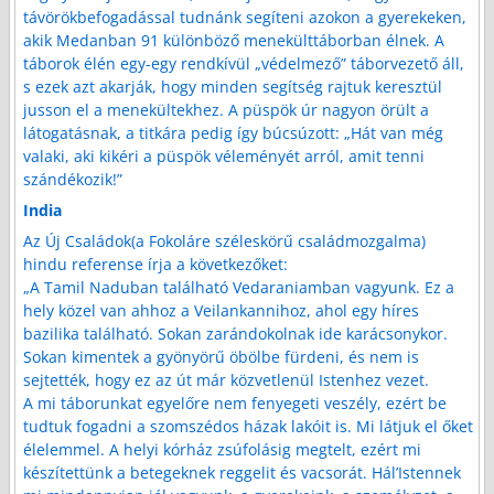
távörökbefogadással tudnánk segíteni azokon a gyerekeken,
akik Medanban 91 különböző menekülttáborban élnek. A
táborok élén egy-egy rendkívül „védelmező” táborvezető áll,
s ezek azt akarják, hogy minden segítség rajtuk keresztül
jusson el a menekültekhez. A püspök úr nagyon örült a
látogatásnak, a titkára pedig így búcsúzott: „Hát van még
valaki, aki kikéri a püspök véleményét arról, amit tenni
szándékozik!”
India
Az Új Családok(a Fokoláre széleskörű családmozgalma)
hindu referense írja a következőket:
„A Tamil Naduban található Vedaraniamban vagyunk. Ez a
hely közel van ahhoz a Veilankannihoz, ahol egy híres
bazilika található. Sokan zarándokolnak ide karácsonykor.
Sokan kimentek a gyönyörű öbölbe fürdeni, és nem is
sejtették, hogy ez az út már közvetlenül Istenhez vezet.
A mi táborunkat egyelőre nem fenyegeti veszély, ezért be
tudtuk fogadni a szomszédos házak lakóit is. Mi látjuk el őket
élelemmel. A helyi kórház zsúfolásig megtelt, ezért mi
készítettünk a betegeknek reggelit és vacsorát. Hál’Istennek