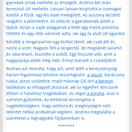
gyerekek sírtak mellette az éhségtől. Andrea két órán
keresztül ült mellette. Lassan-lassan kinyitotta a csomagot,
kivette a főzőt, egy kis tejet melegített. Az asszony kezdett
reagálni a jelenlétére, és először a gyerekeinek adott a
tejből. Aztán a saját adagjának a felét egy másik pohárba
töltötte és egy idős néninek adta, aki egy fa alatt ült egyedül.
Később a tengerparton egy kisfiút látott, aki csak állt és
nézte a vizet. Nagyon félt a tengertől, de meglátott valamit
és odarohant, kiszedte a vízből. Egy feszület volt, amit a
nagypapája adott még neki. Ennyi maradt a családjából.
Andrea azt mondta, hogy azt, amit átélt a kereszténység
három fogalmával lehetne összefoglalni:
a jászol
, Karácsony
napja, Jézus születése, majd másnap (26-án)
a kereszt
,
találkozás az elhagyott Jézussal, aki az egyetlen kincsünk
ebben a hatalmas tragédiában, és végül
a korona
, azaz a
szeretet győzelme. Az emberek versengése a
nagylelkűségben, hogy vallásra és szegénységre való
tekintet nélkül próbálnak segíteni. Andrea megtalálta a
szeretetet a legnagyobb fájdalomban is.
*******