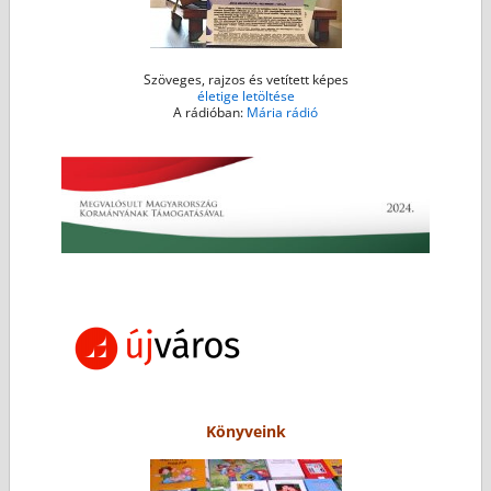
Szöveges, rajzos és vetített képes
életige letöltése
A rádióban:
Mária rádió
Könyveink