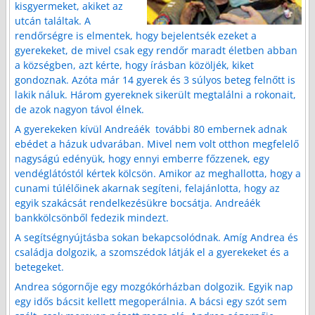
kisgyermeket, akiket az
utcán találtak. A
rendőrségre is elmentek, hogy bejelentsék ezeket a
gyerekeket, de mivel csak egy rendőr maradt életben abban
a községben, azt kérte, hogy írásban közöljék, kiket
gondoznak. Azóta már 14 gyerek és 3 súlyos beteg felnőtt is
lakik náluk. Három gyereknek sikerült megtalálni a rokonait,
de azok nagyon távol élnek.
A gyerekeken kívül Andreáék további 80 embernek adnak
ebédet a házuk udvarában. Mivel nem volt otthon megfelelő
nagyságú edényük, hogy ennyi emberre főzzenek, egy
vendéglátóstól kértek kölcsön. Amikor az meghallotta, hogy a
cunami túlélőinek akarnak segíteni, felajánlotta, hogy az
egyik szakácsát rendelkezésükre bocsátja. Andreáék
bankkölcsönből fedezik mindezt.
A segítségnyújtásba sokan bekapcsolódnak. Amíg Andrea és
családja dolgozik, a szomszédok látják el a gyerekeket és a
betegeket.
Andrea sógornője egy mozgókórházban dolgozik. Egyik nap
egy idős bácsit kellett megoperálnia. A bácsi egy szót sem