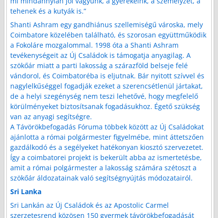
mi mindannyian jól vagyunk, a gyerekeink, a személyzet, a
tehenek és a kutyák is.”
Shanti Ashram egy gandhiánus szellemiségű városka, mely
Coimbatore közelében található, és szorosan együttműködik
a Fokoláre mozgalommal. 1998 óta a Shanti Ashram
tevékenységeit az Új Családok is támogatja anyagilag. A
szökőár miatt a parti lakosság a szárazföld belseje felé
vándorol, és Coimbatoréba is eljutnak. Bár nyitott szívvel és
nagylelkűséggel fogadják ezeket a szerencsétlenül jártakat,
de a helyi szegénység nem teszi lehetővé, hogy megfelelő
körülményeket biztosítsanak fogadásukhoz. Égető szükség
van az anyagi segítségre.
A Távörökbefogadás Fóruma többek között az Új Családokat
ajánlotta a római polgármester figyelmébe, mint áttetszően
gazdálkodó és a segélyeket hatékonyan kiosztó szervezetet.
Így a coimbatorei projekt is bekerült abba az ismertetésbe,
amit a római polgármester a lakosság számára szétoszt a
szökőár áldozatainak való segítségnyújtás módozatairól.
Sri Lanka
Sri Lankán az Új Családok és az Apostolic Carmel
szerzetesrend közösen 150 gyermek távörökbefogadását