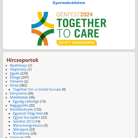
Gyermekvédelem
Hírcsoportok
#pathways
(1)
Alapítvány
(1)
Egyéb
(229)
Életige
(247)
Filmeink
(2)
Hírek
(382)
Together For a United Europe
(9)
Könyveink
(36)
Mellékletek
(34)
Egység Lelkisége
(13)
Nagygyűlés
(20)
Rendezvények
(132)
Egyesült Világ Hete
(4)
Együtt Európáért
(22)
Genfest 2012
(14)
Mária kongresszus
(3)
Máriapoli
(23)
Run4Unity
(24)
Sajtónak
(19)