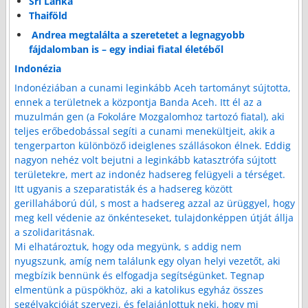
Sri Lanka
Thaiföld
Andrea megtalálta a szeretetet a legnagyobb
fájdalomban is – egy indiai fiatal életéből
Indonézia
Indonéziában a cunami leginkább Aceh tartományt sújtotta,
ennek a területnek a központja Banda Aceh. Itt él az a
muzulmán gen (a Fokoláre Mozgalomhoz tartozó fiatal), aki
teljes erőbedobással segíti a cunami menekültjeit, akik a
tengerparton különböző ideiglenes szállásokon élnek. Eddig
nagyon nehéz volt bejutni a leginkább katasztrófa sújtott
területekre, mert az indonéz hadsereg felügyeli a térséget.
Itt ugyanis a szeparatisták és a hadsereg között
gerillaháború dúl, s most a hadsereg azzal az ürüggyel, hogy
meg kell védenie az önkénteseket, tulajdonképpen útját állja
a szolidaritásnak.
Mi elhatároztuk, hogy oda megyünk, s addig nem
nyugszunk, amíg nem találunk egy olyan helyi vezetőt, aki
megbízik bennünk és elfogadja segítségünket. Tegnap
elmentünk a püspökhöz, aki a katolikus egyház összes
segélyakcióját szervezi, és felajánlottuk neki, hogy mi