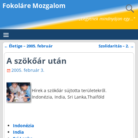
Fokoláre Mozgalom
„Legyenek mindnyájan egy..."
←
Életige – 2005. február
Szolidaritás – 2.
→
Bejegyzés navigáció
A szökőár után
2005. február 3.
Hírek a szökőár sújtotta területekről.
Indonézia, India, Sri Lanka,Thaiföld
Indonézia
India