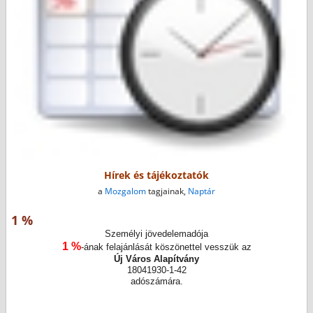
Hírek és tájékoztatók
a
Mozgalom
tagjainak,
Naptár
1 %
Személyi jövedelemadója
1 %
-ának felajánlását köszönettel vesszük az
Új Város Alapítvány
18041930-1-42
adószámára.