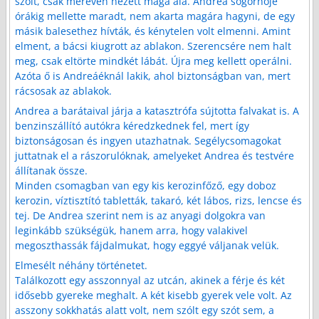
szólt, csak mereven nézett maga alá. Andrea sógornője
órákig mellette maradt, nem akarta magára hagyni, de egy
másik balesethez hívták, és kénytelen volt elmenni. Amint
elment, a bácsi kiugrott az ablakon. Szerencsére nem halt
meg, csak eltörte mindkét lábát. Újra meg kellett operálni.
Azóta ő is Andreáéknál lakik, ahol biztonságban van, mert
rácsosak az ablakok.
Andrea a barátaival járja a katasztrófa sújtotta falvakat is. A
benzinszállító autókra kéredzkednek fel, mert így
biztonságosan és ingyen utazhatnak. Segélycsomagokat
juttatnak el a rászorulóknak, amelyeket Andrea és testvére
állítanak össze.
Minden csomagban van egy kis kerozinfőző, egy doboz
kerozin, víztisztító tabletták, takaró, két lábos, rizs, lencse és
tej. De Andrea szerint nem is az anyagi dolgokra van
leginkább szükségük, hanem arra, hogy valakivel
megoszthassák fájdalmukat, hogy eggyé váljanak velük.
Elmesélt néhány történetet.
Találkozott egy asszonnyal az utcán, akinek a férje és két
idősebb gyereke meghalt. A két kisebb gyerek vele volt. Az
asszony sokkhatás alatt volt, nem szólt egy szót sem, a