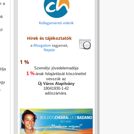
k a
nk
Kollegamentó videók
ol
Hírek és tájékoztatók
a
Mozgalom
tagjainak,
Naptár
1 %
Személyi jövedelemadója
élja
1 %
-ának felajánlását köszönettel
vesszük az
ogy
Új Város Alapítvány
,
18041930-1-42
adószámára.