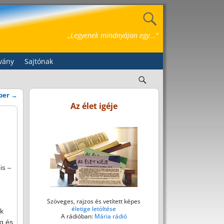
„Legyenek mindnyájan egy..."
vány
Sajtónak
mber
→
Az élet igéje
is –
Szöveges, rajzos és vetített képes
életige letöltése
ák
A rádióban:
Mária rádió
g és