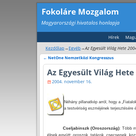
Fokoláre Mozgalom
Magyarországi hivatalos honlapja
Hírek
Magu
Kezdőlap
→
Egyéb
→
Az Egyesült Világ Hete 200
←
NetOne Nemzetközi Kongresszus
Bejegyzés navigáció
Az Egyesült Világ Hete
2004. november 16.
Néhány pillanatkép arról, hogy a „Fiatal
a testvériség eszméjének terjesztésére 
Cseljabinszk (Oroszország)
: Több m
élnek együtt: oroszok, tatárok, csecsenek, ko