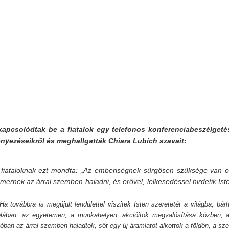
apcsolódtak be a fiatalok egy telefonos konferenciabeszélgeté
ezéseikről és meghallgatták Chiara Lubich szavait:
 fiataloknak ezt mondta: „Az emberiségnek sürgősen szüksége van o
 mernek az árral szemben haladni, és erővel, lelkesedéssel hirdetik Is
a továbbra is megújult lendülettel viszitek Isten szeretetét a világba, bárh
kolában, az egyetemen, a munkahelyen, akcióitok megvalósítása közben, 
an az árral szemben haladtok, sőt egy új áramlatot alkottok a földön, a sze