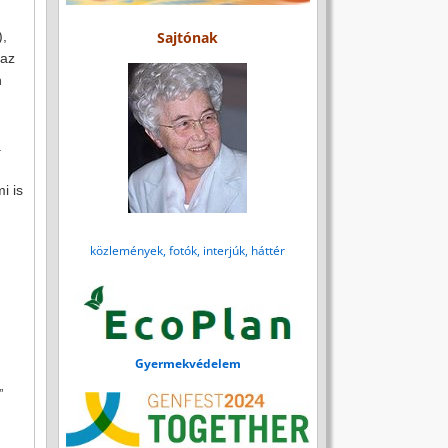
Sajtónak
),
 az
n
a
i is
közlemények, fotók, interjúk, háttér
Gyermekvédelem
”