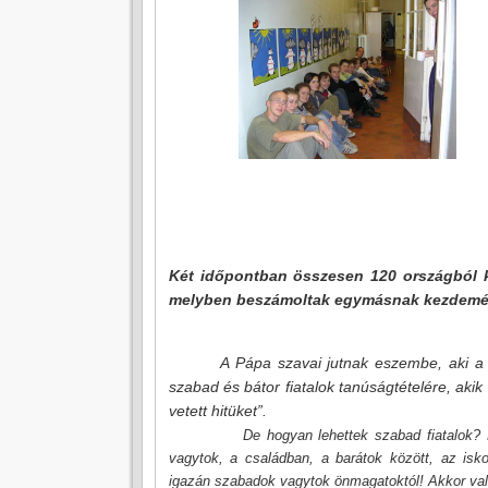
Két időpontban összesen 120 országból k
melyben beszámoltak egymásnak kezdemény
A Pápa szavai jutnak eszembe, aki a
szabad és bátor fiatalok tanúságtételére, akik
vetett hitüket”.
De hogyan lehettek szabad fiatalok? H
vagytok, a családban, a barátok között, az is
igazán szabadok vagytok önmagatoktól! Akkor valób