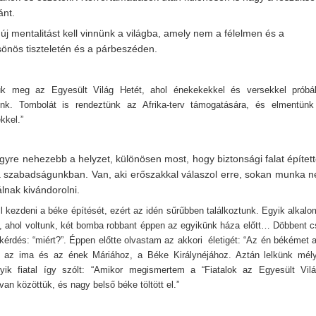
ánt.
 mentalitást kell vinnünk a világba, amely nem a félelmen és a
önös tiszteletén és a párbeszéden.
tuk meg az Egyesült Világ Hetét, ahol énekekekkel és versekkel próbá
ünk. Tombolát is rendeztünk az Afrika-terv támogatására, és elmentün
kkel.”
yre nehezebb a helyzet, különösen most, hogy biztonsági falat építet
 a szabadságunkban. Van, aki erőszakkal válaszol erre, sokan munka n
lnak kivándorolni.
 kezdeni a béke építését, ezért az idén sűrűbben találkoztunk. Egyik alkal
, ahol voltunk, két bomba robbant éppen az egyikünk háza előtt… Döbbent 
 kérdés: “miért?”. Éppen előtte olvastam az akkori
életigét: “Az én békémet
el az ima és az ének Máriához, a Béke Királynéjához. Aztán lelkünk mél
ik fiatal így szólt: “Amikor megismertem a “Fiatalok az Egyesült Vilá
an közöttük, és nagy belső béke töltött el.”