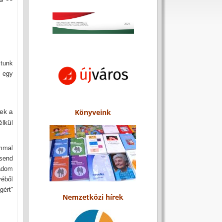
ltunk
k egy
tek a
Könyveink
élkül
ommal
csend
 adom
yéből
gért”
Nemzetközi hírek