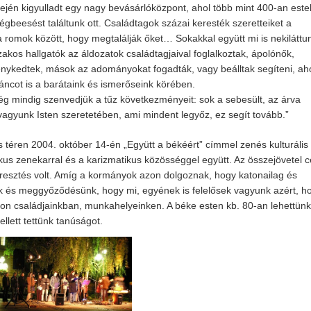
ején kigyulladt egy nagy bevásárlóközpont, ahol több mint 400-an este
gbeesést találtunk ott. Családtagok százai keresték szeretteiket a
 a romok között, hogy megtalálják őket… Sokakkal együtt mi is nekiláttu
zakos hallgatók az áldozatok családtagjaival foglalkoztak, ápolónők,
enykedtek, mások az adományokat fogadták, vagy beálltak segíteni, ah
láncot is a barátaink és ismerőseink körében.
még mindig szenvedjük a tűz következményeit: sok a sebesült, az árva
agyunk Isten szeretetében, ami mindent legyőz, ez segít tovább.”
 téren 2004. október 14-én „Együtt a békéért” címmel zenés kulturális
us zenekarral és a karizmatikus közösséggel együtt. Az összejövetel c
bresztés volt. Amíg a kormányok azon dolgoznak, hogy katonailag és
zük és meggyőződésünk, hogy mi, egyének is felelősek vagyunk azért, h
jon családjainkban, munkahelyeinken. A béke esten kb. 80-an lehettünk
ellett tettünk tanúságot.