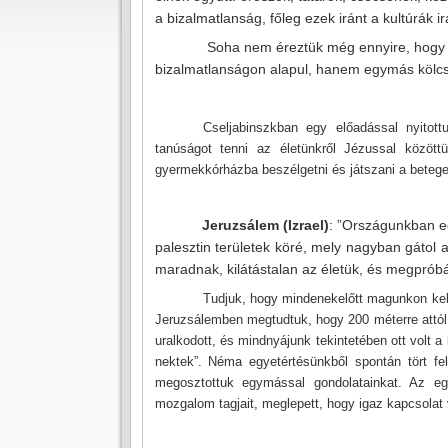
a bizalmatlanság, főleg ezek iránt a kultúrák ir
Soha nem éreztük még ennyire, hogy új
bizalmatlanságon alapul, hanem egymás kölcs
Cseljabinszkban egy előadással nyitot
tanúságot tenni az életünkről Jézussal között
gyermekkórházba beszélgetni és játszani a betege
Jeruzsálem (Izrael)
: ”Országunkban eg
palesztin területek köré, mely nagyban gátol
maradnak, kilátástalan az életük, és megpróbá
Tudjuk, hogy mindenekelőtt magunkon kell
Jeruzsálemben megtudtuk, hogy 200 méterre attól
uralkodott, és mindnyájunk tekintetében ott volt a
nektek”. Néma egyetértésünkből spontán tört f
megosztottuk egymással gondolatainkat. Az egy
mozgalom tagjait, meglepett, hogy igaz kapcsolat v