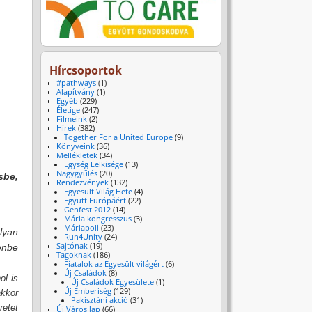
Hírcsoportok
#pathways
(1)
Alapítvány
(1)
Egyéb
(229)
Életige
(247)
Filmeink
(2)
Hírek
(382)
Together For a United Europe
(9)
Könyveink
(36)
Mellékletek
(34)
Egység Lelkisége
(13)
Nagygyűlés
(20)
sbe,
Rendezvények
(132)
Egyesült Világ Hete
(4)
Együtt Európáért
(22)
Genfest 2012
(14)
Mária kongresszus
(3)
Máriapoli
(23)
lyan
Run4Unity
(24)
Sajtónak
(19)
tenbe
Tagoknak
(186)
Fiatalok az Egyesült világért
(6)
Új Családok
(8)
ol is
Új Családok Egyesülete
(1)
Új Emberiség
(129)
akkor
Pakisztáni akció
(31)
retet
Új Város lap
(66)