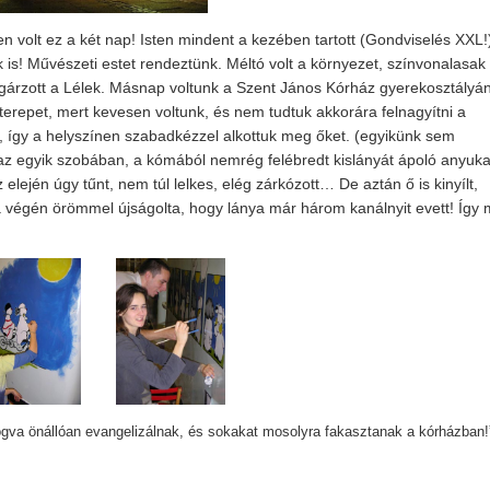
len volt ez a két nap! Isten mindent a kezében tartott (Gondviselés XXL!
k is! Művészeti estet rendeztünk. Méltó volt a környezet, színvonalasak
gárzott a Lélek. Másnap voltunk a Szent János Kórház gyerekosztályá
a terepet, mert kevesen voltunk, és nem tudtuk akkorára felnagyítni a
a, így a helyszínen szabadkézzel alkottuk meg őket. (egyikünk sem
 az egyik szobában, a kómából nemrég felébredt kislányát ápoló anyuk
ején úgy tűnt, nem túl lelkes, elég zárkózott… De aztán ő is kinyílt,
a végén örömmel újságolta, hogy lánya már három kanálnyit evett! Így m
ogva önállóan evangelizálnak, és sokakat mosolyra fakasztanak a kórházban!