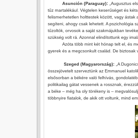
Asunción (Paraguay):
„Augusztus els
tűz martalékául. Végtelen keserűséget és kétsé
felismerhetetlen holttestek között, vagy ástak
segíteni, ahogy csak lehetett. A pszichológia s
tűzoltók, orvosok a saját szakmájukban tevék
szükség volt rá. Azonnal elindítottunk egy ima
Azóta több mint két hónap telt el, és 
gyerek és a megcsonkult család. De biztosak v
Szeged (Magyarország):
„A Dugonics
összejövetelt szerveztünk az Emmanuel katolik
elsősorban a békére való felhívás, gondolaté
politikailag gátat vessenek a rossznak, érez
a béke – még ha oly törékeny is – megvalósul
többnyire fiatalok, de akik ott voltunk, mind em