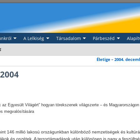
nkról
A Lelkiség
Társadalom
Párbeszéd
Alapít
4
Életige – 2004. dece
 2004
ok az Egyesült Világért” hogyan törekszenek világszerte – és Magyarországon 
és megvalósítására
int 146 millió lakosú országunkban különböző nemzetiségek és kultúr
zákok és oszétek. A terrortámadások után különösen is nagy a feszültsé