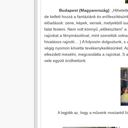
Budapest (Magyarország)
: „Hihetet
de kellett hozzá a fantáziánk és erőfeszítésün
előadások: zene, képek, versek, melyekből su
falat festeni. Nem volt könnyű „előkészíteni” 
rajzokat a fénymásolóval, mint szerettük voln
hivatásos rajzoló… ) A folyosón dolgoztunk, s
végig nyomon követte tevékenykedésünket. Az el
elkezdett mesélni, megcsodálta a rajzokat. S 
vele együtt örülhettünk.
A legjobb az, hogy a műveink mostantól f