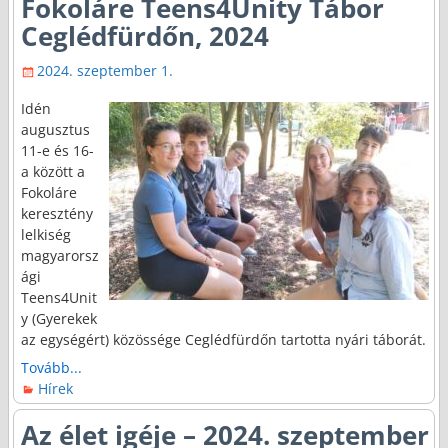
Fokoláre Teens4Unity Tábor
Ceglédfürdőn, 2024
2024. szeptember 1.
Idén
augusztus
11-e és 16-
a között a
Fokoláre
keresztény
lelkiség
magyarorsz
ági
Teens4Unit
y (Gyerekek
az egységért) közössége Ceglédfürdőn tartotta nyári táborát.
Tovább...
Hírek
Az élet igéje – 2024. szeptember