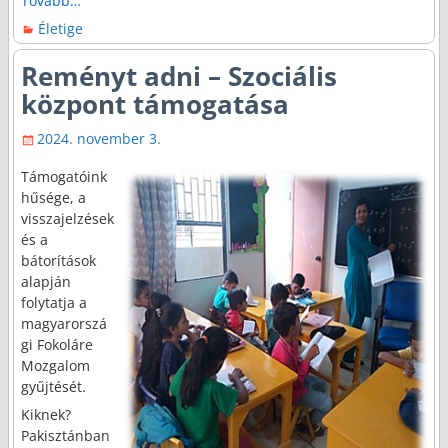
Tovább…
Életige
Reményt adni – Szociális
központ támogatása
2024. november 3.
Támogatóink
hűsége, a
visszajelzések
és a
bátorítások
alapján
folytatja a
magyarorszá
gi Fokoláre
Mozgalom
gyűjtését.
Kiknek?
Pakisztánban