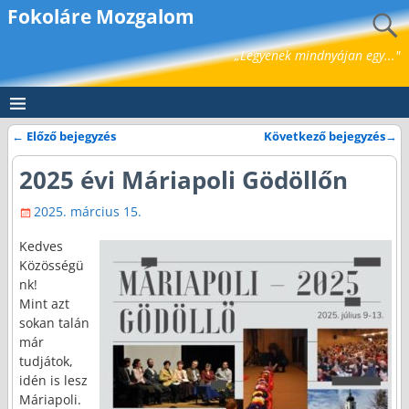
Fokoláre Mozgalom
„Legyenek mindnyájan egy..."
←
Előző bejegyzés
Következő bejegyzés
→
Bejegyzés navigáció
2025 évi Máriapoli Gödöllőn
2025. március 15.
Kedves
Közösségü
nk!
Mint azt
sokan talán
már
tudjátok,
idén is lesz
Máriapoli.