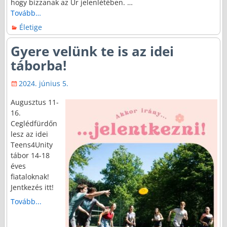
hogy bízzanak az Úr jelenlétében.
…
Tovább…
Életige
Gyere velünk te is az idei
táborba!
2024. június 5.
Augusztus 11-
16.
Ceglédfürdőn
lesz az idei
Teens4Unity
tábor 14-18
éves
fiataloknak!
Jentkezés itt!
Tovább...