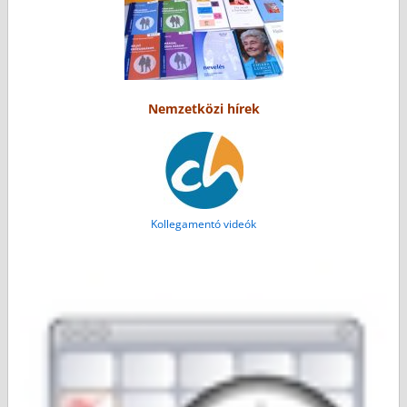
Nemzetközi hírek
Kollegamentó videók