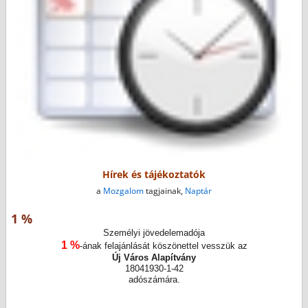
Hírek és tájékoztatók
a
Mozgalom
tagjainak,
Naptár
1 %
Személyi jövedelemadója
1 %
-ának felajánlását köszönettel vesszük az
Új Város Alapítvány
18041930-1-42
adószámára.