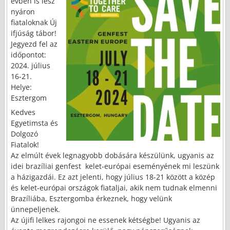
évben is lesz
nyáron
fiataloknak Új
ifjúság tábor!
Jegyezd fel az
időpontot:
2024. július
16-21.
Helye:
Esztergom
Kedves
Egyetimsta és
Dolgozó
Fiatalok!
Az elmúlt évek legnagyobb dobására készülünk, ugyanis az
idei brazíliai genfest kelet-európai eseményének mi leszünk
a házigazdái. Ez azt jelenti, hogy július 18-21 között a közép
és kelet-európai országok fiataljai, akik nem tudnak elmenni
Brazíliába, Esztergomba érkeznek, hogy velünk
ünnepeljenek.
Az újifi lelkes rajongoi ne essenek kétségbe! Ugyanis az