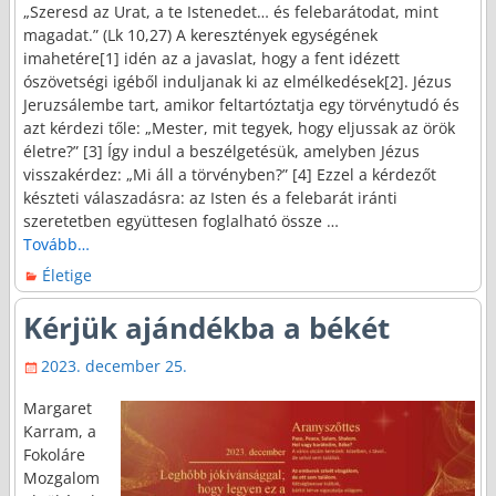
„Szeresd az Urat, a te Istenedet… és felebarátodat, mint
magadat.” (Lk 10,27) A keresztények egységének
imahetére[1] idén az a javaslat, hogy a fent idézett
ószövetségi igéből induljanak ki az elmélkedések[2]. Jézus
Jeruzsálembe tart, amikor feltartóztatja egy törvénytudó és
azt kérdezi tőle: „Mester, mit tegyek, hogy eljussak az örök
életre?” [3] Így indul a beszélgetésük, amelyben Jézus
visszakérdez: „Mi áll a törvényben?” [4] Ezzel a kérdezőt
készteti válaszadásra: az Isten és a felebarát iránti
szeretetben együttesen foglalható össze
…
Tovább…
Életige
Kérjük ajándékba a békét
2023. december 25.
Margaret
Karram, a
Fokoláre
Mozgalom