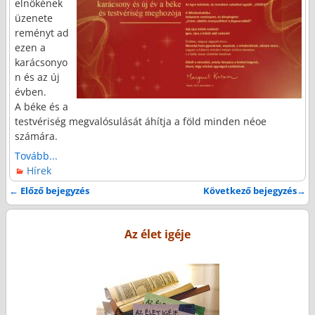
elnökének
üzenete
reményt ad
ezen a
karácsonyo
n és az új
évben.
A béke és a
testvériség megvalósulását áhítja a föld minden néoe
számára.
Tovább...
Hírek
←
Előző bejegyzés
Következő bejegyzés
→
Bejegyzés navigáció
Az élet igéje