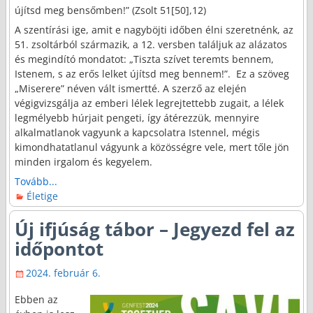
újítsd meg bensőmben!” (Zsolt 51[50],12)
A szentírási ige, amit e nagyböjti időben élni szeretnénk, az
51. zsoltárból származik, a 12. versben találjuk az alázatos
és megindító mondatot: „Tiszta szívet teremts bennem,
Istenem, s az erős lelket újítsd meg bennem!”. Ez a szöveg
„Miserere” néven vált ismertté. A szerző az elején
végigvizsgálja az emberi lélek legrejtettebb zugait, a lélek
legmélyebb húrjait pengeti, így átérezzük, mennyire
alkalmatlanok vagyunk a kapcsolatra Istennel, mégis
kimondhatatlanul vágyunk a közösségre vele, mert tőle jön
minden irgalom és kegyelem.
Tovább...
Életige
Új ifjúság tábor – Jegyezd fel az
időpontot
2024. február 6.
Ebben az