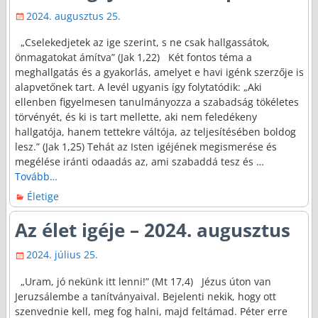
2024. augusztus 25.
„Cselekedjetek az ige szerint, s ne csak hallgassátok,
önmagatokat ámítva” (Jak 1,22) Két fontos téma a
meghallgatás és a gyakorlás, amelyet e havi igénk szerzője is
alapvetőnek tart. A levél ugyanis így folytatódik: „Aki
ellenben figyelmesen tanulmányozza a szabadság tökéletes
törvényét, és ki is tart mellette, aki nem feledékeny
hallgatója, hanem tettekre váltója, az teljesítésében boldog
lesz.” (Jak 1,25) Tehát az Isten igéjének megismerése és
megélése iránti odaadás az, ami szabaddá tesz és
…
Tovább…
Életige
Az élet igéje – 2024. augusztus
2024. július 25.
„Uram, jó nekünk itt lenni!” (Mt 17,4) Jézus úton van
Jeruzsálembe a tanítványaival. Bejelenti nekik, hogy ott
szenvednie kell, meg fog halni, majd feltámad. Péter erre