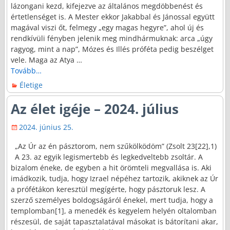
lázongani kezd, kifejezve az általános megdöbbenést és
értetlenséget is. A Mester ekkor Jakabbal és Jánossal együtt
magával viszi őt, felmegy „egy magas hegyre”, ahol új és
rendkívüli fényben jelenik meg mindhármuknak: arca „úgy
ragyog, mint a nap”, Mózes és Illés próféta pedig beszélget
vele. Maga az Atya
…
Tovább…
Életige
Az élet igéje – 2024. július
2024. június 25.
„Az Úr az én pásztorom, nem szűkölködöm” (Zsolt 23[22],1)
A 23. az egyik legismertebb és legkedveltebb zsoltár. A
bizalom éneke, de egyben a hit örömteli megvallása is. Aki
imádkozik, tudja, hogy Izrael népéhez tartozik, akiknek az Úr
a prófétákon keresztül megígérte, hogy pásztoruk lesz. A
szerző személyes boldogságáról énekel, mert tudja, hogy a
templomban[1], a menedék és kegyelem helyén oltalomban
részesül, de saját tapasztalatával másokat is bátorítani akar,