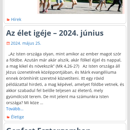
Hírek
Az élet igéje – 2024. június
2024. május 25.
„Az Isten országa olyan, mint amikor az ember magot szór
a földbe. Azután már akár alszik, akár fölkel éjjel és nappal,
a mag kikel és növekszik” (Mk 4,26-27) Az Isten országa áll
Jézus üzenetének középpontjában, és Márk evangéliuma
ennek örömhírét szeretné közvetíteni. Itt egy rövid
példázattal hirdeti, a mag képével, amelyet földbe vetnek, és
akkor szabadul fel belőle teljesen az életerő, mely
gyümölcsöt terem. De mit jelent ma számunkra Isten
országa? Mi köze
…
Tovább…
Életige