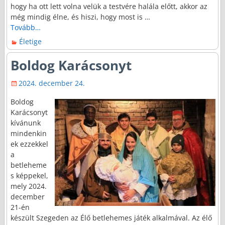
hogy ha ott lett volna velük a testvére halála előtt, akkor az
még mindig élne, és hiszi, hogy most is
…
Tovább…
Életige
Boldog Karácsonyt
2024. december 24.
Boldog
Karácsonyt
kívánunk
mindenkin
ek ezzekkel
a
betleheme
s képpekel,
mely 2024.
december
21-én
készült Szegeden az Élő betlehemes játék alkalmával. Az élő