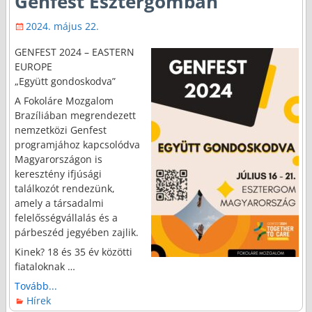
Genfest Esztergomban
2024. május 22.
GENFEST 2024 – EASTERN
EUROPE
„Együtt gondoskodva”
A Fokoláre Mozgalom
Brazíliában megrendezett
nemzetközi Genfest
programjához kapcsolódva
Magyarországon is
keresztény ifjúsági
találkozót rendezünk,
amely a társadalmi
felelősségvállalás és a
párbeszéd jegyében zajlik.
Kinek? 18 és 35 év közötti
fiataloknak …
Tovább...
Hírek