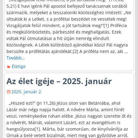
5,21) E havi igénk Pál apostol befejező tanácsainak sorából
származik, melyeket a tesszaloniki közösséghez intézett: „Ne
oltsátok ki a Lelket, s a prófétai beszédet ne vessétek meg!
Vizsgáljatok felül mindent, a jót tartsátok meg!”[1] Prófécia
és megkülönböztetés, párbeszéd és meghallgatás. Ezek
voltak Pál útmutatásai a hit útján nemrég elindult
közösségnek. A Lélek különböző ajándékai közül Pál nagyra
becsülte a prófétálás ajándékát.[2] A próféta nem az, aki
…
Tovább…
Életige
Az élet igéje – 2025. január
2025. január 2.
„Hiszed ezt?” (Jn 11,26) Jézus úton van Betániába, ahol
Lázár már négy napja halott. A nővére Márta, amint hírét
veszi, reménykedve rohan elébe. Jézus nagyon szerette őt és
a nővérét, Máriát, valamint Lázárt, ezt az evangélium is
hangsúlyozza[1]. Márta, bár szomorúan, de kinyilvánítja az
Úrnak a belé vetett bizalmát, mert meg van győződve arról,