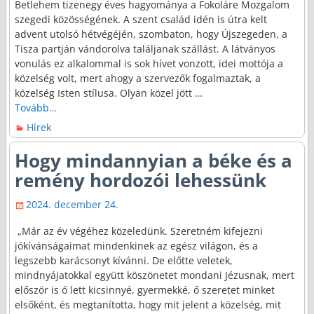
Betlehem tizenegy éves hagyománya a Fokoláre Mozgalom
szegedi közösségének. A szent család idén is útra kelt
advent utolsó hétvégéjén, szombaton, hogy Újszegeden, a
Tisza partján vándorolva találjanak szállást. A látványos
vonulás ez alkalommal is sok hívet vonzott, idei mottója a
közelség volt, mert ahogy a szervezők fogalmaztak, a
közelség Isten stílusa. Olyan közel jött
…
Tovább…
Hírek
Hogy mindannyian a béke és a
remény hordozói lehessünk
2024. december 24.
„Már az év végéhez közeledünk. Szeretném kifejezni
jókívánságaimat mindenkinek az egész világon, és a
legszebb karácsonyt kívánni. De előtte veletek,
mindnyájatokkal együtt köszönetet mondani Jézusnak, mert
először is ő lett kicsinnyé, gyermekké, ő szeretet minket
elsőként, és megtanította, hogy mit jelent a közelség, mit