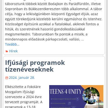
táboroztunk többek között Bodajkon és Parádfürdőn, illetve
Sopronban és Bükkszentkereszten több alkalommal. A tábor
célja, hogy a lelkiségünkben központi Egységet éljük, azaz
együtt törekedjünk közelebb kerülni egymáshoz és Istenhez.
Közösséget építsünk azokkal a fiatalokkal, akiknek fontos a
hitük, és szeretnének hasonló gondolkodásúakkal
megismerkedni. Táborunkban fix pontok a misék, a
mindennapos előadások párkapcsolati, vallási,
…
Tovább…
Hírek
Ifjúsági programok
tizenéveseknek
2024. január 28.
Elkészítette a Fokoláre
Mozgalom ifjúsági
szervezete a 2024 évre
tervezett programját. A
programok a 13-18