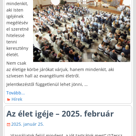
mindenkit,
aki Isten
igéjének
megélésév
el szeretné
hitelessé
tenni
keresztény
életét.
Nem csak
az életige körbe járókat várjuk, hanem mindenkit, aki
szívesen hall az evangéliumi életről.
Jelentkezéstől függetlenül lehet jönni, …
Tovább...
Hírek
Az élet igéje – 2025. február
2025. január 25.
„Vizsgáljatok felül mindent, a jót tartsátok meg!” (1Tessz