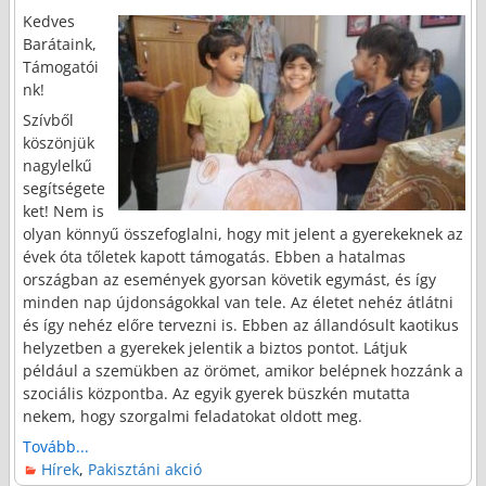
Kedves
Barátaink,
Támogatói
nk!
Szívből
köszönjük
nagylelkű
segítségete
ket! Nem is
olyan könnyű összefoglalni, hogy mit jelent a gyerekeknek az
évek óta tőletek kapott támogatás. Ebben a hatalmas
országban az események gyorsan követik egymást, és így
minden nap újdonságokkal van tele. Az életet nehéz átlátni
és így nehéz előre tervezni is. Ebben az állandósult kaotikus
helyzetben a gyerekek jelentik a biztos pontot. Látjuk
például a szemükben az örömet, amikor belépnek hozzánk a
szociális központba. Az egyik gyerek büszkén mutatta
nekem, hogy szorgalmi feladatokat oldott meg.
Tovább...
Hírek
,
Pakisztáni akció