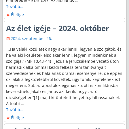
emberek közé tartozik. Az általános
…
Tovább…
Életige
Az élet igéje – 2024. október
2024. szeptember 26.
„Ha valaki közületek nagy akar lenni, legyen a szolgátok, és
ha valaki közületek első akar lenni, legyen mindenkinek a
szolgája.” (Mk 10,43-44) Jézus a Jeruzsálembe vezető úton
harmadik alkalommal kezdi felkészíteni tanítványait
szenvedésének és halálának drámai eseményeire, de éppen
ők, akik a legközelebbről követték, úgy tűnik, képtelenek ezt
megérteni. Sőt, az apostolok egymás között is konfliktusba
keverednek: Jakab és János azt kérik, hogy „az ő
dicsőségében”[1] majd kitüntetett helyet foglalhassanak el.
A többi
…
Tovább…
Életige