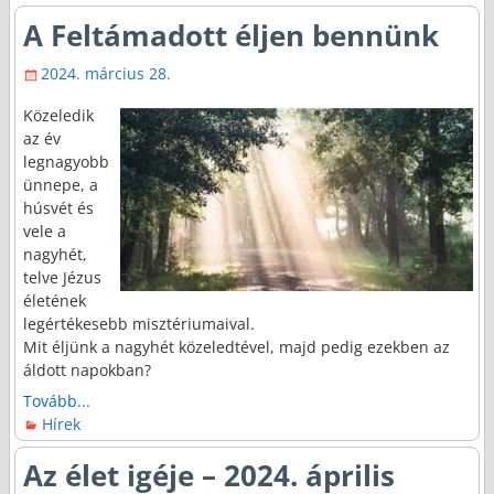
A Feltámadott éljen bennünk
2024. március 28.
Közeledik
az év
legnagyobb
ünnepe, a
húsvét és
vele a
nagyhét,
telve Jézus
életének
legértékesebb misztériumaival.
Mit éljünk a nagyhét közeledtével, majd pedig ezekben az
áldott napokban?
Tovább...
Hírek
Az élet igéje – 2024. április