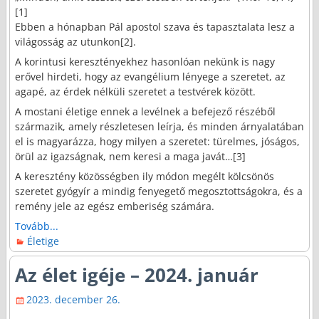
[1]
Ebben a hónapban Pál apostol szava és tapasztalata lesz a
világosság az utunkon[2].
A korintusi keresztényekhez hasonlóan nekünk is nagy
erővel hirdeti, hogy az evangélium lényege a szeretet, az
agapé, az érdek nélküli szeretet a testvérek között.
A mostani életige ennek a levélnek a befejező részéből
származik, amely részletesen leírja, és minden árnyalatában
el is magyarázza, hogy milyen a szeretet: türelmes, jóságos,
örül az igazságnak, nem keresi a maga javát…[3]
A keresztény közösségben ily módon megélt kölcsönös
szeretet gyógyír a mindig fenyegető megosztottságokra, és a
remény jele az egész emberiség számára.
Tovább...
Életige
Az élet igéje – 2024. január
2023. december 26.