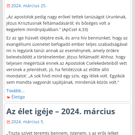
2024. március 25.
„Az apostolok pedig nagy erővel tettek tanúságot Urunknak,
Jézus Krisztusnak feltámadásáról; és bőséges volt a
kegyelem mindnyájukban.” (ApCsel 4,33)
Ez az ige húsvét idejére esik, és arra hív bennünket, hogy az
evangéliumi üzenetet befogadó ember teljes szabadságával
mi is legyünk tanúi annak az eseménynek, amely örökre
belevésődött a történelembe: Jézus feltámadt! Ahhoz, hogy
teljesen megértsük ennek az Apostolok Cselekedeteiből vett
versnek a jelentését, jó, ha felidézzük az előtte álló
mondatot: „A sok hívő mind egy szív, egy lélek volt. Egyikük
sem mondta vagyonát sajátjának, mindenük közös volt.”
Tovább...
Életige
Az élet igéje – 2024. március
2024. március 5.
„Tiszta szívet teremts bennem, Istenem, s az erős lelket