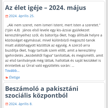
Az élet igéje – 2024. május
2024. április 25.
„Aki nem szeret, nem ismeri Istent, mert Isten a szeretet.”
(1Ján 4,8) János első levele egy kis-ázsiai gyülekezet
keresztényeihez szól, és bátorítja őket, hogy állítsák helyre a
közösséget egymással, mivel különböző megosztó tanok
miatt alábbhagyott közöttük az egység. A szerző arra
buzdítja őket, hogy tartsák szem előtt, amit a keresztény
igehirdetés „kezdetétől fogva” tanítottak, és megismétli, amit
az első tanítványok még láttak, hallottak és saját kezükkel is
érintettek az Úrral való együttélés során:
…
Tovább…
Életige
Beszámoló a pakisztáni
szociális központból
2024. április 8.