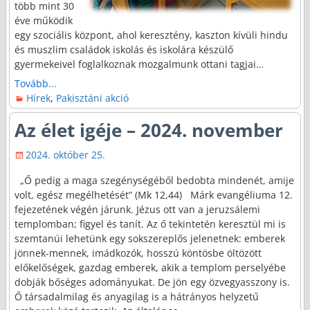
több mint 30
éve működik
egy szociális központ, ahol keresztény, kaszton kívüli hindu
és muszlim családok iskolás és iskolára készülő
gyermekeivel foglalkoznak mozgalmunk ottani tagjai…
Tovább...
Hírek
,
Pakisztáni akció
Az élet igéje – 2024. november
2024. október 25.
„Ő pedig a maga szegénységéből bedobta mindenét, amije
volt, egész megélhetését” (Mk 12,44) Márk evangéliuma 12.
fejezetének végén járunk. Jézus ott van a jeruzsálemi
templomban; figyel és tanít. Az ő tekintetén keresztül mi is
szemtanúi lehetünk egy sokszereplős jelenetnek: emberek
jönnek-mennek, imádkozók, hosszú köntösbe öltözött
előkelőségek, gazdag emberek, akik a templom perselyébe
dobják bőséges adományukat. De jön egy özvegyasszony is.
Ő társadalmilag és anyagilag is a hátrányos helyzetű