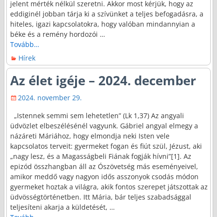
jelent mérték nélkül szeretni. Akkor most kérjük, hogy az
eddiginél jobban tárja ki a szívünket a teljes befogadásra, a
hiteles, igazi kapcsolatokra, hogy valóban mindannyian a
béke és a remény hordozói
…
Tovább…
Hírek
Az élet igéje – 2024. december
2024. november 29.
„Istennek semmi sem lehetetlen” (Lk 1,37) Az angyali
üdvözlet elbeszélésénél vagyunk. Gábriel angyal elmegy a
názáreti Máriához, hogy elmondja neki Isten vele
kapcsolatos terveit: gyermeket fogan és fiút szül, Jézust, aki
„nagy lesz, és a Magasságbeli Fiának fogják hívni”[1]. Az
epizód összhangban áll az Ószövetség más eseményeivel,
amikor meddő vagy nagyon idős asszonyok csodás módon
gyermeket hoztak a világra, akik fontos szerepet játszottak az
üdvösségtörténetben. Itt Mária, bár teljes szabadsággal
teljesíteni akarja a küldetését,
…