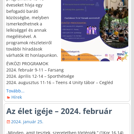
éveseket hívja egy
befogadó baráti
közösségbe, melyben
ismerkedhetnek a
lelkiséggel és annak
megélésével. A
programok részleteiről
további híradások
várhatók itt honlapunkon.
ÉVKÖZI PROGRAMOK
2024. február 9-11 – Farsang
2024. április 12-14 – Sporthétvége
2024. augusztus 11-16 – Teens 4 Unity tábor – Cegléd
Tovább...
Hírek
Az élet igéje – 2024. február
2024. január 25.
„Minden, amit tesztek, szeretetben történjék.” (1Kor 16,14)