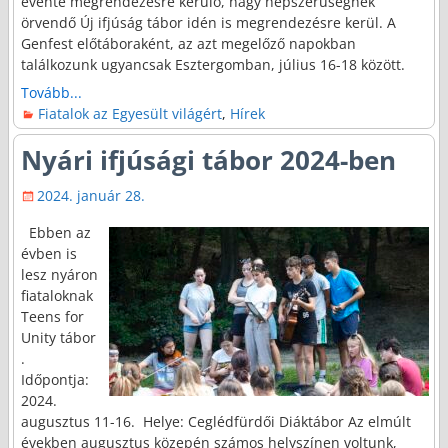
évente megrendezésre kerülő, nagy népszerűségnek
örvendő Új ifjúság tábor idén is megrendezésre kerül. A
Genfest előtáboraként, az azt megelőző napokban
találkozunk ugyancsak Esztergomban, július 16-18 között.
Tovább...
Fiatalok az Egyesült világért
,
Hírek
Nyári ifjúsági tábor 2024-ben
2024. január 28.
Ebben az
évben is
lesz nyáron
fiataloknak
Teens for
Unity tábor
.
Időpontja:
2024.
augusztus 11-16. Helye: Ceglédfürdői Diáktábor Az elmúlt
években augusztus közepén számos helyszínen voltunk,