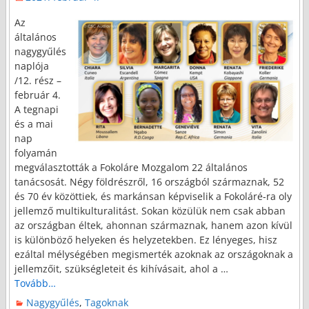
Az
általános
nagygyűlés
naplója
/12. rész –
február 4.
A tegnapi
és a mai
nap
folyamán
megválasztották a Fokoláre Mozgalom 22 általános
tanácsosát. Négy földrészről, 16 országból származnak, 52
és 70 év közöttiek, és markánsan képviselik a Fokoláré-ra oly
jellemző multikulturalitást. Sokan közülük nem csak abban
az országban éltek, ahonnan származnak, hanem azon kívül
is különböző helyeken és helyzetekben. Ez lényeges, hisz
ezáltal mélységében megismerték azoknak az országoknak a
jellemzőit, szükségleteit és kihívásait, ahol a
…
Tovább…
Nagygyűlés
,
Tagoknak