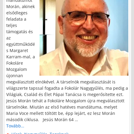
mandátumot
Morán, akinek
elsődleges
feladata a
teljes
támogatás és
az
együttműködé
s Margaret
Karram-mal, a
Fokoláre
Mozgalom
újonnan
megválasztott elnökével. A társelnök megválasztását is
világszerte tapssal fogadta a Fokolár Nagygyűlés, ma pedig a
Világiak, Család és Élet Pápai Tanácsa is megerősítette ezt.
Jesús Morán tehát a Fokoláre Mozgalom újra megválasztott
társelnöke. Miután az első hatéves mandátuma, melyet
Maria Voce mellett töltött be, épp lejárt, ez lesz Morán
második ciklusa. Jesús Morán 64
…
Tovább…