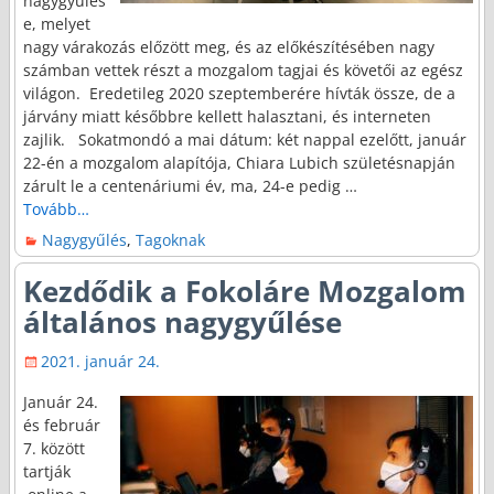
nagygyűlés
e, melyet
nagy várakozás előzött meg, és az előkészítésében nagy
számban vettek részt a mozgalom tagjai és követői az egész
világon. Eredetileg 2020 szeptemberére hívták össze, de a
járvány miatt későbbre kellett halasztani, és interneten
zajlik. Sokatmondó a mai dátum: két nappal ezelőtt, január
22-én a mozgalom alapítója, Chiara Lubich születésnapján
zárult le a centenáriumi év, ma, 24-e pedig
…
Tovább…
Nagygyűlés
,
Tagoknak
Kezdődik a Fokoláre Mozgalom
általános nagygyűlése
2021. január 24.
Január 24.
és február
7. között
tartják