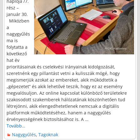
naplója /7.
rész –
január 30.
Miközben
a
nagygyűlés
ma is
folytatta a
következő
hat év
prioritásainak és cselekvési irányainak kidolgozását,
szeretnénk egy pillantást vetni a kulisszák mögé, hogy
megismerjük azokat az embereket, akik működtetik a
„gépezetet” és akik lehetővé teszik, hogy ez az esemény
megvalósuljon. Az online kapcsolat különböző területekre
szakosodott szakemberek hálózatának köszönhetően tud
létrejönni, akik elengedhetetlenek nemcsak a digitális
platformok működtetéséhez, hanem a nagygyűlés
érvényességének biztosításához is. A
…
Tovább…
Nagygyűlés
,
Tagoknak