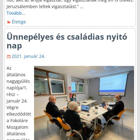
Jeruzsálemben leltek vigasztalást.”
…
Tovább…
Életige
Ünnepélyes és családias nyitó
nap
2021. január 24.
Az
általános
nagygyűlés
naplója/1.
rész –
január 24.
Végre
elkezdődött
a Fokoláre
Mozgalom
általános