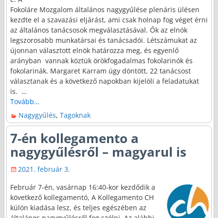
Fokoláre Mozgalom általános nagygyűlése plenáris ülésen
kezdte el a szavazási eljárást, ami csak holnap fog véget érni
az általános tanácsosok megválasztásával. Ők az elnök
legszorosabb munkatársai és tanácsadói. Létszámukat az
újonnan választott elnök határozza meg, és egyenlő
arányban vannak köztük örökfogadalmas fokolarinók és
fokolarinák. Margaret Karram úgy döntött, 22 tanácsost
választanak és a következő napokban kijelöli a feladatukat
is.
…
Tovább…
Nagygyűlés
,
Tagoknak
7-én kollegamento a
nagygyűlésről – magyarul is
2021. február 3.
Február 7-én, vasárnap 16:40-kor kezdődik a
következő kollegamentó, A Kollegamento CH
külön kiadása lesz, és teljes egészében az
általános nagygyűlésről fog szólni. Az alábbi