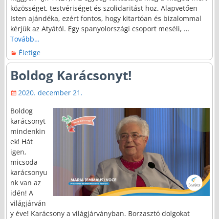
közösséget, testvériséget és szolidaritást hoz. Alapvetően
Isten ajándéka, ezért fontos, hogy kitartóan és bizalommal
kérjük az Atyától. Egy spanyolországi csoport meséli,
…
Tovább…
Életige
Boldog Karácsonyt!
2020. december 21.
Boldog
karácsonyt
mindenkin
ek! Hát
igen,
micsoda
karácsonyu
nk van az
idén! A
világjárván
y éve! Karácsony a világjárványban. Borzasztó dolgokat