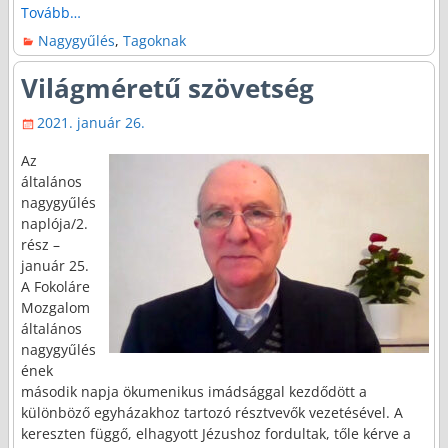
Tovább…
Nagygyűlés
,
Tagoknak
Világméretű szövetség
2021. január 26.
Az
általános
nagygyűlés
naplója/2.
rész –
január 25.
A Fokoláre
Mozgalom
általános
nagygyűlés
ének
második napja ökumenikus imádsággal kezdődött a
különböző egyházakhoz tartozó résztvevők vezetésével. A
kereszten függő, elhagyott Jézushoz fordultak, tőle kérve a