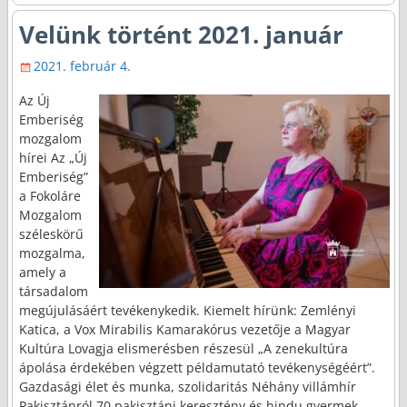
Velünk történt 2021. január
2021. február 4.
Az Új
Emberiség
mozgalom
hírei Az „Új
Emberiség”
a Fokoláre
Mozgalom
széleskörű
mozgalma,
amely a
társadalom
megújulásáért tevékenykedik. Kiemelt hírünk: Zemlényi
Katica, a Vox Mirabilis Kamarakórus vezetője a Magyar
Kultúra Lovagja elismerésben részesül „A zenekultúra
ápolása érdekében végzett példamutató tevékenységéért”.
Gazdasági élet és munka, szolidaritás Néhány villámhír
Pakisztánról 70 pakisztáni keresztény és hindu gyermek