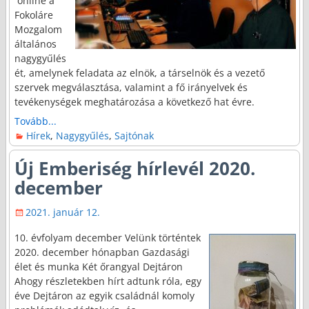
online a
Fokoláre
Mozgalom
általános
nagygyűlés
ét, amelynek feladata az elnök, a társelnök és a vezető
szervek megválasztása, valamint a fő irányelvek és
tevékenységek meghatározása a következő hat évre.
Tovább...
Hírek
,
Nagygyűlés
,
Sajtónak
Új Emberiség hírlevél 2020.
december
2021. január 12.
10. évfolyam december Velünk történtek
2020. december hónapban Gazdasági
élet és munka Két őrangyal Dejtáron
Ahogy részletekben hírt adtunk róla, egy
éve Dejtáron az egyik családnál komoly