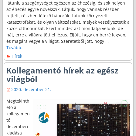
látunk, a szegénységet egészen az éhezésig, és sok helyen
az éhezés egyre növekszik. Látjuk, hogy vannak részben
rejtett, részben létező háborúk. Látunk környezeti
katasztrófákat, és olyan változásokat, melyek veszélyeztetik a
közös otthonunkat. Ezért mindez azt mondatja velünk: de
hát, erre a világra jött el Jézus. Eljött, hogy emberré legyen,
és magára vegye a világot. Szeretetből jött, hogy
…
Tovább…
Hírek
Kollegamentó hírek az egész
világból
2020. december 21.
Megtekinth
ető a
kollegamen
tó
decemberi
kiadása