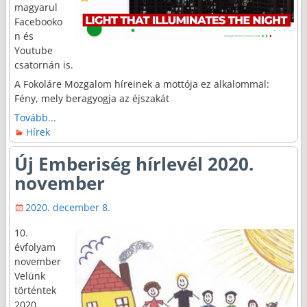
magyarul
Facebooko
n és
Youtube
csatornán is.
A Fokoláre Mozgalom híreinek a mottója ez alkalommal:
Fény, mely beragyogja az éjszakát
Tovább...
Hírek
Új Emberiség hírlevél 2020.
november
2020. december 8.
10.
évfolyam
november
Velünk
történtek
2020.