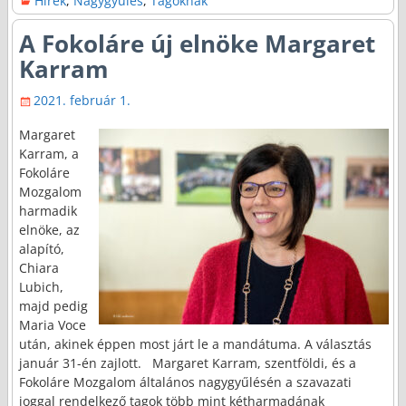
Hírek
,
Nagygyűlés
,
Tagoknak
A Fokoláre új elnöke Margaret
Karram
2021. február 1.
Margaret
Karram, a
Fokoláre
Mozgalom
harmadik
elnöke, az
alapító,
Chiara
Lubich,
majd pedig
Maria Voce
után, akinek éppen most járt le a mandátuma. A választás
január 31-én zajlott. Margaret Karram, szentföldi, és a
Fokoláre Mozgalom általános nagygyűlésén a szavazati
joggal rendelkező tagok több mint kétharmadának