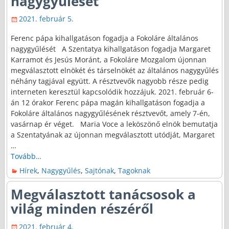
nagygyűlését
2021. február 5.
Ferenc pápa kihallgatáson fogadja a Fokoláre általános
nagygyűlését A Szentatya kihallgatáson fogadja Margaret
Karramot és Jesús Moránt, a Fokoláre Mozgalom újonnan
megválasztott elnökét és társelnökét az általános nagygyűlés
néhány tagjával együtt. A résztvevők nagyobb része pedig
interneten keresztül kapcsolódik hozzájuk. 2021. február 6-
án 12 órakor Ferenc pápa magán kihallgatáson fogadja a
Fokoláre általános nagygyűlésének résztvevőt, amely 7-én,
vasárnap ér véget. Maria Voce a leköszönő elnök bemutatja
a Szentatyának az újonnan megválasztott utódját, Margaret
…
Tovább…
Hírek
,
Nagygyűlés
,
Sajtónak
,
Tagoknak
Megválasztott tanácsosok a
világ minden részéről
2021. február 4.