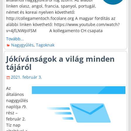
linken olasz, angol, francia, spanyol, portugál,
német és koreai nyelven követhető:
http://collegamentoch.focolare.org A magyar fordítás az
alábbi linken követhető: https://www.youtube.com/watch?
v=4jfLNWpiFSM A kollegamento CH csapata
Tovább...
Nagygyűlés
,
Tagoknak
Jókívánságok a világ minden
tájáról
2021. február 3.
Az
általános
nagygyűlés
naplója /9.
rész –
február 2.
Tíz nap