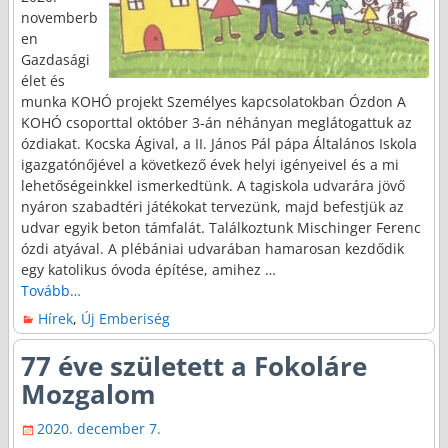
novemberb
en
Gazdasági
élet és
munka KOHÓ projekt Személyes kapcsolatokban Ózdon A
KOHÓ csoporttal október 3-án néhányan meglátogattuk az
ózdiakat. Kocska Ágival, a II. János Pál pápa Általános Iskola
igazgatónőjével a következő évek helyi igényeivel és a mi
lehetőségeinkkel ismerkedtünk. A tagiskola udvarára jövő
nyáron szabadtéri játékokat tervezünk, majd befestjük az
udvar egyik beton támfalát. Találkoztunk Mischinger Ferenc
ózdi atyával. A plébániai udvarában hamarosan kezdődik
egy katolikus óvoda építése, amihez
…
Tovább…
Hírek
,
Új Emberiség
77 éve született a Fokoláre
Mozgalom
2020. december 7.