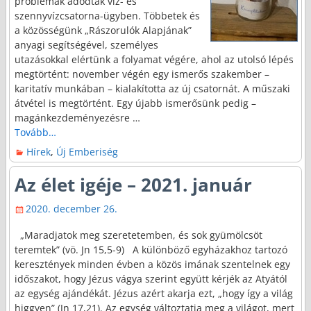
problémák adódtak víz- és
szennyvízcsatorna-ügyben. Többetek és
a közösségünk „Rászorulók Alapjának”
anyagi segítségével, személyes
utazásokkal elértünk a folyamat végére, ahol az utolsó lépés
megtörtént: november végén egy ismerős szakember –
karitatív munkában – kialakította az új csatornát. A műszaki
átvétel is megtörtént. Egy újabb ismerősünk pedig –
magánkezdeményezésre
…
Tovább…
Hírek
,
Új Emberiség
Az élet igéje – 2021. január
2020. december 26.
„Maradjatok meg szeretetemben, és sok gyümölcsöt
teremtek” (vö. Jn 15,5-9) A különböző egyházakhoz tartozó
keresztények minden évben a közös imának szentelnek egy
időszakot, hogy Jézus vágya szerint együtt kérjék az Atyától
az egység ajándékát. Jézus azért akarja ezt, „hogy így a világ
higgyen” (Jn 17,21). Az egység változtatja meg a világot, mert