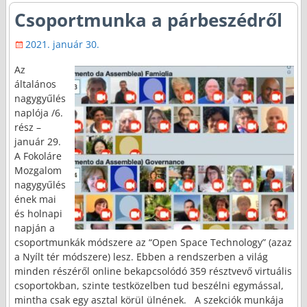
Csoportmunka a párbeszédről
2021. január 30.
Az
általános
nagygyűlés
naplója /6.
rész –
január 29.
A Fokoláre
Mozgalom
nagygyűlés
ének mai
és holnapi
napján a
csoportmunkák módszere az “Open Space Technology” (azaz
a Nyílt tér módszere) lesz. Ebben a rendszerben a világ
minden részéről online bekapcsolódó 359 résztvevő virtuális
csoportokban, szinte testközelben tud beszélni egymással,
mintha csak egy asztal körül ülnének. A szekciók munkája