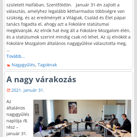
született Haifában, Szentföldön. Január 31-én zajlott a
választás, amelyhez legalább kétharmados többségre van
szükség, és az eredményét a Világiak, Család és Élet pápai
tanács fogadta el, ahogy azt a Fokoláre statútumai
megkívánják. Az elnök hat évig áll a Fokoláre Mozgalom élén,
és a statútumok szerint mindig csak nő lehet. Az új elnököt a
Fokoláre Mozgalom általános nagygyűlése választotta meg,
…
Tovább…
Nagygyűlés
,
Tagoknak
A nagy várakozás
2021. január 31.
Az
általános
nagygyűlés
naplója /8.
rész –
január 31.