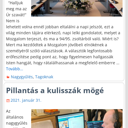
“Halljuk
meg ma az
Úr szavát!”
Nem is
lehetett volna ennél jobban eltalálni a napi jelszót, ezt a
világ minden tájára elérkező, napi lelki gondolatot, melyet a
Mozgalom terjeszt, és ma a 94/95. zsoltárból való. Miért is?
Mert ma kezdődtek a Mozgalom jövőbeli elnökének a
személyéről szóló választások. A választók legfontosabb
erőfeszítése pedig pont az, hogy figyelmesen hallgassák
Isten hangját, hogy rátalálhassanak a megfelelő emberre
…
Tovább…
Nagygyűlés
,
Tagoknak
Pillantás a kulisszák mögé
2021. január 31.
Az
általános
nagygyűlés