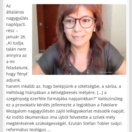
Az
általános
nagygyűlés
naplója/3.
rész –
január 26.
„Ki tudja,
talán nem
annyira az
a mi
feladatunk,
hogy ‘fényt’
adjunk,
hanem inkább az, hogy belépjünk a sötétségbe, a sárba, a
méltóság hiányában a kétségbeesés mélyére, […] a
szegénység ezerféle formájába napjainkban?” Valószínűleg
ez a provokatív kérdés jellemezte a legjobban a Fokolare
Mozgalom nagygyűlésén zajló lelkigyakorlat második napját.
Az indító ökumenikus ima újból felvetette a szívek mély
megtérésének szükségességét. Ezután Stefan Tobler svájci
református teológus
…