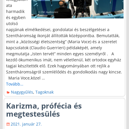
ata
harmadik
és egyben
utolsó
napjának elmélkedései, gondolatai és beszélgetései a
Szentháromság ikonját állították középpontba. Bemutatták,
mint a „közösségi életszentség” (Maria Voce) és a szeretet
kapcsolatok (Claudio Guerrieri) példaképét, amely
megmutatja „Isten tervét” minden egyes személyről . A
kezdő ökumenikus imát, nem véletlenül, két ortodox egyház
tagjai készítették elő. Ezek hagyományában ott rejlik a
Szentháromságról szemlélődés és gondolkodás nagy kincse.
Maria Voce,közel
…
Tovább…
Nagygyűlés
,
Tagoknak
Karizma, prófécia és
megtestesülés
2021. január 27.