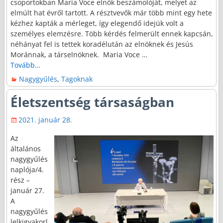
csoportokban Maria Voce elnök beszámolóját, melyet az
elmúlt hat évről tartott. A résztvevők már több mint egy hete
kézhez kapták a mérleget, így elegendő idejük volt a
személyes elemzésre. Több kérdés felmerült ennek kapcsán,
néhányat fel is tettek koradélután az elnöknek és Jesús
Moránnak, a társelnöknek. Maria Voce
…
Tovább…
Nagygyűlés
,
Tagoknak
Életszentség társaságban
2021. január 28.
Az
általános
nagygyűlés
naplója/4.
rész –
január 27.
A
nagygyűlés
lelkigyakorl