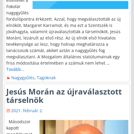
elteltével a
Fokolár
nagygyűlés
fordulópontra érkezett. Azzal, hogy megválasztották az új
elnököt, Margaret Karramot, és ma ezt a Szentszék is
jóváhagyta, valamint újraválasztották a társelnököt, Jesús
Moránt, lezárult az első rész. Az új elnök első hivatalos
tevékenysége az lesz, hogy holnap meghatározza a
tanácsosok számát, akiket aztán a nagygyűlés fog
megválasztani. A Mozgalom általános statútumainak egy
friss módosítása értelmében a számuk nem lehet
…
Tovább…
Nagygyűlés
,
Tagoknak
Jesús Morán az újraválasztott
társelnök
2021. február 2.
Másodszor
kapott