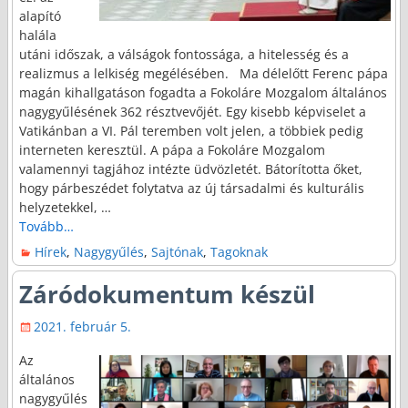
alapító
halála
utáni időszak, a válságok fontossága, a hitelesség és a
realizmus a lelkiség megélésében. Ma délelőtt Ferenc pápa
magán kihallgatáson fogadta a Fokoláre Mozgalom általános
nagygyűlésének 362 résztvevőjét. Egy kisebb képviselet a
Vatikánban a VI. Pál teremben volt jelen, a többiek pedig
interneten keresztül. A pápa a Fokoláre Mozgalom
valamennyi tagjához intézte üdvözletét. Bátorította őket,
hogy párbeszédet folytatva az új társadalmi és kulturális
helyzetekkel,
…
Tovább…
Hírek
,
Nagygyűlés
,
Sajtónak
,
Tagoknak
Záródokumentum készül
2021. február 5.
Az
általános
nagygyűlés