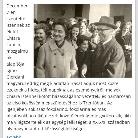
December
7-én
szentelte
Istennek az
életét
Chiara
Lubich,
mozgalmu
nk
alapítója.
Igino
Giordani
magyarul eddig még kiadatlan írását adjuk most közre
ezeknek a hideg téli napoknak az eseményeiről, melyek
Chiara Istennel kötött házasságához vezettek, és hamarosan
az első közösség megszületéséhez is Trentóban. Az
igenjében sok száz fokolarino, fokolarina és más
hivatásokban elkötelezett követőjének igenje gyökerezik, akik
ma világszerte élik az egység lelkiségét, a XX-XXI. században
oly nagyon áhított közösségi lelkiséget.
Tovább...