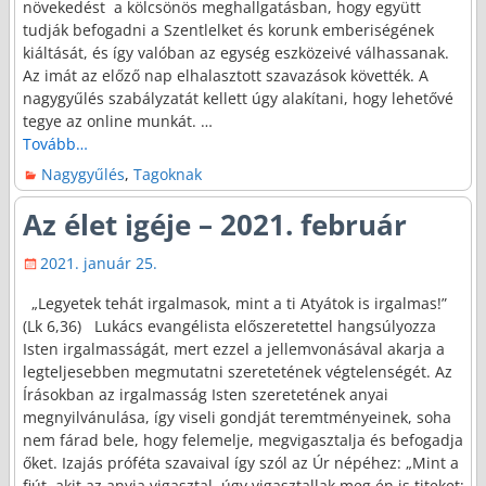
növekedést a kölcsönös meghallgatásban, hogy együtt
tudják befogadni a Szentlelket és korunk emberiségének
kiáltását, és így valóban az egység eszközeivé válhassanak.
Az imát az előző nap elhalasztott szavazások követték. A
nagygyűlés szabályzatát kellett úgy alakítani, hogy lehetővé
tegye az online munkát.
…
Tovább…
Nagygyűlés
,
Tagoknak
Az élet igéje – 2021. február
2021. január 25.
„Legyetek tehát irgalmasok, mint a ti Atyátok is irgalmas!”
(Lk 6,36) Lukács evangélista előszeretettel hangsúlyozza
Isten irgalmasságát, mert ezzel a jellemvonásával akarja a
legteljesebben megmutatni szeretetének végtelenségét. Az
Írásokban az irgalmasság Isten szeretetének anyai
megnyilvánulása, így viseli gondját teremtményeinek, soha
nem fárad bele, hogy felemelje, megvigasztalja és befogadja
őket. Izajás próféta szavaival így szól az Úr népéhez: „Mint a
fiút, akit az anyja vigasztal, úgy vigasztallak meg én is titeket;