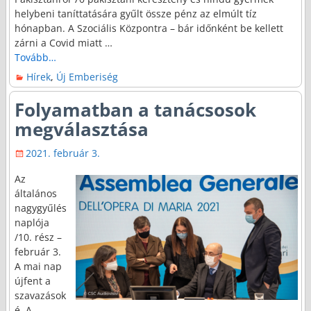
helybeni taníttatására gyűlt össze pénz az elmúlt tíz
hónapban. A Szociális Központra – bár időnként be kellett
zárni a Covid miatt
…
Tovább…
Hírek
,
Új Emberiség
Folyamatban a tanácsosok
megválasztása
2021. február 3.
Az
általános
nagygyűlés
naplója
/10. rész –
február 3.
A mai nap
újfent a
szavazások
é. A