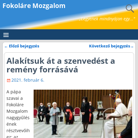
Fokoláre Mozgalom
„Legyenek mindnyájan egy..."
←
Előző bejegyzés
Következő bejegyzés
→
Bejegyzés navigáció
Alakítsuk át a szenvedést a
remény forrásává
2021. február 6.
A pápa
szavai a
Fokoláre
Mozgalom
nagygyűlés
ének
résztvevőih
ez: az