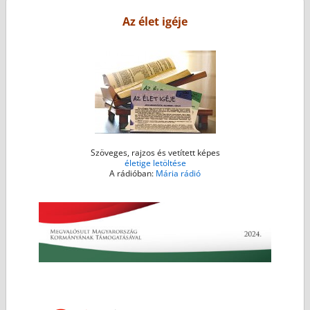
o
r
g
p
Az élet igéje
k
e
p
r
Szöveges, rajzos és vetített képes
életige letöltése
A rádióban:
Mária rádió