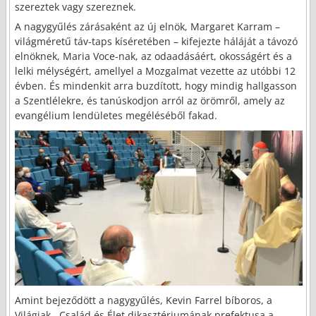
szereztek vagy szereznek.
A nagygyűlés zárásaként az új elnök, Margaret Karram –
világméretű táv-taps kíséretében – kifejezte háláját a távozó
elnöknek, Maria Voce-nak, az odaadásáért, okosságért és a
lelki mélységért, amellyel a Mozgalmat vezette az utóbbi 12
évben. És mindenkit arra buzdított, hogy mindig hallgasson
a Szentlélekre, és tanúskodjon arról az örömről, amely az
evangélium lendületes megéléséből fakad.
Amint bejeződött a nagygyűlés, Kevin Farrel bíboros, a
Világiak, Család és Élet dikasztériumának prefektusa a