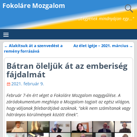
Fokoláre Mozgalom
„Legyenek mindnyájan egy..."
←
Alakítsuk át a szenvedést a
Az élet igéje – 2021. március
→
Bejegyzés navigáció
remény forrásává
Bátran öleljük át az emberiség
fájdalmát
2021. február 9.
Február 7-én ért véget a Fokoláre Mozgalom nagygyűlése. A
záródokumentum meghívja a Mozgalom tagjait az egész világon,
hogy váljanak felebarátjává azoknak, “akik nem számítanak vagy
hátrányos körülmények között élnek”.