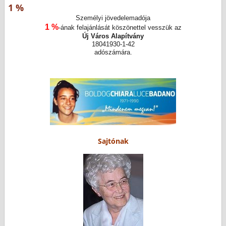
1 %
Személyi jövedelemadója
1 %
-ának felajánlását köszönettel vesszük az
Új Város Alapítvány
18041930-1-42
adószámára.
Sajtónak