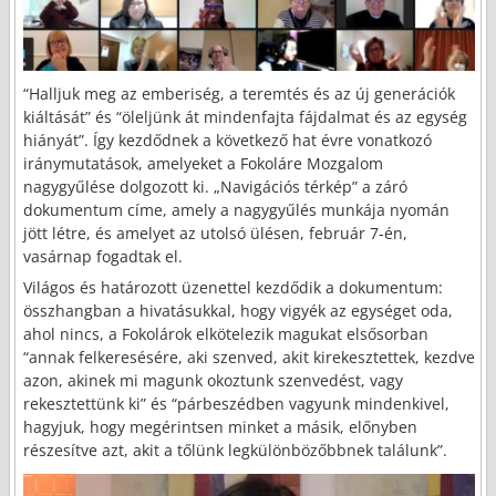
“Halljuk meg az emberiség, a teremtés és az új generációk
kiáltását” és “öleljünk át mindenfajta fájdalmat és az egység
hiányát”. Így kezdődnek a következő hat évre vonatkozó
iránymutatások, amelyeket a Fokoláre Mozgalom
nagygyűlése dolgozott ki. „Navigációs térkép” a záró
dokumentum címe, amely a nagygyűlés munkája nyomán
jött létre, és amelyet az utolsó ülésen, február 7-én,
vasárnap fogadtak el.
Világos és határozott üzenettel kezdődik a dokumentum:
összhangban a hivatásukkal, hogy vigyék az egységet oda,
ahol nincs, a Fokolárok elkötelezik magukat elsősorban
“annak felkeresésére, aki szenved, akit kirekesztettek, kezdve
azon, akinek mi magunk okoztunk szenvedést, vagy
rekesztettünk ki” és “párbeszédben vagyunk mindenkivel,
hagyjuk, hogy megérintsen minket a másik, előnyben
részesítve azt, akit a tőlünk legkülönbözőbbnek találunk”.