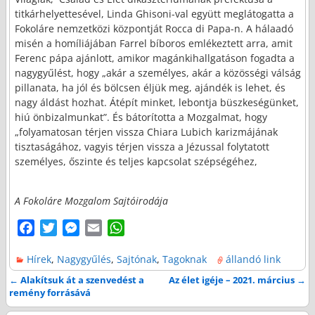
titkárhelyettesével, Linda Ghisoni-val együtt meglátogatta a
Fokoláre nemzetközi központját Rocca di Papa-n. A hálaadó
misén a homíliájában Farrel bíboros emlékeztett arra, amit
Ferenc pápa ajánlott, amikor magánkihallgatáson fogadta a
nagygyűlést, hogy „akár a személyes, akár a közösségi válság
pillanata, ha jól és bölcsen éljük meg, ajándék is lehet, és
nagy áldást hozhat. Átépít minket, lebontja büszkeségünket,
hiú önbizalmunkat”. És bátorította a Mozgalmat, hogy
„folyamatosan térjen vissza Chiara Lubich karizmájának
tisztaságához, vagyis térjen vissza a Jézussal folytatott
személyes, őszinte és teljes kapcsolat szépségéhez,
A Fokoláre Mozgalom Sajtóirodája
F
T
M
E
W
a
w
e
m
h
Hírek
,
Nagygyűlés
,
Sajtónak
,
Tagoknak
állandó link
c
i
s
a
a
e
t
s
i
t
←
Alakítsuk át a szenvedést a
Az élet igéje – 2021. március
→
Bejegyzés navigáció
remény forrásává
b
t
e
l
s
o
e
n
A