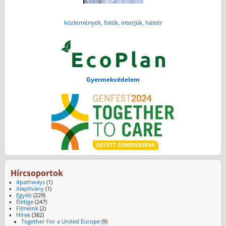
közlemények, fotók, interjúk, háttér
Gyermekvédelem
Hírcsoportok
#pathways
(1)
Alapítvány
(1)
Egyéb
(229)
Életige
(247)
Filmeink
(2)
Hírek
(382)
Together For a United Europe
(9)