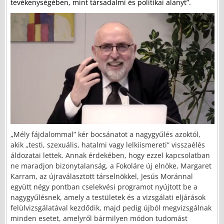
tevékenységében, mint társadalmi és politikai alanyt”.
„Mély fájdalommal” kér bocsánatot a nagygyűlés azoktól,
akik „testi, szexuális, hatalmi vagy lelkiismereti” visszaélés
áldozatai lettek. Annak érdekében, hogy ezzel kapcsolatban
ne maradjon bizonytalanság, a Fokoláre új elnöke, Margaret
Karram, az újraválasztott társelnökkel, Jesús Moránnal
együtt négy pontban cselekvési programot nyújtott be a
nagygyűlésnek, amely a testületek és a vizsgálati eljárások
felülvizsgálatával kezdődik, majd pedig újból megvizsgálnak
minden esetet, amelyről bármilyen módon tudomást