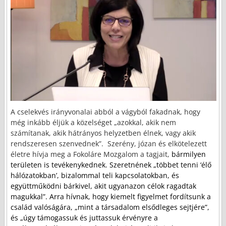
A cselekvés irányvonalai abból a vágyból fakadnak, hogy
még inkább éljük a közelséget „azokkal, akik nem
számítanak, akik hátrányos helyzetben élnek, vagy akik
rendszeresen szenvednek”. Szerény, józan és elkötelezett
életre hívja meg a Fokoláre Mozgalom a tagjait,
bármilyen
területen is tevékenykednek. Szeretnének „többet tenni ‘élő
hálózatokban’, bizalommal teli kapcsolatokban, és
együttműködni bárkivel, akit ugyanazon célok ragadtak
magukkal”. Arra hívnak, hogy kiemelt figyelmet fordítsunk a
család valóságára, „mint a társadalom elsődleges sejtjére”,
és „úgy támogassuk és juttassuk érvényre a