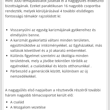
mint 3000 témajavaslatot jutattak el a nagygyűlés előkészítő
bizottságának. Ezeket paraktikusan 16 nagyobb csoportba
rendezték, melyek körüljárásával 4 további elsődleges
fontosságú témakör rajzolódott ki:
Visszanyúlni az egység karizmájának gyökereihez és
elmélyülni benne.
A karizmát gyakorlattá váltani minden területen,
együttműködve az intézményekkel, az Egyházakkal, más
vallások követőivel és a jó akaratú emberekkel.
Különös figyelmet szentelni az ökológia minden
területének, mely a jövőbe tekintően törődik az
egyénekkel, a családokkal és közös otthonunkkal .
Párbeszéd a generációk között, különösen az új
nemzedékekkel.
A nagygyűlés első napjaiban a résztvevők részéről további
három nagyobb témacsoportot került elő:
A család
A Mozgalom vezetése