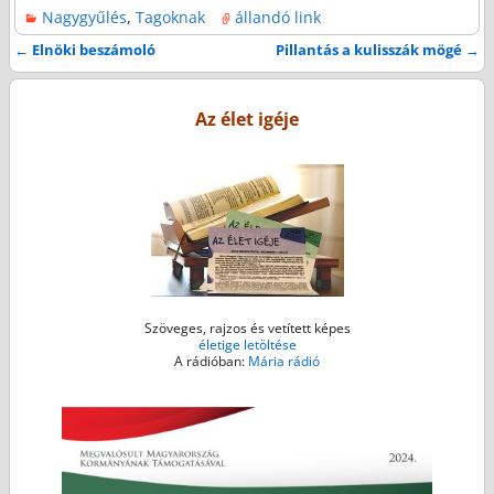
Nagygyűlés
,
Tagoknak
állandó link
c
i
s
a
a
e
t
s
i
t
←
Elnöki beszámoló
Pillantás a kulisszák mögé
→
Bejegyzés navigáció
b
t
e
l
s
o
e
n
A
Az élet igéje
o
r
g
p
k
e
p
r
Szöveges, rajzos és vetített képes
életige letöltése
A rádióban:
Mária rádió