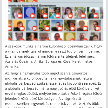
A szekciók munkája három különböző idősávban zajlik, hogy
a világ bármely tájáról mindenki részt tudjon venni benne.
Ez a három idősáv három földrajzi területnek felel meg:
Ázsia és Óceánia; Afrika, Európa és Közel Kelet, illetve
Amerika.
Az, hogy a nagygyűlés több napot szán a csoportos
munkának, a különböző témák megvitatásának, jelzi a
globális párbeszéd szükségességét és központi szerepét. Ez
a globális párbeszéd már a nagygyűlés előtt körülbelül két
évvel megkezdődött, melybe bevonták a Fokolár egész földön
jelenlévő különböző közösségeit. A világméretű
eszmecserében egyének és csoportok vettek részt, és több