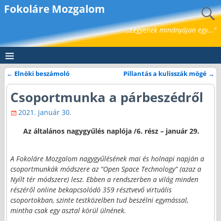
Fokoláre Mozgalom
„Legyenek mindnyájan egy..."
←
Elnöki beszámoló
Pillantás a kulisszák mögé
→
Bejegyzés navigáció
Csoportmunka a párbeszédről
2021. január 30.
Az általános nagygyűlés naplója /6. rész – január 29.
A Fokoláre Mozgalom nagygyűlésének mai és holnapi napján a
csoportmunkák módszere az “Open Space Technology” (azaz a
Nyílt tér módszere) lesz. Ebben a rendszerben a világ minden
részéről online bekapcsolódó 359 résztvevő virtuális
csoportokban, szinte testközelben tud beszélni egymással,
mintha csak egy asztal körül ülnének.