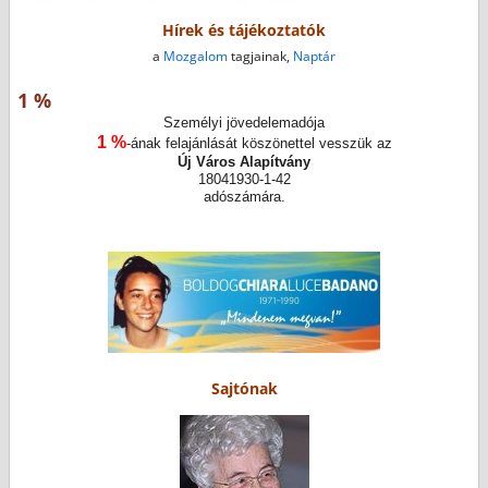
Hírek és tájékoztatók
a
Mozgalom
tagjainak,
Naptár
1 %
Személyi jövedelemadója
1 %
-ának felajánlását köszönettel vesszük az
Új Város Alapítvány
18041930-1-42
adószámára.
Sajtónak