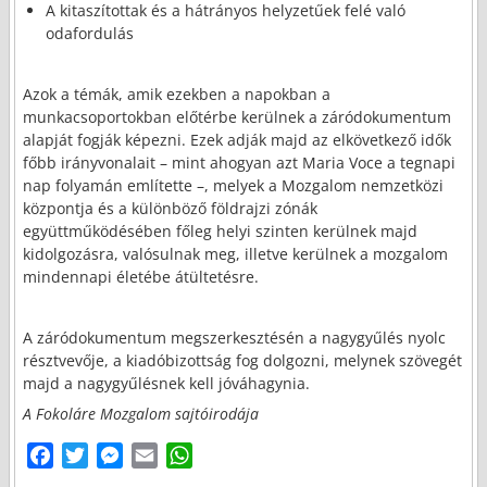
A kitaszítottak és a hátrányos helyzetűek felé való
odafordulás
Azok a témák, amik ezekben a napokban a
munkacsoportokban előtérbe kerülnek a záródokumentum
alapját fogják képezni. Ezek adják majd az elkövetkező idők
főbb irányvonalait – mint ahogyan azt Maria Voce a tegnapi
nap folyamán említette –, melyek a Mozgalom nemzetközi
központja és a különböző földrajzi zónák
együttműködésében főleg helyi szinten kerülnek majd
kidolgozásra, valósulnak meg, illetve kerülnek a mozgalom
mindennapi életébe átültetésre.
A záródokumentum megszerkesztésén a nagygyűlés nyolc
résztvevője, a kiadóbizottság fog dolgozni, melynek szövegét
majd a nagygyűlésnek kell jóváhagynia.
A Fokoláre Mozgalom sajtóirodája
F
T
M
E
W
a
w
e
m
h