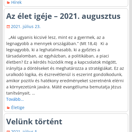
Hírek
Az élet igéje – 2021. augusztus
2021. július 23.
„Aki ugyanis kicsivé lesz, mint ez a gyermek, az a
legnagyobb a mennyek országában.” (Mt 18,4) Ki a
legnagyobb, ki a leghatalmasabb, ki a győztes a
társadalomban, az egyházban, a politikában, a piaci
életben? Ez a kérdés húzódik meg a kapcsolatok mögött,
irányítja a döntéseket és meghatározza a stratégiákat. Ez az
uralkodó logika, és észrevétlenül is eszerint gondolkodunk,
amikor pozitív és hatékony eredményeket szeretnénk elérni
a környezetünk javára. Máté evangéliuma bemutatja Jézus
tanítványait,
…
Tovább…
Életige
Velünk történt
2021. július 5.