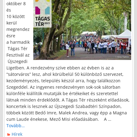
október 8
és
10 között
kerül
megrendez
ésre
a harmadik
Tágas Tér
Fesztivál az
Újszegedi
Ligetben. A rendezvény szíve ebben az évben is az a
“sátorváros” lesz, ahol körülbelül 50 különböző szervezet,
kezdeményezés, település készül arra, hogy találkozzon
Szegeddel. Az ingyenes rendezvényen sok-sok sátorban
különféle kiállítók mutatják be értékeiket és szeretettel
látnak minden érdeklődőt. A Tágas Tér részeként előadások,
koncertek is lesznek az Újszegedi Szabadtéri Színpadon,
többek között Bedő Imre, Malek Andrea, vagy épp a Magna
cum Laude énekese, Mező Misi előadásában. A
…
Tovább…
Hírek