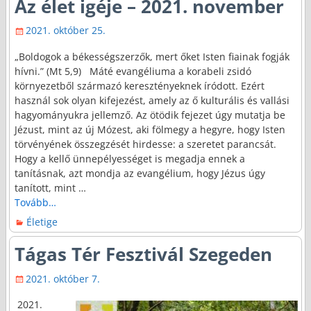
Az élet igéje – 2021. november
2021. október 25.
„Boldogok a békességszerzők, mert őket Isten fiainak fogják
hívni.” (Mt 5,9) Máté evangéliuma a korabeli zsidó
környezetből származó keresztényeknek íródott. Ezért
használ sok olyan kifejezést, amely az ő kulturális és vallási
hagyományukra jellemző. Az ötödik fejezet úgy mutatja be
Jézust, mint az új Mózest, aki fölmegy a hegyre, hogy Isten
törvényének összegzését hirdesse: a szeretet parancsát.
Hogy a kellő ünnepélyességet is megadja ennek a
tanításnak, azt mondja az evangélium, hogy Jézus úgy
tanított, mint
…
Tovább…
Életige
Tágas Tér Fesztivál Szegeden
2021. október 7.
2021.