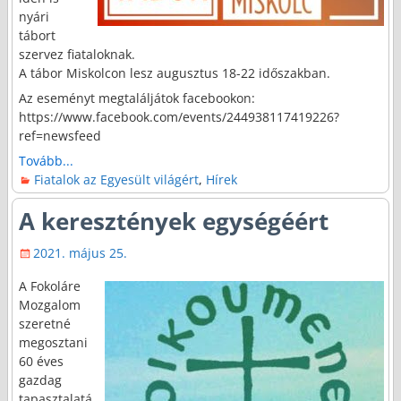
nyári
tábort
szervez fiataloknak.
A tábor Miskolcon lesz augusztus 18-22 időszakban.
Az eseményt megtaláljátok facebookon:
https://www.facebook.com/events/244938117419226?
ref=newsfeed
Tovább...
Fiatalok az Egyesült világért
,
Hírek
A keresztények egységéért
2021. május 25.
A Fokoláre
Mozgalom
szeretné
megosztani
60 éves
gazdag
tapasztalatá