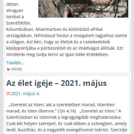
láttan,
ahogyan
tombol a
Szentföldön,
Kolumbiában, Mianmarban és különböző afrikai
országokban, felhívással fordul a mozgalom tagjaihoz szerte
a világon. Azt kéri, hogy az életük és a cselekedeteik
középpontjába a párbeszédet és az imádságot állítsák. Ezt
mindenki meg tudja tenni az igazi béke érdekében.
Tovább...
Hírek
Az élet igéje – 2021. május
2021. május 4.
„Szeretet az Isten; aki a szeretetben marad, Istenben
marad, és Isten őbenne.” (1Jn 4,16) „Szeretet az Isten.” A
Szentírásban ez Istennek a legragyogóbb meghatározása.
Csak két helyen szerepel, és csak ebben a szövegben, amely
levél, buzdítás, és a negyedik evangéliumot tükrözi. Szerzője