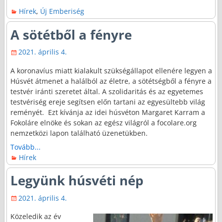
Hírek
,
Új Emberiség
A sötétből a fényre
2021. április 4.
A koronavíus miatt kialakult szükségállapot ellenére legyen a
Húsvét átmenet a halálból az életre, a sötétségből a fényre a
testvér iránti szeretet által. A szolidaritás és az egyetemes
testvériség ereje segítsen előn tartani az egyesültebb világ
reményét. Ezt kívánja az idei húsvéton Margaret Karram a
Fokoláre elnöke és sokan az egész világról a focolare.org
nemzetközi lapon található üzenetükben.
Tovább...
Hírek
Legyünk húsvéti nép
2021. április 4.
Közeledik az év