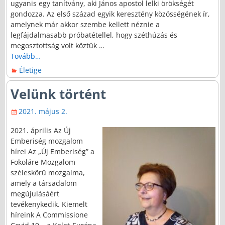
ugyanis egy tanítvány, aki János apostol lelki örökségét
gondozza. Az első század egyik keresztény közösségének ír,
amelynek már akkor szembe kellett néznie a
legfájdalmasabb próbatétellel, hogy széthúzás és
megosztottság volt köztük
…
Tovább…
Életige
Velünk történt
2021. május 2.
2021. április Az Új
Emberiség mozgalom
hírei Az „Új Emberiség” a
Fokoláre Mozgalom
széleskörű mozgalma,
amely a társadalom
megújulásáért
tevékenykedik. Kiemelt
híreink A Commissione