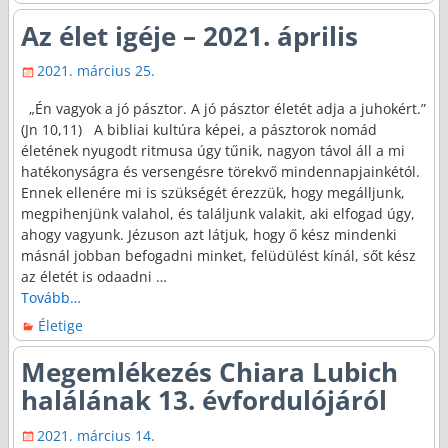
Az élet igéje – 2021. április
2021. március 25.
„Én vagyok a jó pásztor. A jó pásztor életét adja a juhokért.”
(Jn 10,11) A bibliai kultúra képei, a pásztorok nomád
életének nyugodt ritmusa úgy tűnik, nagyon távol áll a mi
hatékonyságra és versengésre törekvő mindennapjainkétól.
Ennek ellenére mi is szükségét érezzük, hogy megálljunk,
megpihenjünk valahol, és találjunk valakit, aki elfogad úgy,
ahogy vagyunk. Jézuson azt látjuk, hogy ő kész mindenki
másnál jobban befogadni minket, felüdülést kínál, sőt kész
az életét is odaadni
…
Tovább…
Életige
Megemlékezés Chiara Lubich
halálának 13. évfordulójáról
2021. március 14.