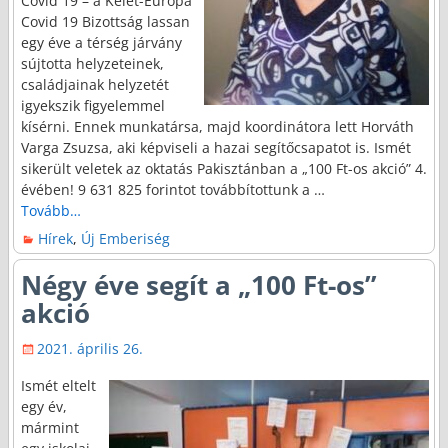
Covid 19 – a Kelet-Európa
Covid 19 Bizottság lassan
egy éve a térség járvány
sújtotta helyzeteinek,
családjainak helyzetét
igyekszik figyelemmel
kísérni. Ennek munkatársa, majd koordinátora lett Horváth
Varga Zsuzsa, aki képviseli a hazai segítőcsapatot is. Ismét
sikerült veletek az oktatás Pakisztánban a „100 Ft-os akció” 4.
évében! 9 631 825 forintot továbbítottunk a
…
Tovább…
Hírek
,
Új Emberiség
Négy éve segít a „100 Ft-os”
akció
2021. április 26.
Ismét eltelt
egy év,
mármint