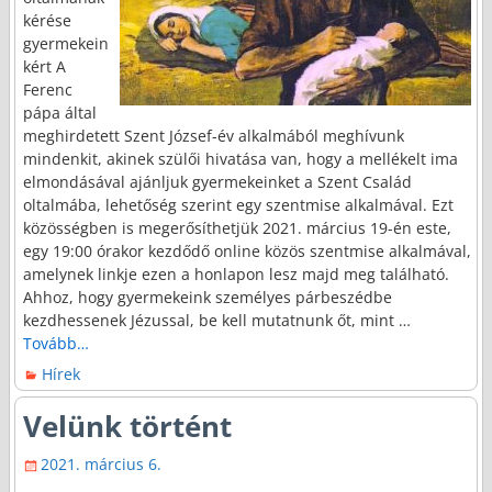
kérése
gyermekein
kért A
Ferenc
pápa által
meghirdetett Szent József-év alkalmából meghívunk
mindenkit, akinek szülői hivatása van, hogy a mellékelt ima
elmondásával ajánljuk gyermekeinket a Szent Család
oltalmába, lehetőség szerint egy szentmise alkalmával. Ezt
közösségben is megerősíthetjük 2021. március 19-én este,
egy 19:00 órakor kezdődő online közös szentmise alkalmával,
amelynek linkje ezen a honlapon lesz majd meg található.
Ahhoz, hogy gyermekeink személyes párbeszédbe
kezdhessenek Jézussal, be kell mutatnunk őt, mint
…
Tovább…
Hírek
Velünk történt
2021. március 6.