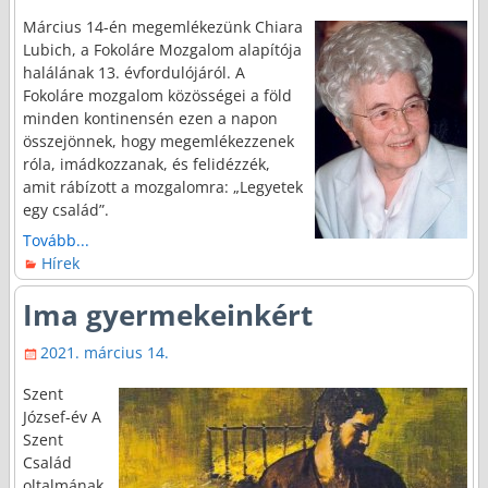
Március 14-én megemlékezünk Chiara
Lubich, a Fokoláre Mozgalom alapítója
halálának 13. évfordulójáról. A
Fokoláre mozgalom közösségei a föld
minden kontinensén ezen a napon
összejönnek, hogy megemlékezzenek
róla, imádkozzanak, és felidézzék,
amit rábízott a mozgalomra: „Legyetek
egy család”.
Tovább...
Hírek
Ima gyermekeinkért
2021. március 14.
Szent
József-év A
Szent
Család
oltalmának