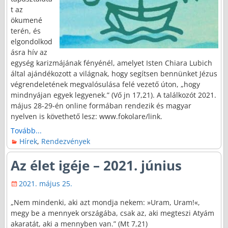
t az
ökumené
terén, és
elgondolkod
ásra hív az
egység karizmájának fényénél, amelyet Isten Chiara Lubich
által ajándékozott a világnak, hogy segítsen bennünket Jézus
végrendeletének megvalósulása felé vezető úton, „hogy
mindnyájan egyek legyenek.” (Vő jn 17,21). A találkozót 2021.
május 28-29-én online formában rendezik és magyar
nyelven is követhető lesz: www.fokolare/link.
Tovább...
Hírek
,
Rendezvények
Az élet igéje – 2021. június
2021. május 25.
„Nem mindenki, aki azt mondja nekem: »Uram, Uram!«,
megy be a mennyek országába, csak az, aki megteszi Atyám
akaratát, aki a mennyben van.” (Mt 7,21)