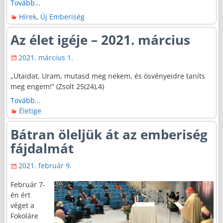
Tovább…
Hírek
,
Új Emberiség
Az élet igéje – 2021. március
2021. március 1.
„Utaidat, Uram, mutasd meg nekem, és ösvényeidre taníts
meg engem!” (Zsolt 25(24),4)
Tovább...
Életige
Bátran öleljük át az emberiség
fájdalmát
2021. február 9.
Február 7-
én ért
véget a
Fokoláre