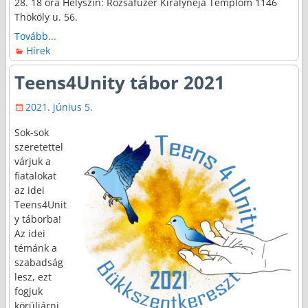
28. 18 óra Helyszín: Rózsafűzér Királynéja Templom 1146
Thököly u. 56.
Tovább...
Hírek
Teens4Unity tábor 2021
2021. június 5.
Sok-sok
szeretettel
várjuk a
fiatalokat
az idei
Teens4Unit
y táborba!
Az idei
témánk a
szabadság
lesz, ezt
fogjuk
körüljárni