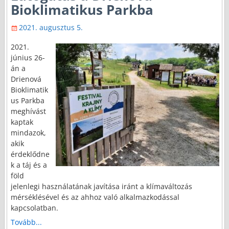
Bioklimatikus Parkba
2021. augusztus 5.
2021.
június 26-
án a
Drienová
Bioklimatik
us Parkba
meghívást
kaptak
mindazok,
akik
érdeklődne
k a táj és a
föld
jelenlegi használatának javítása iránt a klímaváltozás
mérséklésével és az ahhoz való alkalmazkodással
kapcsolatban.
Tovább...