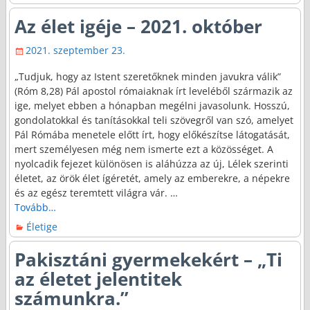
Az élet igéje – 2021. október
2021. szeptember 23.
„Tudjuk, hogy az Istent szeretőknek minden javukra válik”
(Róm 8,28) Pál apostol rómaiaknak írt leveléből származik az
ige, melyet ebben a hónapban megélni javasolunk. Hosszú,
gondolatokkal és tanításokkal teli szövegről van szó, amelyet
Pál Rómába menetele előtt írt, hogy előkészítse látogatását,
mert személyesen még nem ismerte ezt a közösséget. A
nyolcadik fejezet különösen is aláhúzza az új, Lélek szerinti
életet, az örök élet ígéretét, amely az emberekre, a népekre
és az egész teremtett világra vár.
…
Tovább…
Életige
Pakisztáni gyermekekért – „Ti
az életet jelentitek
számunkra.”