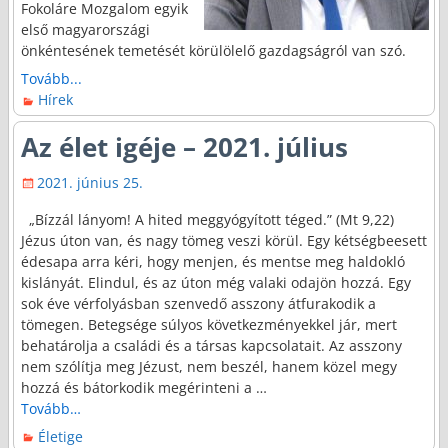
Fokoláre Mozgalom egyik
első magyarországi
önkéntesének temetését körülölelő gazdagságról van szó.
Tovább...
Hírek
Az élet igéje – 2021. július
2021. június 25.
„Bízzál lányom! A hited meggyógyított téged.” (Mt 9,22)
Jézus úton van, és nagy tömeg veszi körül. Egy kétségbeesett
édesapa arra kéri, hogy menjen, és mentse meg haldokló
kislányát. Elindul, és az úton még valaki odajön hozzá. Egy
sok éve vérfolyásban szenvedő asszony átfurakodik a
tömegen. Betegsége súlyos következményekkel jár, mert
behatárolja a családi és a társas kapcsolatait. Az asszony
nem szólítja meg Jézust, nem beszél, hanem közel megy
hozzá és bátorkodik megérinteni a
…
Tovább…
Életige