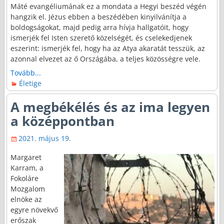
Máté evangéliumának ez a mondata a Hegyi beszéd végén
hangzik el. Jézus ebben a beszédében kinyilvánítja a
boldogságokat, majd pedig arra hívja hallgatóit, hogy
ismerjék fel Isten szerető közelségét, és cselekedjenek
eszerint: ismerjék fel, hogy ha az Atya akaratát tesszük, az
azonnal elvezet az ő Országába, a teljes közösségre vele.
Tovább...
Életige
A megbékélés és az ima legyen
a középpontban
2021. május 19.
Margaret
Karram, a
Fokoláre
Mozgalom
elnöke az
egyre növekvő
erőszak