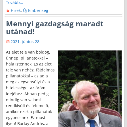
Tovább…
Hírek
,
Új Emberiség
Mennyi gazdagság maradt
utánad!
2021. június 28.
Az élet tele van boldog,
ünnepi pillanatokkal –
hála Istennek! És az élet
tele van nehéz, fájdalmas
pillanatokkal – ez adja
meg az egyensúlyt és a
hitelességet az öröm
idejéhez. Abban pedig
mindig van valami
rendkívüli és felemelő,
amikor ezek a pillanatok
egybeesnek. Ez most
ilyen! Barlay András, a