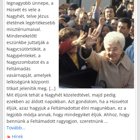
legnagyobb ünnepe, a
Húsvét és vele a
Nagyhét, telve Jézus
életének legértékesebb
misztériumaival.
Mindenekelőtt
eszünkbe juttatják a
Nagycsütörtököt, a
Nagypénteket, a
Nagyszombatot és a
Feltámadás
vasárnapját, amelyek
lelkiségünk központi
titkait jelenítik meg. […]
Mit éljünk tehát a Nagyhét közeledtével, majd pedig
ezekben az áldott napokban. Azt gondolom, ha a Húsvétot
éljük, azaz hagyjuk a Feltámadottat élni magunkban, ez a
legjobb módja annak, hogy mindegyiket éljük. Ahhoz, hogy
bennünk a Feltámadott ragyogjon, szeretnünk
…
Tovább…
Hírek