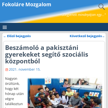
Fokoláre Mozgalom
„Legyenek mindnyájan egy..."
←
Előző bejegyzés
Következő bejegyzés
→
Bejegyzés navigáció
Beszámoló a pakisztáni
gyerekeket segítő szociális
központból
2021. november 15.
Nagyon
örültünk,
hogy két
hónap után
végre
találkoztun