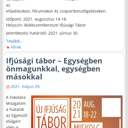
az
előadásokon, fórumokon és csoportbeszélgetéseken.
Időpont: 2021. augusztus 14-18.
Helyszín: Bükkszentkereszti Ifjúsági Tábor
Jelentkezési határidő: 2021. június 30.
Tovább...
Hírek
Ifjúsági tábor – Egységben
önmagunkkal, egységben
másokkal
2021. május 29.
A Fokoláre
Mozgalom
a Fiatalok
az Egyesült
Világért
idén is