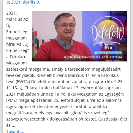
2021. április 9.
2021.
március Az
Új
Emberiség
mozgalom
hírei Az „Új
Emberiség”
a Fokoláre
Mozgalom
széleskörű mozgalma, amely a társadalom megújulásáért
tevékenykedik. Kiemelt híreink Március 11-én a katolikus
tévé (EWTN) Délelőtt műsorában zajlott a program kb. 9.25-
11.15-ig, Chiara Lubich halálának 13. évfordulója kapcsán.
2021 májusában ünnepli a Politikai Mozgalom az Egységért
(PME) megalapításának 25. évfordulóját. Erre az alkalomra
egy világméretű kezdeményezést indított a politika
megújítására, mely egy javasolt „globális szövetség”
szövegtervezetének kidolgozásában ölt testet. Gazdasági élet
és
…
Tovább…