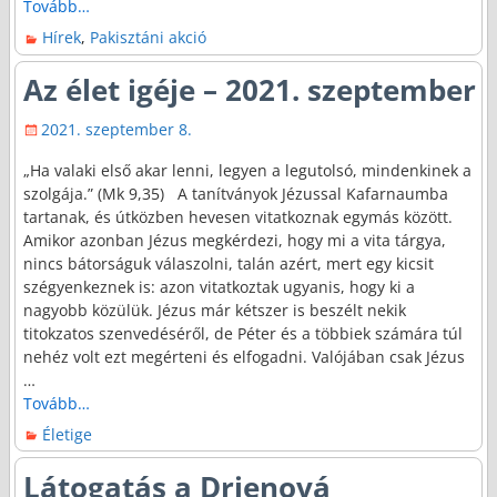
Tovább…
Hírek
,
Pakisztáni akció
Az élet igéje – 2021. szeptember
2021. szeptember 8.
„Ha valaki első akar lenni, legyen a legutolsó, mindenkinek a
szolgája.” (Mk 9,35) A tanítványok Jézussal Kafarnaumba
tartanak, és útközben hevesen vitatkoznak egymás között.
Amikor azonban Jézus megkérdezi, hogy mi a vita tárgya,
nincs bátorságuk válaszolni, talán azért, mert egy kicsit
szégyenkeznek is: azon vitatkoztak ugyanis, hogy ki a
nagyobb közülük. Jézus már kétszer is beszélt nekik
titokzatos szenvedéséről, de Péter és a többiek számára túl
nehéz volt ezt megérteni és elfogadni. Valójában csak Jézus
…
Tovább…
Életige
Látogatás a Drienová