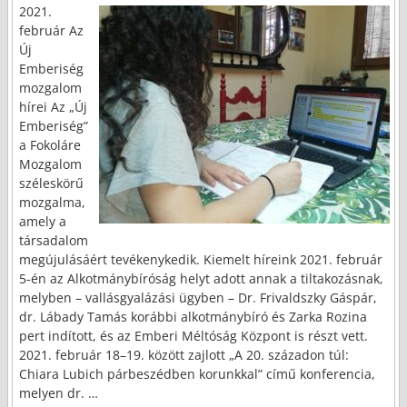
2021.
február Az
Új
Emberiség
mozgalom
hírei Az „Új
Emberiség”
a Fokoláre
Mozgalom
széleskörű
mozgalma,
amely a
társadalom
megújulásáért tevékenykedik. Kiemelt híreink 2021. február
5-én az Alkotmánybíróság helyt adott annak a tiltakozásnak,
melyben – vallásgyalázási ügyben – Dr. Frivaldszky Gáspár,
dr. Lábady Tamás korábbi alkotmánybíró és Zarka Rozina
pert indított, és az Emberi Méltóság Központ is részt vett.
2021. február 18–19. között zajlott „A 20. századon túl:
Chiara Lubich párbeszédben korunkkal” című konferencia,
melyen dr.
…