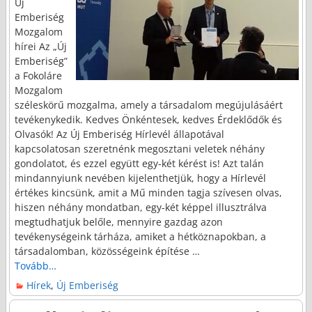
Új
Emberiség
Mozgalom
hírei Az „Új
Emberiség”
a Fokoláre
Mozgalom
széleskörű mozgalma, amely a társadalom megújulásáért
tevékenykedik. Kedves Önkéntesek, kedves Érdeklődők és
Olvasók! Az Új Emberiség Hírlevél állapotával
kapcsolatosan szeretnénk megosztani veletek néhány
gondolatot, és ezzel együtt egy-két kérést is! Azt talán
mindannyiunk nevében kijelenthetjük, hogy a Hírlevél
értékes kincsünk, amit a Mű minden tagja szívesen olvas,
hiszen néhány mondatban, egy-két képpel illusztrálva
megtudhatjuk belőle, mennyire gazdag azon
tevékenységeink tárháza, amiket a hétköznapokban, a
társadalomban, közösségeink építése
…
Tovább…
Hírek
,
Új Emberiség