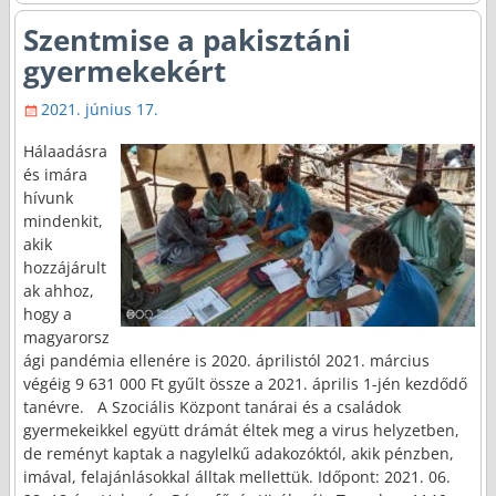
Szentmise a pakisztáni
gyermekekért
2021. június 17.
Hálaadásra
és imára
hívunk
mindenkit,
akik
hozzájárult
ak ahhoz,
hogy a
magyarorsz
ági pandémia ellenére is 2020. áprilistól 2021. március
végéig 9 631 000 Ft gyűlt össze a 2021. április 1-jén kezdődő
tanévre. A Szociális Központ tanárai és a családok
gyermekeikkel együtt drámát éltek meg a virus helyzetben,
de reményt kaptak a nagylelkű adakozóktól, akik pénzben,
imával, felajánlásokkal álltak mellettük. Időpont: 2021. 06.