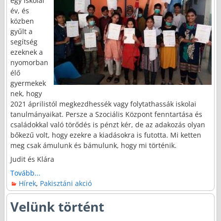
egy iskolai
év, és
közben
gyűlt a
segítség
ezeknek a
nyomorban
élő
gyermekek
nek, hogy
2021 áprilistól megkezdhessék vagy folytathassák iskolai
tanulmányaikat. Persze a Szociális Központ fenntartása és
családokkal való törődés is pénzt kér, de az adakozás olyan
bőkezű volt, hogy ezekre a kiadásokra is futotta. Mi ketten
meg csak ámulunk és bámulunk, hogy mi történik.
Judit és Klára
Tovább...
Hírek
,
Pakisztáni akció
Velünk történt