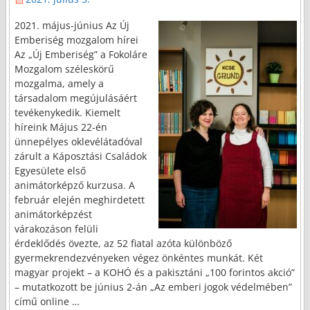
2021. május-június Az Új
Emberiség mozgalom hírei
Az „Új Emberiség” a Fokoláre
Mozgalom széleskörű
mozgalma, amely a
társadalom megújulásáért
tevékenykedik. Kiemelt
híreink Május 22-én
ünnepélyes oklevélátadóval
zárult a Káposztási Családok
Egyesülete első
animátorképző kurzusa. A
február elején meghirdetett
animátorképzést
várakozáson felüli
érdeklődés övezte, az 52 fiatal azóta különböző
gyermekrendezvényeken végez önkéntes munkát. Két
magyar projekt – a KOHÓ és a pakisztáni „100 forintos akció”
– mutatkozott be június 2-án „Az emberi jogok védelmében”
című online
…