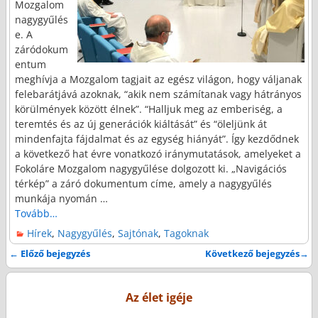
Mozgalom
nagygyűlés
e. A
záródokum
entum
meghívja a Mozgalom tagjait az egész világon, hogy váljanak
felebarátjává azoknak, “akik nem számítanak vagy hátrányos
körülmények között élnek”. “Halljuk meg az emberiség, a
teremtés és az új generációk kiáltását” és “öleljünk át
mindenfajta fájdalmat és az egység hiányát”. Így kezdődnek
a következő hat évre vonatkozó iránymutatások, amelyeket a
Fokoláre Mozgalom nagygyűlése dolgozott ki. „Navigációs
térkép” a záró dokumentum címe, amely a nagygyűlés
munkája nyomán
…
Tovább…
Hírek
,
Nagygyűlés
,
Sajtónak
,
Tagoknak
←
Előző bejegyzés
Következő bejegyzés
→
Bejegyzés navigáció
Az élet igéje