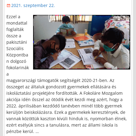
2021. szeptember 22.
Ezzel a
mondattal
foglalták
össze a
pakisztáni
Szociális
Központba
n dolgozó
fokolarinák
a
magyarországi támogatók segítségét 2020-21-ben. Az
összeget az általuk gondozott gyermekek ellátására és
iskoláztatási projektjére fordították. A Fokoláre Mozgalom
akciója idén ősszel az ötödik évét kezdi meg azért, hogy a
2022. áprilisában kezdődő tanévben minél több gyermek
kerüljön beiskolázásra. Ezek a gyermekek keresztények, de
vannak közöttük kaszton kívüli hinduk is, nyomorban élnek,
ezért esélyük sincs a tanulásra, mert az állami iskola is
pénzbe kerül.
…