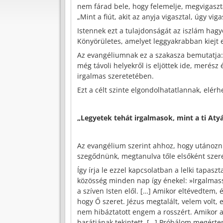
nem fárad bele, hogy felemelje, megvigasztal
„Mint a fiút, akit az anyja vigasztal, úgy vig
Istennek ezt a tulajdonságát az iszlám hagyo
Könyörületes, amelyet leggyakrabban kiejt 
Az evangéliumnak ez a szakasza bemutatja: 
még távoli helyekről is eljöttek ide, merész
irgalmas szeretetében.
Ezt a célt szinte elgondolhatatlannak, elérh
„Legyetek tehát irgalmasok, mint a ti Atyá
Az evangélium szerint ahhoz, hogy utánozn
szegődnünk, megtanulva tőle elsőként szeret
Így írja le ezzel kapcsolatban a lelki tapas
közösség minden nap így énekel: »Irgalmas
a szíven Isten elől. […] Amikor eltévedtem, 
hogy Ő szeret. Jézus megtalált, velem volt
nem hibáztatott engem a rosszért. Amikor az
barátjának tekintett. […] Próbálom megérten