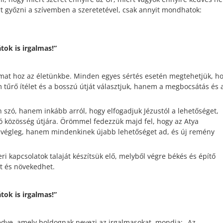
rt győzni a szívemben a szeretetével, csak annyit mondhatok:
tok is irgalmas!”
lmat hoz az életünkbe. Minden egyes sértés esetén megtehetjük, h
 tűrő ítélet és a bosszú útját választjuk, hanem a megbocsátás és 
n szó, hanem inkább arról, hogy elfogadjuk Jézustól a lehetőséget,
dó közösség útjára. Örömmel fedezzük majd fel, hogy az Atya
l végleg, hanem mindenkinek újabb lehetőséget ad, és új remény
eri kapcsolatok talaját készítsük elő, melyből végre békés és építő
t és növekedhet.
tok is irgalmas!”
dve, amely boldognak nevezi az irgalmasokat, mondja: „Az