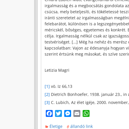
irgalmasság és a megbocsátás gondolata az 
csúcsa, mely beteljesíti, és tökéletessé te
iránti szeretetet az irgalmasságban megéln
felebarátot, különösen is a legszegényebbet
méricskél, bőséges, egyetemes és konkrét. E
célja. Irgalmasság nélkül csak az igazságo
testvériséget. […] Még ha nehéz és merész
kapcsolatban: Vajon az édesanyja hogyan vis
szerint értsünk meg másokat, és szíve szerin
Letizia Magri
[1]
vö. Iz 66,13
[2]
Dietrich Bonhoefer, 1938. január 23., in
[3]
C. Lubich, Az élet igéje, 2000. november,
F
T
M
E
W
a
w
e
m
h
Életige
állandó link
c
i
s
a
a