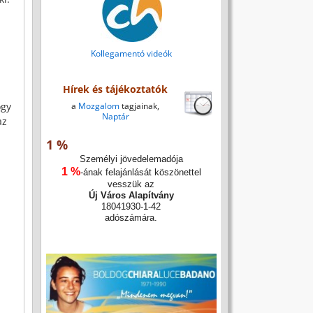
Kollegamentó videók
Hírek és tájékoztatók
ogy
a
Mozgalom
tagjainak,
Naptár
az
1 %
Személyi jövedelemadója
1 %
-ának felajánlását köszönettel
vesszük az
Új Város Alapítvány
18041930-1-42
adószámára.