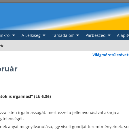
nkról
A Lelkiség
Társadalom
Párbeszéd
Alapít
uár
Világméretű szöve
bruár
ok is irgalmas!” (Lk 6,36)
zza Isten irgalmasságát, mert ezzel a jellemvonásával akarja a
gtelenségét.
ének anyai megnyilvánulása, így viseli gondját teremtményeinek, s