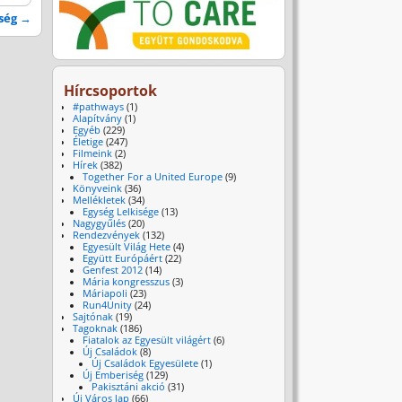
tség
→
Hírcsoportok
#pathways
(1)
Alapítvány
(1)
Egyéb
(229)
Életige
(247)
Filmeink
(2)
Hírek
(382)
Together For a United Europe
(9)
Könyveink
(36)
Mellékletek
(34)
Egység Lelkisége
(13)
Nagygyűlés
(20)
Rendezvények
(132)
Egyesült Világ Hete
(4)
Együtt Európáért
(22)
Genfest 2012
(14)
Mária kongresszus
(3)
Máriapoli
(23)
Run4Unity
(24)
Sajtónak
(19)
Tagoknak
(186)
Fiatalok az Egyesült világért
(6)
Új Családok
(8)
Új Családok Egyesülete
(1)
Új Emberiség
(129)
Pakisztáni akció
(31)
Új Város lap
(66)