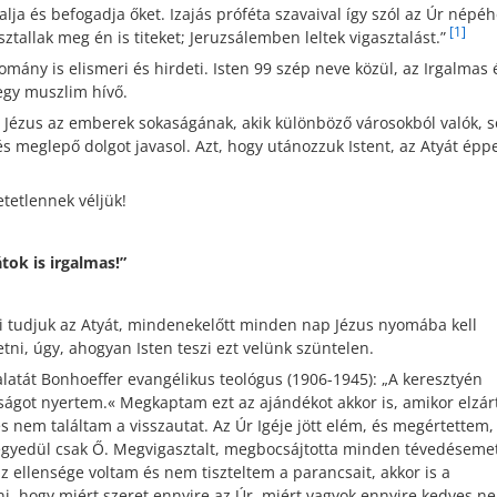
ja és befogadja őket. Izajás próféta szavaival így szól az Úr népéh
[1]
asztallak meg én is titeket; Jeruzsálemben leltek vigasztalást.”
mány is elismeri és hirdeti. Isten 99 szép neve közül, az Irgalmas 
egy muszlim hívő.
Jézus az emberek sokaságának, akik különböző városokból valók, s
 és meglepő dolgot javasol. Azt, hogy utánozzuk Istent, az Atyát épp
etetlennek véljük!
tok is irgalmas!”
i tudjuk az Atyát, mindenekelőtt minden nap Jézus nyomába kell
ni, úgy, ahogyan Isten teszi ezt velünk szüntelen.
ztalatát Bonhoeffer evangélikus teológus (1906-1945): „A keresztyén
ságot nyertem.« Megkaptam ezt az ajándékot akkor is, amikor elzá
és nem találtam a visszautat. Az Úr Igéje jött elém, és megértettem,
, egyedül csak Ő. Megvigasztalt, megbocsájtotta minden tévedéseme
 ellensége voltam és nem tiszteltem a parancsait, akkor is a
i, hogy miért szeret ennyire az Úr, miért vagyok ennyire kedves ne