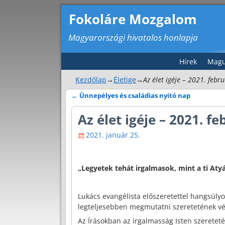
Fokoláre Mozgalom
Magyarországi hivatalos honlapja
Hírek
Magu
Kezdőlap
→
Életige
→
Az élet igéje – 2021. febr
←
Ünnepélyes és családias nyitó nap
Bejegyzés navigáció
Az élet igéje – 2021. fe
2021. január 25.
„Legyetek tehát irgalmasok, mint a ti Atyát
Lukács evangélista előszeretettel hangsúlyo
legteljesebben megmutatni szeretetének vé
Az Írásokban az irgalmasság Isten szeretet