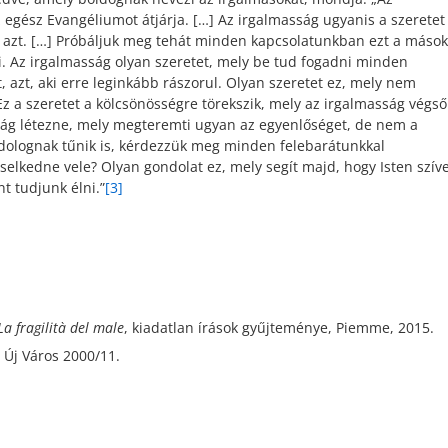
egész Evangéliumot átjárja. […] Az irgalmasság ugyanis a szeretet
szi azt. […] Próbáljuk meg tehát minden kapcsolatunkban ezt a mások
i. Az irgalmasság olyan szeretet, mely be tud fogadni minden
, azt, aki erre leginkább rászorul. Olyan szeretet ez, mely nem
z a szeretet a kölcsönösségre törekszik, mely az irgalmasság végső
sság létezne, mely megteremti ugyan az egyenlőséget, de nem a
 dolognak tűnik is, kérdezzük meg minden felebarátunkkal
elkedne vele? Olyan gondolat ez, mely segít majd, hogy Isten szív
t tudjunk élni.”
[3]
La fragilità del male
, kiadatlan írások gyűjteménye, Piemme, 2015.
 Új Város 2000/11.