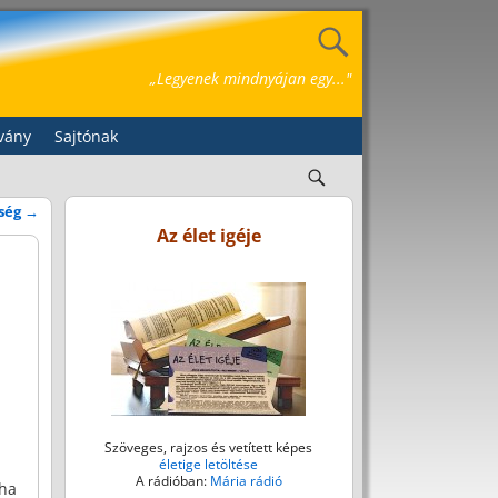
„Legyenek mindnyájan egy..."
vány
Sajtónak
tség
→
Az élet igéje
Szöveges, rajzos és vetített képes
életige letöltése
A rádióban:
Mária rádió
oha