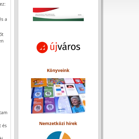
ez:
és a
őt
en
Könyveink
rtam
Nemzetközi hírek
t és
ki.