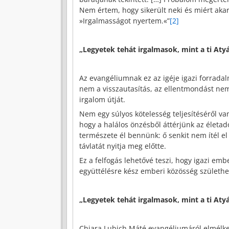
Nem értem, hogy sikerült neki és miért aka
»Irgalmasságot nyertem.«”
[2]
„Legyetek tehát irgalmasok, mint a ti Atyá
Az evangéliumnak ez az igéje igazi forrada
nem a visszautasítás, az ellentmondást nem
irgalom útját.
Nem egy súlyos kötelesség teljesítéséről va
hogy a halálos önzésből áttérjünk az életa
természete él bennünk: ő senkit nem ítél e
távlatát nyitja meg előtte.
Ez a felfogás lehetővé teszi, hogy igazi emb
együttélésre kész emberi közösség születhe
„Legyetek tehát irgalmasok, mint a ti Atyá
Chiara Lubich Máté evangéliumáról elmélke