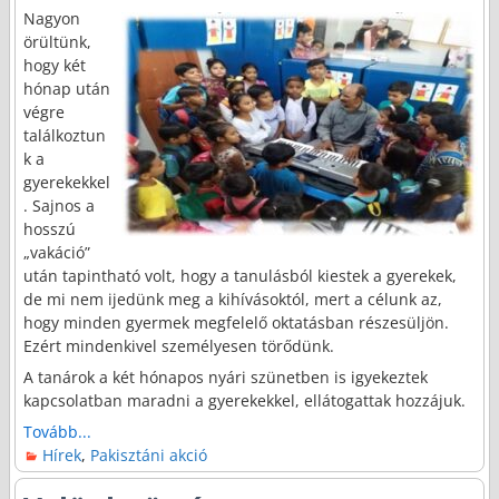
Nagyon
örültünk,
hogy két
hónap után
végre
találkoztun
k a
gyerekekkel
. Sajnos a
hosszú
„vakáció”
után tapintható volt, hogy a tanulásból kiestek a gyerekek,
de mi nem ijedünk meg a kihívásoktól, mert a célunk az,
hogy minden gyermek megfelelő oktatásban részesüljön.
Ezért mindenkivel személyesen törődünk.
A tanárok a két hónapos nyári szünetben is igyekeztek
kapcsolatban maradni a gyerekekkel, ellátogattak hozzájuk.
Tovább...
Hírek
,
Pakisztáni akció