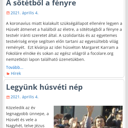
A sötétből a fényre
2021. április 4.
A koronavíus miatt kialakult szükségállapot ellenére legyen a
Húsvét átmenet a halálból az életre, a sötétségből a fényre a
testvér iránti szeretet által. A szolidaritás és az egyetemes
testvériség ereje segítsen előn tartani az egyesültebb világ
reményét. Ezt kívánja az idei húsvéton Margaret Karram a
Fokoláre elnöke és sokan az egész világról a focolare.org
nemzetközi lapon található üzenetükben.
Tovább...
Hírek
Legyünk húsvéti nép
2021. április 4.
Közeledik az év
legnagyobb ünnepe, a
Húsvét és vele a
Nagyhét, telve Jézus