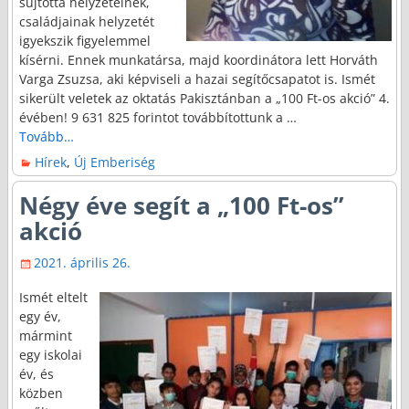
sújtotta helyzeteinek,
családjainak helyzetét
igyekszik figyelemmel
kísérni. Ennek munkatársa, majd koordinátora lett Horváth
Varga Zsuzsa, aki képviseli a hazai segítőcsapatot is. Ismét
sikerült veletek az oktatás Pakisztánban a „100 Ft-os akció” 4.
évében! 9 631 825 forintot továbbítottunk a
…
Tovább…
Hírek
,
Új Emberiség
Négy éve segít a „100 Ft-os”
akció
2021. április 26.
Ismét eltelt
egy év,
mármint
egy iskolai
év, és
közben