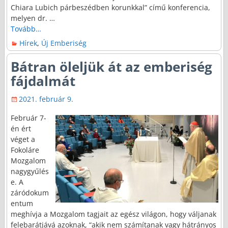
Chiara Lubich párbeszédben korunkkal” című konferencia,
melyen dr.
…
Tovább…
Hírek
,
Új Emberiség
Bátran öleljük át az emberiség
fájdalmát
2021. február 9.
Február 7-
én ért
véget a
Fokoláre
Mozgalom
nagygyűlés
e. A
záródokum
entum
meghívja a Mozgalom tagjait az egész világon, hogy váljanak
felebarátjává azoknak, “akik nem számítanak vagy hátrányos