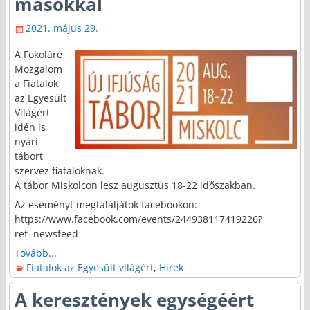
másokkal
2021. május 29.
A Fokoláre
Mozgalom
a Fiatalok
az Egyesült
Világért
idén is
nyári
tábort
szervez fiataloknak.
A tábor Miskolcon lesz augusztus 18-22 időszakban.
Az eseményt megtaláljátok facebookon:
https://www.facebook.com/events/244938117419226?
ref=newsfeed
Tovább...
Fiatalok az Egyesült világért
,
Hírek
A keresztények egységéért