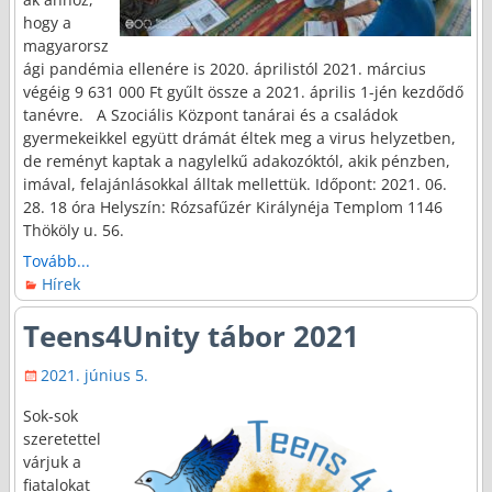
hogy a
magyarorsz
ági pandémia ellenére is 2020. áprilistól 2021. március
végéig 9 631 000 Ft gyűlt össze a 2021. április 1-jén kezdődő
tanévre. A Szociális Központ tanárai és a családok
gyermekeikkel együtt drámát éltek meg a virus helyzetben,
de reményt kaptak a nagylelkű adakozóktól, akik pénzben,
imával, felajánlásokkal álltak mellettük. Időpont: 2021. 06.
28. 18 óra Helyszín: Rózsafűzér Királynéja Templom 1146
Thököly u. 56.
Tovább...
Hírek
Teens4Unity tábor 2021
2021. június 5.
Sok-sok
szeretettel
várjuk a
fiatalokat