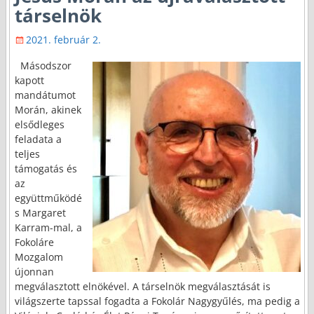
társelnök
2021. február 2.
Másodszor
kapott
mandátumot
Morán, akinek
elsődleges
feladata a
teljes
támogatás és
az
együttműködé
s Margaret
Karram-mal, a
Fokoláre
Mozgalom
újonnan
megválasztott elnökével. A társelnök megválasztását is
világszerte tapssal fogadta a Fokolár Nagygyűlés, ma pedig a