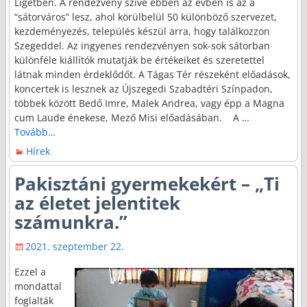
Ligetben. A rendezvény szíve ebben az évben is az a
“sátorváros” lesz, ahol körülbelül 50 különböző szervezet,
kezdeményezés, település készül arra, hogy találkozzon
Szegeddel. Az ingyenes rendezvényen sok-sok sátorban
különféle kiállítók mutatják be értékeiket és szeretettel
látnak minden érdeklődőt. A Tágas Tér részeként előadások,
koncertek is lesznek az Újszegedi Szabadtéri Színpadon,
többek között Bedő Imre, Malek Andrea, vagy épp a Magna
cum Laude énekese, Mező Misi előadásában. A
…
Tovább…
Hírek
Pakisztáni gyermekekért – „Ti
az életet jelentitek
számunkra.”
2021. szeptember 22.
Ezzel a
mondattal
foglalták