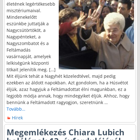
életének legértékesebb
misztériumaival.
Mindenekelőtt
eszünkbe juttatják a
Nagycsütörtököt, a
Nagypénteket, a
Nagyszombatot és a
Feltámadás
vasárnapját, amelyek
lelkiségünk központi
titkait jelenítik meg. […]
Mit éljünk tehát a Nagyhét közeledtével, majd pedig
ezekben az áldott napokban. Azt gondolom, ha a Húsvétot
éljük, azaz hagyjuk a Feltámadottat élni magunkban, ez a
legjobb módja annak, hogy mindegyiket éljük. Ahhoz, hogy
bennünk a Feltámadott ragyogjon, szeretnünk
…
Tovább…
Hírek
Megemlékezés Chiara Lubich