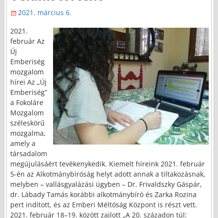
2021. március 6.
2021.
február Az
Új
Emberiség
mozgalom
hírei Az „Új
Emberiség”
a Fokoláre
Mozgalom
széleskörű
mozgalma,
amely a
társadalom
megújulásáért tevékenykedik. Kiemelt híreink 2021. február
5-én az Alkotmánybíróság helyt adott annak a tiltakozásnak,
melyben – vallásgyalázási ügyben – Dr. Frivaldszky Gáspár,
dr. Lábady Tamás korábbi alkotmánybíró és Zarka Rozina
pert indított, és az Emberi Méltóság Központ is részt vett.
2021. február 18–19. között zajlott „A 20. századon túl: