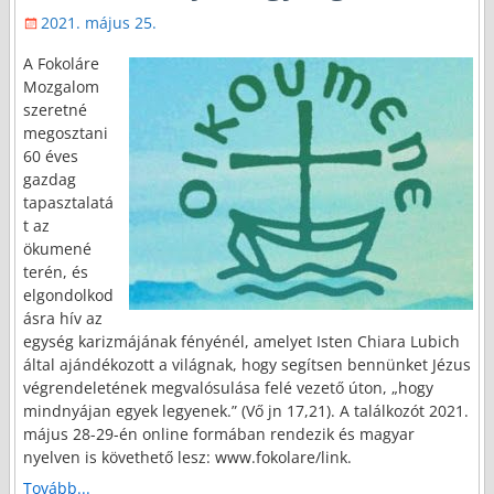
2021. május 25.
A Fokoláre
Mozgalom
szeretné
megosztani
60 éves
gazdag
tapasztalatá
t az
ökumené
terén, és
elgondolkod
ásra hív az
egység karizmájának fényénél, amelyet Isten Chiara Lubich
által ajándékozott a világnak, hogy segítsen bennünket Jézus
végrendeletének megvalósulása felé vezető úton, „hogy
mindnyájan egyek legyenek.” (Vő jn 17,21). A találkozót 2021.
május 28-29-én online formában rendezik és magyar
nyelven is követhető lesz: www.fokolare/link.
Tovább...