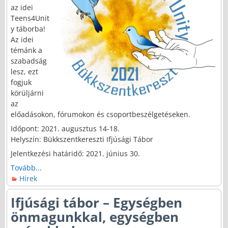
az idei
Teens4Unit
y táborba!
Az idei
témánk a
szabadság
lesz, ezt
fogjuk
körüljárni
az
előadásokon, fórumokon és csoportbeszélgetéseken.
Időpont: 2021. augusztus 14-18.
Helyszín: Bükkszentkereszti Ifjúsági Tábor
Jelentkezési határidő: 2021. június 30.
Tovább...
Hírek
Ifjúsági tábor – Egységben
önmagunkkal, egységben