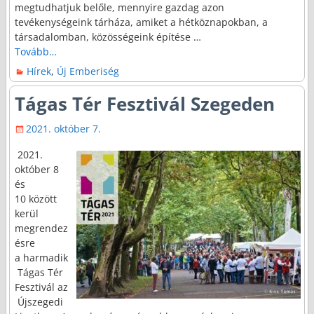
megtudhatjuk belőle, mennyire gazdag azon
tevékenységeink tárháza, amiket a hétköznapokban, a
társadalomban, közösségeink építése
…
Tovább…
Hírek
,
Új Emberiség
Tágas Tér Fesztivál Szegeden
2021. október 7.
2021.
október 8
és
10 között
kerül
megrendez
ésre
a harmadik
Tágas Tér
Fesztivál az
Újszegedi