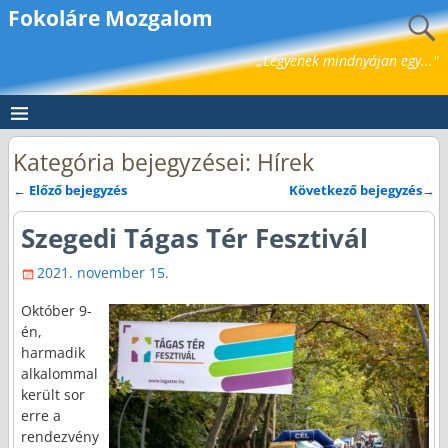
Fokoláre Mozgalom
„Legyenek mindnyájan egy..."
Kategória bejegyzései:
Hírek
←
Előző bejegyzés
Következő bejegyzés
→
Bejegyzés navigáció
Szegedi Tágas Tér Fesztivál
2021. november 15.
Október 9-
én,
harmadik
alkalommal
került sor
erre a
rendezvény