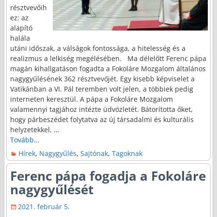
résztvevőih
ez: az
alapító
halála
utáni időszak, a válságok fontossága, a hitelesség és a
realizmus a lelkiség megélésében. Ma délelőtt Ferenc pápa
magán kihallgatáson fogadta a Fokoláre Mozgalom általános
nagygyűlésének 362 résztvevőjét. Egy kisebb képviselet a
Vatikánban a VI. Pál teremben volt jelen, a többiek pedig
interneten keresztül. A pápa a Fokoláre Mozgalom
valamennyi tagjához intézte üdvözletét. Bátorította őket,
hogy párbeszédet folytatva az új társadalmi és kulturális
helyzetekkel,
…
Tovább…
Hírek
,
Nagygyűlés
,
Sajtónak
,
Tagoknak
Ferenc pápa fogadja a Fokoláre
nagygyűlését
2021. február 5.