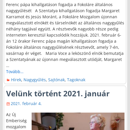
Ferenc pápa kihallgatáson fogadja a Fokoláre általános
nagygyűlését A Szentatya kihallgatáson fogadja Margaret
Karramot és Jesús Moránt, a Fokoláre Mozgalom újonnan
megválasztott elnökét és társelnökét az általános nagygyűlés
néhány tagjával együtt. A résztvevők nagyobb része pedig
interneten keresztül kapcsolódik hozzájuk. 2021. február 6-
án 12 órakor Ferenc pápa magán kihallgatáson fogadja a
Fokoláre általános nagygyűlésének résztvevőt, amely 7-én,
vasárnap ér véget. Maria Voce a leköszönő elnök bemutatja
a Szentatyának az újonnan megválasztott utódját, Margaret
…
Tovább…
Hírek
,
Nagygyűlés
,
Sajtónak
,
Tagoknak
Velünk történt 2021. január
2021. február 4.
Az Új
Emberiség
mozgalom