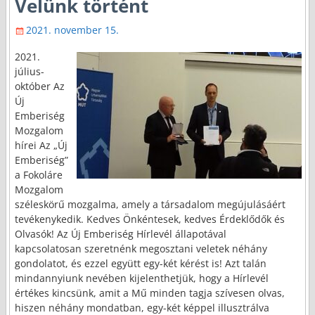
Velünk történt
2021. november 15.
2021.
július-
október Az
Új
Emberiség
Mozgalom
hírei Az „Új
Emberiség”
a Fokoláre
Mozgalom
széleskörű mozgalma, amely a társadalom megújulásáért
tevékenykedik. Kedves Önkéntesek, kedves Érdeklődők és
Olvasók! Az Új Emberiség Hírlevél állapotával
kapcsolatosan szeretnénk megosztani veletek néhány
gondolatot, és ezzel együtt egy-két kérést is! Azt talán
mindannyiunk nevében kijelenthetjük, hogy a Hírlevél
értékes kincsünk, amit a Mű minden tagja szívesen olvas,
hiszen néhány mondatban, egy-két képpel illusztrálva