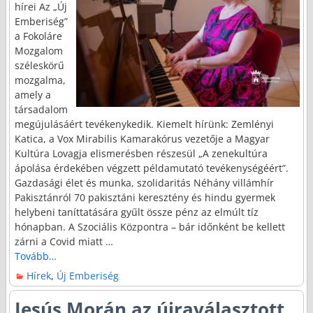
hírei Az „Új
Emberiség”
a Fokoláre
Mozgalom
széleskörű
mozgalma,
amely a
társadalom
megújulásáért tevékenykedik. Kiemelt hírünk: Zemlényi
Katica, a Vox Mirabilis Kamarakórus vezetője a Magyar
Kultúra Lovagja elismerésben részesül „A zenekultúra
ápolása érdekében végzett példamutató tevékenységéért”.
Gazdasági élet és munka, szolidaritás Néhány villámhír
Pakisztánról 70 pakisztáni keresztény és hindu gyermek
helybeni taníttatására gyűlt össze pénz az elmúlt tíz
hónapban. A Szociális Központra – bár időnként be kellett
zárni a Covid miatt
…
Tovább…
Hírek
,
Új Emberiség
Jesús Morán az újraválasztott