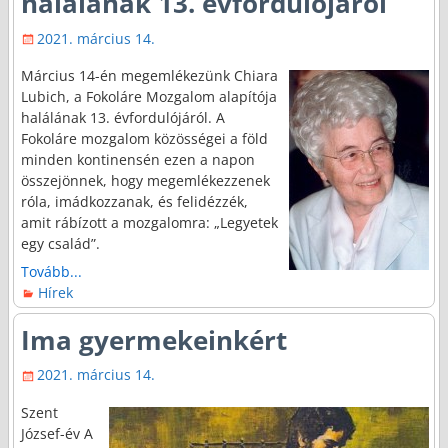
halálának 13. évfordulójáról
2021. március 14.
Március 14-én megemlékezünk Chiara
Lubich, a Fokoláre Mozgalom alapítója
halálának 13. évfordulójáról. A
Fokoláre mozgalom közösségei a föld
minden kontinensén ezen a napon
összejönnek, hogy megemlékezzenek
róla, imádkozzanak, és felidézzék,
amit rábízott a mozgalomra: „Legyetek
egy család”.
Tovább...
Hírek
Ima gyermekeinkért
2021. március 14.
Szent
József-év A