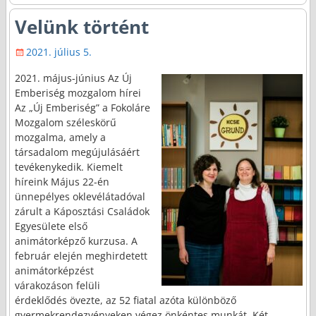
Velünk történt
2021. július 5.
2021. május-június Az Új
Emberiség mozgalom hírei
Az „Új Emberiség” a Fokoláre
Mozgalom széleskörű
mozgalma, amely a
társadalom megújulásáért
tevékenykedik. Kiemelt
híreink Május 22-én
ünnepélyes oklevélátadóval
zárult a Káposztási Családok
Egyesülete első
animátorképző kurzusa. A
február elején meghirdetett
animátorképzést
várakozáson felüli
érdeklődés övezte, az 52 fiatal azóta különböző
gyermekrendezvényeken végez önkéntes munkát. Két