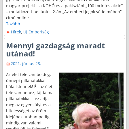
magyar projekt – a KOHÓ és a pakisztáni „100 forintos akció”
– mutatkozott be június 2-án „Az emberi jogok védelmében”
című online
…
Tovább…
Hírek
,
Új Emberiség
Mennyi gazdagság maradt
utánad!
2021. június 28.
Az élet tele van boldog,
ünnepi pillanatokkal –
hála Istennek! És az élet
tele van nehéz, fájdalmas
pillanatokkal – ez adja
meg az egyensúlyt és a
hitelességet az öröm
idejéhez. Abban pedig
mindig van valami
rendkívüli és felemelő,