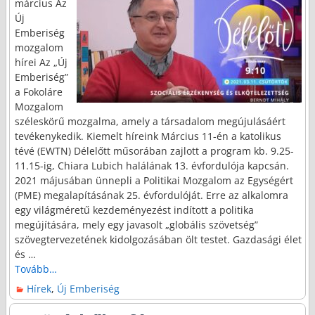
március Az
Új
Emberiség
mozgalom
hírei Az „Új
Emberiség”
a Fokoláre
Mozgalom
széleskörű mozgalma, amely a társadalom megújulásáért
tevékenykedik. Kiemelt híreink Március 11-én a katolikus
tévé (EWTN) Délelőtt műsorában zajlott a program kb. 9.25-
11.15-ig, Chiara Lubich halálának 13. évfordulója kapcsán.
2021 májusában ünnepli a Politikai Mozgalom az Egységért
(PME) megalapításának 25. évfordulóját. Erre az alkalomra
egy világméretű kezdeményezést indított a politika
megújítására, mely egy javasolt „globális szövetség”
szövegtervezetének kidolgozásában ölt testet. Gazdasági élet
és
…
Tovább…
Hírek
,
Új Emberiség