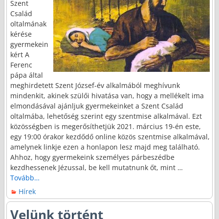
Szent
Család
oltalmának
kérése
gyermekein
kért A
Ferenc
pápa által
meghirdetett Szent József-év alkalmából meghívunk
mindenkit, akinek szülői hivatása van, hogy a mellékelt ima
elmondásával ajánljuk gyermekeinket a Szent Család
oltalmába, lehetőség szerint egy szentmise alkalmával. Ezt
közösségben is megerősíthetjük 2021. március 19-én este,
egy 19:00 órakor kezdődő online közös szentmise alkalmával,
amelynek linkje ezen a honlapon lesz majd meg található.
Ahhoz, hogy gyermekeink személyes párbeszédbe
kezdhessenek Jézussal, be kell mutatnunk őt, mint
…
Tovább…
Hírek
Velünk történt