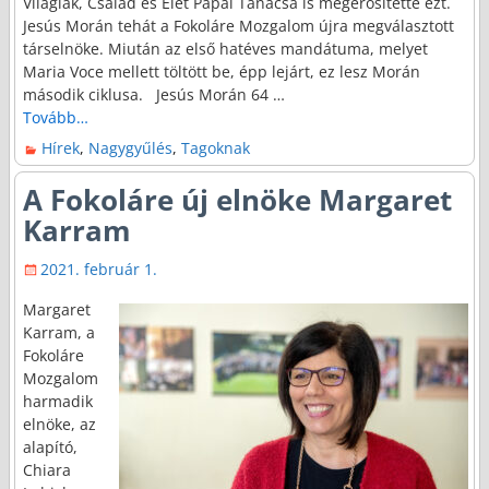
Világiak, Család és Élet Pápai Tanácsa is megerősítette ezt.
Jesús Morán tehát a Fokoláre Mozgalom újra megválasztott
társelnöke. Miután az első hatéves mandátuma, melyet
Maria Voce mellett töltött be, épp lejárt, ez lesz Morán
második ciklusa. Jesús Morán 64
…
Tovább…
Hírek
,
Nagygyűlés
,
Tagoknak
A Fokoláre új elnöke Margaret
Karram
2021. február 1.
Margaret
Karram, a
Fokoláre
Mozgalom
harmadik
elnöke, az
alapító,
Chiara