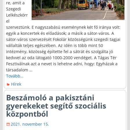
re, amit a
Szegedi
Lelkészkörr
el
szerveztünk. E nagyszabású eseménynek két fő iránya volt:
egyik a koncertek és előadások; a másik a sátor-város. A
sátor-város szervezését Fokolár közösségünk szegedi tagjai
vállalták teljes egészében. Az idén is több mint 50
intézmény, közösség építette fel a sátrát és szolgálta jó
kedvvel az oda látogató 1000-2000 vendéget. A Tágas Tér
Fesztiválnak azt a nevet is lehetne adni, hogy: Egyházak a
társadalom
…
Tovább…
Hírek
Beszámoló a pakisztáni
gyerekeket segítő szociális
központból
2021. november 15.