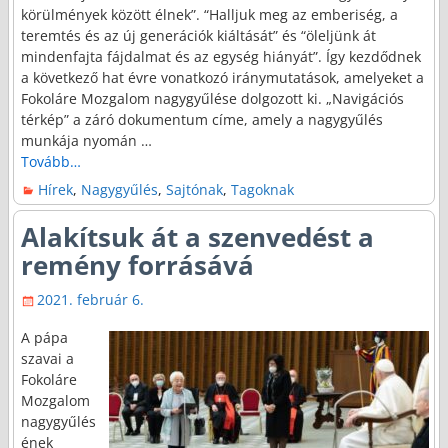
körülmények között élnek”. “Halljuk meg az emberiség, a
teremtés és az új generációk kiáltását” és “öleljünk át
mindenfajta fájdalmat és az egység hiányát”. Így kezdődnek
a következő hat évre vonatkozó iránymutatások, amelyeket a
Fokoláre Mozgalom nagygyűlése dolgozott ki. „Navigációs
térkép” a záró dokumentum címe, amely a nagygyűlés
munkája nyomán
…
Tovább…
Hírek
,
Nagygyűlés
,
Sajtónak
,
Tagoknak
Alakítsuk át a szenvedést a
remény forrásává
2021. február 6.
A pápa
szavai a
Fokoláre
Mozgalom
nagygyűlés
ének