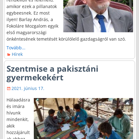
amikor ezek a pillanatok
egybeesnek. Ez most
ilyen! Barlay András, a
Fokoláre Mozgalom egyik
első magyarországi
önkéntesének temetését körülölelő gazdagságról van szó.
Tovább...
Hírek
Szentmise a pakisztáni
gyermekekért
2021. június 17.
Hálaadásra
és imára
hívunk
mindenkit,
akik
hozzájárult
ak ahhoz,