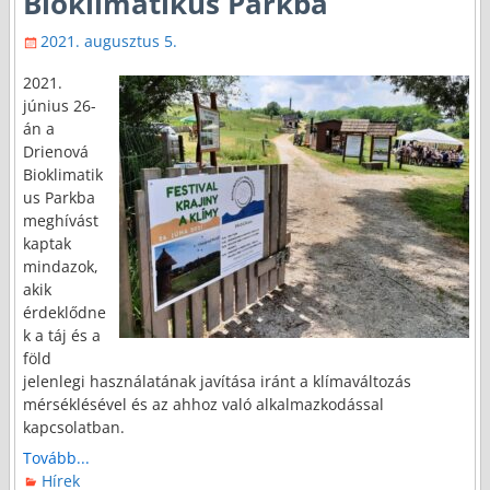
Bioklimatikus Parkba
2021. augusztus 5.
2021.
június 26-
án a
Drienová
Bioklimatik
us Parkba
meghívást
kaptak
mindazok,
akik
érdeklődne
k a táj és a
föld
jelenlegi használatának javítása iránt a klímaváltozás
mérséklésével és az ahhoz való alkalmazkodással
kapcsolatban.
Tovább...
Hírek