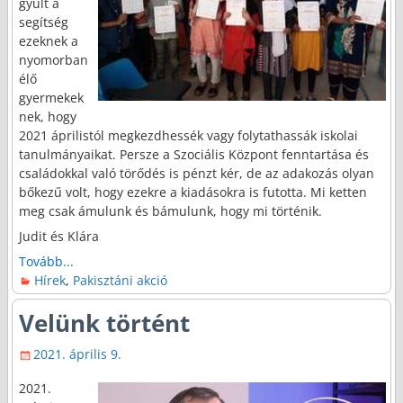
gyűlt a
segítség
ezeknek a
nyomorban
élő
gyermekek
nek, hogy
2021 áprilistól megkezdhessék vagy folytathassák iskolai
tanulmányaikat. Persze a Szociális Központ fenntartása és
családokkal való törődés is pénzt kér, de az adakozás olyan
bőkezű volt, hogy ezekre a kiadásokra is futotta. Mi ketten
meg csak ámulunk és bámulunk, hogy mi történik.
Judit és Klára
Tovább...
Hírek
,
Pakisztáni akció
Velünk történt
2021. április 9.
2021.