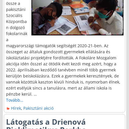
össze a
pakisztáni
Szociális
Központba
n dolgozó
fokolarinák
a
magyarországi támogatók segítségét 2020-21-ben. Az
összeget az általuk gondozott gyermekek ellátására és
iskoláztatási projektjére fordították. A Fokoláre Mozgalom
akciója idén ősszel az ötödik évét kezdi meg azért, hogy a
2022. áprilisában kezdődő tanévben minél több gyermek
kerüljön beiskolázásra. Ezek a gyermekek keresztények, de
vannak közöttük kaszton kívüli hinduk is, nyomorban élnek,
ezért esélyük sincs a tanulásra, mert az állami iskola is
pénzbe kerül.
…
Tovább…
Hírek
,
Pakisztáni akció
Látogatás a Drienová