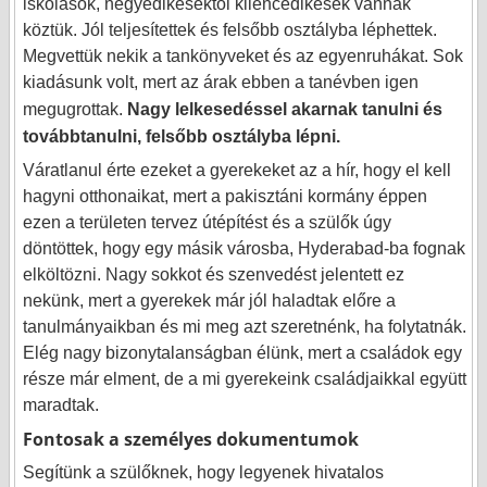
iskolások, negyedikesektől kilencedikesek vannak
köztük. Jól teljesítettek és felsőbb osztályba léphettek.
Megvettük nekik a tankönyveket és az egyenruhákat. Sok
kiadásunk volt, mert az árak ebben a tanévben igen
megugrottak.
Nagy lelkesedéssel akarnak tanulni és
továbbtanulni, felsőbb osztályba lépni.
Váratlanul érte ezeket a gyerekeket az a hír, hogy el kell
hagyni otthonaikat, mert a pakisztáni kormány éppen
ezen a területen tervez útépítést és a szülők úgy
döntöttek, hogy egy másik városba, Hyderabad-ba fognak
elköltözni. Nagy sokkot és szenvedést jelentett ez
nekünk, mert a gyerekek már jól haladtak előre a
tanulmányaikban és mi meg azt szeretnénk, ha folytatnák.
Elég nagy bizonytalanságban élünk, mert a családok egy
része már elment, de a mi gyerekeink családjaikkal együtt
maradtak.
Fontosak a személyes dokumentumok
Segítünk a szülőknek, hogy legyenek hivatalos