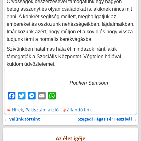
Orvosságok beszerzésével támogatunk egy nagyon
beteg asszonyt és olyan családokat is, akiknek nincs mit
enni. A konkrét segítség mellett, meghallgatjuk az
embereket és osztozunk nehézségeikben, fájdalmaikban.
Imádkozunk azért, hogy múljon el a kovid és hogy vissza
tudjunk térni a normális kerékvágásba.
Szívünkben hatalmas hála él mindazok iránt, akik
támogatják a Szociális Központot. Végtelen hálával
küldöm üdvözletemet,
Poulien Samsom
F
T
M
E
W
a
w
e
m
h
Hírek
,
Pakisztáni akció
állandó link
c
i
s
a
a
e
t
s
i
t
←
Velünk történt
Szegedi Tágas Tér Fesztivál
→
Bejegyzés navigáció
b
t
e
l
s
o
e
n
A
Az élet igéje
o
r
g
p