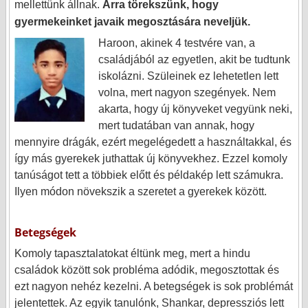
mellettünk állnak.
Arra törekszünk, hogy
gyermekeinket javaik megosztására neveljük.
Haroon, akinek 4 testvére van, a
családjából az egyetlen, akit be tudtunk
iskolázni. Szüleinek ez lehetetlen lett
volna, mert nagyon szegények. Nem
akarta, hogy új könyveket vegyünk neki,
mert tudatában van annak, hogy
mennyire drágák, ezért megelégedett a használtakkal, és
így más gyerekek
juthattak új könyvekhez.
Ezzel komoly
tanúságot tett a többiek előtt és példakép lett számukra.
Ilyen módon növekszik a szeretet a gyerekek között.
Betegségek
Komoly tapasztalatokat éltünk meg, mert a hindu
családok között sok probléma adódik, megosztottak és
ezt nagyon nehéz kezelni. A betegségek is sok problémát
jelentettek. Az egyik tanulónk, Shankar, depressziós lett