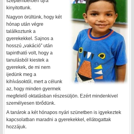
szeptemberben újra
kinyitottunk.
Nagyon örültünk, hogy két
hónap után végre
találkoztunk a
gyerekekkel. Sajnos a
hosszú „vakáció” után
tapintható volt, hogy a
tanulásból kiestek a
gyerekek, de mi nem
ijedünk meg a
kihívásoktól, mert a célunk
az, hogy minden gyermek
megfelelő oktatásban részesüljön. Ezért mindenkivel
személyesen törődünk.
A tanárok a két hónapos nyári szünetben is igyekeztek
kapcsolatban maradni a gyerekekkel, ellátogattak
hozzájuk.