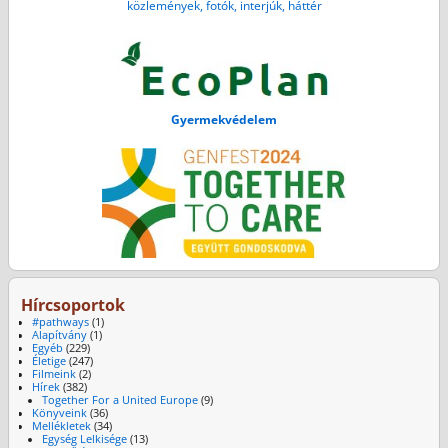
közlemények, fotók, interjúk, háttér
Gyermekvédelem
Hírcsoportok
#pathways
(1)
Alapítvány
(1)
Egyéb
(229)
Életige
(247)
Filmeink
(2)
Hírek
(382)
Together For a United Europe
(9)
Könyveink
(36)
Mellékletek
(34)
Egység Lelkisége
(13)