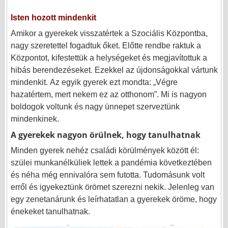
Isten hozott mindenkit
Amikor a gyerekek visszatértek a Szociális Központba,
nagy szeretettel fogadtuk őket. Előtte rendbe raktuk a
Központot, kifestettük a helységeket és megjavítottuk a
hibás berendezéseket. Ezekkel az újdonságokkal vártunk
mindenkit.
Az egyik gyerek ezt mondta: „Végre
hazatértem, mert nekem ez az otthonom”. Mi is nagyon
boldogok voltunk és nagy ünnepet szerveztünk
mindenkinek.
A gyerekek nagyon örülnek, hogy tanulhatnak
Minden gyerek nehéz családi körülmények között él:
szülei munkanélküliek lettek a pandémia következtében
és néha még ennivalóra sem futotta. Tudomásunk volt
erről és igyekeztünk örömet szerezni nekik. Jelenleg van
egy zenetanárunk és leírhatatlan a gyerekek öröme, hogy
énekeket tanulhatnak.