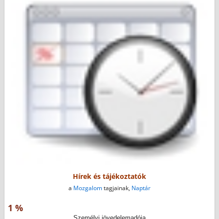
Hírek és tájékoztatók
a
Mozgalom
tagjainak,
Naptár
1 %
Személyi jövedelemadója