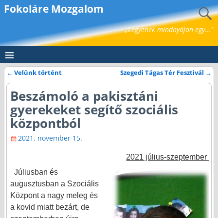
Fokoláre Mozgalom
„Legyenek mindnyájan egy..."
←
Velünk történt
Szegedi Tágas Tér Fesztivál
→
Bejegyzés navigáció
Beszámoló a pakisztáni
gyerekeket segítő szociális
központból
2021. november 15.
2021 július-szeptember
Júliusban és
augusztusban a Szociális
Központ a nagy meleg és
a kovid miatt bezárt, de