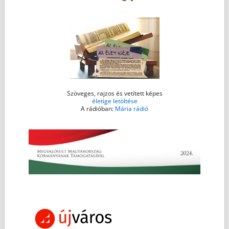
k
e
p
r
Szöveges, rajzos és vetített képes
életige letöltése
A rádióban:
Mária rádió