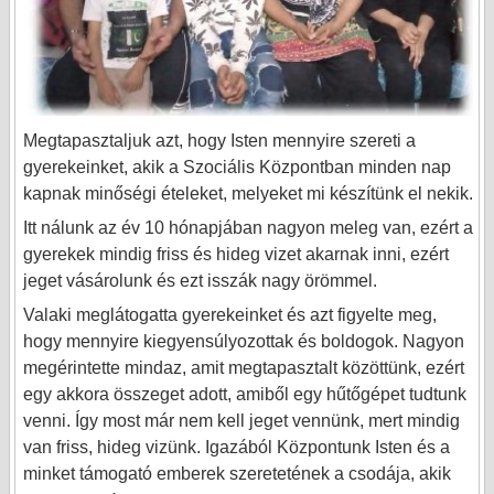
Megtapasztaljuk azt, hogy Isten mennyire szereti a
gyerekeinket, akik a Szociális Központban minden nap
kapnak minőségi ételeket, melyeket mi készítünk el nekik.
Itt nálunk az év 10 hónapjában nagyon meleg van, ezért a
gyerekek mindig friss és hideg vizet akarnak inni, ezért
jeget vásárolunk és ezt isszák nagy örömmel.
Valaki meglátogatta gyerekeinket és azt figyelte meg,
hogy mennyire kiegyensúlyozottak és boldogok. Nagyon
megérintette mindaz, amit megtapasztalt közöttünk, ezért
egy akkora összeget adott, amiből egy hűtőgépet tudtunk
venni. Így most már nem kell jeget vennünk, mert mindig
van friss, hideg vizünk. Igazából Központunk Isten és a
minket támogató emberek szeretetének a csodája, akik