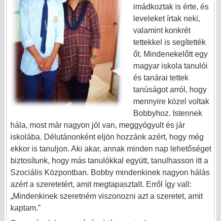
imádkoztak is érte, és
leveleket írtak neki,
valamint konkrét
tettekkel is segítették
őt. Mindenekelőtt egy
magyar iskola tanulói
és tanárai tettek
tanúságot arról, hogy
mennyire közel voltak
Bobbyhoz. Istennek
hála, most már nagyon jól van, meggyógyult és jár
iskolába. Délutánonként eljön hozzánk azért, hogy még
ekkor is tanuljon. Aki akar, annak minden nap lehetőséget
biztosítunk, hogy más tanulókkal együtt, tanulhasson itt a
Szociális Központban. Bobby mindenkinek nagyon hálás
azért a szeretetért, amit megtapasztalt. Erről így vall:
„Mindenkinek szeretném viszonozni azt a szeretet, amit
kaptam.”