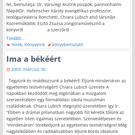
fel, bemutatja: Dr. Várszegi Asztrik püspök, pannonhalmi
főapátDr. Hafenscher Károly evangélikus professzor,
teológusValeria Ronchetti, Chiara Lubich első társnője
Közreműködik: Esztó Zsuzsa zongoraművésznő a
könyvről a szerzőről
Tovább...
Hírek
,
Könyveink
könyvbemutató
Ima a békéért
2003. március 30.
Tegyünk és imádkozzunk a békéért! Éljünk mindenáron az
egyetemes testvériségért! Chiara Lubich üzenete A
napokban kezdődött meg Algériában a mozgalom
szervezésében egy formálódási iskola muzulmán
családoknak. Chiara Lubich megnyitó üzenetében így ír:
“Ebben a drámai pillanatban nagyobb hit kéretik tőlünk az
egyetlen Isten irgalmas szeretetében. Szenvedélyesen és
“mindenáron” törekedjünk az egyetemes testvériségre! Még
nagylelkűbben és radikálisabban éljünk közös ideálunk