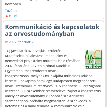
bővebben
Tovább...
Hírek
Kommunikáció és kapcsolatok
az orvostudományban
2007. február 20.
Új javaslatok az orvoslás területén.
Kutatásokat, alkalmazási modelleket és
nemzetközi projekteket mutattak be e témában
2007. február 16-17-én a római Katolikus
Egyetemen megrendezett orvos-
kongresszuson, melynek munkájába műholdas adáson
keresztül bekapcsolódtak egy Budapesten megrendezett
orvosi szeminárium résztvevői is. 5 kontinens 35 országából
összesen 600 szakember részvételével zajlott a kongresszus,
amely az orvostudomány különböző szakterületei
szempontjából próbálta megközelíteni a szenvedés, a
betegség és a halál témáját. A kommunikáció és a