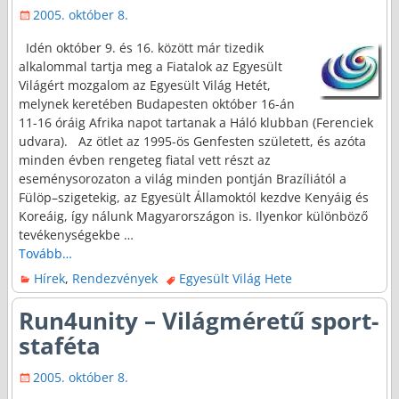
2005. október 8.
Idén október 9. és 16. között már tizedik
alkalommal tartja meg a Fiatalok az Egyesült
Világért mozgalom az Egyesült Világ Hetét,
melynek keretében Budapesten október 16-án
11-16 óráig Afrika napot tartanak a Háló klubban (Ferenciek
udvara). Az ötlet az 1995-ös Genfesten született, és azóta
minden évben rengeteg fiatal vett részt az
eseménysorozaton a világ minden pontján Brazíliától a
Fülöp–szigetekig, az Egyesült Államoktól kezdve Kenyáig és
Koreáig, így nálunk Magyarországon is. Ilyenkor különböző
tevékenységekbe
…
Tovább…
Hírek
,
Rendezvények
Egyesült Világ Hete
Run4unity – Világméretű sport-
staféta
2005. október 8.