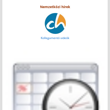
Nemzetközi hírek
Kollegamentó videók