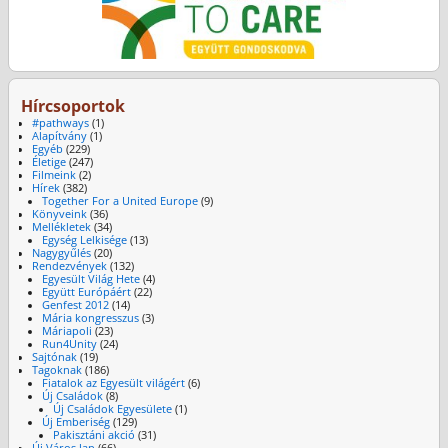
Hírcsoportok
#pathways
(1)
Alapítvány
(1)
Egyéb
(229)
Életige
(247)
Filmeink
(2)
Hírek
(382)
Together For a United Europe
(9)
Könyveink
(36)
Mellékletek
(34)
Egység Lelkisége
(13)
Nagygyűlés
(20)
Rendezvények
(132)
Egyesült Világ Hete
(4)
Együtt Európáért
(22)
Genfest 2012
(14)
Mária kongresszus
(3)
Máriapoli
(23)
Run4Unity
(24)
Sajtónak
(19)
Tagoknak
(186)
Fiatalok az Egyesült világért
(6)
Új Családok
(8)
Új Családok Egyesülete
(1)
Új Emberiség
(129)
Pakisztáni akció
(31)