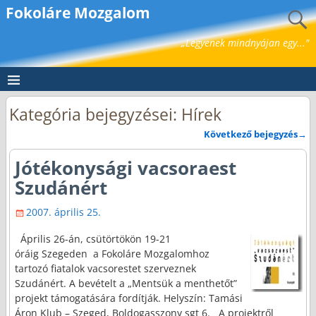
Fokoláre Mozgalom
„Legyenek mindnyájan egy..."
Kategória bejegyzései:
Hírek
Következő bejegyzés
→
Bejegyzés navigáció
Jótékonysági vacsoraest
Szudánért
2007. április 25.
Április 26-án, csütörtökön 19-21
óráig Szegeden a Fokoláre Mozgalomhoz
tartozó fiatalok vacsorestet szerveznek
Szudánért. A bevételt a „Mentsük a menthetőt”
projekt támogatására fordítják. Helyszín: Tamási
Áron Klub – Szeged, Boldogasszony sgt 6. A projektről