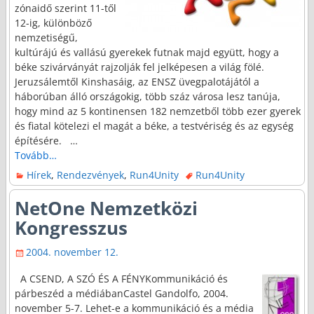
zónaidő szerint 11-től
12-ig, különböző
nemzetiségű,
kultúrájú és vallású gyerekek futnak majd együtt, hogy a
béke szivárványát rajzolják fel jelképesen a világ fölé.
Jeruzsálemtől Kinshasáig, az ENSZ üvegpalotájától a
háborúban álló országokig, több száz városa lesz tanúja,
hogy mind az 5 kontinensen 182 nemzetből több ezer gyerek
és fiatal kötelezi el magát a béke, a testvériség és az egység
építésére.
…
Tovább…
Hírek
,
Rendezvények
,
Run4Unity
Run4Unity
NetOne Nemzetközi
Kongresszus
2004. november 12.
A CSEND, A SZÓ ÉS A FÉNYKommunikáció és
párbeszéd a médiábanCastel Gandolfo, 2004.
november 5-7. Lehet-e a kommunikáció és a média