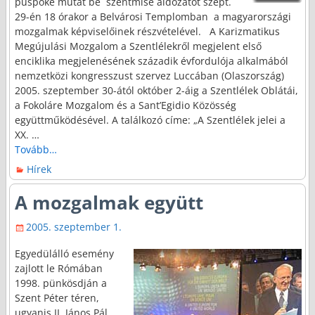
püspöke mutat be szentmise áldozatot szept.
29-én 18 órakor a Belvárosi Templomban a magyarországi
mozgalmak képviselőinek részvételével. A Karizmatikus
Megújulási Mozgalom a Szentlélekről megjelent első
enciklika megjelenésének századik évfordulója alkalmából
nemzetközi kongresszust szervez Luccában (Olaszország)
2005. szeptember 30-ától október 2-áig a Szentlélek Oblátái,
a Fokoláre Mozgalom és a Sant’Egidio Közösség
együttműködésével. A találkozó címe: „A Szentlélek jelei a
XX.
…
Tovább…
Hírek
A mozgalmak együtt
2005. szeptember 1.
Egyedülálló esemény
zajlott le Rómában
1998. pünkösdján a
Szent Péter téren,
ugyanis II. János Pál