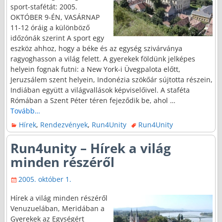
sport-stafétát: 2005.
OKTÓBER 9-ÉN, VASÁRNAP
11-12 óráig a különböző
időzónák szerint A sport egy
eszköz ahhoz, hogy a béke és az egység szivárványa
ragyoghasson a világ felett. A gyerekek földünk jelképes
helyein fognak futni: a New York-i Üvegpalota előtt,
Jeruzsálem szent helyein, Indonézia szökőár sújtotta részein,
Indiában együtt a világvallások képviselőivel. A staféta
Rómában a Szent Péter téren fejeződik be, ahol
…
Tovább…
Hírek
,
Rendezvények
,
Run4Unity
Run4Unity
Run4unity – Hírek a világ
minden részéről
2005. október 1.
Hírek a világ minden részéről
Venuzuelában, Meridában a
Gyerekek az Egységért