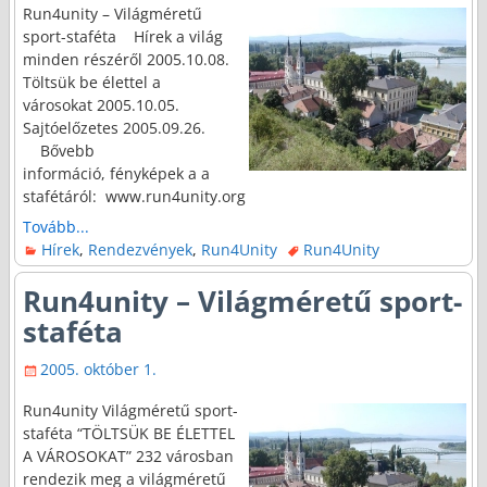
Run4unity – Világméretű
sport-staféta Hírek a világ
minden részéről 2005.10.08.
Töltsük be élettel a
városokat 2005.10.05.
Sajtóelőzetes 2005.09.26.
Bővebb
információ, fényképek a a
stafétáról: www.run4unity.org
Tovább...
Hírek
,
Rendezvények
,
Run4Unity
Run4Unity
Run4unity – Világméretű sport-
staféta
2005. október 1.
Run4unity Világméretű sport-
staféta “TÖLTSÜK BE ÉLETTEL
A VÁROSOKAT” 232 városban
rendezik meg a világméretű