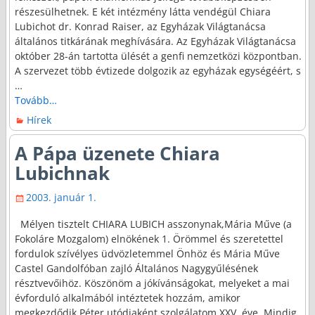
részesülhetnek. E két intézmény látta vendégül Chiara
Lubichot dr. Konrad Raiser, az Egyházak Világtanácsa
általános titkárának meghívására. Az Egyházak Világtanácsa
október 28-án tartotta ülését a genfi nemzetközi központban.
A szervezet több évtizede dolgozik az egyházak egységéért, s
…
Tovább…
Hírek
A Pápa üzenete Chiara
Lubichnak
2003. január 1.
Mélyen tisztelt CHIARA LUBICH asszonynak,Mária Műve (a
Fokoláre Mozgalom) elnökének 1. Örömmel és szeretettel
fordulok szívélyes üdvözletemmel Önhöz és Mária Műve
Castel Gandolfóban zajló Általános Nagygyűlésének
résztvevőihöz. Köszönöm a jókívánságokat, melyeket a mai
évforduló alkalmából intéztetek hozzám, amikor
megkezdődik Péter utódjaként szolgálatom XXV. éve. Mindig