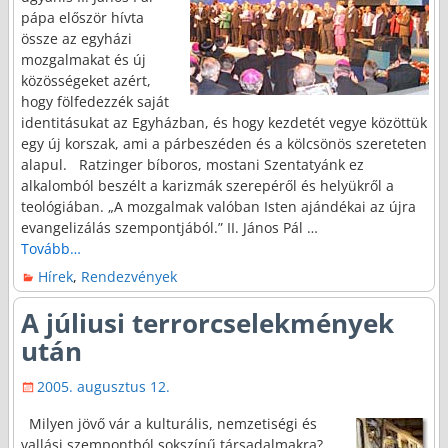
pápa először hívta
össze az egyházi
mozgalmakat és új
közösségeket azért,
hogy fölfedezzék saját
identitásukat az Egyházban, és hogy kezdetét vegye közöttük
egy új korszak, ami a párbeszéden és a kölcsönös szereteten
alapul. Ratzinger bíboros, mostani Szentatyánk ez
alkalomból beszélt a karizmák szerepéről és helyükről a
teológiában. „A mozgalmak valóban Isten ajándékai az újra
evangelizálás szempontjából.” II. János Pál
…
Tovább…
Hírek
,
Rendezvények
A júliusi terrorcselekmények
után
2005. augusztus 12.
Milyen jövő vár a kulturális, nemzetiségi és
vallási szempontból sokszínű társadalmakra?