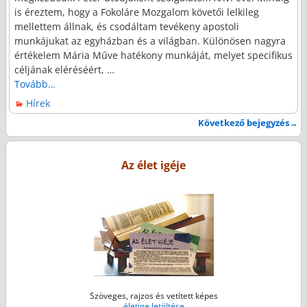
is éreztem, hogy a Fokoláre Mozgalom követői lelkileg
mellettem állnak, és csodáltam tevékeny apostoli
munkájukat az egyházban és a világban. Különösen nagyra
értékelem Mária Műve hatékony munkáját, melyet specifikus
céljának eléréséért,
…
Tovább…
Hírek
Következő bejegyzés
→
Bejegyzés navigáció
Az élet igéje
Szöveges, rajzos és vetített képes
életige letöltése