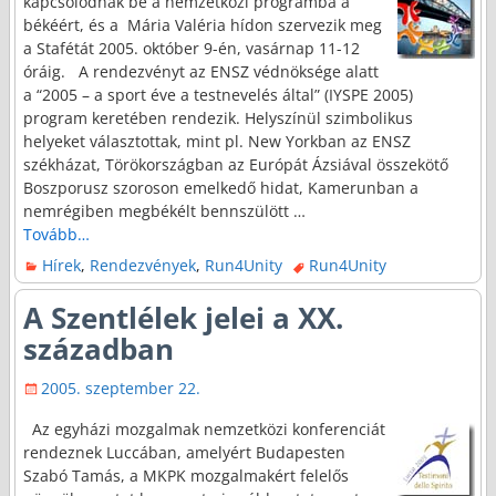
kapcsolódnak be a nemzetközi programba a
békéért, és a Mária Valéria hídon szervezik meg
a Stafétát 2005. október 9-én, vasárnap 11-12
óráig. A rendezvényt az ENSZ védnöksége alatt
a “2005 – a sport éve a testnevelés által” (IYSPE 2005)
program keretében rendezik. Helyszínül szimbolikus
helyeket választottak, mint pl. New Yorkban az ENSZ
székházat, Törökországban az Európát Ázsiával összekötő
Boszporusz szoroson emelkedő hidat, Kamerunban a
nemrégiben megbékélt bennszülött
…
Tovább…
Hírek
,
Rendezvények
,
Run4Unity
Run4Unity
A Szentlélek jelei a XX.
században
2005. szeptember 22.
Az egyházi mozgalmak nemzetközi konferenciát
rendeznek Luccában, amelyért Budapesten
Szabó Tamás, a MKPK mozgalmakért felelős