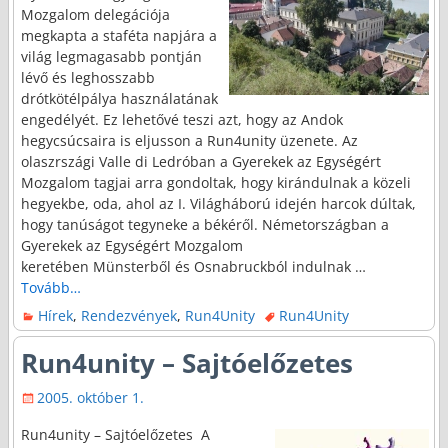
Mozgalom delegációja
megkapta a staféta napjára a
világ legmagasabb pontján
lévő és leghosszabb
drótkötélpálya használatának
engedélyét. Ez lehetővé teszi azt, hogy az Andok
hegycsúcsaira is eljusson a Run4unity üzenete. Az
olaszrszági Valle di Ledróban a Gyerekek az Egységért
Mozgalom tagjai arra gondoltak, hogy kirándulnak a közeli
hegyekbe, oda, ahol az I. Világháború idején harcok dúltak,
hogy tanúságot tegyneke a békéről. Németországban a
Gyerekek az Egységért Mozgalom
keretében Münsterből és Osnabruckból indulnak
…
Tovább…
Hírek
,
Rendezvények
,
Run4Unity
Run4Unity
Run4unity – Sajtóelőzetes
2005. október 1.
Run4unity – Sajtóelőzetes A