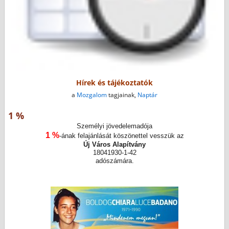
Hírek és tájékoztatók
a
Mozgalom
tagjainak,
Naptár
1 %
Személyi jövedelemadója
1 %
-ának felajánlását köszönettel vesszük az
Új Város Alapítvány
18041930-1-42
adószámára.