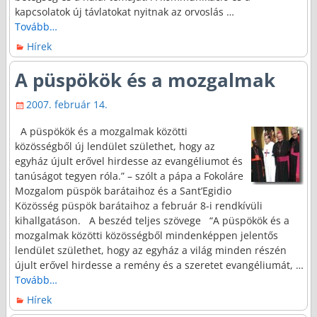
kapcsolatok új távlatokat nyitnak az orvoslás
…
Tovább…
Hírek
A püspökök és a mozgalmak
2007. február 14.
A püspökök és a mozgalmak közötti
közösségből új lendület születhet, hogy az
egyház újult erővel hirdesse az evangéliumot és
tanúságot tegyen róla.” – szólt a pápa a Fokoláre
Mozgalom püspök barátaihoz és a Sant’Egidio
Közösség püspök barátaihoz a február 8-i rendkívüli
kihallgatáson. A beszéd teljes szövege “A püspökök és a
mozgalmak közötti közösségből mindenképpen jelentős
lendület születhet, hogy az egyház a világ minden részén
újult erővel hirdesse a remény és a szeretet evangéliumát,
…
Tovább…
Hírek