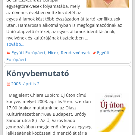
egységtörekvések folyamatába, mely
az ötvenes években vette kezdetét az
egyes államok közt több évszázadon át tartó konfliktusok
után. Hamarosan alkotmányban is megfogalmazódnak az
Unió alapvető értékei, az egyes államok identitásának,
nyelvének és kultúrájának tiszteletben
…
Tovább…
Együtt Európáért
,
Hírek
,
Rendezvények
Együtt
Európáért
Könyvbemutató
2003. április 2.
Megjelent Chiara Lubich: Új úton című
könyve, melyet 2003. április 9-én, szerdán
17.00 órakor mutatunk be az Olasz
Kultúrintézetben(1088 Budapest, Bródy
Sándor utca 8.) Az Új Város kiadó
gondozásában megjelenő könyv az egység
lelkiségének közösségi dimenzióját tárja