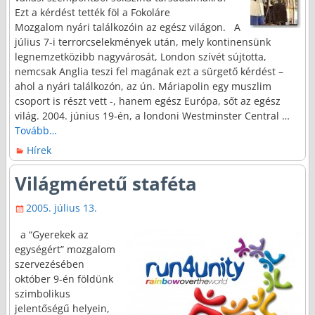
Ezt a kérdést tették föl a Fokoláre
Mozgalom nyári találkozóin az egész világon. A
július 7-i terrorcselekmények után, mely kontinensünk
legnemzetközibb nagyvárosát, London szívét sújtotta,
nemcsak Anglia teszi fel magának ezt a sürgető kérdést –
ahol a nyári találkozón, az ún. Máriapolin egy muszlim
csoport is részt vett -, hanem egész Európa, sőt az egész
világ. 2004. június 19-én, a londoni Westminster Central
…
Tovább…
Hírek
Világméretű staféta
2005. július 13.
a “Gyerekek az
egységért” mozgalom
szervezésében
október 9-én földünk
szimbolikus
jelentőségű helyein,