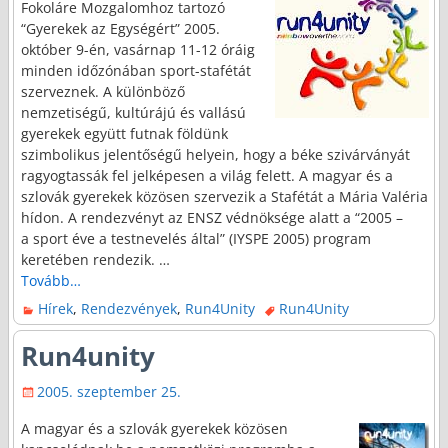
Fokoláre Mozgalomhoz tartozó
“Gyerekek az Egységért” 2005.
október 9-én, vasárnap 11-12 óráig
minden időzónában sport-stafétát
szerveznek. A különböző
nemzetiségű, kultúrájú és vallású
gyerekek együtt futnak földünk
szimbolikus jelentőségű helyein, hogy a béke szivárványát
ragyogtassák fel jelképesen a világ felett. A magyar és a
szlovák gyerekek közösen szervezik a Stafétát a Mária Valéria
hídon. A rendezvényt az ENSZ védnöksége alatt a “2005 –
a sport éve a testnevelés által” (IYSPE 2005) program
keretében rendezik.
…
Tovább…
Hírek
,
Rendezvények
,
Run4Unity
Run4Unity
Run4unity
2005. szeptember 25.
A magyar és a szlovák gyerekek közösen