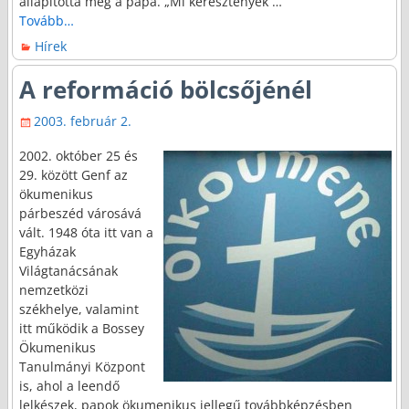
állapította meg a pápa. „Mi keresztények
…
Tovább…
Hírek
A reformáció bölcsőjénél
2003. február 2.
2002. október 25 és
29. között Genf az
ökumenikus
párbeszéd városává
vált. 1948 óta itt van a
Egyházak
Világtanácsának
nemzetközi
székhelye, valamint
itt működik a Bossey
Ökumenikus
Tanulmányi Központ
is, ahol a leendő
lelkészek, papok ökumenikus jellegű továbbképzésben