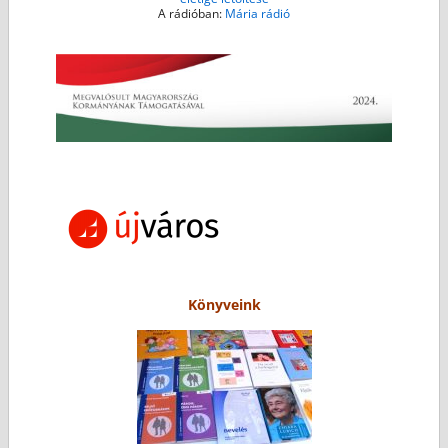
A rádióban:
Mária rádió
Könyveink