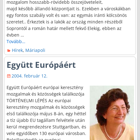
mozgalom hosszabb-rövidebb összejöveteleit,
majd később állandó központjait is. Ezekben a városkákban
egy fontos szabály volt és van: az egymás iránti kölcsönös
szeretet.. Érkeztek is a lakók az ország minden részéből
Soprontól a román határ mellett fekvő Elekig, ebben az
évben
…
Tovább…
Hírek
,
Máriapoli
Együtt Európáért
2004. február 12.
Együtt Európáért európai keresztény
mozgalmak és közösségek találkozója
TÖRTÉNELMI LÉPÉS Az európai
keresztény mozgalmak és közösségek
első találkozója május 8-án, egy héttel
a tíz újabb EU tagállam felvétele után
kerül megrendezésre Stuttgartban, és
vele egyidőben 130 európai városban.
Beleilleszkedik az európai