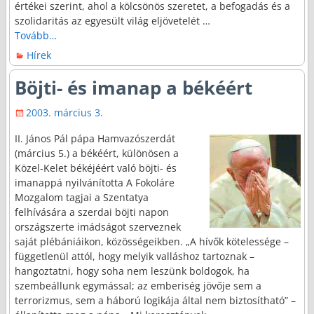
értékei szerint, ahol a kölcsönös szeretet, a befogadás és a
szolidaritás az egyesült világ eljövetelét
…
Tovább…
Hírek
Böjti- és imanap a békéért
2003. március 3.
II. János Pál pápa Hamvazószerdát
(március 5.) a békéért, különösen a
Közel-Kelet békéjéért való böjti- és
imanappá nyilvánította A Fokoláre
Mozgalom tagjai a Szentatya
felhívására a szerdai böjti napon
országszerte imádságot szerveznek
saját plébániáikon, közösségeikben. „A hívők kötelessége –
függetlenül attól, hogy melyik valláshoz tartoznak –
hangoztatni, hogy soha nem leszünk boldogok, ha
szembeállunk egymással; az emberiség jövője sem a
terrorizmus, sem a háború logikája által nem biztosítható” –