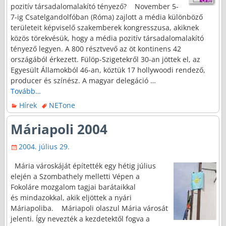
pozitív társadalomalakító tényező? November 5-
7-ig Csatelgandolfóban (Róma) zajlott a média különböző
területeit képviselő szakemberek kongresszusa, akiknek
közös törekvésük, hogy a média pozitív társadalomalakító
tényező legyen. A 800 résztvevő az öt kontinens 42
országából érkezett. Fülöp-Szigetekről 30-an jöttek el, az
Egyesült Államokból 46-an, köztük 17 hollywoodi rendező,
producer és színész. A magyar delegáció
…
Tovább…
Hírek
NETone
Máriapoli 2004
2004. július 29.
Mária városkáját építették egy hétig július
elején a Szombathely melletti Vépen a
Fokoláre mozgalom tagjai barátaikkal
és mindazokkal, akik eljöttek a nyári
Máriapoliba. Máriapoli olaszul Mária városát
jelenti. Így nevezték a kezdetektől fogva a