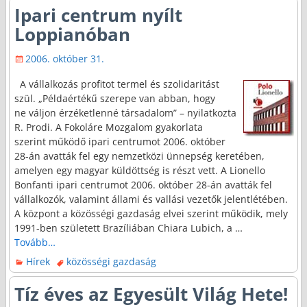
Ipari centrum nyílt
Loppianóban
2006. október 31.
A vállalkozás profitot termel és szolidaritást
szül. „Példaértékű szerepe van abban, hogy
ne váljon érzéketlenné társadalom” – nyilatkozta
R. Prodi. A Fokoláre Mozgalom gyakorlata
szerint működő ipari centrumot 2006. október
28-án avatták fel egy nemzetközi ünnepség keretében,
amelyen egy magyar küldöttség is részt vett. A Lionello
Bonfanti ipari centrumot 2006. október 28-án avatták fel
vállalkozók, valamint állami és vallási vezetők jelentlétében.
A központ a közösségi gazdaság elvei szerint működik, mely
1991-ben született Brazíliában Chiara Lubich, a
…
Tovább…
Hírek
közösségi gazdaság
Tíz éves az Egyesült Világ Hete!