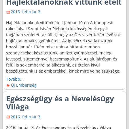
Hajléktalanoknak vittünk ételt
2016. február 3.
Hajléktalanoknak vittünk ételt január 10-én A budapesti
rákosfalvai Szent István Plébánia közösségének egyik
tagjában született az ötlet, hogy az Örs vezér terén lévő sok
hajléktalannak vigyünk ételt. Az igekörrel csatlakoztunk
hozzá. Január 10-én mise után a hittanteremben
szendvicseket készítettünk, amiket gyümölccsel, meleg
levessel, süteménnyel becsomagoltunk. Az aluljáróban és
felül is sok emberrel találkoztunk, az ételen kívül
beszélgettünk is az emberekkel, kinek mire volna szüksége.
Tovább...
Új Emberiség
Egészségügy és a Nevelésügy
Világa
2016. február 3.
2016. Január 8. Az Egészségügy és a Nevelésügy Világa