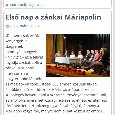
Máriapoli
,
Tagoknak
Első nap a zánkai Máriapolin
2016. március 13.
„De nem csak értük
könyörgök…”
„Legyenek
mindnyájan egyek.”
(Jn 17,21) – ez a felirat
fogadja azokat, akik a
zánkai Máriapoli
helyszínén a
nagyterembe lépnek;
és még sokkal több… Közel 600 ember, közülük 80-an
életükben először időznek Mária városában, ezen a
különleges helyen, ahol a szeretet „törvénye” szerint élünk,
és ahol olyannyira hétköznapi, egyszerű, élhető és átélhető
történeteket osztunk meg egymással. Régi-új élmény a
Máriapoli kegyelme, melyre nem állhat készen az ember,