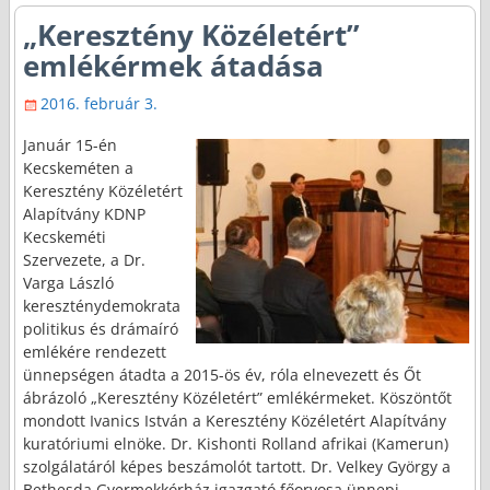
„Keresztény Közéletért”
emlékérmek átadása
2016. február 3.
Január 15-én
Kecskeméten a
Keresztény Közéletért
Alapítvány KDNP
Kecskeméti
Szervezete, a Dr.
Varga László
kereszténydemokrata
politikus és drámaíró
emlékére rendezett
ünnepségen átadta a 2015-ös év, róla elnevezett és Őt
ábrázoló „Keresztény Közéletért” emlékérmeket. Köszöntőt
mondott Ivanics István a Keresztény Közéletért Alapítvány
kuratóriumi elnöke. Dr. Kishonti Rolland afrikai (Kamerun)
szolgálatáról képes beszámolót tartott. Dr. Velkey György a
Bethesda Gyermekkórház igazgató főorvosa ünnepi