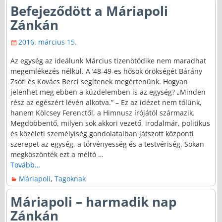
Befejeződött a Máriapoli
Zánkán
2016. március 15.
Az egység az ideálunk Március tizenötödike nem maradhat
megemlékezés nélkül. A ’48-49-es hősök örökségét Bárány
Zsófi és Kovács Berci segítenek megértenünk. Hogyan
jelenhet meg ebben a küzdelemben is az egység? „Minden
rész az egészért lévén alkotva.” – Ez az idézet nem tőlünk,
hanem Kölcsey Ferenctől, a Himnusz írójától származik.
Megdöbbentő, milyen sok akkori vezető, irodalmár, politikus
és közéleti személyiség gondolataiban játszott központi
szerepet az egység, a törvényesség és a testvériség. Sokan
megköszönték ezt a méltó
…
Tovább…
Máriapoli
,
Tagoknak
Máriapoli – harmadik nap
Zánkán