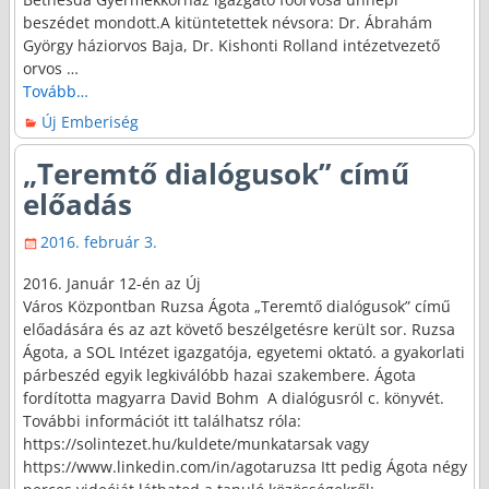
beszédet mondott.A kitüntetettek névsora: Dr. Ábrahám
György háziorvos Baja, Dr. Kishonti Rolland intézetvezető
orvos
…
Tovább…
Új Emberiség
„Teremtő dialógusok” című
előadás
2016. február 3.
2016. Január 12-én az Új
Város Központban Ruzsa Ágota „Teremtő dialógusok” című
előadására és az azt követő beszélgetésre került sor. Ruzsa
Ágota, a SOL Intézet igazgatója, egyetemi oktató. a gyakorlati
párbeszéd egyik legkiválóbb hazai szakembere. Ágota
fordította magyarra David Bohm A dialógusról c. könyvét.
További információt itt találhatsz róla:
https://solintezet.hu/kuldete/munkatarsak vagy
https://www.linkedin.com/in/agotaruzsa Itt pedig Ágota négy