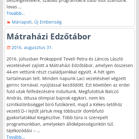
beszélgetésekre, szabad programokra több időt szántunk:
lovas
…
Tovább…
Máriapoli
,
Új Emberiség
Mátraházi Edzőtábor
2016. augusztus 31.
2016. júliusban Prokoppné Teveli Petra és Láncos László
vezetésével zajlott a Mátraházi Edzőtábor, amelyen összesen
44-en vettünk részt családjainkkal együtt. A hét igen
tartalmasan telt. Minden napunk Laci vezetésével végzett
gerinc tornával, nyújtással kezdődött. Ezt követően az erdei
futó utak felfedezésére indultunk. Megfutottuk Balczó
András, öttusa olimpiai bajnok egykori, nem kis
szintkülönbséggel bíró futóköreit, majd a Kékes-tetőhöz
vezető D-i lejtőt jártuk meg többször dombfutó
gyakorlatokkal kiegészítve. Több túra is szerepelt
programunkban, amelyeken állóképességünkön túl,
tájékozódási –
…
Tovább…