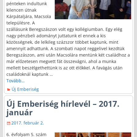
pénteken indultunk
kilencen útnak
Kárpátaljára, Macsola
településre. A
szállásunk Beregszászon volt egy kollégiumban. Egy elég
nagy pénzbeli adományt juttatunk el ennek a kis
közösségnek, de lelkileg százszor többet kaptunk, mint
amennyit adhattunk. A szombati napot reggelivel kezdtük
Beregszászon, ami után Macsolára mentünk két családhoz a
már előzetesen megvett fát összevágni, ahol a munka
mellett beszélgethettünk is az ott élőkkel. A favágás után
családoknál kaptunk
…
Tovább…
Új Emberiség
Új Emberiség hírlevél – 2017.
január
2017. február 2.
6. évfolyam 5. szám