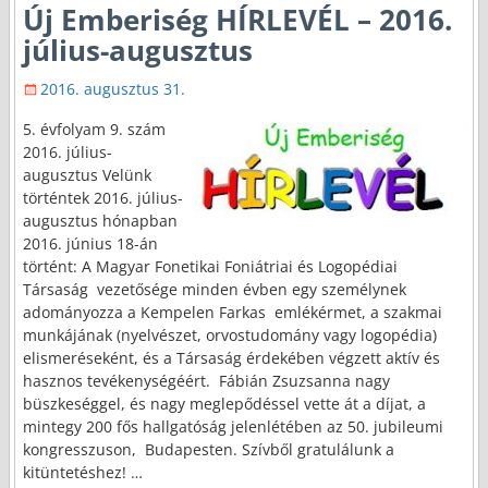
Új Emberiség HÍRLEVÉL – 2016.
július-augusztus
2016. augusztus 31.
5. évfolyam 9. szám
2016. július-
augusztus Velünk
történtek 2016. július-
augusztus hónapban
2016. június 18-án
történt: A Magyar Fonetikai Foniátriai és Logopédiai
Társaság vezetősége minden évben egy személynek
adományozza a Kempelen Farkas emlékérmet, a szakmai
munkájának (nyelvészet, orvostudomány vagy logopédia)
elismeréseként, és a Társaság érdekében végzett aktív és
hasznos tevékenységéért. Fábián Zsuzsanna nagy
büszkeséggel, és nagy meglepődéssel vette át a díjat, a
mintegy 200 fős hallgatóság jelenlétében az 50. jubileumi
kongresszuson, Budapesten. Szívből gratulálunk a
kitüntetéshez!
…