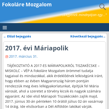
Fokoláre Mozgalom
„Legyenek mindnyájan egy..."
←
Előző bejegyzés
Következő bejegyzés
→
Bejegyzés navigáció
2017. évi Máriapolik
2017. március 31.
TÁJÉKOZTATÓ A 2017-ES MÁRIAPOLIKRÓL TISZAKÉCSKE –
MISKOLC – VÉP A Fokoláre Mozgalom örömmel tudatja
tagjaival és mindazokkal, akik érdeklődnek lelkiségünk iránt,
hogy ebben az évben Magyarország három pontján
rendezzük meg éves lelkigyakorlatunkat, építjük fel Mária
városát, ahol a szeretet a törvény kicsik és nagyok számára
egyaránt. Az idei első Máriapoli Tiszakécskén zajlik majd,
2017. június 30-án pénteken 10 órától július 02-án vasárnap
14 óráig. Ide elsősorban a Dél-Alföldön lakókat várják.