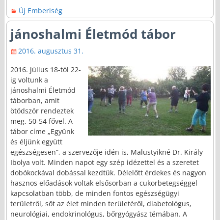
Új Emberiség
jánoshalmi Életmód tábor
2016. augusztus 31.
2016. július 18-tól 22-
ig voltunk a
jánoshalmi Életmód
táborban, amit
ötödször rendeztek
meg, 50-54 fővel. A
tábor címe „Együnk
és éljünk együtt
egészségesen”, a szervezője idén is, Malustyikné Dr. Király
Ibolya volt. Minden napot egy szép idézettel és a szeretet
dobókockával dobással kezdtük. Délelőtt érdekes és nagyon
hasznos előadások voltak elsősorban a cukorbetegséggel
kapcsolatban több, de minden fontos egészségügyi
területről, sőt az élet minden területéről, diabetológus,
neurológiai, endokrinológus, bőrgyógyász témában. A