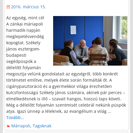
2016. március 15.
Az egység, mint cél
A zánkai máriapoli
harmadik napján
meglepetésvendég
kopogtat. Székely
János esztergom-
budapesti
segédpüspök a
délelőtt folyamán
megosztja velünk gondolatait az egységről, több konkrét
történetet említve, melyek élete során formálták őt. A
cigánypasztoráció és a gyermekkor világa érezhetően
kulcsfontosságú Székely János számára, akinek pár perces –
elmélkedésnek is illő – szavait hangos, hosszú taps követi.
Még a délelőtt folyamán szentmisét celebrál nekünk püspök
atya. Igazi ünnep a léleknek, az evangélium a világ
…
Tovább…
Máriapoli
,
Tagoknak