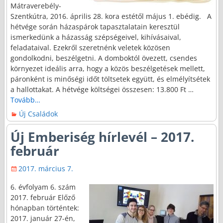
Mátraverebély-
Szentkútra, 2016. április 28. kora estétől május 1. ebédig. A
hétvége során házaspárok tapasztalatain keresztül
ismerkedünk a házasság szépségeivel, kihívásaival,
feladataival. Ezekről szeretnénk veletek közösen
gondolkodni, beszélgetni. A domboktól övezett, csendes
környezet ideális arra, hogy a közös beszélgetések mellett,
páronként is minőségi időt töltsetek együtt, és elmélyítsétek
a hallottakat. A hétvége költségei összesen: 13.800 Ft
…
Tovább…
Új Családok
Új Emberiség hírlevél – 2017.
február
2017. március 7.
6. évfolyam 6. szám
2017. február Előző
hónapban történtek:
2017. január 27-én,