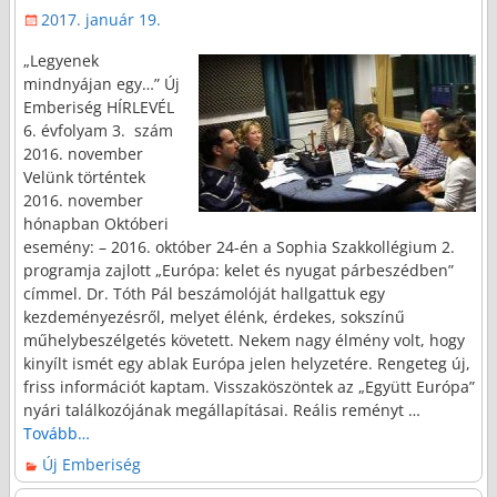
2017. január 19.
„Legyenek
mindnyájan egy…” Új
Emberiség HÍRLEVÉL
6. évfolyam 3. szám
2016. november
Velünk történtek
2016. november
hónapban Októberi
esemény: – 2016. október 24-én a Sophia Szakkollégium 2.
programja zajlott „Európa: kelet és nyugat párbeszédben”
címmel. Dr. Tóth Pál beszámolóját hallgattuk egy
kezdeményezésről, melyet élénk, érdekes, sokszínű
műhelybeszélgetés követett. Nekem nagy élmény volt, hogy
kinyílt ismét egy ablak Európa jelen helyzetére. Rengeteg új,
friss információt kaptam. Visszaköszöntek az „Együtt Európa”
nyári találkozójának megállapításai. Reális reményt
…
Tovább…
Új Emberiség