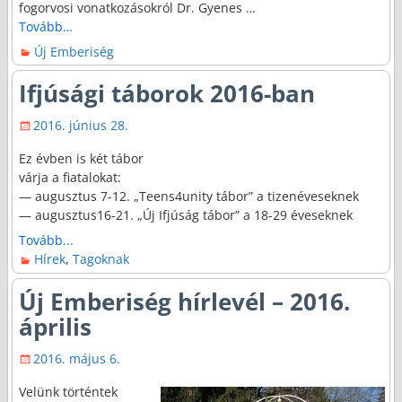
fogorvosi vonatkozásokról Dr. Gyenes
…
Tovább…
Új Emberiség
Ifjúsági táborok 2016-ban
2016. június 28.
Ez évben is két tábor
várja a fiatalokat:
— augusztus 7-12. „Teens4unity tábor” a tizenéveseknek
— augusztus16-21. „Új Ifjúság tábor” a 18-29 éveseknek
Tovább...
Hírek
,
Tagoknak
Új Emberiség hírlevél – 2016.
április
2016. május 6.
Velünk történtek