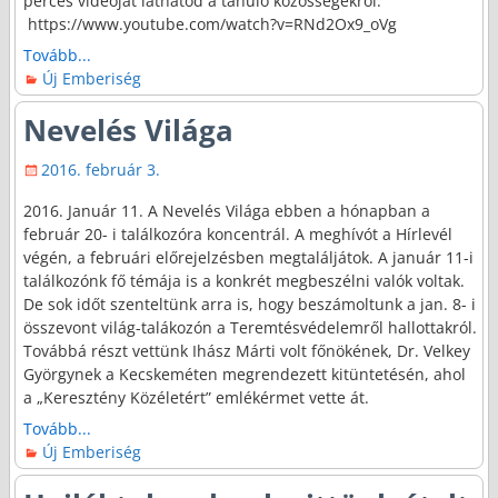
perces videóját láthatod a tanuló közösségekről:
https://www.youtube.com/watch?v=RNd2Ox9_oVg
Tovább...
Új Emberiség
Nevelés Világa
2016. február 3.
2016. Január 11. A Nevelés Világa ebben a hónapban a
február 20- i találkozóra koncentrál. A meghívót a Hírlevél
végén, a februári előrejelzésben megtaláljátok. A január 11-i
találkozónk fő témája is a konkrét megbeszélni valók voltak.
De sok időt szenteltünk arra is, hogy beszámoltunk a jan. 8- i
összevont világ-talákozón a Teremtésvédelemről hallottakról.
Továbbá részt vettünk Ihász Márti volt főnökének, Dr. Velkey
Györgynek a Kecskeméten megrendezett kitüntetésén, ahol
a „Keresztény Közéletért” emlékérmet vette át.
Tovább...
Új Emberiség