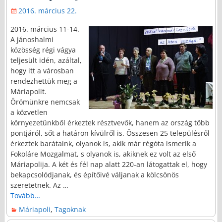
2016. március 22.
2016. március 11-14.
A jánoshalmi
közösség régi vágya
teljesült idén, azáltal,
hogy itt a városban
rendezhettük meg a
Máriapolit.
Örömünkre nemcsak
a közvetlen
környezetünkből érkeztek résztvevők, hanem az ország több
pontjáról, sőt a határon kívülről is. Összesen 25 településről
érkeztek barátaink, olyanok is, akik már régóta ismerik a
Fokoláre Mozgalmat, s olyanok is, akiknek ez volt az első
Máriapolija. A két és fél nap alatt 220-an látogattak el, hogy
bekapcsolódjanak, és építőivé váljanak a kölcsönös
szeretetnek. Az
…
Tovább…
Máriapoli
,
Tagoknak