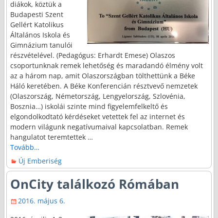
diákok, köztük a
Budapesti Szent
Gellért Katolikus
Általános Iskola és
Gimnázium tanulói
részvételével. (Pedagógus: Erhardt Emese) Olaszos
csoportunknak remek lehetőség és maradandó élmény volt
az a három nap, amit Olaszországban tölthettünk a Béke
Háló keretében. A Béke Konferencián résztvevő nemzetek
(Olaszország, Németország, Lengyelország, Szlovénia,
Bosznia…) iskolái szinte mind figyelemfelkeltő és
elgondolkodtató kérdéseket vetettek fel az internet és
modern világunk negatívumaival kapcsolatban. Remek
hangulatot teremtettek
…
Tovább…
Új Emberiség
OnCity találkozó Rómában
2016. május 6.