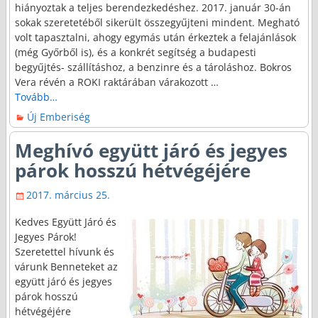
hiányoztak a teljes berendezkedéshez. 2017. január 30-án
sokak szeretetéből sikerült összegyűjteni mindent. Megható
volt tapasztalni, ahogy egymás után érkeztek a felajánlások
(még Győrből is), és a konkrét segítség a budapesti
begyűjtés- szállításhoz, a benzinre és a tároláshoz. Bokros
Vera révén a ROKI raktárában várakozott
…
Tovább…
Új Emberiség
Meghívó együtt járó és jegyes
párok hosszú hétvégéjére
2017. március 25.
Kedves Együtt Járó és
Jegyes Párok!
Szeretettel hívunk és
várunk Benneteket az
együtt járó és jegyes
párok hosszú
hétvégéjére