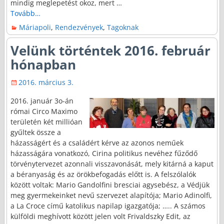
mindig meglepetést okoz, mert
…
Tovább…
Máriapoli
,
Rendezvények
,
Tagoknak
Velünk történtek 2016. február
hónapban
2016. március 3.
2016. január 3o-án
római Circo Maximo
területén két millióan
gyűltek össze a
házasságért és a családért kérve az azonos neműek
házasságára vonatkozó, Cirina politikus nevéhez fűződő
törvénytervezet azonnali visszavonását, mely kitárná a kaput
a béranyaság és az örökbefogadás előtt is. A felszólalók
között voltak: Mario Gandolfini bresciai agysebész, a Védjük
meg gyermekeinket nevű szervezet alapítója; Mario Adinolfi,
a La Croce című katolikus napilap igazgatója; ….. A számos
külföldi meghívott között jelen volt Frivaldszky Edit, az