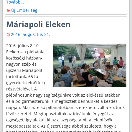
Tovább…
Új Emberiség
Máriapoli Eleken
2016. augusztus 31.
2016. július 8-10
Eleken – a plébániai
közösségi házban-
nagyon szép és
újszerű Máriapolit
tartottunk; 65 fő
(gyerekek-felnőttek)
részvételével. A
plébánosunk nagy segítségünkre volt az előkészületekben,
és a polgármesterünk is megtisztelt bennünket a kezdés
napján. Már az első pillanatokban is érezhető volt a köztünk
lévő szeretet. Megtapasztaltuk az ideálunk lényegét az
egységet; így alakult ki az a szépség, amit a jelenlévők
megtapasztaltak. Az újszerűsége abból született, hogy a