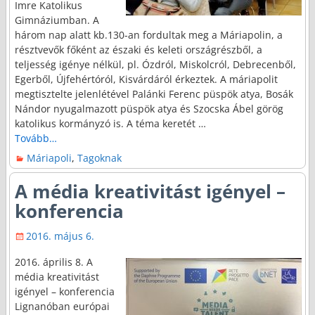
Imre Katolikus
Gimnáziumban. A
három nap alatt kb.130-an fordultak meg a Máriapolin, a
résztvevők főként az északi és keleti országrészből, a
teljesség igénye nélkül, pl. Ózdról, Miskolcról, Debrecenből,
Egerből, Újfehértóról, Kisvárdáról érkeztek. A máriapolit
megtisztelte jelenlétével Palánki Ferenc püspök atya, Bosák
Nándor nyugalmazott püspök atya és Szocska Ábel görög
katolikus kormányzó is. A téma keretét
…
Tovább…
Máriapoli
,
Tagoknak
A média kreativitást igényel –
konferencia
2016. május 6.
2016. április 8. A
média kreativitást
igényel – konferencia
Lignanóban európai