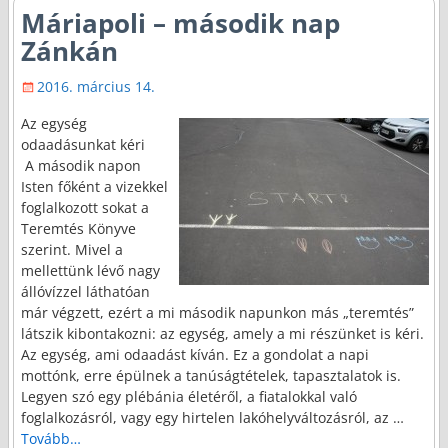
Máriapoli – második nap
Zánkán
2016. március 14.
Az egység
odaadásunkat kéri
A második napon
Isten főként a vizekkel
foglalkozott sokat a
Teremtés Könyve
szerint. Mivel a
mellettünk lévő nagy
állóvízzel láthatóan
már végzett, ezért a mi második napunkon más „teremtés”
látszik kibontakozni: az egység, amely a mi részünket is kéri.
Az egység, ami odaadást kíván. Ez a gondolat a napi
mottónk, erre épülnek a tanúságtételek, tapasztalatok is.
Legyen szó egy plébánia életéről, a fiatalokkal való
foglalkozásról, vagy egy hirtelen lakóhelyváltozásról, az
…
Tovább…