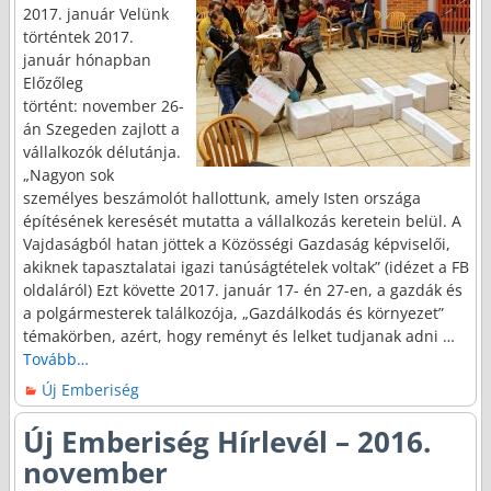
2017. január Velünk
történtek 2017.
január hónapban
Előzőleg
történt: november 26-
án Szegeden zajlott a
vállalkozók délutánja.
„Nagyon sok
személyes beszámolót hallottunk, amely Isten országa
építésének keresését mutatta a vállalkozás keretein belül. A
Vajdaságból hatan jöttek a Közösségi Gazdaság képviselői,
akiknek tapasztalatai igazi tanúságtételek voltak” (idézet a FB
oldaláról) Ezt követte 2017. január 17- én 27-en, a gazdák és
a polgármesterek találkozója, „Gazdálkodás és környezet”
témakörben, azért, hogy reményt és lelket tudjanak adni
…
Tovább…
Új Emberiség
Új Emberiség Hírlevél – 2016.
november