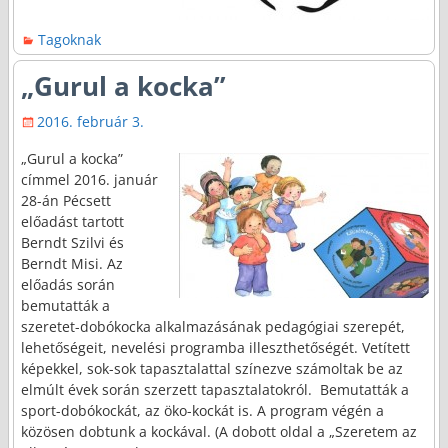
Tagoknak
„Gurul a kocka”
2016. február 3.
„Gurul a kocka”
címmel 2016. január
28-án Pécsett
előadást tartott
Berndt Szilvi és
Berndt Misi. Az
előadás során
bemutatták a
szeretet-dobókocka alkalmazásának pedagógiai szerepét,
lehetőségeit, nevelési programba illeszthetőségét. Vetített
képekkel, sok-sok tapasztalattal színezve számoltak be az
elmúlt évek során szerzett tapasztalatokról. Bemutatták a
sport-dobókockát, az öko-kockát is. A program végén a
közösen dobtunk a kockával. (A dobott oldal a „Szeretem az