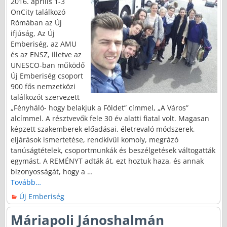
2016. április 1-3
OnCity találkozó
Rómában az Új
ifjúság, Az Új
Emberiség, az AMU
és az ENSZ, illetve az
UNESCO-ban működő
Új Emberiség csoport
900 fős nemzetközi
találkozót szervezett
„Fényháló- hogy belakjuk a Földet” címmel, „A Város”
alcímmel. A résztvevők fele 30 év alatti fiatal volt. Magasan
képzett szakemberek előadásai, életrevaló módszerek,
eljárások ismertetése, rendkívül komoly, megrázó
tanúságtételek, csoportmunkák és beszélgetések váltogatták
egymást. A REMÉNYT adták át, ezt hoztuk haza, és annak
bizonyosságát, hogy a
…
Tovább…
Új Emberiség
Máriapoli Jánoshalmán