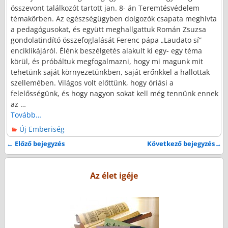
összevont találkozót tartott jan. 8- án Teremtésvédelem
témakörben. Az egészségügyben dolgozók csapata meghívta
a pedagógusokat, és együtt meghallgattuk Román Zsuzsa
gondolatindító összefoglalását Ferenc pápa „Laudato sí”
enciklikájáról. Élénk beszélgetés alakult ki egy- egy téma
körül, és próbáltuk megfogalmazni, hogy mi magunk mit
tehetünk saját környezetünkben, saját erőnkkel a hallottak
szellemében. Világos volt előttünk, hogy óriási a
felelősségünk, és hogy nagyon sokat kell még tennünk ennek
az
…
Tovább…
Új Emberiség
←
Előző bejegyzés
Következő bejegyzés
→
Bejegyzés navigáció
Az élet igéje