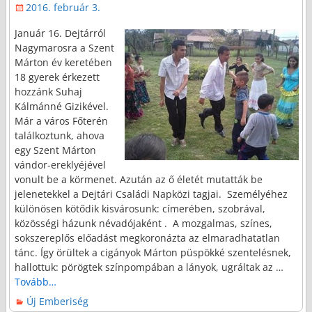
2016. február 3.
Január 16. Dejtárról
Nagymarosra a Szent
Márton év keretében
18 gyerek érkezett
hozzánk Suhaj
Kálmánné Gizikével.
Már a város Főterén
találkoztunk, ahova
egy Szent Márton
vándor-ereklyéjével
vonult be a körmenet. Azután az ő életét mutatták be
jelenetekkel a Dejtári Családi Napközi tagjai. Személyéhez
különösen kötődik kisvárosunk: címerében, szobrával,
közösségi házunk névadójaként . A mozgalmas, színes,
sokszereplős előadást megkoronázta az elmaradhatatlan
tánc. Így örültek a cigányok Márton püspökké szentelésnek,
hallottuk: pörögtek színpompában a lányok, ugráltak az
…
Tovább…
Új Emberiség