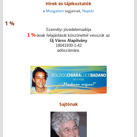
Hírek és tájékoztatók
a
Mozgalom
tagjainak,
Naptár
1 %
Személyi jövedelemadója
1 %
-ának felajánlását köszönettel vesszük az
Új Város Alapítvány
18041930-1-42
adószámára.
Sajtónak