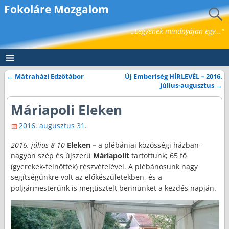
Fokoláre Mozgalom
„Legyenek mindnyájan egy..."
←
Mátraházi Edzőtábor
Új Emberiség HÍRLEVÉL – 2016.
Bejegyzés navigáció
július-augusztus
→
Máriapoli Eleken
2016. augusztus 31.
2016. július 8-10
Eleken –
a plébániai közösségi házban-
nagyon szép és újszerű
Máriapolit
tartottunk; 65 fő
(gyerekek-felnőttek) részvételével. A plébánosunk nagy
segítségünkre volt az előkészületekben, és a
polgármesterünk is megtisztelt bennünket a kezdés napján.