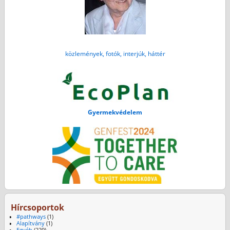
közlemények, fotók, interjúk, háttér
Gyermekvédelem
Hírcsoportok
#pathways
(1)
Alapítvány
(1)
Egyéb
(229)