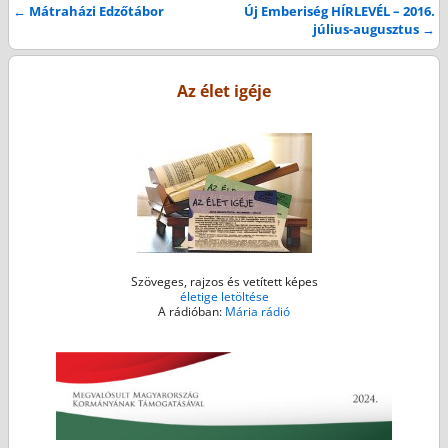
e
t
s
i
t
←
Mátraházi Edzőtábor
Új Emberiség HÍRLEVÉL – 2016.
Bejegyzés navigáció
július-augusztus
→
b
t
e
l
s
o
e
n
A
o
r
g
p
Az élet igéje
k
e
p
r
Szöveges, rajzos és vetített képes
életige letöltése
A rádióban:
Mária rádió