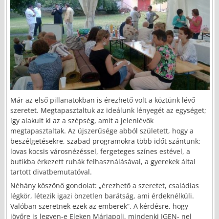
Már az első pillanatokban is érezhető volt a köztünk lévő
szeretet. Megtapasztaltuk az ideálunk lényegét az egységet;
így alakult ki az a szépség, amit a jelenlévők
megtapasztaltak. Az újszerűsége abból született, hogy a
beszélgetésekre, szabad programokra több időt szántunk:
lovas kocsis városnézéssel, fergeteges színes estével, a
butikba érkezett ruhák felhasználásával, a gyerekek által
tartott divatbemutatóval.
Néhány köszönő gondolat: „érezhető a szeretet, családias
légkör, létezik igazi önzetlen barátság, ami érdeknélküli.
Valóban szeretnek ezek az emberek”. A kérdésre, hogy
jövőre is legyen-e Eleken Máriapoli, mindenki IGEN- nel