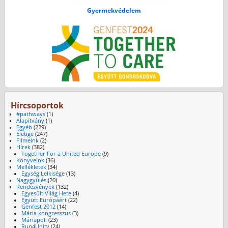
Gyermekvédelem
Hírcsoportok
#pathways
(1)
Alapítvány
(1)
Egyéb
(229)
Életige
(247)
Filmeink
(2)
Hírek
(382)
Together For a United Europe
(9)
Könyveink
(36)
Mellékletek
(34)
Egység Lelkisége
(13)
Nagygyűlés
(20)
Rendezvények
(132)
Egyesült Világ Hete
(4)
Együtt Európáért
(22)
Genfest 2012
(14)
Mária kongresszus
(3)
Máriapoli
(23)
Run4Unity
(24)