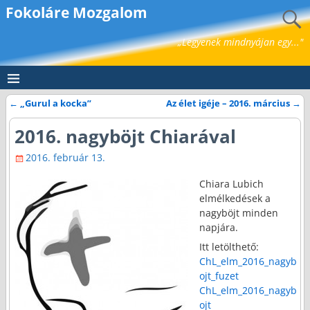
Fokoláre Mozgalom
„Legyenek mindnyájan egy..."
←
„Gurul a kocka”
Az élet igéje – 2016. március
→
Bejegyzés navigáció
2016. nagyböjt Chiarával
2016. február 13.
Chiara Lubich
elmélkedések a
nagyböjt minden
napjára.
Itt letölthető:
ChL_elm_2016_nagyb
ojt_fuzet
ChL_elm_2016_nagyb
ojt