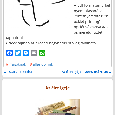
A pdf formátumú fájl
nyomtatásánál a
„füzetnyomtatás”/”b
ooklet printing”
opciót választva a/5-
ös méretű füztet
kaphatunk.
A docx fájlban az eredeti nagybetűs szöveg található.
F
T
M
E
W
a
w
e
m
h
Tagoknak
állandó link
c
i
s
a
a
e
t
s
i
t
←
„Gurul a kocka”
Az élet igéje – 2016. március
→
Bejegyzés navigáció
b
t
e
l
s
o
e
n
A
Az élet igéje
o
r
g
p
k
e
p
r