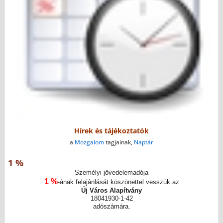
Hírek és tájékoztatók
a
Mozgalom
tagjainak,
Naptár
1 %
Személyi jövedelemadója
1 %
-ának felajánlását köszönettel vesszük az
Új Város Alapítvány
18041930-1-42
adószámára.