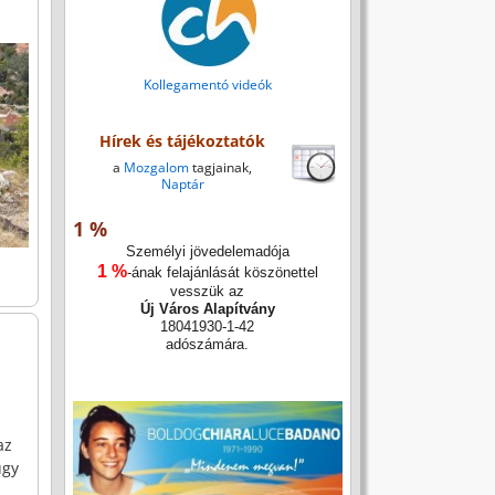
Kollegamentó videók
Hírek és tájékoztatók
a
Mozgalom
tagjainak,
Naptár
1 %
Személyi jövedelemadója
1 %
-ának felajánlását köszönettel
vesszük az
Új Város Alapítvány
18041930-1-42
adószámára.
az
úgy