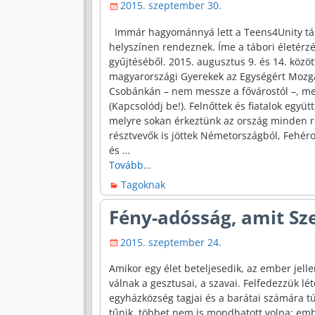
2015. szeptember 30.
Immár hagyománnyá lett a Teens4Unity tá
helyszínen rendeznek. Íme a tábori életérzés
gyűjtéséből. 2015. augusztus 9. és 14. közö
magyarországi Gyerekek az Egységért Mozg
Csobánkán – nem messze a fővárostól –, mel
(Kapcsolódj be!). Felnőttek és fiatalok együ
melyre sokan érkeztünk az ország minden ré
résztvevők is jöttek Németországból, Fehér
és
…
Tovább…
Tagoknak
Fény-adósság, amit Sze
2015. szeptember 24.
Amikor egy élet beteljesedik, az ember jell
válnak a gesztusai, a szavai. Felfedezzük lé
egyházközség tagjai és a barátai számára t
tűnik, többet nem is mondhatott volna: emb