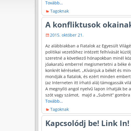
Tovább…
Tagoknak
A konfliktusok okaina
2015. október 21.
Az alábbiakban a Fiatalok az Egyesült Világ
politikai vezetőihez intézett felhívását küz
szeretné a következő hónapokban minél köz
jóakaratú emberrel megismertetni a béke 
konkrét kéréseket. „Kívánjuk a békét és mi
mondják a fiatalok, és ezért minden embert 
(az Interneten itt írható alá) támogassák vi
A megnyíló angol nyelvű lapon írhatják be a
szót vagy számot, majd a „Submit” gombr
Tovább…
Tagoknak
Kapcsolódj be! Link In!