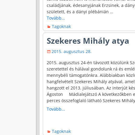
családjának, édesanyjának Erzsinek, a dány
született, és a dányi plébánián
…
Tovább…
Tagoknak
Szekeres Mihály atya
2015. augusztus 28.
2015. augusztus 24-én távozott közülünk Sz
szeretettel és hálával gondolunk rá és emlé
mennybéli támogatónkra. Alábbiakban közl
hangfelvételt Szekeres Mihály atyával, ame
hangzott el 2013. júliusában. Az interjút kés
Ágoston Mádialejátszó A következőkben egy
perces összefoglaló látható Szekeres Mihá
Tovább...
Tagoknak