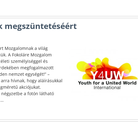
k megszüntetéséért
ért Mozgalomnak a világ
öljük. A Fokoláre Mozgalom
életi személyiséggel és
érdekében megfogalmazott
nden nemzet egységét!” –
arra hívnak, hogy aláírásukkal
lágméretű akciójukat.
 négyzetbe a fotón látható
a
…