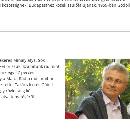
i közösségnek, Budapesthez közeli szülőfalujának. 1959-ben Gödöl
ekeres Mihály atya. Sok
két őrizzük. Számítunk rá, mint
ünk egy 27 perces
ly a Mária Rádió műsoraiban
zítette: Takács Icu és Gőbel
 rövid, alig két
ly atya temetéséről.