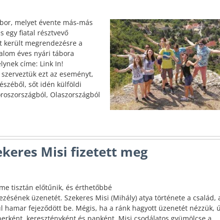
bor, melyet évente más-más
 egy fiatal résztvevő
tt került megrendezésre a
alom éves nyári tábora
ynek címe: Link In!
tt szerveztük ezt az eseményt,
széből, sőt idén külföldi
oroszországból, Olaszországból
keres Misi fizetett meg
eme tisztán előtűnik, és érthetőbbé
tezésének üzenetét. Szekeres Misi (Mihály) atya története a család, 
úl hamar fejeződött be. Mégis, ha a ránk hagyott üzenetét nézzük, 
erként, keresztényként és papként. Misi csodálatos gyümölcse a