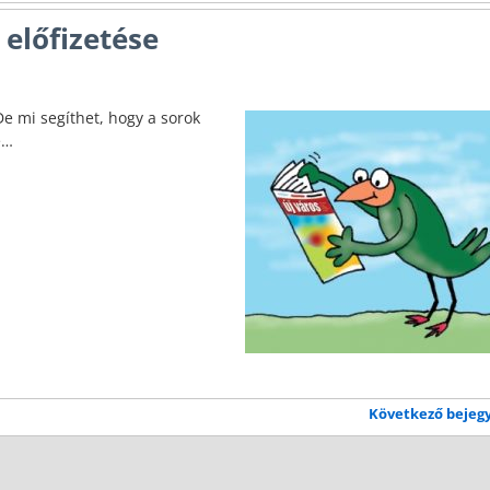
 előfizetése
e mi segíthet, hogy a sorok
e…
Következő bejeg