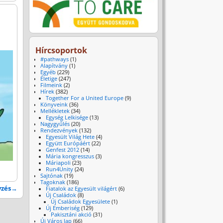
Hírcsoportok
#pathways
(1)
Alapítvány
(1)
Egyéb
(229)
Életige
(247)
Filmeink
(2)
Hírek
(382)
Together For a United Europe
(9)
Könyveink
(36)
Mellékletek
(34)
Egység Lelkisége
(13)
Nagygyűlés
(20)
Rendezvények
(132)
Egyesült Világ Hete
(4)
Együtt Európáért
(22)
Genfest 2012
(14)
Mária kongresszus
(3)
Máriapoli
(23)
Run4Unity
(24)
Sajtónak
(19)
Tagoknak
(186)
yzés
→
Fiatalok az Egyesült világért
(6)
Új Családok
(8)
Új Családok Egyesülete
(1)
Új Emberiség
(129)
Pakisztáni akció
(31)
Új Város lap
(66)