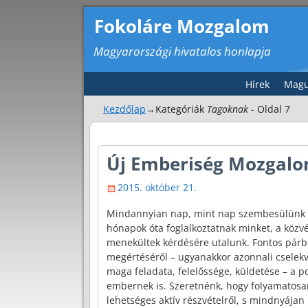
Fokoláre Mozgalom
Magyarországi hivatalos honlapja
Hírek
Magu
Kezdőlap
→Kategóriák
Tagoknak
- Oldal 7
Bejegyzés navigáció
Új Emberiség Mozgalo
2015. október 21.
Mindannyian nap, mint nap szembesülünk a
hónapok óta foglalkoztatnak minket, a közv
menekültek kérdésére utalunk. Fontos párbe
megértéséről – ugyanakkor azonnali cselek
maga feladata, felelőssége, küldetése – a 
embernek is. Szeretnénk, hogy folyamatosan
lehetséges aktív részvételről, s mindnyája