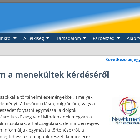
nkról
A Lelkiség
Társadalom
Párbeszéd
Alapít
Következő bejeg
m a menekültek kérdéséről
zokkal a történelmi eseményekkel, amelyek
éleményt. A bevándorlásra, migrációra, vagy a
szédet folytatni egymással a dolgok
vésre is szükség van! Mindenkinek megvan a
politikusoknak, a hatóságoknak, de minden egyes
 informáljuk egymást a történésekről, a
n megtehessük a magunk részét, ki mire érez
…