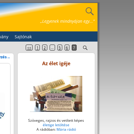
„Legyenek mindnyájan egy..."
vány
Sajtónak
<<
1
2
…
5
6
7
yzés
→
Az élet igéje
Szöveges, rajzos és vetített képes
életige letöltése
A rádióban:
Mária rádió