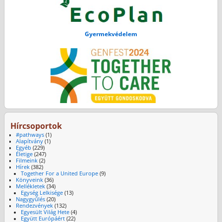
Gyermekvédelem
Hírcsoportok
#pathways
(1)
Alapítvány
(1)
Egyéb
(229)
Életige
(247)
Filmeink
(2)
Hírek
(382)
Together For a United Europe
(9)
Könyveink
(36)
Mellékletek
(34)
Egység Lelkisége
(13)
Nagygyűlés
(20)
Rendezvények
(132)
Egyesült Világ Hete
(4)
Együtt Európáért
(22)