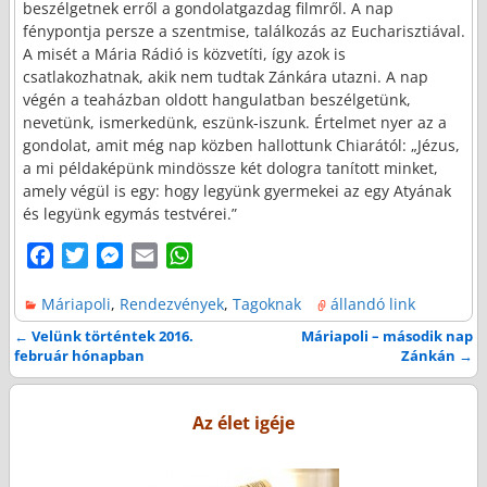
beszélgetnek erről a gondolatgazdag filmről. A nap
fénypontja persze a szentmise, találkozás az Eucharisztiával.
A misét a Mária Rádió is közvetíti, így azok is
csatlakozhatnak, akik nem tudtak Zánkára utazni. A nap
végén a teaházban oldott hangulatban beszélgetünk,
nevetünk, ismerkedünk, eszünk-iszunk. Értelmet nyer az a
gondolat, amit még nap közben hallottunk Chiarától: „Jézus,
a mi példaképünk mindössze két dologra tanított minket,
amely végül is egy: hogy legyünk gyermekei az egy Atyának
és legyünk egymás testvérei.”
F
T
M
E
W
a
w
e
m
h
Máriapoli
,
Rendezvények
,
Tagoknak
állandó link
c
i
s
a
a
e
t
s
i
t
←
Velünk történtek 2016.
Máriapoli – második nap
Bejegyzés navigáció
február hónapban
Zánkán
→
b
t
e
l
s
o
e
n
A
o
r
g
p
Az élet igéje
k
e
p
r