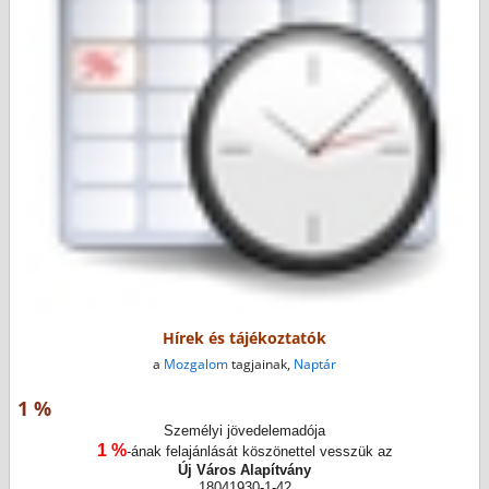
Hírek és tájékoztatók
a
Mozgalom
tagjainak,
Naptár
1 %
Személyi jövedelemadója
1 %
-ának felajánlását köszönettel vesszük az
Új Város Alapítvány
18041930-1-42