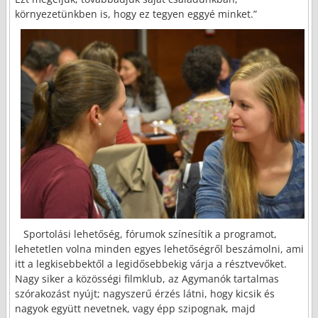
környezetünkben is, hogy ez tegyen eggyé minket.”
Sportolási lehetőség, fórumok színesítik a programot,
lehetetlen volna minden egyes lehetőségről beszámolni, ami
itt a legkisebbektől a legidősebbekig várja a résztvevőket.
Nagy siker a közösségi filmklub, az Agymanók tartalmas
szórakozást nyújt; nagyszerű érzés látni, hogy kicsik és
nagyok együtt nevetnek, vagy épp szipognak, majd