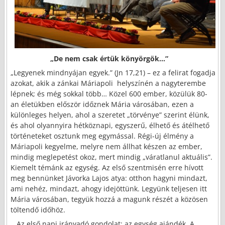
„De nem csak értük könyörgök…”
„Legyenek mindnyájan egyek.” (Jn 17,21) – ez a felirat fogadja
azokat, akik a zánkai Máriapoli helyszínén a nagyterembe
lépnek; és még sokkal több… Közel 600 ember, közülük 80-
an életükben először időznek Mária városában, ezen a
különleges helyen, ahol a szeretet „törvénye” szerint élünk,
és ahol olyannyira hétköznapi, egyszerű, élhető és átélhető
történeteket osztunk meg egymással. Régi-új élmény a
Máriapoli kegyelme, melyre nem állhat készen az ember,
mindig meglepetést okoz, mert mindig „váratlanul aktuális”.
Kiemelt témánk az egység. Az első szentmisén erre hívott
meg bennünket Jávorka Lajos atya: otthon hagyni mindazt,
ami nehéz, mindazt, ahogy idejöttünk. Legyünk teljesen itt
Mária városában, tegyük hozzá a magunk részét a közösen
töltendő időhöz.
Az első napi irányadó gondolat: az egység ajándék. A