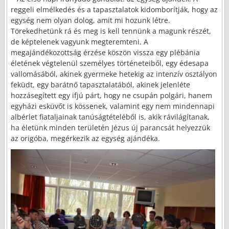
reggeli elmélkedés és a tapasztalatok kidomborítják, hogy az
egység nem olyan dolog, amit mi hozunk létre.
Törekedhetünk rá és meg is kell tennünk a magunk részét,
de képtelenek vagyunk megteremteni. A
megajándékozottság érzése köszön vissza egy plébánia
életének végtelenül személyes történeteiből, egy édesapa
vallomásából, akinek gyermeke hetekig az intenzív osztályon
feküdt, egy barátnő tapasztalatából, akinek jelenléte
hozzásegített egy ifjú párt, hogy ne csupán polgári, hanem
egyházi esküvőt is kössenek, valamint egy nem mindennapi
albérlet fiataljainak tanúságtételéből is, akik rávilágítanak,
ha életünk minden területén Jézus új parancsát helyezzük
az origóba, megérkezik az egység ajándéka.