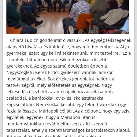
Chiara Lubich gondolatát olvassuk: „Az egység lelkiségének
alapvető hivatása és küldetése, hogy minden ember az Atya
gyermeke, ezért úgy kell rá tekintenünk, mint testvérre.” Ez a
szemlélet láthatóan nem esik nehezükre a kisebb
gyerekeknek. Az egyes számú épületben éppen a
Négyszögletű Kerek Erdő „gyűlésén” vannak, amikor
meglátogatjuk őket. Sok értékes gondolatot hallunk a
testvériségről, mely előfeltétele az egységnek. Nagy
lelkesedés érezhető az apróságok hozzászólásaiból a
családdal, a barátokkal, ovis- és iskolástársakkal
kapcsolatban. Nem sokkal később egy felnőtt városlakó így
foglalja össze a Máriapoli célját: „Az a célpont, hogy egy szív,
egy lélek legyenek, hogy a Máriapoli után is
mindannyiunkban tovább élhessen az itt szerzett
tapasztalat, amely a szentháromságos kapcsolatokon alapul.
Ezt megéljük, továbbadjuk saját családunkban,