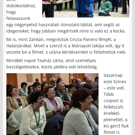
dobókockához,
hogy
felavassunk
egy négynyelvű használati útmutató táblát, ami segíti az
idegeneket, hogy jobban megértsék mire is való ez a kocka.
Mi is, mint Zánkán, megnéztük Cinzia Panero filmjét, a
Határjárókat. Mivel a szerző is a Máriapoli lakója volt, így ő
vezette be a filmet, s utána kérdéseinket is feltehettük neki.
Mindkét napot Teaház zárta, ahol személyes
beszélgetésekre, közös játékra volt lehetőség.
Vasárnap
este Színes
– este volt.
Több
csoport is
felkészült,
énekkel-
jelenettel, a
kis gen3 fiuk
filmet is