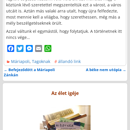
köztünk lévő szeretettel megszenteltük ezt a várost, a város
utcáit is. Aztán más valaki arra utalt, hogy újra felfedezte,
most mennie kell a világba, hogy szerethessen, még más a
mély beszélgetéseknek örült.
Azzal váltunk el egymástól, hogy folytatjuk. A történetnek itt
nincs vége…
F
T
M
E
W
a
w
e
m
h
Máriapoli
,
Tagoknak
állandó link
c
i
s
a
a
e
t
s
i
t
←
Befejeződött a Máriapoli
A béke nem utópia
→
Bejegyzés navigáció
Zánkán
b
t
e
l
s
o
e
n
A
o
r
g
p
Az élet igéje
k
e
p
r