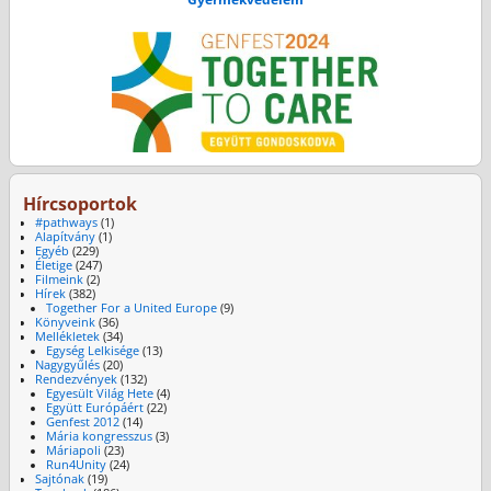
Hírcsoportok
#pathways
(1)
Alapítvány
(1)
Egyéb
(229)
Életige
(247)
Filmeink
(2)
Hírek
(382)
Together For a United Europe
(9)
Könyveink
(36)
Mellékletek
(34)
Egység Lelkisége
(13)
Nagygyűlés
(20)
Rendezvények
(132)
Egyesült Világ Hete
(4)
Együtt Európáért
(22)
Genfest 2012
(14)
Mária kongresszus
(3)
Máriapoli
(23)
Run4Unity
(24)
Sajtónak
(19)