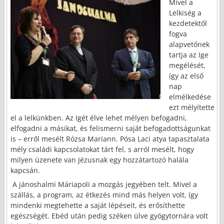
Mivel a
Lelkiség a
kezdetektől
fogva
alapvetőnek
tartja az Ige
megélését,
így az első
nap
elmélkedése
ezt mélyítette
el a lelkünkben. Az Igét élve lehet mélyen befogadni,
elfogadni a másikat, és felismerni saját befogadottságunkat
is – erről mesélt Rózsa Mariann. Pósa Laci atya tapasztalata
mély családi kapcsolatokat tárt fel, s arról mesélt, hogy
milyen üzenete van Jézusnak egy hozzátartozó halála
kapcsán.
A jánoshalmi Máriapoli a mozgás jegyében telt. Mivel a
szállás, a program, az étkezés mind más helyen volt, így
mindenki megtehette a saját lépéseit, és erősíthette
egészségét. Ebéd után pedig széken ülve gyógytornára volt