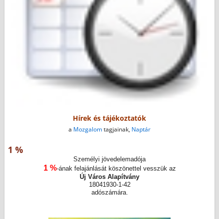
Hírek és tájékoztatók
a
Mozgalom
tagjainak,
Naptár
1 %
Személyi jövedelemadója
1 %
-ának felajánlását köszönettel vesszük az
Új Város Alapítvány
18041930-1-42
adószámára.