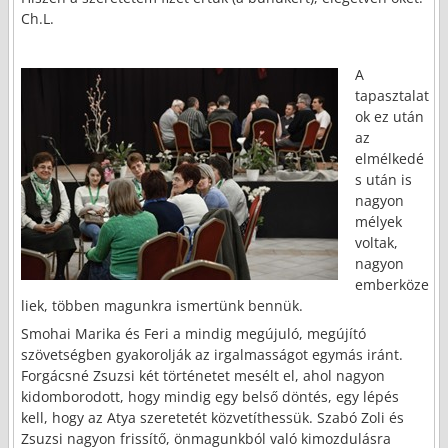
Ch.L.
A
tapasztalat
ok ez után
az
elmélkedé
s után is
nagyon
mélyek
voltak,
nagyon
emberköze
liek, többen magunkra ismertünk bennük.
Smohai Marika és Feri a mindig megújuló, megújító
szövetségben gyakorolják az irgalmasságot egymás iránt.
Forgácsné Zsuzsi két történetet mesélt el, ahol nagyon
kidomborodott, hogy mindig egy belső döntés, egy lépés
kell, hogy az Atya szeretetét közvetíthessük. Szabó Zoli és
Zsuzsi nagyon frissítő, önmagunkból való kimozdulásra