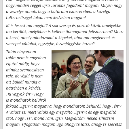
hogy minden reggel újra „örökbe fogadom” magam. Milyen nagy
a veszélye annak, hogy a határaim ismeretében, a közelgő
túlterheltséget látva, nem kedvelem magam!
Ki is leszek ma megint? A sok szerep és pozíció közül, amelyekbe
ma kerülök, melyikben is kellene önmagamat felismernem? Mi az
a keret, amely mindazokat a képeket, ahol ma megjelenek és
szerepet vállalok, egységbe, összefüggésbe hozza?
Talán elnyomom,
talán nem is engedem
eljutni addig, hogy
mindez szembesítsen
vele, de végül is nem
ott bujkál mindig a
háttérben a kérdés:
„Ki vagyok én”? Hogy
is mondhatok belülről
fakadó „igen”-t magamra, hogy mondhatom belülről, hogy „én”?
A válasz ez: mert valaki egy megváltó „igen”-t és egy megváltó
szót, hogy „Te”, mond rám. Igen, Megváltóm, neked elhiszem
magam, elfogadom magam úgy, ahogy te látsz, ahogy te szeretsz