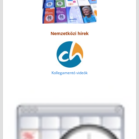
Nemzetközi hírek
Kollegamentó videók