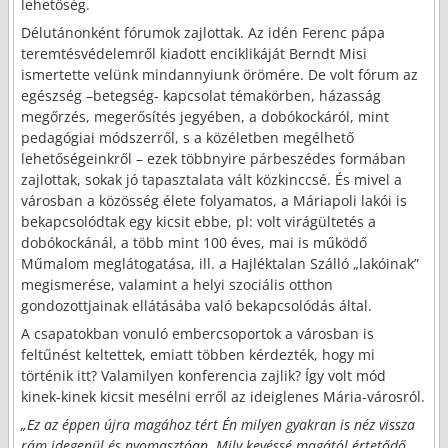
lehetőség.
Délutánonként fórumok zajlottak. Az idén Ferenc pápa
teremtésvédelemről kiadott enciklikáját Berndt Misi
ismertette velünk mindannyiunk örömére. De volt fórum az
egészség –betegség- kapcsolat témakörben, házasság
megőrzés, megerősítés jegyében, a dobókockáról, mint
pedagógiai módszerről, s a közéletben megélhető
lehetőségeinkről – ezek többnyire párbeszédes formában
zajlottak, sokak jó tapasztalata vált közkinccsé. És mivel a
városban a közösség élete folyamatos, a Máriapoli lakói is
bekapcsolódtak egy kicsit ebbe, pl: volt virágültetés a
dobókockánál, a több mint 100 éves, mai is működő
Műmalom meglátogatása, ill. a Hajléktalan Szálló „lakóinak”
megismerése, valamint a helyi szociális otthon
gondozottjainak ellátásába való bekapcsolódás által.
A csapatokban vonuló embercsoportok a városban is
feltűnést keltettek, emiatt többen kérdezték, hogy mi
történik itt? Valamilyen konferencia zajlik? Így volt mód
kinek-kinek kicsit mesélni erről az ideiglenes Mária-városról.
„Ez az éppen újra magához tért Én milyen gyakran is néz vissza
rám idegenül és nyomasztóan. Mily kevéssé magától értetődő,