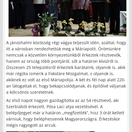
A jánoshalmi közösség régi vágya teljesült idén, azáltal, hogy
itt a városban rendezhettük meg a Máriapolit. Örömünkre
nemcsak a közvetlen környezetünkből érkeztek résztvevők,
hanem az ország több pontjáról, sőt a határon kívülről is.
Összesen 25 településről érkeztek barátaink, olyanok is, akik
már régóta ismerik a Fokoláre Mozgalmat, s olyanok is,
akiknek ez volt az első Máriapolija. A két és fél nap alatt 220-
an látogattak el, hogy bekapcsolódjanak, és építőivé váljanak
a kölcsönös szeretetnek.
Az első napot nagyon gazdagította az az 54 résztvevő, aki
Szerbiából érkezett, Pósa Laci atya vezetésével. A
belépőjegyet már a határon „megfizették”, hisz 3 órát kellett
várniuk, hogy beléphessenek Magyarországra. Érkezéskor
mégis ragyogott az arcuk.