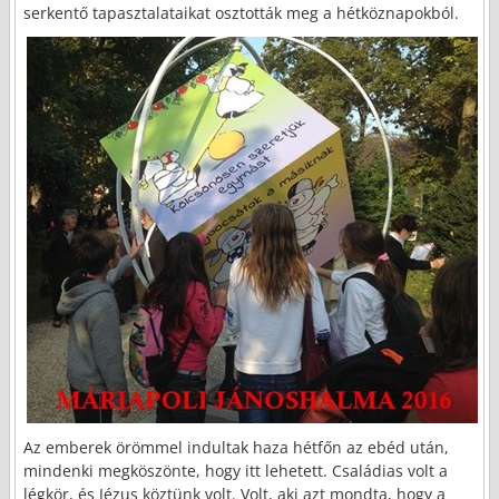
serkentő tapasztalataikat osztották meg a hétköznapokból.
Az emberek örömmel indultak haza hétfőn az ebéd után,
mindenki megköszönte, hogy itt lehetett. Családias volt a
légkör, és Jézus köztünk volt. Volt, aki azt mondta, hogy a