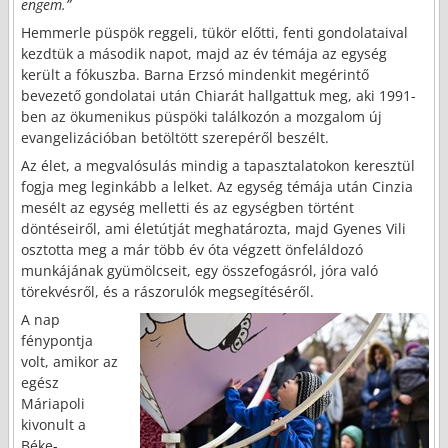
engem.”
Hemmerle püspök reggeli, tükör előtti, fenti gondolataival
kezdtük a második napot, majd az év témája az egység
került a fókuszba. Barna Erzsó mindenkit megérintő
bevezető gondolatai után Chiarát hallgattuk meg, aki 1991-
ben az ökumenikus püspöki találkozón a mozgalom új
evangelizációban betöltött szerepéről beszélt.
Az élet, a megvalósulás mindig a tapasztalatokon keresztül
fogja meg leginkább a lelket. Az egység témája után Cinzia
mesélt az egység melletti és az egységben történt
döntéseiről, ami életútját meghatározta, majd Gyenes Vili
osztotta meg a már több év óta végzett önfeláldozó
munkájának gyümölcseit, egy összefogásról, jóra való
törekvésről, és a rászorulók megsegítéséről.
A nap
fénypontja
volt, amikor az
egész
Máriapoli
kivonult a
Béke-