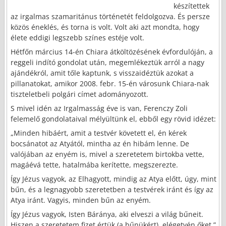
készítettek
az irgalmas szamaritánus történetét feldolgozva. És persze
közös éneklés, és torna is volt. Volt aki azt mondta, hogy
élete eddigi legszebb színes estéje volt.
Hétfőn március 14-én Chiara átköltözésének évfordulóján, a
reggeli indító gondolat után, megemlékeztük arról a nagy
ajándékról, amit tőle kaptunk, s visszaidéztük azokat a
pillanatokat, amikor 2008. febr. 15-én városunk Chiara-nak
tiszteletbeli polgári címet adományozott.
S mivel idén az Irgalmasság éve is van, Ferenczy Zoli
felemelő gondolataival mélyültünk el, ebből egy rövid idézet:
„Minden hibáért, amit a testvér követett el, én kérek
bocsánatot az Atyától, mintha az én hibám lenne. De
valójában az enyém is, mivel a szeretetem birtokba vette,
magáévá tette, hatalmába kerítette, megszerezte.
Így Jézus vagyok, az Elhagyott, mindig az Atya előtt, úgy, mint
bűn, és a legnagyobb szeretetben a testvérek iránt és így az
Atya iránt. Vagyis, minden bűn az enyém.
Így Jézus vagyok, Isten Báránya, aki elveszi a világ bűneit.
Hiszen a szeretetem fizet értük (a bűnükért), elégetvén őket.”