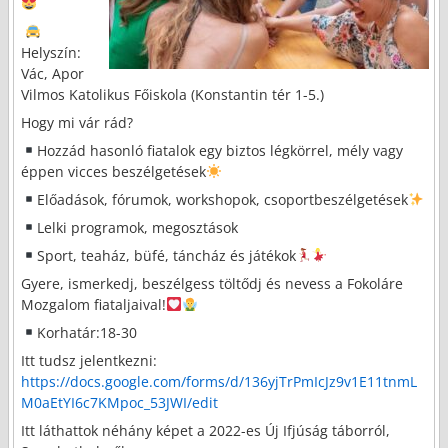
Helyszín:
Vác, Apor
Vilmos Katolikus Főiskola (Konstantin tér 1-5.)
Hogy mi vár rád?
Hozzád hasonló fiatalok egy biztos légkörrel, mély vagy
éppen vicces beszélgetések
Előadások, fórumok, workshopok, csoportbeszélgetések
Lelki programok, megosztások
Sport, teaház, büfé, táncház és játékok
Gyere, ismerkedj, beszélgess töltődj és nevess a Fokoláre
Mozgalom fiataljaival!
Korhatár:18-30
Itt tudsz jelentkezni:
https://docs.google.com/forms/d/136yjTrPmIcJz9v1E11tnmL
M0aEtYI6c7KMpoc_53JWI/edit
Itt láthattok néhány képet a 2022-es Új Ifjúság táborról,