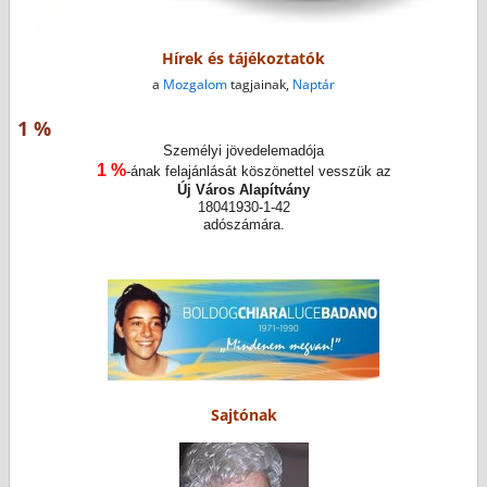
Hírek és tájékoztatók
a
Mozgalom
tagjainak,
Naptár
1 %
Személyi jövedelemadója
1 %
-ának felajánlását köszönettel vesszük az
Új Város Alapítvány
18041930-1-42
adószámára.
Sajtónak