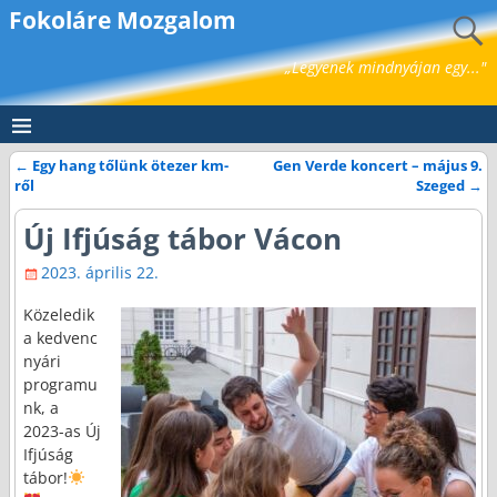
Fokoláre Mozgalom
„Legyenek mindnyájan egy..."
←
Egy hang tőlünk ötezer km-
Gen Verde koncert – május 9.
Bejegyzés navigáció
ről
Szeged
→
Új Ifjúság tábor Vácon
2023. április 22.
Közeledik
a kedvenc
nyári
programu
nk, a
2023-as Új
Ifjúság
tábor!