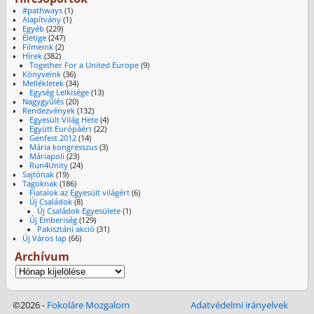
#pathways
(1)
Alapítvány
(1)
Egyéb
(229)
Életige
(247)
Filmeink
(2)
Hírek
(382)
Together For a United Europe
(9)
Könyveink
(36)
Mellékletek
(34)
Egység Lelkisége
(13)
Nagygyűlés
(20)
Rendezvények
(132)
Egyesült Világ Hete
(4)
Együtt Európáért
(22)
Genfest 2012
(14)
Mária kongresszus
(3)
Máriapoli
(23)
Run4Unity
(24)
Sajtónak
(19)
Tagoknak
(186)
Fiatalok az Egyesült világért
(6)
Új Családok
(8)
Új Családok Egyesülete
(1)
Új Emberiség
(129)
Pakisztáni akció
(31)
Új Város lap
(66)
Archívum
©2026 -
Fokoláre Mozgalom
Adatvédelmi irányelvek