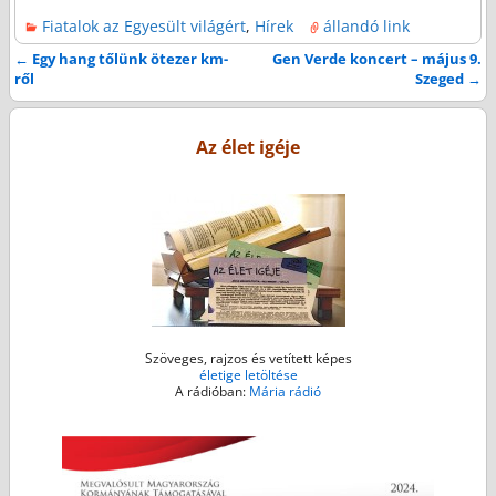
a
w
e
m
h
Fiatalok az Egyesült világért
,
Hírek
állandó link
c
i
s
a
a
e
t
s
i
t
←
Egy hang tőlünk ötezer km-
Gen Verde koncert – május 9.
Bejegyzés navigáció
ről
Szeged
→
b
t
e
l
s
o
e
n
A
o
r
g
p
Az élet igéje
k
e
p
r
Szöveges, rajzos és vetített képes
életige letöltése
A rádióban:
Mária rádió