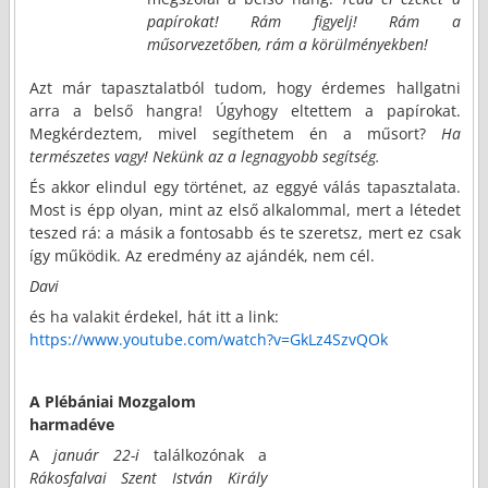
papírokat! Rám figyelj! Rám a
műsorvezetőben, rám a körülményekben!
Azt már tapasztalatból tudom, hogy érdemes hallgatni
arra a belső hangra! Úgyhogy eltettem a papírokat.
Megkérdeztem, mivel segíthetem én a műsort?
Ha
természetes vagy! Nekünk az a legnagyobb segítség.
És akkor elindul egy történet, az eggyé válás tapasztalata.
Most is épp olyan, mint az első alkalommal, mert a létedet
teszed rá: a másik a fontosabb és te szeretsz, mert ez csak
így működik. Az eredmény az ajándék, nem cél.
Davi
és ha valakit érdekel, hát itt a link:
https://www.youtube.com/watch?v=GkLz4SzvQOk
A Plébániai Mozgalom
harmadéve
A
január 22-i
találkozónak a
Rákosfalvai Szent István Király