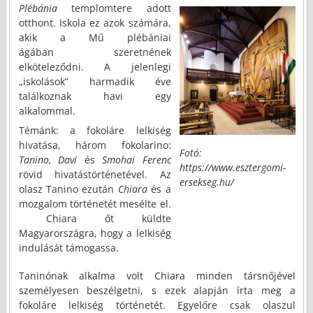
Plébánia
templomtere adott
otthont. Iskola ez azok számára,
akik a Mű plébániai
ágában szeretnének
elköteleződni. A jelenlegi
„iskolások” harmadik éve
találkoznak havi egy
alkalommal.
Témánk: a fokoláre lelkiség
hivatása, három fokolarino:
Fotó:
Tanino, Davi
és
Smohai Ferenc
https://www.esztergomi-
rövid hivatástörténetével. Az
ersekseg.hu/
olasz Tanino ezután
Chiara
és a
mozgalom történetét mesélte el.
Chiara őt küldte
Magyarországra, hogy a lelkiség
indulását támogassa.
Taninónak alkalma volt Chiara minden társnőjével
személyesen beszélgetni, s ezek alapján írta meg a
fokoláre lelkiség történetét. Egyelőre csak olaszul