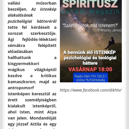
vallási műsorban
beszéljen.
Az istenkép
alakulásának
pszichológiai hátteréről
tette fel kérdéseit a
sorozat szerkesztője.
Ági fejlődés-lélektani
sémákra felépített
előadásában
hallhattunk a
kisgyermekkori
mágikus világképtől
kezdve a kritikus
kamaszkoron, majd az
antropomorf
https://www.facebook.com/dikhtv/
istenképen keresztül az
érett személyiségben
kialakult istenképről,
ahol Isten, mint Atya
van jelen. Mondandóját
egy József Attila és egy