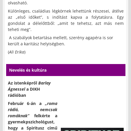
olvasható.
Különleges, családias légkörnek lehettünk részesei, átélve
az „első időket”, s indítást kapva a folytatásra. Egy
gondolat a délelőttből: „amit te tehetsz, azt más nem
teheti meg”.
A szabályok betartása mellett, szerény agapéra is sor
került a karitász helyiségben.
(
Ali Erika
)
Nevelés és kultúra
Az istenképről
Barlay
Ágnessel
a DIKH
rádióban
Február 6-án a
„roma
rádió, nemcsak
romáknak”
felkérte a
gyermekpszichológust,
hogy a Spiritusz című