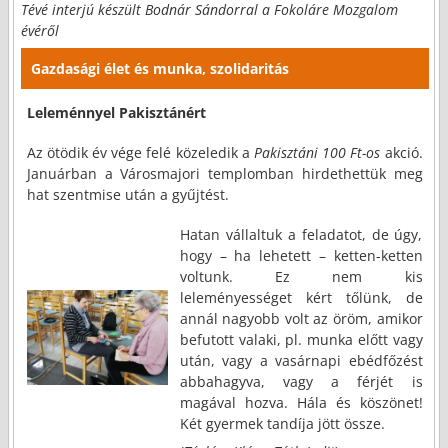
Tévé interjú készült Bodnár Sándorral a Fokoláre Mozgalom
évéről
Gazdasági élet és munka, szolidaritás
Leleménnyel Pakisztánért
Az ötödik év vége felé közeledik a
Pakisztáni 100 Ft-os
akció.
Januárban a Városmajori templomban hirdethettük meg
hat szentmise után a gyűjtést.
Hatan vállaltuk a feladatot, de úgy,
hogy – ha lehetett – ketten-ketten
voltunk. Ez nem kis
leleményességet kért tőlünk, de
annál nagyobb volt az öröm, amikor
befutott valaki, pl. munka előtt vagy
után, vagy a vasárnapi ebédfőzést
abbahagyva, vagy a férjét is
magával hozva. Hála és köszönet!
Két gyermek tandíja jött össze.