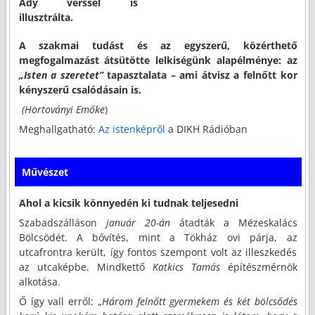
Ady verssel is
illusztrálta.
A szakmai tudást és az egyszerű, közérthető
megfogalmazást átsütötte lelkiségünk alapélménye: az
„Isten a szeretet”
tapasztalata – ami átvisz a felnőtt kor
kényszerű csalódásain is.
(Hortoványi Emőke
)
Meghallgatható:
Az istenképről
a DIKH Rádióban
Művészet
Ahol a kicsik könnyedén ki tudnak teljesedni
Szabadszálláson
január 20-án
átadták a Mézeskalács
Bölcsödét. A bővítés, mint a Tökház ovi párja, az
utcafrontra került, így fontos szempont volt az illeszkedés
az utcaképbe. Mindkettő
Katkics Tamás
építészmérnök
alkotása.
Ő így vall erről: „
Három felnőtt gyermekem és két bölcsődés