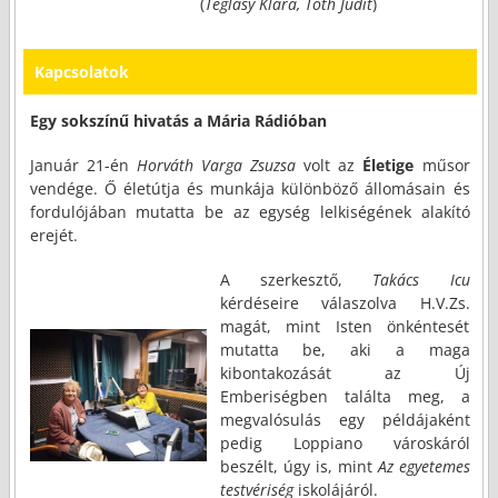
(
Téglásy Klára, Tóth Judit
)
Kapcsolatok
Egy sokszínű hivatás a Mária Rádióban
Január 21-én
Horváth Varga Zsuzsa
volt az
Életige
műsor
vendége. Ő életútja és munkája különböző állomásain és
fordulójában mutatta be az egység lelkiségének alakító
erejét.
A szerkesztő,
Takács Icu
kérdéseire válaszolva H.V.Zs.
magát, mint Isten önkéntesét
mutatta be, aki a maga
kibontakozását az Új
Emberiségben találta meg, a
megvalósulás egy példájaként
pedig Loppiano városkáról
beszélt, úgy is, mint
Az egyetemes
testvériség
iskolájáról.