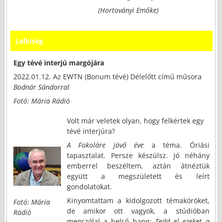
(Hortoványi Emőke)
Lelkiség
Egy tévé interjú margójára
2022.01.12. Az EWTN (Bonum tévé) Délelőtt című műsora
Bodnár Sándorral
Fotó: Mária Rádió
Volt már veletek olyan, hogy felkértek egy
tévé interjúra?
A Fokoláre jövő éve
a téma. Óriási
tapasztalat. Persze készülsz. Jó néhány
emberrel beszéltem, aztán átnéztük
együtt a megszületett és leírt
gondolatokat.
Kinyomtattam a kidolgozott témaköröket,
Fotó: Mária
de amikor ott vagyok, a stúdióban
Rádió
megszólal a belső hang:
Tedd el ezeket a