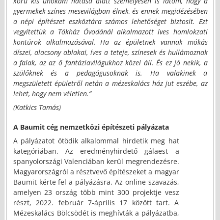
korú kis unokám hatása alatt személyesen is látom, hogy a
gyermekek színes mesevilágban élnek, és ennek megidézésében
a népi építészet eszköztára számos lehetőséget biztosít. Ezt
vegyítettük a Tökház Óvodánál alkalmazott íves homlokzati
kontúrok alkalmazásával. Ha az épületnek vannak mókás
díszei, alacsony ablakai, íves a teteje, színesek és hullámoznak
a falak, az az ő fantáziavilágukhoz közel áll. És ez jó nekik, a
szülőknek és a pedagógusoknak is. Ha valakinek a
megszületett épületről netán a mézeskalács ház jut eszébe, az
lehet, hogy nem véletlen.”
(Katkics Tamás)
A Baumit cég nemzetközi építészeti pályázata
A pályázatot ötödik alkalommal hirdetik meg hat
kategóriában. Az eredményhirdető gálaest a
spanyolországi Valenciában kerül megrendezésre.
Magyarországról a résztvevő építészeket a magyar
Baumit kérte fel a pályázásra. Az online szavazás,
amelyen 23 ország több mint 300 projektje vesz
részt, 2022. február 7-április 17 között tart. A
Mézeskalács Bölcsödét is meghívták a pályázatba,