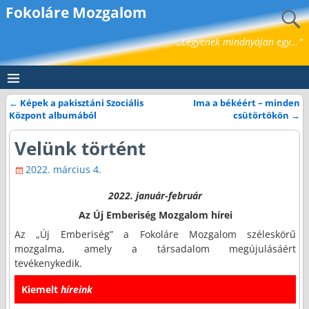
Fokoláre Mozgalom
„Legyenek mindnyájan egy..."
←
Képek a pakisztáni Szociális
Ima a békéért – minden
Bejegyzés navigáció
Központ albumából
csütörtökön
→
Velünk történt
2022. március 4.
2022. január-február
Az Új Emberiség Mozgalom hírei
Az „Új Emberiség” a Fokoláre Mozgalom széleskörű
mozgalma, amely a társadalom megújulásáért
tevékenykedik.
Kiemelt
híreink