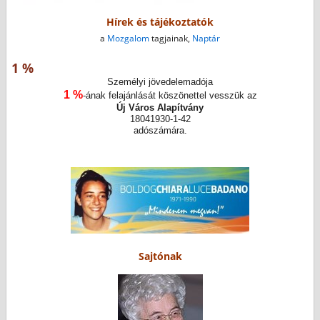
Hírek és tájékoztatók
a
Mozgalom
tagjainak,
Naptár
1 %
Személyi jövedelemadója
1 %
-ának felajánlását köszönettel vesszük az
Új Város Alapítvány
18041930-1-42
adószámára.
Sajtónak