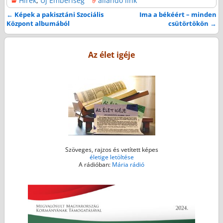
Hírek
,
Új Emberiség
állandó link
c
i
s
a
a
e
t
s
i
t
←
Képek a pakisztáni Szociális
Ima a békéért – minden
Bejegyzés navigáció
Központ albumából
csütörtökön
→
b
t
e
l
s
o
e
n
A
o
r
g
p
Az élet igéje
k
e
p
r
Szöveges, rajzos és vetített képes
életige letöltése
A rádióban:
Mária rádió