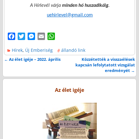
A Hírlevél várja
minden hó huszadikáig.
uehirlevel@gmail.com
F
T
M
E
W
a
w
e
m
h
Hírek
,
Új Emberiség
állandó link
c
i
s
a
a
e
t
s
i
t
←
Az élet igéje – 2022. április
Közzétették a visszaélések
Bejegyzés navigáció
kapcsán lefolytatott vizsgálat
b
t
e
l
s
eredményét
→
o
e
n
A
o
r
g
p
k
e
p
Az élet igéje
r