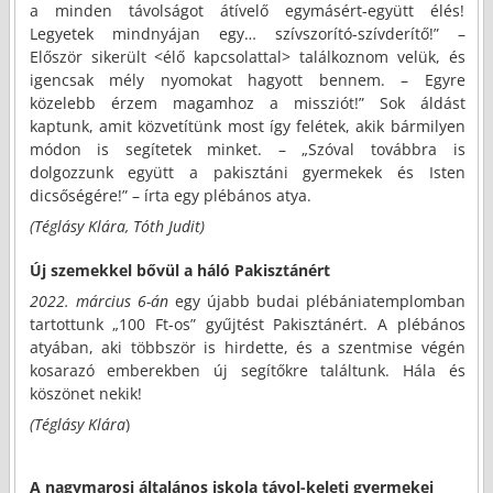
a minden távolságot átívelő egymásért-együtt élés!
Legyetek mindnyájan egy… szívszorító-szívderítő!” –
Először sikerült <élő kapcsolattal> találkoznom velük, és
igencsak mély nyomokat hagyott bennem. – Egyre
közelebb érzem magamhoz a missziót!” Sok áldást
kaptunk, amit közvetítünk most így felétek, akik bármilyen
módon is segítetek minket. – „Szóval továbbra is
dolgozzunk együtt a pakisztáni gyermekek és Isten
dicsőségére!” – írta egy plébános atya.
(Téglásy Klára, Tóth Judit)
Új szemekkel bővül a háló Pakisztánért
2022. március 6-án
egy újabb budai plébániatemplomban
tartottunk „100 Ft-os” gyűjtést Pakisztánért. A plébános
atyában, aki többször is hirdette, és a szentmise végén
kosarazó emberekben új segítőkre találtunk. Hála és
köszönet nekik!
(Téglásy Klára
)
A nagymarosi általános iskola távol-keleti gyermekei