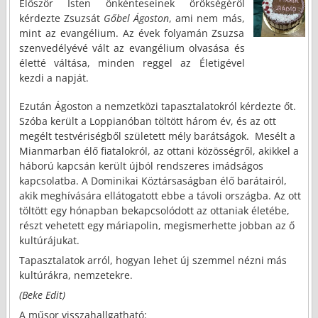
Először Isten önkénteseinek örökségéről
kérdezte Zsuzsát
Gőbel Ágoston
, ami nem más,
mint az evangélium. Az évek folyamán Zsuzsa
szenvedélyévé vált az evangélium olvasása és
életté váltása, minden reggel az Életigével
kezdi a napját.
Ezután Ágoston a nemzetközi tapasztalatokról kérdezte őt.
Szóba került a Loppianóban töltött három év, és az ott
megélt testvériségből született mély barátságok. Mesélt a
Mianmarban élő fiatalokról, az ottani közösségről, akikkel a
háború kapcsán került újból rendszeres imádságos
kapcsolatba. A Dominikai Köztársaságban élő barátairól,
akik meghívására ellátogatott ebbe a távoli országba. Az ott
töltött egy hónapban bekapcsolódott az ottaniak életébe,
részt vehetett egy máriapolin, megismerhette jobban az ő
kultúrájukat.
Tapasztalatok arról, hogyan lehet új szemmel nézni más
kultúrákra, nemzetekre.
(Beke Edit)
A műsor visszahallgatható: