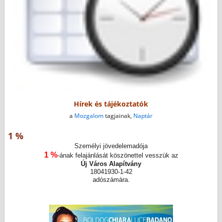
Hírek és tájékoztatók
a
Mozgalom
tagjainak,
Naptár
1 %
Személyi jövedelemadója
1 %
-ának felajánlását köszönettel vesszük az
Új Város Alapítvány
18041930-1-42
adószámára.