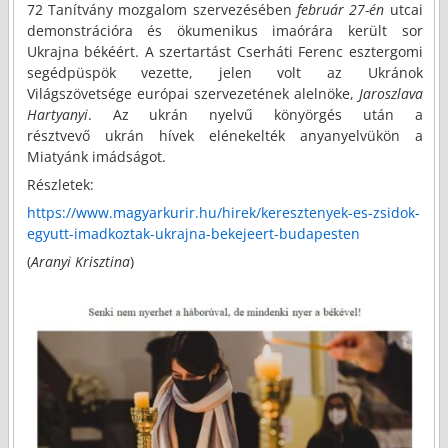
72 Tanítvány mozgalom szervezésében
február 27-én
utcai
demonstrációra és ökumenikus imaórára került sor
Ukrajna békéért. A szertartást Cserháti Ferenc esztergomi
segédpüspök vezette, jelen volt az Ukránok
Világszövetsége európai szervezetének alelnöke,
Jaroszlava
Hartyanyi
. Az ukrán nyelvű könyörgés után a
résztvevő ukrán hívek elénekelték anyanyelvükön a
Miatyánk imádságot.
Részletek:
https://www.magyarkurir.hu/hirek/keresztenyek-es-zsidok-
egyutt-imadkoztak-ukrajna-bekejeert-budapesten
(
Aranyi Krisztina
)