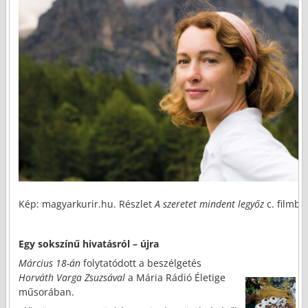
Kép: magyarkurir.hu. Részlet
A szeretet mindent legyőz
c. filmbő
Egy sokszínű hivatásról – újra
Március 18-án
folytatódott a beszélgetés
Horváth Varga Zsuzsával
a Mária Rádió Életige
műsorában.