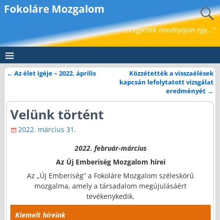
Fokoláre Mozgalom
„Legyenek mindnyájan egy..."
←
Az élet igéje – 2022. április
Közzétették a visszaélések
Bejegyzés navigáció
kapcsán lefolytatott vizsgálat
eredményét
→
Velünk történt
2022. március 31.
2022. február-március
Az Új Emberiség Mozgalom hírei
Az „Új Emberiség” a Fokoláre Mozgalom széleskörű
mozgalma, amely a társadalom megújulásáért
tevékenykedik.
Kiemelt híreink