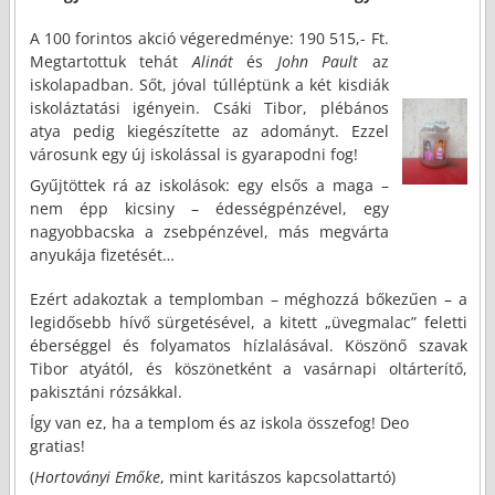
A 100 forintos akció végeredménye: 190 515,- Ft.
Megtartottuk tehát
Alinát
és
John Pault
az
iskolapadban. Sőt, jóval túlléptünk a két kisdiák
iskoláztatási igényein. Csáki Tibor, plébános
atya pedig kiegészítette az adományt. Ezzel
városunk egy új iskolással is gyarapodni fog!
Gyűjtöttek rá az iskolások: egy elsős a maga –
nem épp kicsiny – édességpénzével, egy
nagyobbacska a zsebpénzével, más megvárta
anyukája fizetését…
Ezért adakoztak a templomban – méghozzá bőkezűen – a
legidősebb hívő sürgetésével, a kitett „üvegmalac” feletti
éberséggel és folyamatos hízlalásával. Köszönő szavak
Tibor atyától, és köszönetként a vasárnapi oltárterítő,
pakisztáni rózsákkal.
Így van ez, ha a templom és az iskola összefog! Deo
gratias!
(
Hortoványi Emőke
, mint karitászos kapcsolattartó)