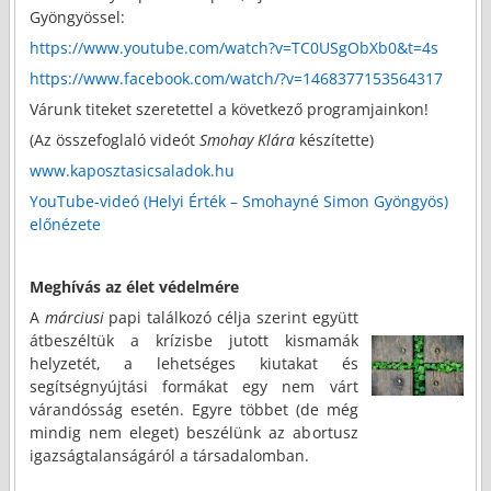
Gyöngyössel:
https://www.youtube.com/watch?v=TC0USgObXb0&t=4s
https://www.facebook.com/watch/?v=1468377153564317
Várunk titeket szeretettel a következő programjainkon!
(Az összefoglaló videót
Smohay Klára
készítette)
www.kaposztasicsaladok.hu
YouTube-videó (Helyi Érték – Smohayné Simon Gyöngyös)
előnézete
Meghívás az élet védelmére
A
márciusi
papi találkozó célja szerint együtt
átbeszéltük a krízisbe jutott kismamák
helyzetét, a lehetséges kiutakat és
segítségnyújtási formákat egy nem várt
várandósság esetén. Egyre többet (de még
mindig nem eleget) beszélünk az abortusz
igazságtalanságáról a társadalomban.