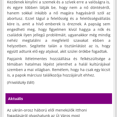
Kezdenek kinyílni a szemek és a szívek erre a valóságra is,
és egyre többen látják be, hogy nem a nő döntéséről,
hanem sokkal inkább a nő magára hagyásáról szól az
abortusz. Ezzel tágul a felelősség és a felelősségvállalás
köre is, amit a hívő emberek is éreznek. A papság sem
engedheti meg, hogy figyelmen kívül hagyja a nők és
családok ilyen jellegű problémáit, ugyanakkor még mindig
nehéz megtalálni a megfelelő szavakat ebben a
helyzetben. Segítette talán a tisztánlátást az is, hogy
együtt adtunk elő egy atyával, akit szülei örökbe fogadtak.
Papjaink ítéletmentes hozzáállása és felkészültsége a
témában hatalmas lépést jelenthet a halál kultúrájával
szemben a mai világban. Remélem, hogy ha csak egy kicsit
is, a papok márciusi találkozója hozzájárult ehhez.
(
Frivaldszky Edit
)
Aktuális
Az ukrán-orosz háború elől menekülők itthoni
fogadásáról olvashatunk az Új Város most