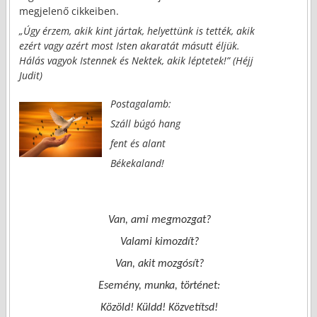
megjelenő cikkeiben.
„Úgy érzem, akik kint jártak, helyettünk is tették, akik
ezért vagy azért most Isten akaratát másutt éljük.
Hálás vagyok Istennek és Nektek, akik léptetek!” (Héjj
Judit)
Postagalamb:
Száll búgó hang
fent és alant
Békekaland!
Van, ami megmozgat?
Valami kimozdít?
Van, akit mozgósít?
Esemény, munka, történet:
Közöld! Küldd! Közvetítsd!