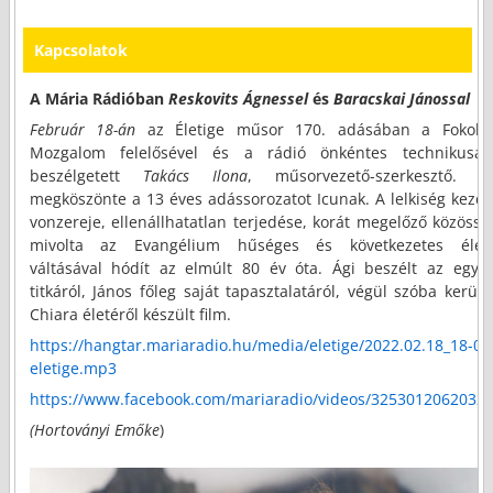
Kapcsolatok
A Mária Rádióban
Reskovits Ágnessel
és
Baracskai Jánossal
Február 18-án
az Életige műsor 170. adásában a Fokolá
Mozgalom felelősével és a rádió önkéntes technikusáv
beszélgetett
Takács Ilona
, műsorvezető-szerkesztő. Á
megköszönte a 13 éves adássorozatot Icunak. A lelkiség kezde
vonzereje, ellenállhatatlan terjedése, korát megelőző közössé
mivolta az Evangélium hűséges és következetes élet
váltásával hódít az elmúlt 80 év óta. Ági beszélt az egys
titkáról, János főleg saját tapasztalatáról, végül szóba került
Chiara életéről készült film.
https://hangtar.mariaradio.hu/media/eletige/2022.02.18_18-01
eletige.mp3
https://www.facebook.com/mariaradio/videos/3253012062032
(Hortoványi Emőke
)