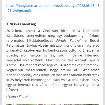
https://hangtar.mariaradio.hu/media/eletige/2022.03.18_18
-01-eletige.mp3
A tízéves barátság
2012-ben, amikor a Genfestet hirdettük a különböző
iskolákban, ismerkedtem meg egy budapesti gimnázium
református hitoktatónőjével,
Fördős Katával
, a Budai
Református Egyházközség missziói gondnokával. Az első
pillanattól kezdve egy hullámhosszon voltunk. Egészen a
Covidig élő, nagyon színes, sok mindenre kiterjedő
kapcsolat volt köztünk. Most online találkoztunk újra a
Kármel Házicsoport közösségével. A szeretet volt a témánk.
Végtelenül megrendített, hogy amikor az ukrán-orosz
háború épphogy csak kitört, ők már két családot mentettek
ki és helyeztek biztonságba. Hála volt a szívünkben, hogy
együtt lehettünk. A záró imában együtt könyörögtünk a
békéért.
(Téglásy Klára)