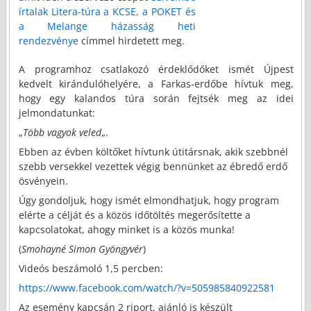
írtalak Litera-túra a KCSE, a POKET és
a Melange házasság heti
rendezvénye
címmel hirdetett meg.
A programhoz csatlakozó érdeklődőket ismét Újpest
kedvelt kirándulóhelyére, a Farkas-erdőbe hívtuk meg,
hogy egy kalandos túra során fejtsék meg az idei
jelmondatunkat:
„
Több vagyok veled
„.
Ebben az évben költőket hívtunk útitársnak, akik szebbnél
szebb versekkel vezettek végig bennünket az ébredő erdő
ösvényein.
Úgy gondoljuk, hogy ismét elmondhatjuk, hogy program
elérte a célját és a közös időtöltés megerősítette a
kapcsolatokat, ahogy minket is a közös munka!
(
Smohayné Simon Gyöngyvér
)
Videós beszámoló 1,5 percben:
https://www.facebook.com/watch/?v=505985840922581
Az esemény kapcsán 2 riport, ajánló is készült