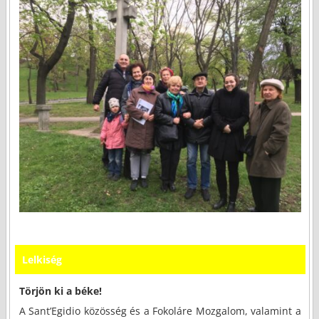
Lelkiség
Törjön ki a béke!
A Sant’Egidio közösség és a Fokoláre Mozgalom, valamint a