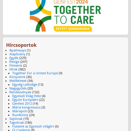
Hírcsoportok
#pathways
(1)
Alapítvány
(1)
Egyéb
(229)
Életige
(247)
Filmeink
(2)
Hírek
(382)
Together For a United Europe
(9)
Könyveink
(36)
Mellékletek
(34)
Egység Lelkisége
(13)
Nagygyűlés
(20)
Rendezvények
(132)
Egyesült Világ Hete
(4)
Együtt Európáért
(22)
Genfest 2012
(14)
Mária kongresszus
(3)
Máriapoli
(23)
Run4Unity
(24)
Sajtónak
(19)
Tagoknak
(186)
Fiatalok az Egyesült világért
(6)
Új Családok
(8)