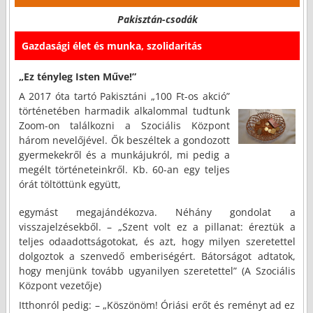
Pakisztán-csodák
Gazdasági élet és munka, szolidaritás
„Ez tényleg Isten Műve!”
A 2017 óta tartó Pakisztáni „100 Ft-os akció”
történetében harmadik alkalommal tudtunk
Zoom-on találkozni a Szociális Központ
három nevelőjével. Ők beszéltek a gondozott
gyermekekről és a munkájukról, mi pedig a
megélt történeteinkről. Kb. 60-an egy teljes
órát töltöttünk együtt,
egymást megajándékozva. Néhány gondolat a
visszajelzésekből. – „Szent volt ez a pillanat: éreztük a
teljes odaadottságotokat, és azt, hogy milyen szeretettel
dolgoztok a szenvedő emberiségért. Bátorságot adtatok,
hogy menjünk tovább ugyanilyen szeretettel” (A Szociális
Központ vezetője)
Itthonról pedig: – „Köszönöm! Óriási erőt és reményt ad ez