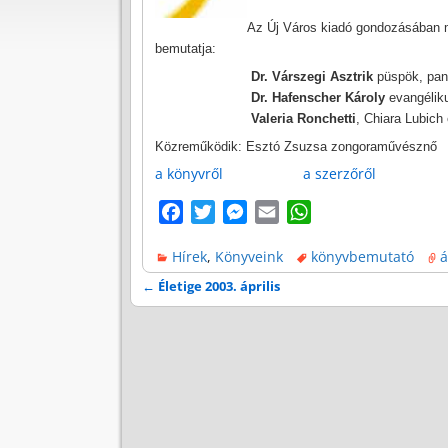
Az Új Város kiadó gondozásában me
bemutatja:
Dr. Várszegi Asztrik
püspök, pan
Dr.
Hafenscher
Károly
evangéliku
Valeria
Ronchetti
,
Chiara
Lubich
Közreműködik:
Esztó
Zsuzsa zongoraművésznő
a könyvről
a szerzőről
F
T
M
E
W
a
w
e
m
h
Hírek
,
Könyveink
könyvbemutató
á
c
i
s
a
a
e
t
s
i
t
←
Életige 2003. április
Bejegyzés navigáció
b
t
e
l
s
o
e
n
A
o
r
g
p
k
e
p
r