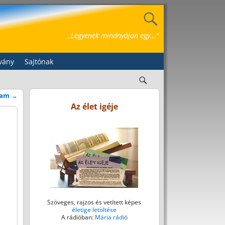
„Legyenek mindnyájan egy..."
vány
Sajtónak
gram
→
Az élet igéje
Szöveges, rajzos és vetített képes
életige letöltése
A rádióban:
Mária rádió