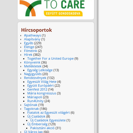
Hírcsoportok
#pathways
(1)
Alapítvány
(1)
Egyéb
(229)
Életige
(247)
Filmeink
(2)
Hírek
(382)
Together For a United Europe
(9)
Könyveink
(36)
Mellékletek
(34)
Egység Lelkisége
(13)
Nagygyűlés
(20)
Rendezvények
(132)
Egyesült Világ Hete
(4)
Együtt Európáért
(22)
Genfest 2012
(14)
Mária kongresszus
(3)
Máriapoli
(23)
Run4Unity
(24)
Sajtónak
(19)
Tagoknak
(186)
Fiatalok az Egyesült világért
(6)
Új Családok
(8)
Új Családok Egyesülete
(1)
Új Emberiség
(129)
Pakisztáni akció
(31)
Új Város lap
(66)