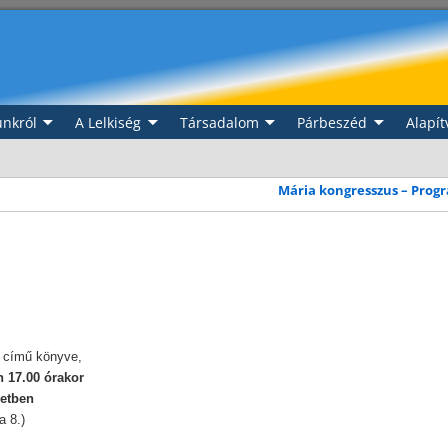
nkról
A Lelkiség
Társadalom
Párbeszéd
Alapít
Mária kongresszus – Pro
című
könyve,
n 17.00 órakor
zetben
a 8.)