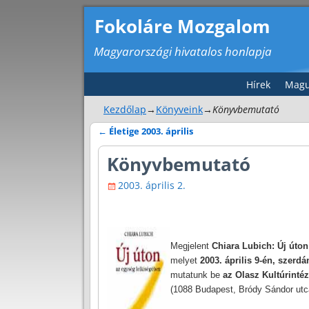
Fokoláre Mozgalom
Magyarországi hivatalos honlapja
Hírek
Magu
Kezdőlap
→
Könyveink
→
Könyvbemutató
←
Életige 2003. április
Bejegyzés navigáció
Könyvbemutató
2003. április 2.
Megjelent
Chiara
Lubich
: Új
úton
melyet
2003. április 9-én, szerdá
mutatunk be
az Olasz
Kultúrinté
(1088 Budapest, Bródy Sándor utc