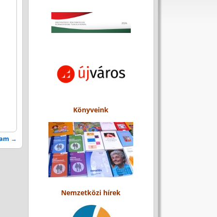
Könyveink
gram
→
Nemzetközi hírek