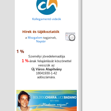
Kollegamentó videók
Hírek és tájékoztatók
a
Mozgalom
tagjainak,
Naptár
1 %
Személyi jövedelemadója
1 %
-ának felajánlását köszönettel
vesszük az
Új Város Alapítvány
18041930-1-42
adószámára.