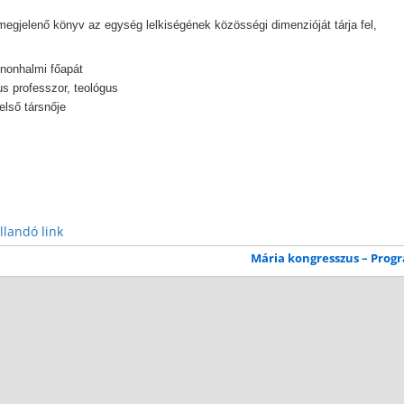
gjelenő könyv az egység lelkiségének közösségi dimenzióját tárja fel,
nonhalmi főapát
s professzor, teológus
első társnője
llandó link
Mária kongresszus – Pro