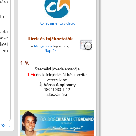
kára
ről,
Kollegamentó videók
öbbi
béke
Hírek és tájékoztatók
közi
a
Mozgalom
tagjainak,
knem
Naptár
1 %
Személyi jövedelemadója
1 %
-ának felajánlását köszönettel
vesszük az
Új Város Alapítvány
18041930-1-42
adószámára.
éről
→