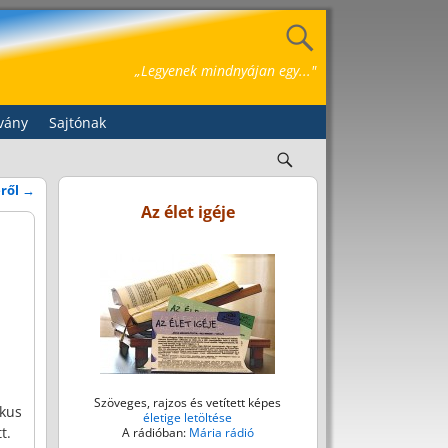
„Legyenek mindnyájan egy..."
vány
Sajtónak
éről
→
Az élet igéje
Szöveges, rajzos és vetített képes
ikus
életige letöltése
t.
A rádióban:
Mária rádió