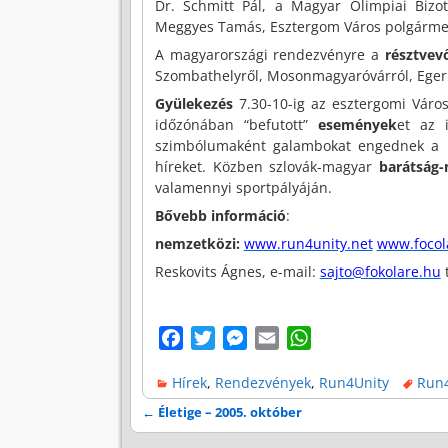
Dr. Schmitt Pál, a Magyar Olimpiai Bizot
Meggyes Tamás, Esztergom Város polgárme
A magyarországi rendezvényre a
résztvev
Szombathelyről, Mosonmagyaróvárról, Egerb
Gyülekezés
7.30-10-ig az esztergomi Város
időzónában “befutott”
események
et az 
szimbólumaként galambokat engednek a m
híreket. Közben szlovák-magyar
barátság
valamennyi sportpályáján.
Bővebb információ
:
nemzetközi:
www.run4unity.net
www.focol
Reskovits Ágnes, e-mail:
sajto@fokolare.hu
t
F
T
M
E
W
a
w
e
m
h
Hírek
,
Rendezvények
,
Run4Unity
Run4
c
i
s
a
a
e
t
s
i
t
←
Életige – 2005. október
Bejegyzés navigáció
b
t
e
l
s