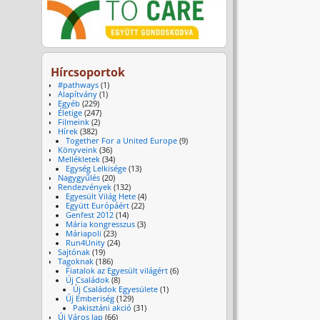
Hírcsoportok
#pathways
(1)
Alapítvány
(1)
Egyéb
(229)
Életige
(247)
Filmeink
(2)
Hírek
(382)
Together For a United Europe
(9)
Könyveink
(36)
Mellékletek
(34)
Egység Lelkisége
(13)
Nagygyűlés
(20)
Rendezvények
(132)
Egyesült Világ Hete
(4)
Együtt Európáért
(22)
Genfest 2012
(14)
Mária kongresszus
(3)
Máriapoli
(23)
Run4Unity
(24)
Sajtónak
(19)
Tagoknak
(186)
Fiatalok az Egyesült világért
(6)
Új Családok
(8)
Új Családok Egyesülete
(1)
Új Emberiség
(129)
Pakisztáni akció
(31)
Új Város lap
(66)