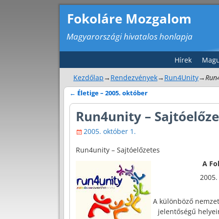
Fokoláre Mozgalom
Magyarországi hivatalos honlapja
Hírek
Magu
Kezdőlap
→
Rendezvények
→
Run4Unity
→
Run4
←
Életige – 2005. október
Bejegyzés navigáció
Run4unity – Sajtóelőze
2005. október 1.
Run4unity – Sajtóelőzetes
A Fo
2005.
A különböző nemzeti
jelentőségű helyei