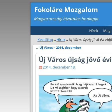
Fokoláre Mozgalom
Magyarországi hivatalos honlapja
Hírek
Magu
Kezdőlap
→
Hírek
→
Új Város újság jövő évi előf
←
Új Város – 2014. december
Bejegyzés navigáció
Új Város újság jövő évi
2014. december 18.