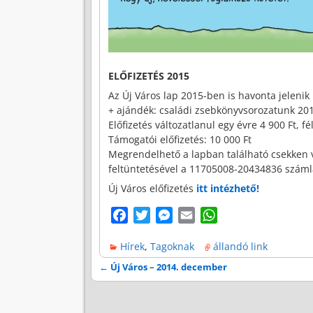
ELŐFIZETÉS 2015
Az Új Város lap 2015-ben is havonta jelenik
+ ajándék: családi zsebkönyvsorozatunk 20
Előfizetés változatlanul egy évre 4 900 Ft, fé
Támogatói előfizetés: 10 000 Ft
Megrendelhető a lapban található csekken v
feltüntetésével a 11705008-20434836 szám
Új Város előfizetés
itt intézhető!
F
T
M
E
W
a
w
e
m
h
Hírek
,
Tagoknak
állandó link
c
i
s
a
a
e
t
s
i
t
←
Új Város – 2014. december
Bejegyzés navigáció
b
t
e
l
s
o
e
n
A