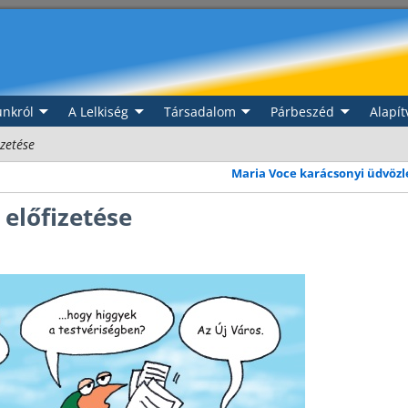
nkról
A Lelkiség
Társadalom
Párbeszéd
Alapít
izetése
Maria Voce karácsonyi üdvöz
 előfizetése