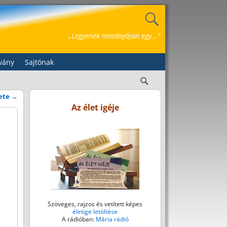
„Legyenek mindnyájan egy..."
vány
Sajtónak
lete
→
Az élet igéje
Szöveges, rajzos és vetített képes
életige letöltése
A rádióban:
Mária rádió