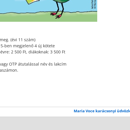
 meg. (évi 11 szám)
15-ben megjelenő 4 új kötete
lévre: 2 500 Ft, diákoknak: 3 500 Ft
agy OTP átutalással név és lakcím
laszámon.
Maria Voce karácsonyi üdvöz