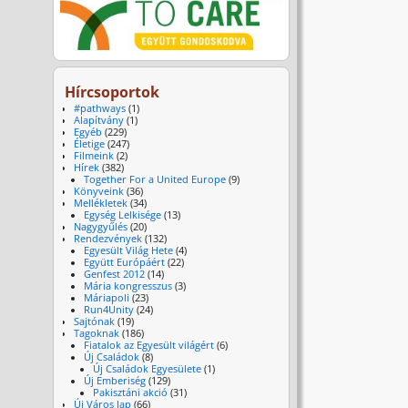
Hírcsoportok
#pathways
(1)
Alapítvány
(1)
Egyéb
(229)
Életige
(247)
Filmeink
(2)
Hírek
(382)
Together For a United Europe
(9)
Könyveink
(36)
Mellékletek
(34)
Egység Lelkisége
(13)
Nagygyűlés
(20)
Rendezvények
(132)
Egyesült Világ Hete
(4)
Együtt Európáért
(22)
Genfest 2012
(14)
Mária kongresszus
(3)
Máriapoli
(23)
Run4Unity
(24)
Sajtónak
(19)
Tagoknak
(186)
Fiatalok az Egyesült világért
(6)
Új Családok
(8)
Új Családok Egyesülete
(1)
Új Emberiség
(129)
Pakisztáni akció
(31)
Új Város lap
(66)