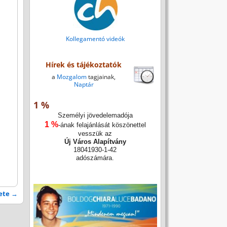
Kollegamentó videók
Hírek és tájékoztatók
a
Mozgalom
tagjainak,
Naptár
1 %
Személyi jövedelemadója
1 %
-ának felajánlását köszönettel
vesszük az
Új Város Alapítvány
18041930-1-42
adószámára.
lete
→