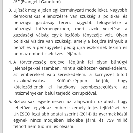
öl.
” (Evangelii Gaudium)
Újítsák meg a jelenlegi kormányzati modelleket. Nagyobb
demokratikus ellenőrzésre van szükség a politikai- és
pénzügyi gazdaság terén, nagyobb felügyeletre a
pénzügyi intézményekben, mert azok vezetése a
gazdasági válság egyik legfőbb tényezője volt. Olyan
politikai vízióra van szükség, amely a közjóra irányul; a
pénzt és a pénzügyeket pedig újra eszköznek tekinti és
nem az emberi cselekvés céljának.
A törvényesség erejével lépjünk fel olyan bűnügyi
jelenségekkel szemben, mint a kábítószer-kereskedelem,
az emberekkel való kereskedelem, a környezet tiltott
kizsákmányolása. Különösképpen kérjük, hogy
köteleződjenek el hatékony szembeszegülésre az
intézményeken belül terjedő korrupcióval.
Biztosítsák egyetemesen az alapszintű oktatást, hogy
lehetővé tegyék az emberi személy teljes fejlődését. Az
UNESCO legújabb adatai szerint (2014) tíz gyermek közül
egynek nincs módjában iskolába járni, és 759 millió
felnőtt nem tud írni és olvasni.