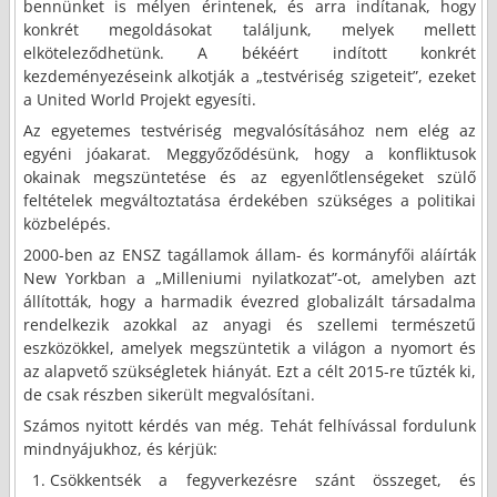
bennünket is mélyen érintenek, és arra indítanak, hogy
konkrét megoldásokat találjunk, melyek mellett
elköteleződhetünk. A békéért indított konkrét
kezdeményezéseink alkotják a „testvériség szigeteit”, ezeket
a United World Projekt egyesíti.
Az egyetemes testvériség megvalósításához nem elég az
egyéni jóakarat. Meggyőződésünk, hogy a konfliktusok
okainak megszüntetése és az egyenlőtlenségeket szülő
feltételek megváltoztatása érdekében szükséges a politikai
közbelépés.
2000-ben az ENSZ tagállamok állam- és kormányfői aláírták
New Yorkban a „Milleniumi nyilatkozat”-ot, amelyben azt
állították, hogy a harmadik évezred globalizált társadalma
rendelkezik azokkal az anyagi és szellemi természetű
eszközökkel, amelyek megszüntetik a világon a nyomort és
az alapvető szükségletek hiányát. Ezt a célt 2015-re tűzték ki,
de csak részben sikerült megvalósítani.
Számos nyitott kérdés van még. Tehát felhívással fordulunk
mindnyájukhoz, és kérjük:
Csökkentsék a fegyverkezésre szánt összeget, és