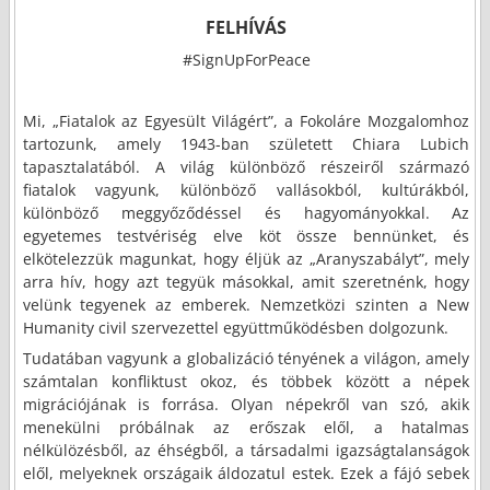
FELHÍVÁS
#SignUpForPeace
Mi, „Fiatalok az Egyesült Világért”, a Fokoláre Mozgalomhoz
tartozunk, amely 1943-ban született Chiara Lubich
tapasztalatából. A világ különböző részeiről származó
fiatalok vagyunk, különböző vallásokból, kultúrákból,
különböző meggyőződéssel és hagyományokkal. Az
egyetemes testvériség elve köt össze bennünket, és
elkötelezzük magunkat, hogy éljük az „Aranyszabályt”, mely
arra hív, hogy azt tegyük másokkal, amit szeretnénk, hogy
velünk tegyenek az emberek. Nemzetközi szinten a New
Humanity civil szervezettel együttműködésben dolgozunk.
Tudatában vagyunk a globalizáció tényének a világon, amely
számtalan konfliktust okoz, és többek között a népek
migrációjának is forrása. Olyan népekről van szó, akik
menekülni próbálnak az erőszak elől, a hatalmas
nélkülözésből, az éhségből, a társadalmi igazságtalanságok
elől, melyeknek országaik áldozatul estek. Ezek a fájó sebek