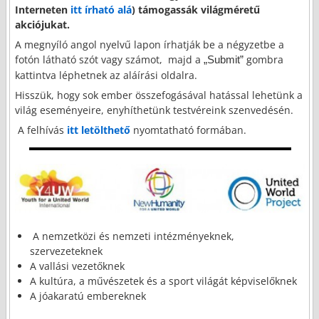
Interneten
itt írható alá
) támogassák világméretű
akciójukat.
A megnyíló angol nyelvű lapon írhatják be a négyzetbe a
fotón látható szót vagy számot, majd a
gombra
„Submit”
kattintva léphetnek az aláírási oldalra.
Hisszük, hogy sok ember összefogásával hatással lehetünk a
világ eseményeire, enyhíthetünk testvéreink szenvedésén.
A felhívás
itt letölthető
nyomtatható formában.
A nemzetközi és nemzeti intézményeknek,
szervezeteknek
A vallási vezetőknek
A kultúra, a művészetek és a sport világát képviselőknek
A jóakaratú embereknek