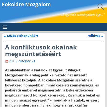
Fokoláre Mozgalom
„Legyenek mindnyájan egy..."
←
Közös otthonunkért
Felhívás
→
Bejegyzés navigáció
A konfliktusok okainak
megszüntetéséért
2015. október 21.
Az alábbiakban a Fiatalok az Egyesült Világért
Mozgalomnak a világ politikai vezetőihez intézett
felhívását küzöljük. A Fokoláre Mozgalom szeretné a
következő hónapokban minél közéleti személyiséggel és
jóakaratú emberrel megismertetni a béke érdekében
megfogalmazott konkrét kéréseket. „Kívánjuk a békét és
minden nemzet egységét!” – mondják a fiatalok, és ezért
minden embert arra hívnak, hogy aláírásukkal (az