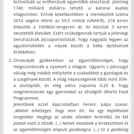
biztosítsák az erőforrások egyenlőbb elosztását. Jelenleg
1740 milliárd dollárra tehető a katonai kiadás
világszinten. Ennek következtében a menekültek száma
2014 végére elérte az 59,5 milliót (UNHCR). 218 ezren
érkeztek a Földközi-tengeren át, és közülük 3 ezren
vesztették életüket. Ezért szükségesnek tartjuk a jelenlegi
beruházások átcsoportosítását, hogy nagyobb legyen az
együttműködés a népek között a béke építésének
érdekében.
Orvosolják gyökereiben az egyenlőtlenséget, hogy
megszüntessék a nyomort a világon. Ugyanis s pénzügyi
válság még inkább mélyítette a szakadékot a gazdagok és
a szegények között. A világ népességének több mint 35%-
a alultáplált, és elég volna naponta 0,20 €, hogy
megmentsenek egy gyermeket az éhségtől (World Food
Programme).
Jelentősek ezzel kapcsolatban Ferenc pápa szavai:
„
Miként lehetséges, hogy nem hír, ha egy hajléktalan
öregember megfagy az utcán; ellenben hírértékű, ha két
pontot esett a tőzsde. (…) Nemet mondunk a kirekesztésen és
az egyenlőtlenségen alapuló gazdaságra. (…) Ez a gazdaság