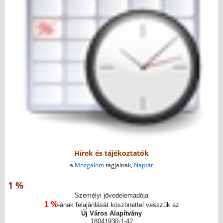
Hírek és tájékoztatók
a
Mozgalom
tagjainak,
Naptár
1 %
Személyi jövedelemadója
1 %
-ának felajánlását köszönettel vesszük az
Új Város Alapítvány
18041930-1-42