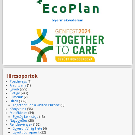
Gyermekvédelem
Hírcsoportok
#pathways
(1)
Alapítvány
(1)
Egyéb
(229)
Életige
(247)
Filmeink
(2)
Hírek
(382)
Together For a United Europe
(9)
Könyveink
(36)
Mellékletek
(34)
Egység Lelkisége
(13)
Nagygyűlés
(20)
Rendezvények
(132)
Egyesült Világ Hete
(4)
Együtt Európáért
(22)