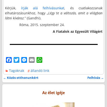
Kérjük,
írják alá felhívásunkat
, és csatlakozzanak
elhatározásunkhoz, hogy „
Légy te a változás, amit a világban
látni kívánsz.
” (Gandhi).
Róma, 2015. szeptember 24.
A Fiatalok az Egyesült Világért
F
T
M
E
W
a
w
e
m
h
Tagoknak
állandó link
c
i
s
a
a
e
t
s
i
t
←
Közös otthonunkért
Felhívás
→
Bejegyzés navigáció
b
t
e
l
s
o
e
n
A
Az élet igéje
o
r
g
p
k
e
p
r