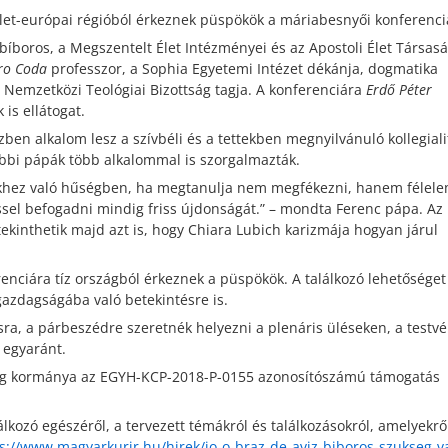
kelet-európai régióból érkeznek püspökök a máriabesnyői konferenci
bíboros, a Megszentelt Élet Intézményei és az Apostoli Élet Társasá
ro Coda
professzor, a Sophia Egyetemi Intézet dékánja, dogmatika
 Nemzetközi Teológiai Bizottság tagja. A konferenciára
Erdő Péter
is ellátogat.
özben alkalom lesz a szívbéli és a tettekben megnyilvánuló kollegiali
bbi pápák több alkalommal is szorgalmazták.
ekhez való hűségben, ha megtanulja nem megfékezni, hanem félel
sel befogadni mindig friss újdonságát.” – mondta Ferenc pápa. Az
tekinthetik majd azt is, hogy Chiara Lubich karizmája hogyan járul
enciára tíz országból érkeznek a püspökök. A találkozó lehetőséget
azdagságába való betekintésre is.
ra, a párbeszédre szeretnék helyezni a plenáris üléseken, a testvé
egyaránt.
g kormánya az EGYH-KCP-2018-P-0155 azonosítószámú támogatás
lkozó egészéről, a tervezett témákról és találkozásokról, amelyekrő
s://www.magyarkurir.hu/hirek/jo-o-braz-de-aviz-biboros-szukseg-v