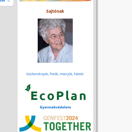
ruár
→
Sajtónak
közlemények, fotók, interjúk, háttér
Gyermekvédelem