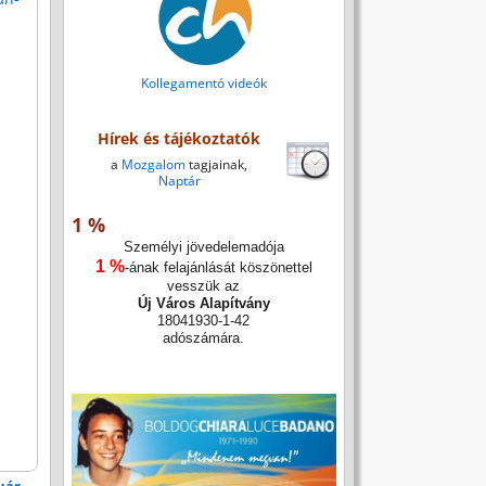
Kollegamentó videók
Hírek és tájékoztatók
a
Mozgalom
tagjainak,
Naptár
1 %
Személyi jövedelemadója
1 %
-ának felajánlását köszönettel
vesszük az
Új Város Alapítvány
18041930-1-42
adószámára.