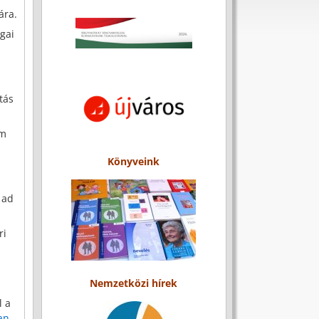
ára.
gai
tás
em
Könyveink
 ad
ri
Nemzetközi hírek
l a
an-