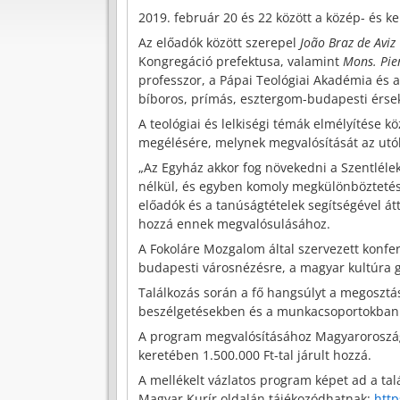
2019. február 20 és 22 között a közép- és 
Az előadók között szerepel
João Braz de Aviz
Kongregáció prefektusa, valamint
Mons. Pie
professzor, a Pápai Teológiai Akadémia és a
bíboros, prímás, esztergom-budapesti érsek 
A teológiai és lelkiségi témák elmélyítése k
megélésére, melynek megvalósítását az utó
„Az Egyház akkor fog növekedni a Szentlél
nélkül, és egyben komoly megkülönböztetés
előadók és a tanúságtételek segítségével át
hozzá ennek megvalósulásához.
A Fokoláre Mozgalom által szervezett konfer
budapesti városnézésre, a magyar kultúra g
Találkozás során a fő hangsúlyt a megosztás
beszélgetésekben és a munkacsoportokban 
A program megvalósításához Magyaroroszá
keretében 1.500.000 Ft-tal járult hozzá.
A mellékelt vázlatos program képet ad a talá
Magyar Kurír oldalán tájékozódhatnak:
http