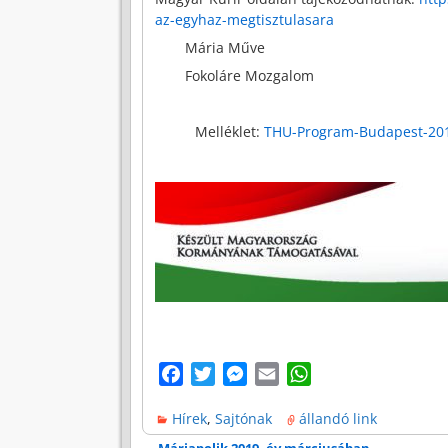
az-egyhaz-megtisztulasara
Mária Műve
Fokoláre Mozgalom
Melléklet:
THU-Program-Budapest-20
F
T
M
E
W
a
w
e
m
h
Hírek
,
Sajtónak
állandó link
c
i
s
a
a
e
t
s
i
t