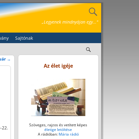
„Legyenek mindnyájan egy..."
vány
Sajtónak
ruár
→
Az élet igéje
Szöveges, rajzos és vetített képes
-22.
életige letöltése
A rádióban:
Mária rádió