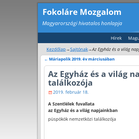
Fokoláre Mozgalom
Magyarországi hivatalos honlapja
Hírek
Magu
Kezdőlap
→
Sajtónak
→
Az Egyház és a világ na
←
Máriapolik 2019. év márciusában
Bejegyzés navigáció
Az Egyház és a világ 
találkozója
2019. február 18.
A Szentlélek fuvallata
az Egyház és a világ napjainkban
püspökök nemzetközi találkozója