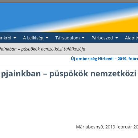
nkról
A Lelkiség
Társadalom
Párbeszéd
Alapít
pjainkban – püspökök nemzetközi találkozója
Új emberiség Hírlevél – 2019. feb
napjainkban – püspökök nemzetközi
Máriabesnyő, 2019 február 20