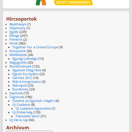
Hírcsoportok
#pathways
(1)
Alapítvány
(1)
Egyéb
(229)
Életige
(247)
Filmeink
(2)
Hírek
(382)
Together For a United Europe
(9)
Könyveink
(36)
Mellékletek
(34)
Egység Lelkisége
(13)
Nagygyűlés
(20)
Rendezvények
(132)
Egyesült Világ Hete
(4)
Együtt Európáért
(22)
Genfest 2012
(14)
Mária kongresszus
(3)
Máriapoli
(23)
Run4Unity
(24)
Sajtónak
(19)
Tagoknak
(186)
Fiatalok az Egyesült világért
(6)
Új Családok
(8)
Új Családok Egyesülete
(1)
Új Emberiség
(129)
Pakisztáni akció
(31)
Új Város lap
(66)
Archívum