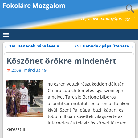
Fokoláre Mozgalom
„Legyenek mindnyájan egy..."
←
XVI. Benedek pápa levele
XVI. Benedek pápa üzenete
→
Bejegyzés navigáció
Köszönet örökre mindenért
2008. március 19.
40 ezren vettek részt kedden délután
Chiara Lubich temetési gyászmiséjén,
amelyet Tarcisio Bertone bíboros
államtitkár mutatott be a római Falakon
kívüli Szent Pál pápai bazilikában, és
több millióan követték világszerte az
internetes és televíziós közvetítéseken
keresztül.