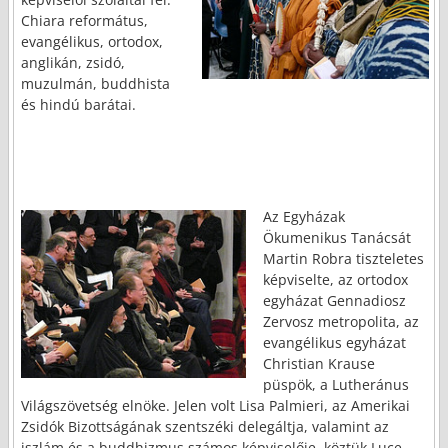
Chiara református,
evangélikus, ortodox,
anglikán, zsidó,
muzulmán, buddhista
és hindú barátai.
Az Egyházak
Ökumenikus Tanácsát
Martin Robra tiszteletes
képviselte, az ortodox
egyházat Gennadiosz
Zervosz metropolita, az
evangélikus egyházat
Christian Krause
püspök, a Lutheránus
Világszövetség elnöke. Jelen volt Lisa Palmieri, az Amerikai
Zsidók Bizottságának szentszéki delegáltja, valamint az
iszlám és a buddhizmus számos képviselője, köztük Luce