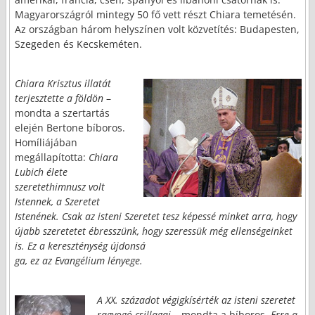
Magyarországról mintegy 50 fő vett részt Chiara temetésén.
Az országban három helyszínen volt közvetítés: Budapesten,
Szegeden és Kecskeméten.
Chiara Krisztus illatát
terjesztette a földön
–
mondta a szertartás
elején Bertone bíboros.
Homíliájában
megállapította:
Chiara
Lubich élete
szeretethimnusz volt
Istennek, a Szeretet
Istenének. Csak az isteni Szeretet tesz képessé minket arra, hogy
újabb szeretetet ébresszünk, hogy szeressük még ellenségeinket
is. Ez a kereszténység újdonsá
ga, ez az Evangélium lényege.
A XX. századot végigkísérték az isteni szeretet
ragyogó csillagai
– mondta a bíboros.
Erre a