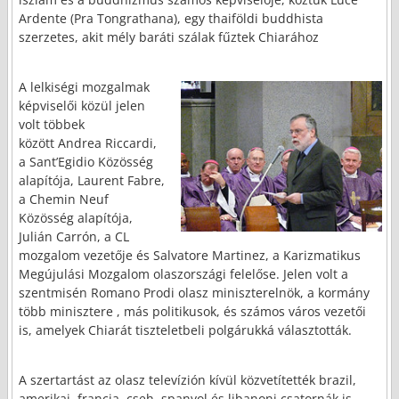
Ardente (Pra Tongrathana), egy thaiföldi buddhista
szerzetes, akit mély baráti szálak fűztek Chiarához
A lelkiségi mozgalmak
képviselői közül jelen
volt többek
között Andrea Riccardi,
a Sant’Egidio Közösség
alapítója, Laurent Fabre,
a Chemin Neuf
Közösség alapítója,
Julián Carrón, a CL
mozgalom vezetője és Salvatore Martinez, a Karizmatikus
Megújulási Mozgalom olaszországi felelőse. Jelen volt a
szentmisén Romano Prodi olasz miniszterelnök, a kormány
több minisztere , más politikusok, és számos város vezetői
is, amelyek Chiarát tiszteletbeli polgárukká választották.
A szertartást az olasz televízión kívül közvetítették brazil,
amerikai, francia, cseh, spanyol és libanoni csatornák is.