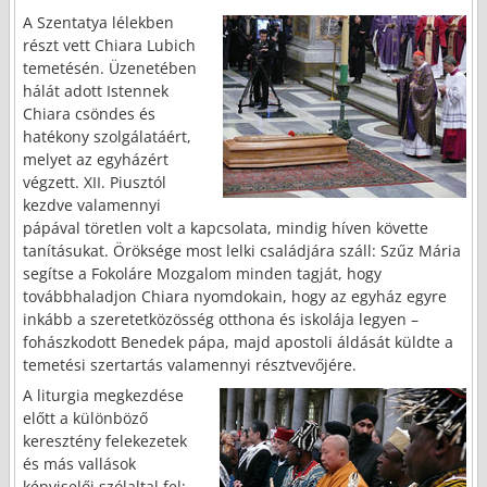
A Szentatya lélekben
részt vett Chiara Lubich
temetésén. Üzenetében
hálát adott Istennek
Chiara csöndes és
hatékony szolgálatáért,
melyet az egyházért
végzett. XII. Piusztól
kezdve valamennyi
pápával töretlen volt a kapcsolata, mindig híven követte
tanításukat. Öröksége most lelki családjára száll: Szűz Mária
segítse a Fokoláre Mozgalom minden tagját, hogy
továbbhaladjon Chiara nyomdokain, hogy az egyház egyre
inkább a szeretetközösség otthona és iskolája legyen –
fohászkodott Benedek pápa, majd apostoli áldását küldte a
temetési szertartás valamennyi résztvevőjére.
A liturgia megkezdése
előtt a különböző
keresztény felekezetek
és más vallások
képviselői szólaltal fel: