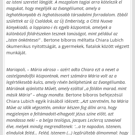
az isteni szeretet lángját. A mozgalom tagjai arra kötelezik el
magukat, hogy megéljék az Evangéliumot, amely a
leghatékonyabb és leghatásosabb társadalmi forradalom. Ebből
születtek az Új Családok, az Új Emberiség, a Cittá Nuova
könyvkiadó, a loppiano-i és egyéb központok, amelyek a
különböző földrészeken tesznek tanúságot, mint például az
„Isten önkéntesei”
. Bertone bíboros méltatta Chiara Lubich
ökumenikus nyitottságát, a gyermekek, fiatalok között végzett
munkáját.
Mariapoli, – Mária városa – azért adta Chiara ezt a nevet a
castelgandolfói központnak, mert számára Mária volt az a
legértékesebb kulcs, amely révén beléphetünk az Evangéliumba.
Máriának ajánlotta Művét, amely ezáltal „a földön marad, mint
másik Mária”
– ahogy mondta
. Bertone bíboros befejezésül
Chiara Lubich egyik írásából idézett:
„Azt szeretném, ha Mária
Műve az idők végezetén, amikor készen fog állni arra, hogy
megjelenjen a feltámadott-elhagyott Jézus színe előtt, azt
mondassa neki – a belga teológus, Jacques Leclercq szavaival
élve, melyek mindig megrendítenek: ‘…a te napodon, Istenem,
elindulok feléd… Feléd, Istenem (…) legőrültebb álmommal: hogy