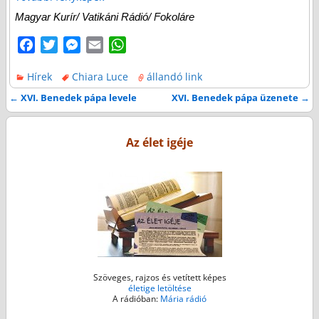
Magyar Kurír/ Vatikáni Rádió/ Fokoláre
F
T
M
E
W
a
w
e
m
h
Hírek
Chiara Luce
állandó link
c
i
s
a
a
e
t
s
i
t
←
XVI. Benedek pápa levele
XVI. Benedek pápa üzenete
→
Bejegyzés navigáció
b
t
e
l
s
o
e
n
A
Az élet igéje
o
r
g
p
k
e
p
r
Szöveges, rajzos és vetített képes
életige letöltése
A rádióban:
Mária rádió