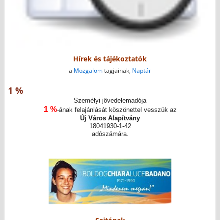
Hírek és tájékoztatók
a
Mozgalom
tagjainak,
Naptár
1 %
Személyi jövedelemadója
1 %
-ának felajánlását köszönettel vesszük az
Új Város Alapítvány
18041930-1-42
adószámára.