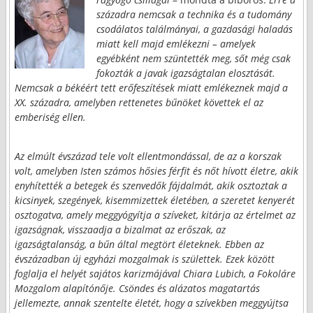
századra nemcsak a technika és a tudomány
csodálatos találmányai, a gazdasági haladás
miatt kell majd emlékezni – amelyek
egyébként nem szüntették meg, sőt még csak
fokozták a javak igazságtalan elosztását.
Nemcsak a békéért tett erőfeszítések miatt emlékeznek majd a
XX. századra, amelyben rettenetes bűnöket követtek el az
emberiség ellen.
Az elmúlt évszázad tele volt ellentmondással, de az a korszak
volt, amelyben Isten számos hősies férfit és nőt hívott életre, akik
enyhítették a betegek és szenvedők fájdalmát, akik osztoztak a
kicsinyek, szegények, kisemmizettek életében, a szeretet kenyerét
osztogatva, amely meggyógyítja a szíveket, kitárja az értelmet az
igazságnak, visszaadja a bizalmat az erőszak, az
igazságtalanság, a bűn által megtört életeknek. Ebben az
évszázadban új egyházi mozgalmak is születtek. Ezek között
foglalja el helyét sajátos karizmájával Chiara Lubich, a Fokoláre
Mozgalom alapítónője. Csöndes és alázatos magatartás
jellemezte, annak szentelte életét, hogy a szívekben meggyújtsa