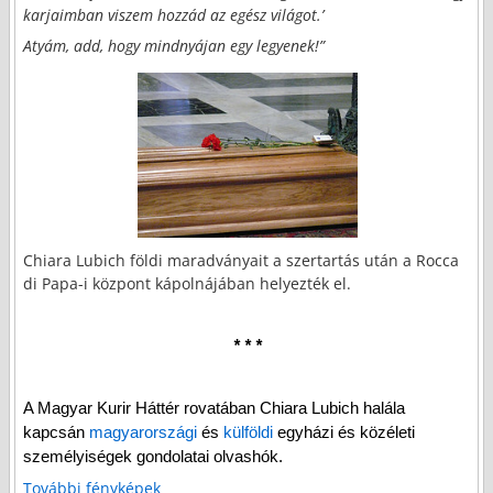
karjaimban viszem hozzád az egész világot.’
Atyám, add, hogy mindnyájan egy legyenek!”
Chiara Lubich földi maradványait a szertartás után a Rocca
di Papa-i központ kápolnájában helyezték el.
* * *
A Magyar Kurir Háttér rovatában Chiara Lubich halála
kapcsán
magyarországi
és
külföldi
egyházi és közéleti
személyiségek gondolatai olvashók.
További fényképek