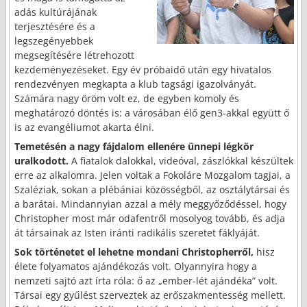
adás kultúrájának
terjesztésére és a
legszegényebbek
megsegítésére létrehozott
kezdeményezéseket. Egy év próbaidő után egy hivatalos
rendezvényen megkapta a klub tagsági igazolványát.
Számára nagy öröm volt ez, de egyben komoly és
meghatározó döntés is: a városában élő gen3-akkal együtt ő
is az evangéliumot akarta élni.
Temetésén a nagy fájdalom ellenére ünnepi légkör
uralkodott.
A fiatalok dalokkal, videóval, zászlókkal készültek
erre az alkalomra. Jelen voltak a Fokoláre Mozgalom tagjai, a
Szaléziak, sokan a plébániai közösségből, az osztálytársai és
a barátai. Mindannyian azzal a mély meggyőződéssel, hogy
Christopher most már odafentről mosolyog tovább, és adja
át társainak az Isten iránti radikális szeretet fáklyáját.
Sok történetet el lehetne mondani Christopherről,
hisz
élete folyamatos ajándékozás volt. Olyannyira hogy a
nemzeti sajtó azt írta róla: ő az „ember-lét ajándéka” volt.
Társai egy gyűlést szerveztek az erőszakmentesség mellett.