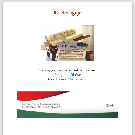
o
e
n
A
o
r
g
p
Az élet igéje
k
e
p
r
Szöveges, rajzos és vetített képes
életige letöltése
A rádióban:
Mária rádió