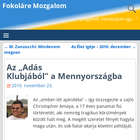
Fokoláre Mozgalom
„Legyenek mindnyájan egy..."
←
M. Zanzucchi: Mindenem
Az Élet Igéje – 2010. december
→
Bejegyzés navigáció
megvan
Az „Adás
Klubjából” a Mennyországba
2010. november 23.
Az „ember-lét ajándéka” – így összegezte a sajtó
Christopher Amaya, a 17 éves panamai fiú
történetét, aki nemrég tragikus körülmények
között halt meg. A megélt szeretet fényét hagyta
maga után, és sok fiatal akarja követni példáját.