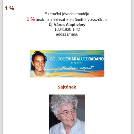
1 %
Személyi jövedelemadója
1 %
-ának felajánlását köszönettel vesszük az
Új Város Alapítvány
18041930-1-42
adószámára.
Sajtónak