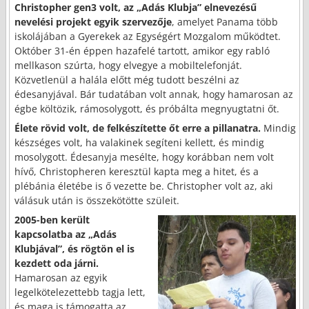
Christopher gen3 volt, az „Adás Klubja” elnevezésű
nevelési projekt egyik szervezője
, amelyet Panama több
iskolájában a Gyerekek az Egységért Mozgalom működtet.
Október 31-én éppen hazafelé tartott, amikor egy rabló
mellkason szúrta, hogy elvegye a mobiltelefonját.
Közvetlenül a halála előtt még tudott beszélni az
édesanyjával. Bár tudatában volt annak, hogy hamarosan az
égbe költözik, rámosolygott, és próbálta megnyugtatni őt.
Élete rövid volt, de felkészítette őt erre a pillanatra.
Mindig
készséges volt, ha valakinek segíteni kellett, és mindig
mosolygott. Édesanyja mesélte, hogy korábban nem volt
hívő, Christopheren keresztül kapta meg a hitet, és a
plébánia életébe is ő vezette be. Christopher volt az, aki
válásuk után is összekötötte szüleit.
2005-ben került
kapcsolatba az „Adás
Klubjával”, és rögtön el is
kezdett oda járni.
Hamarosan az egyik
legelkötelezettebb tagja lett,
és maga is támogatta az