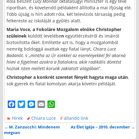
Róla beszélt
Lucy Molinar
oktatásügyi miniszter is egy tévé
riportban, és követendő példaként állította a mai ifjúság elé.
Több újság is hírt adott róla, két televíziós társaság pedig
felkereste az iskoláját a gyűlés alatt.
Maria Voce, a Fokoláre Mozgalom elnöke Christopher
szüleinek
küldött levelébe
n
együttérzéséről és imáiról
biztosította őket. Említette azt is, hogy a mozgalomból
nemrég boldoggá avattak egy fiatal lányt,
Chiara Luce
Badanót,
s „
mintha az Úr ezekkel az eseményekkel fel akarná
hívni a figyelmet azokra a fiatalokra, akik radikális döntést
hoztak Isten mellett korunk zaklatott világában
”.
Christopher a konkrét szeretet fényét hagyta maga után
,
sok gyerek és fiatal komolyan akarja követni példáját.
F
T
M
E
W
a
w
e
m
h
Hírek
Chiara Luce
állandó link
c
i
s
a
a
e
t
s
i
t
←
M. Zanzucchi: Mindenem
Az Élet Igéje – 2010. december
→
Bejegyzés navigáció
megvan
b
t
e
l
s