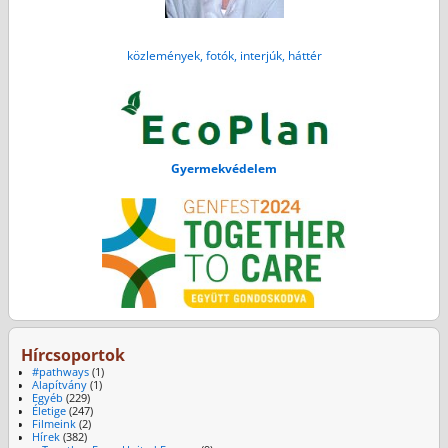
közlemények, fotók, interjúk, háttér
Gyermekvédelem
Hírcsoportok
#pathways
(1)
Alapítvány
(1)
Egyéb
(229)
Életige
(247)
Filmeink
(2)
Hírek
(382)