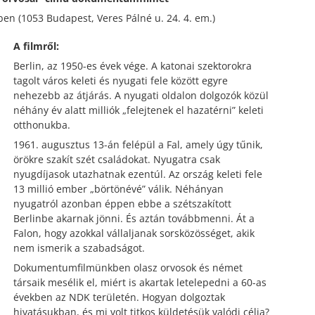
en (1053 Budapest, Veres Pálné u. 24. 4. em.)
A filmről:
Berlin, az 1950-es évek vége. A katonai szektorokra
tagolt város keleti és nyugati fele között egyre
nehezebb az átjárás. A nyugati oldalon dolgozók közül
néhány év alatt milliók „felejtenek el hazatérni” keleti
otthonukba.
1961. augusztus 13-án felépül a Fal, amely úgy tűnik,
örökre szakít szét családokat. Nyugatra csak
nyugdíjasok utazhatnak ezentúl. Az ország keleti fele
13 millió ember „börtönévé” válik. Néhányan
nyugatról azonban éppen ebbe a szétszakított
Berlinbe akarnak jönni. És aztán továbbmenni. Át a
Falon, hogy azokkal vállaljanak sorsközösséget, akik
nem ismerik a szabadságot.
Dokumentumfilmünkben olasz orvosok és német
társaik mesélik el, miért is akartak letelepedni a 60-as
években az NDK területén. Hogyan dolgoztak
hivatásukban, és mi volt titkos küldetésük valódi célja?