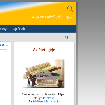
„Legyenek mindnyájan egy..."
vány
Sajtónak
 est
→
Az élet igéje
Szöveges, rajzos és vetített képes
életige letöltése
A rádióban:
Mária rádió