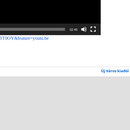
02:46
kBT0OY&feature=youtu.be
Új Város kiadói