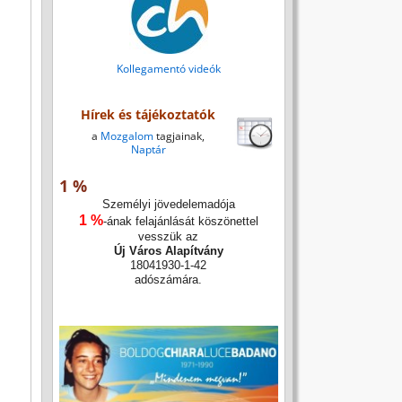
Kollegamentó videók
Hírek és tájékoztatók
a
Mozgalom
tagjainak,
Naptár
1 %
Személyi jövedelemadója
1 %
-ának felajánlását köszönettel
vesszük az
Új Város Alapítvány
18041930-1-42
adószámára.