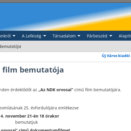
nkról
A Lelkiség
Társadalom
Párbeszéd
Alapít
 bemutatója
Új Város kiadói
 film bemutatója
inden érdeklődőt az
„
Az NDK orvosai”
című film bemutatójára.
 leomlásának 25. évfordulójára emlékezve
14. november 21-én 18 órakor
bemutatjuk
 orvosai” című dokumentumfilmet