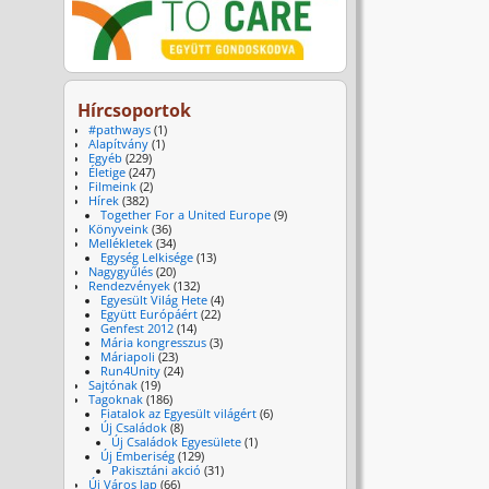
Hírcsoportok
#pathways
(1)
Alapítvány
(1)
Egyéb
(229)
Életige
(247)
Filmeink
(2)
Hírek
(382)
Together For a United Europe
(9)
Könyveink
(36)
Mellékletek
(34)
Egység Lelkisége
(13)
Nagygyűlés
(20)
Rendezvények
(132)
Egyesült Világ Hete
(4)
Együtt Európáért
(22)
Genfest 2012
(14)
Mária kongresszus
(3)
Máriapoli
(23)
Run4Unity
(24)
Sajtónak
(19)
Tagoknak
(186)
Fiatalok az Egyesült világért
(6)
Új Családok
(8)
Új Családok Egyesülete
(1)
Új Emberiség
(129)
Pakisztáni akció
(31)
Új Város lap
(66)