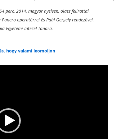
 perc, 2014, magyar nyelven, olasz felirattal.
a Panero operatőrrel és Paál Gergely rendezővel.
ia Egyetemi Intézet tanára.
és, hogy valami leomoljon