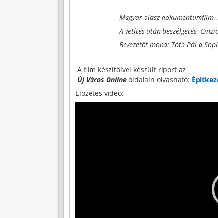
Magyar-olasz dokumentumfilm, 54
A vetítés után beszélgetés Cinzi
Bevezetőt mond: Tóth Pál a Soph
A film készítőivel készült riport az
Új Város Online
oldalain olvasható:
Építkez
Előzetes videó:
Videólejátszó