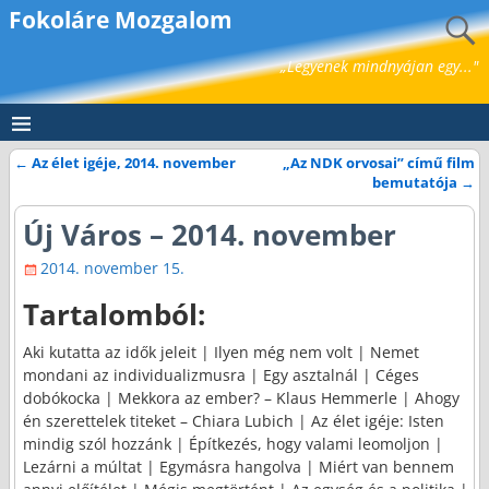
Fokoláre Mozgalom
„Legyenek mindnyájan egy..."
←
Az élet igéje, 2014. november
„Az NDK orvosai” című film
Bejegyzés navigáció
bemutatója
→
Új Város – 2014. november
2014. november 15.
Tartalomból:
Aki kutatta az idők jeleit | Ilyen még nem volt | Nemet
mondani az individualizmusra | Egy asztalnál | Céges
dobókocka | Mekkora az ember? – Klaus Hemmerle | Ahogy
én szerettelek titeket – Chiara Lubich | Az élet igéje: Isten
mindig szól hozzánk | Építkezés, hogy valami leomoljon |
Lezárni a múltat | Egymásra hangolva | Miért van bennem