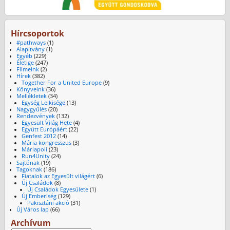
Hírcsoportok
#pathways
(1)
Alapítvány
(1)
Egyéb
(229)
Életige
(247)
Filmeink
(2)
Hírek
(382)
Together For a United Europe
(9)
Könyveink
(36)
Mellékletek
(34)
Egység Lelkisége
(13)
Nagygyűlés
(20)
Rendezvények
(132)
Egyesült Világ Hete
(4)
Együtt Európáért
(22)
Genfest 2012
(14)
Mária kongresszus
(3)
Máriapoli
(23)
Run4Unity
(24)
Sajtónak
(19)
Tagoknak
(186)
Fiatalok az Egyesült világért
(6)
Új Családok
(8)
Új Családok Egyesülete
(1)
Új Emberiség
(129)
Pakisztáni akció
(31)
Új Város lap
(66)
Archívum