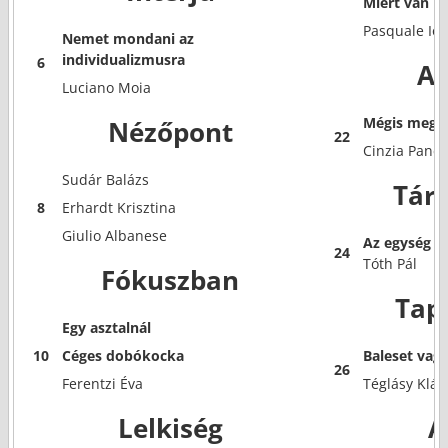
Miért van b
Pasquale Io
Nemet mondani az
individualizmusra
6
Ak
Luciano Moia
Mégis megt
Nézőpont
22
Cinzia Pane
Sudár Balázs
Tár
8
Erhardt Krisztina
Giulio Albanese
Az egység és
24
Tóth Pál
Fókuszban
Tap
Egy asztalnál
10
Céges dobókocka
Baleset va
26
Ferentzi Éva
Téglásy Klár
Lelkiség
A