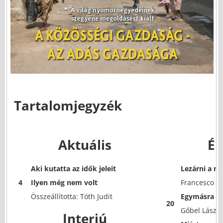
Tartalomjegyzék
Aktuális
Él
Aki kutatta az idők jeleit
Lezárni a mú
4
Ilyen még nem volt
Francesco C
Összeállította: Tóth Judit
Egymásra h
20
Gőbel László
Interjú