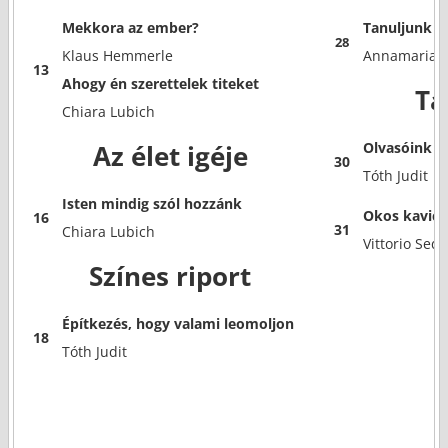
Mekkora az ember?
Tanuljunk m
28
Klaus Hemmerle
Annamaria G
13
Ahogy én szerettelek titeket
Tá
Chiara Lubich
Az élet igéje
Olvasóink to
30
Tóth Judit
Isten mindig szól hozzánk
Okos kavics
16
31
Chiara Lubich
Vittorio Sedi
Színes riport
Építkezés, hogy valami leomoljon
18
Tóth Judit