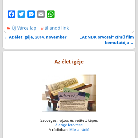
F
T
M
E
W
a
w
e
m
h
Új Város lap
állandó link
c
i
s
a
a
e
t
s
i
t
←
Az élet igéje, 2014. november
„Az NDK orvosai” című film
Bejegyzés navigáció
bemutatója
→
b
t
e
l
s
o
e
n
A
o
r
g
p
Az élet igéje
k
e
p
r
Szöveges, rajzos és vetített képes
életige letöltése
A rádióban:
Mária rádió